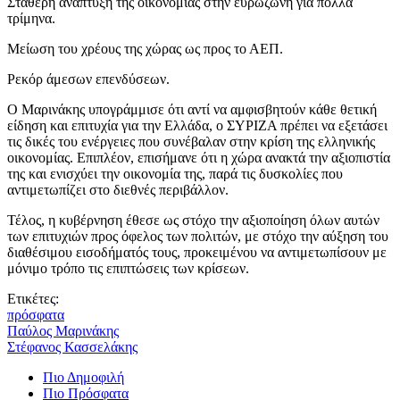
Σταθερή ανάπτυξη της οικονομίας στην ευρωζώνη για πολλά
τρίμηνα.
Μείωση του χρέους της χώρας ως προς το ΑΕΠ.
Ρεκόρ άμεσων επενδύσεων.
Ο Μαρινάκης υπογράμμισε ότι αντί να αμφισβητούν κάθε θετική
είδηση και επιτυχία για την Ελλάδα, ο ΣΥΡΙΖΑ πρέπει να εξετάσει
τις δικές του ενέργειες που συνέβαλαν στην κρίση της ελληνικής
οικονομίας. Επιπλέον, επισήμανε ότι η χώρα ανακτά την αξιοπιστία
της και ενισχύει την οικονομία της, παρά τις δυσκολίες που
αντιμετωπίζει στο διεθνές περιβάλλον.
Τέλος, η κυβέρνηση έθεσε ως στόχο την αξιοποίηση όλων αυτών
των επιτυχιών προς όφελος των πολιτών, με στόχο την αύξηση του
διαθέσιμου εισοδήματός τους, προκειμένου να αντιμετωπίσουν με
μόνιμο τρόπο τις επιπτώσεις των κρίσεων.
Ετικέτες:
πρόσφατα
Παύλος Μαρινάκης
Στέφανος Κασσελάκης
Πιο Δημοφιλή
Πιο Πρόσφατα