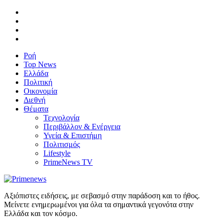
Ροή
Top News
Ελλάδα
Πολιτική
Οικονομία
Διεθνή
Θέματα
Τεχνολογία
Περιβάλλον & Ενέργεια
Υγεία & Επιστήμη
Πολιτισμός
Lifestyle
PrimeNews TV
Αξιόπιστες ειδήσεις, με σεβασμό στην παράδοση και το ήθος.
Μείνετε ενημερωμένοι για όλα τα σημαντικά γεγονότα στην
Ελλάδα και τον κόσμο.