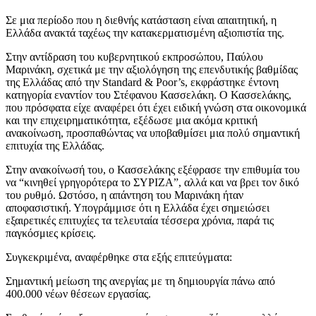
Σε μια περίοδο που η διεθνής κατάσταση είναι απαιτητική, η
Ελλάδα ανακτά ταχέως την κατακερματισμένη αξιοπιστία της.
Στην αντίδραση του κυβερνητικού εκπροσώπου, Παύλου
Μαρινάκη, σχετικά με την αξιολόγηση της επενδυτικής βαθμίδας
της Ελλάδας από την Standard & Poor’s, εκφράστηκε έντονη
κατηγορία εναντίον του Στέφανου Κασσελάκη. Ο Κασσελάκης,
που πρόσφατα είχε αναφέρει ότι έχει ειδική γνώση στα οικονομικά
και την επιχειρηματικότητα, εξέδωσε μια ακόμα κριτική
ανακοίνωση, προσπαθώντας να υποβαθμίσει μια πολύ σημαντική
επιτυχία της Ελλάδας.
Στην ανακοίνωσή του, ο Κασσελάκης εξέφρασε την επιθυμία του
να “κινηθεί γρηγορότερα το ΣΥΡΙΖΑ”, αλλά και να βρει τον δικό
του ρυθμό. Ωστόσο, η απάντηση του Μαρινάκη ήταν
αποφασιστική. Υπογράμμισε ότι η Ελλάδα έχει σημειώσει
εξαιρετικές επιτυχίες τα τελευταία τέσσερα χρόνια, παρά τις
παγκόσμιες κρίσεις.
Συγκεκριμένα, αναφέρθηκε στα εξής επιτεύγματα:
Σημαντική μείωση της ανεργίας με τη δημιουργία πάνω από
400.000 νέων θέσεων εργασίας.