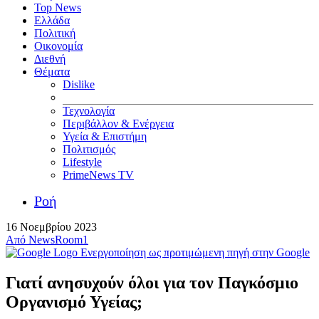
Top News
Ελλάδα
Πολιτική
Οικονομία
Διεθνή
Θέματα
Dislike
Τεχνολογία
Περιβάλλον & Ενέργεια
Υγεία & Επιστήμη
Πολιτισμός
Lifestyle
PrimeNews TV
Ροή
16 Νοεμβρίου 2023
Από
NewsRoom1
Ενεργοποίηση ως προτιμώμενη πηγή στην Google
Γιατί ανησυχούν όλοι για τον Παγκόσμιο
Οργανισμό Υγείας;