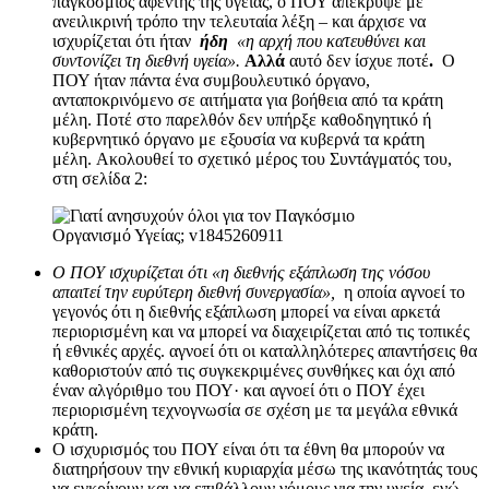
παγκόσμιος αφέντης της υγείας, ο ΠΟΥ απέκρυψε με
ανειλικρινή τρόπο την τελευταία λέξη – και άρχισε να
ισχυρίζεται ότι ήταν
ήδη
«η αρχή που κατευθύνει και
συντονίζει τη διεθνή υγεία».
Αλλά
αυτό δεν ίσχυε ποτέ
.
Ο
ΠΟΥ ήταν πάντα ένα συμβουλευτικό όργανο,
ανταποκρινόμενο σε αιτήματα για βοήθεια από τα κράτη
μέλη. Ποτέ στο παρελθόν δεν υπήρξε καθοδηγητικό ή
κυβερνητικό όργανο με εξουσία να κυβερνά τα κράτη
μέλη. Ακολουθεί το σχετικό μέρος του Συντάγματός του,
στη σελίδα 2:
Ο ΠΟΥ ισχυρίζεται ότι «η διεθνής εξάπλωση της νόσου
απαιτεί την ευρύτερη διεθνή συνεργασία»,
η οποία αγνοεί το
γεγονός ότι η διεθνής εξάπλωση μπορεί να είναι αρκετά
περιορισμένη και να μπορεί να διαχειρίζεται από τις τοπικές
ή εθνικές αρχές. αγνοεί ότι οι καταλληλότερες απαντήσεις θα
καθοριστούν από τις συγκεκριμένες συνθήκες και όχι από
έναν αλγόριθμο του ΠΟΥ· και αγνοεί ότι ο ΠΟΥ έχει
περιορισμένη τεχνογνωσία σε σχέση με τα μεγάλα εθνικά
κράτη.
Ο ισχυρισμός του ΠΟΥ είναι ότι τα έθνη θα μπορούν να
διατηρήσουν την εθνική κυριαρχία μέσω της ικανότητάς τους
να εγκρίνουν και να επιβάλλουν νόμους για την υγεία, ενώ