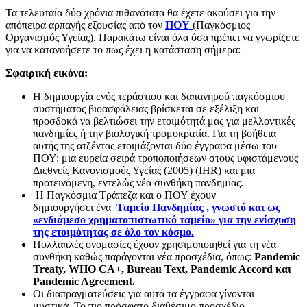
Τα τελευταία δύο χρόνια πιθανότατα θα έχετε ακούσει για την
απόπειρα αρπαγής εξουσίας από τον
ΠΟΥ
(Παγκόσμιος
Οργανισμός Υγείας). Παρακάτω είναι όλα όσα πρέπει να γνωρίζετε
για να κατανοήσετε το πως έχει η κατάσταση σήμερα:
Σφαιρική εικόνα:
Η δημιουργία ενός τεράστιου και δαπανηρού παγκόσμιου
συστήματος βιοασφάλειας βρίσκεται σε εξέλιξη και
προσδοκά να βελτιώσει την ετοιμότητά μας για μελλοντικές
πανδημίες ή την βιολογική τρομοκρατία. Για τη βοήθεια
αυτής της ατζέντας ετοιμάζονται δύο έγγραφα μέσω του
ΠΟΥ: μια ευρεία σειρά τροποποιήσεων στους υφιστάμενους
Διεθνείς Κανονισμούς Υγείας (2005) (IHR) και μια
προτεινόμενη, εντελώς νέα συνθήκη πανδημίας.
Η Παγκόσμια Τράπεζα και ο ΠΟΥ έχουν
δημιουργήσει ένα
Ταμείο Πανδημίας , γνωστό και ως
«ενδιάμεσο χρηματοπιστωτικό ταμείο» για την ενίσχυση
της ετοιμότητας σε όλο τον κόσμο.
Πολλαπλές ονομασίες έχουν χρησιμοποιηθεί για τη νέα
συνθήκη καθώς παράγονται νέα προσχέδια, όπως:
Pandemic
Treaty, WHO CA+, Bureau Text, Pandemic Accord και
Pandemic Agreement.
Οι διαπραγματεύσεις για αυτά τα έγγραφα γίνονται
μυστικά. Το πιο πρόσφατο διαθέσιμο προσχέδιο