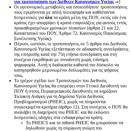
για τροποποίηση των Διεθνών Κανονισμών Υγείας
.»
]
Οι υγειονομικές μεταβολές και οποιεσδήποτε τροποποιήσεις
τους εγκρίνονται με απλή πλειοψηφία και καθίστανται
δεσμευτικές για
όλα
τα κράτη μέλη της ΠΟΥ, εκτός εάν ένα
κράτος έχει απορρίψει ή κρατά επιφυλάξεις για αυτούς εντός
προκαθορισμένων χρονικών πλαισίων (άρθρα 21 και 22,
Καταστατικό του ΠΟΥ, Άρθρο 72, Κανονισμός Παγκόσμιας
Συνέλευσης Υγείας).
Πέρυσι, ωστόσο, οι τροποποιήσεις σε 5 άρθρα του Διεθνούς
Κανονισμού Υγείας εξετάστηκαν σε αδιαφανείς συνεδριάσεις
της επιτροπής κατά την 75η ετήσια συνεδρίαση και στη
συνέχεια εγκρίθηκαν με συναίνεση χωρίς επίσημη
ψηφοφορία. Αυτή η διαδικασία καθιστά πιο δύσκολο να
κατηγορηθούν μεμονωμένοι διπλωμάτες για τις ψήφους
τους.
Το τρέχον σχέδιο των Τροπολογιών του Διεθνούς
Κανονισμού Υγείας θα επιτρέψει στον Γενικό Διευθυντή του
ΠΟΥ ή στους Περιφερειακούς Διευθυντές να κηρύξουν
Έκτακτη Ανάγκη για τη Δημόσια Υγεία Διεθνούς
Προβληματισμού (PHEIC), χωρίς να πληρούνται
συγκεκριμένα κριτήρια (άρθρο 12). Στη συνέχεια, ο ΠΟΥ θα
αναλάβει τη διαχείριση του PHEIC και θα εκδώσει
δεσμευτικές οδηγίες στα ενδιαφερόμενα κράτη.
Το PHEICS και τα πιθανά PHEIC θα μπορούσαν να
δηλωθούν χωρίς τη σύμφωνη γνώμη του