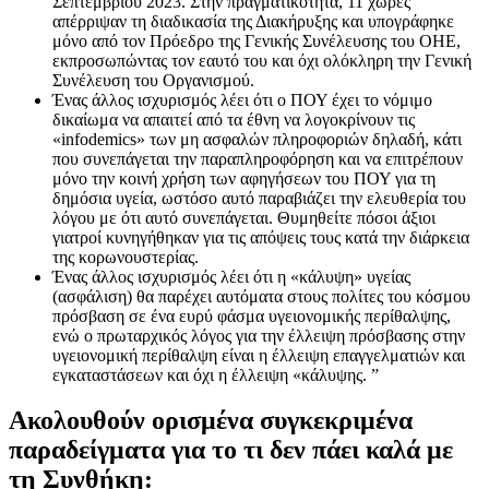
Σεπτεμβρίου 2023. Στην πραγματικότητα, 11 χώρες
απέρριψαν τη διαδικασία της Διακήρυξης και υπογράφηκε
μόνο από τον Πρόεδρο της Γενικής Συνέλευσης του ΟΗΕ,
εκπροσωπώντας τον εαυτό του και όχι ολόκληρη την Γενική
Συνέλευση του Οργανισμού.
Ένας άλλος ισχυρισμός λέει ότι ο ΠΟΥ έχει το νόμιμο
δικαίωμα να απαιτεί από τα έθνη να λογοκρίνουν τις
«infodemics» των μη ασφαλών πληροφοριών δηλαδή, κάτι
που συνεπάγεται την παραπληροφόρηση και να επιτρέπουν
μόνο την κοινή χρήση των αφηγήσεων του ΠΟΥ για τη
δημόσια υγεία, ωστόσο αυτό παραβιάζει την ελευθερία του
λόγου με ότι αυτό συνεπάγεται. Θυμηθείτε πόσοι άξιοι
γιατροί κυνηγήθηκαν για τις απόψεις τους κατά την διάρκεια
της κορωνουστερίας.
Ένας άλλος ισχυρισμός λέει ότι η «κάλυψη» υγείας
(ασφάλιση) θα παρέχει αυτόματα στους πολίτες του κόσμου
πρόσβαση σε ένα ευρύ φάσμα υγειονομικής περίθαλψης,
ενώ ο πρωταρχικός λόγος για την έλλειψη πρόσβασης στην
υγειονομική περίθαλψη είναι η έλλειψη επαγγελματιών και
εγκαταστάσεων και όχι η έλλειψη «κάλυψης. ”
Ακολουθούν ορισμένα συγκεκριμένα
παραδείγματα για το τι δεν πάει καλά με
τη Συνθήκη: