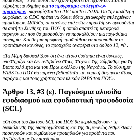
πράκτορες” είναι αυτοί που έχουν οριστεί ότι έχουν δυνατότητα
κήρυξης πανδημίας και
το πρόγραμμα επιλεγμένων
πρακτόρων
διαχειρίζεται το CDC και το USDA. Για την καλύτερη
ασφάλεια, το CDC πρέπει να δώσει άδεια μεταφοράς επιλεγμένων
πρακτόρων. Ωστόσο, οι κανόνες επίλεκτων πρακτόρων αγνοούνται
σε αυτή τη Συνθήκη του ΠΟΥ, η οποία απαιτεί τη μεταφορά
παραγόντων που θα μπορούσαν να προκαλέσουν μια παγκόσμια
πανδημία. Και σε μια προφανή προσπάθεια να παραδοθούν οι
υφιστάμενοι κανόνες, το προσχέδιο αναφέρει στο άρθρο 12, #8
.
«Τα Μέρη διασφαλίζουν ότι ένα τέτοιο σύστημα είναι συνεπές,
υποστηρίζει και δεν αντιβαίνει στους στόχους της Σύμβασης για τη
Βιοποικιλότητα και του Πρωτοκόλλου της Ναγκόγια. Το σύστημα
PABS του ΠΟΥ θα παρέχει βεβαιότητα και νομική σαφήνεια στους
παρόχους και τους χρήστες των υλικών PABS του ΠΟΥ».
Άρθρο 13, #3 (ε). Παγκόσμια αλυσίδα
εφοδιασμού και εφοδιαστική τροφοδοσία
(SCL)
«Οι όροι του Δικτύου SCL του ΠΟΥ θα περιλαμβάνουν: τη
διευκόλυνση της διαπραγμάτευσης και της συμφωνίας δεσμεύσεων
προαγορών και συμβάσεων προμηθειών για προϊόντα που
σχετίζονται με την πανδημία».