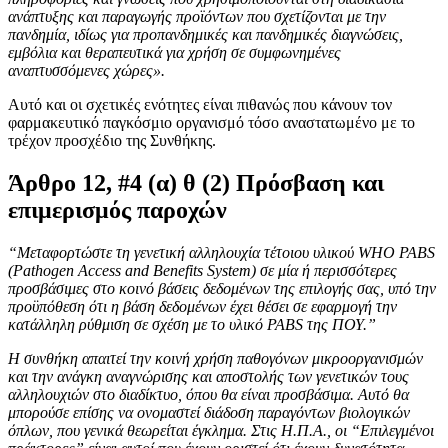
ανάπτυξης και παραγωγής προϊόντων που σχετίζονται με την
πανδημία, ιδίως για προπανδημικές και πανδημικές διαγνώσεις,
εμβόλια και θεραπευτικά για χρήση σε συμφωνημένες
αναπτυσσόμενες χώρες».
Αυτό και οι σχετικές ενότητες είναι πιθανώς που κάνουν τον
φαρμακευτικό παγκόσμιο οργανισμό τόσο αναστατωμένο με το
τρέχον προσχέδιο της Συνθήκης.
Άρθρο 12, #4 (α) θ (2) Πρόσβαση και
επιμερισμός παροχών
“Μεταφορτώστε τη γενετική αλληλουχία τέτοιου υλικού WHO PABS
(Pathogen Access and Benefits System) σε μία ή περισσότερες
προσβάσιμες στο κοινό βάσεις δεδομένων της επιλογής σας, υπό την
προϋπόθεση ότι η βάση δεδομένων έχει θέσει σε εφαρμογή την
κατάλληλη ρύθμιση σε σχέση με το υλικό PABS της ΠΟΥ.”
Η συνθήκη απαιτεί την κοινή χρήση παθογόνων μικροοργανισμών
και την ανάγκη αναγνώρισης και αποστολής των γενετικών τους
αλληλουχιών στο διαδίκτυο, όπου θα είναι προσβάσιμα. Αυτό θα
μπορούσε επίσης να ονομαστεί διάδοση παραγόντων βιολογικών
όπλων, που γενικά θεωρείται έγκλημα. Στις Η.Π.Α., οι “Επιλεγμένοι