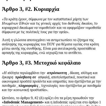
Άρθρο 3, #2. Κυριαρχία
«Τα κράτη έχουν, σύμφωνα με τον καταστατικό χάρτη των
Ηνωμένων Εθνών και τις γενικές αρχές του διεθνούς δικαίου, το
κυριαρχικό δικαίωμα να νομοθετούν και να εφαρμόζουν νομοθεσία
σύμφωνα με τις πολιτικές τους για την υγεία».
Αυτή η γλώσσα αποτυγχάνει να αντιμετωπίσει το ζήτημα της
ανάληψης της κυριαρχίας του ΠΟΥ για θέματα υγείας στα κράτη
μέσω αυτής της συνθήκης. Είναι μια ανειλικρινής προσπάθεια
αρπαγής της κυριαρχίας, ενώ ισχυρίζεται το αντίθετο.
Άρθρο 3, #3. Μετοχικό κεφάλαιο
«Η ισότητα περιλαμβάνει την
απρόσκοπτη
, δίκαιη, ισότιμη και
έγκαιρη
πρόσβαση σε
ασφαλή, αποτελεσματικά, ποιοτικά και
οικονομικά προσιτά προϊόντα και υπηρεσίες που σχετίζονται με την
πανδημία ,
πληροφορίες
, τεχνολογίες που σχετίζονται με πανδημία
και την κοινωνική προστασία».
Ωστόσο, το άρθρο 9, #2 (δ) ορίζει ότι τα μέρη προωθούν την
«Infodemic Management»
και η infodemic ορίζεται στο άρθρο 1