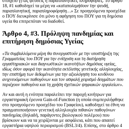
στοιχείο γ) ως ψευδείς ή παραπλανητικές πληροφορίες. Το άρθρο
18, #1 καθοδηγεί τα μέρη να
«καταπολεμήσουν την ψευδή,
παραπλανητική, παραπληροφόρηση…»
Σε προηγούμενα προσχέδια
ο ΠΟΥ διευκρίνισε ότι μόνο η αφήγηση του ΠΟΥ για τη δημόσια
υγεία θα επιτρεπόταν να διαδοθεί.
Άρθρο 4, #3. Πρόληψη πανδημίας και
επιτήρηση δημόσιας Υγείας
«Τα συμβαλλόμενα μέρη θα συνεργαστούν με την υποστήριξη της
Γραμματείας του ΠΟΥ για την ενίσχυση και τη διατήρηση
εργαστηριακών και διαγνωστικών ικανοτήτων δημόσιας υγείας,
ιδίως όσον αφορά την ικανότητα εκτέλεσης γενετικής αλληλουχίας,
την επιστήμη των δεδομένων για την αξιολόγηση του κινδύνου
ανιχνευόμενων παθογόνων και τον ασφαλή χειρισμό δειγμάτων που
περιέχουν παθογόνα και τη χρήση σχετικών ψηφιακών εργαλείων».
Αν και αυτή η ενότητα παραλείπει την παροχή κινήτρων για
εργαστηριακή έρευνα Gain-of-Function (η οποία συμπεριλήφθηκε
στο προηγούμενο προσχέδιο του Γραφείου), καθοδηγεί τα έθνη να
πραγματοποιήσουν γενετική αλληλουχία πιθανών παθογόνων
πανδημίας (δηλαδή, παράγοντες βιολογικού πολέμου) που
βρίσκουν και να τα χειρίζονται με ασφάλεια, κάτι που απαιτεί
εργαστήρια υψηλού περιορισμού (BSL3/4). Επίσης, στο άρθρο 4