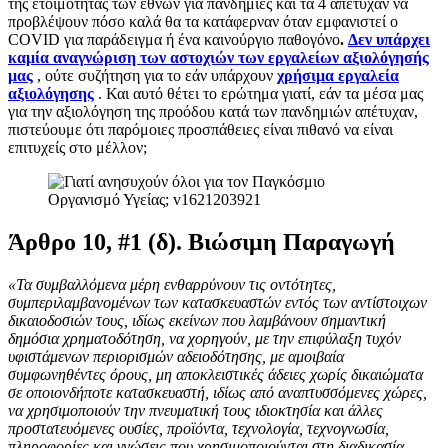
της ετοιμότητας των εθνών για πανδημίες και τα 4 απέτυχαν να
προβλέψουν πόσο καλά θα τα κατάφερναν όταν εμφανιστεί ο
COVID για παράδειγμα ή ένα καινούργιο παθογόνο
.
Δεν υπάρχει
καμία αναγνώριση των αστοχιών των εργαλείων αξιολόγησής
μας
, ούτε συζήτηση για το εάν υπάρχουν
χρήσιμα εργαλεία
αξιολόγησης
. Και αυτό θέτει το ερώτημα γιατί, εάν τα μέσα μας
για την αξιολόγηση της προόδου κατά των πανδημιών απέτυχαν,
πιστεύουμε ότι παρόμοιες προσπάθειες είναι πιθανό να είναι
επιτυχείς στο μέλλον;
Άρθρο 10, #1 (δ). Βιώσιμη Παραγωγή
«Τα συμβαλλόμενα μέρη ενθαρρύνουν τις οντότητες,
συμπεριλαμβανομένων των κατασκευαστών εντός των αντίστοιχων
δικαιοδοσιών τους, ιδίως εκείνων που λαμβάνουν σημαντική
δημόσια χρηματοδότηση, να χορηγούν, με την επιφύλαξη τυχόν
υφιστάμενων περιορισμών αδειοδότησης, με αμοιβαία
συμφωνηθέντες όρους, μη αποκλειστικές άδειες χωρίς δικαιώματα
σε οποιονδήποτε κατασκευαστή, ιδίως από αναπτυσσόμενες χώρες,
να χρησιμοποιούν την πνευματική τους ιδιοκτησία και άλλες
προστατευόμενες ουσίες, προϊόντα, τεχνολογία, τεχνογνωσία,
πληροφορίες και γνώσεις που χρησιμοποιούνται στη διαδικασία