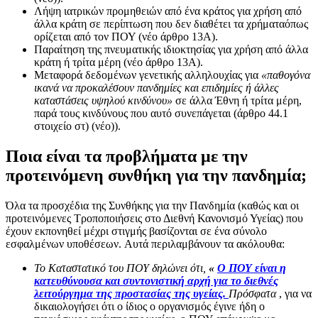
Λήψη ιατρικών προμηθειών από ένα κράτος για χρήση από
άλλα κράτη σε περίπτωση που δεν διαθέτει τα χρήματαόπως
ορίζεται από τον ΠΟΥ (νέο άρθρο 13Α).
Παραίτηση της πνευματικής ιδιοκτησίας για χρήση από άλλα
κράτη ή τρίτα μέρη (νέο άρθρο 13Α).
Μεταφορά δεδομένων γενετικής αλληλουχίας για
«παθογόνα
ικανά να προκαλέσουν πανδημίες και επιδημίες ή άλλες
καταστάσεις υψηλού κινδύνου»
σε άλλα Έθνη ή τρίτα μέρη,
παρά τους κινδύνους που αυτό συνεπάγεται (άρθρο 44.1
στοιχείο στ) (νέο)).
Ποια είναι τα προβλήματα με την
προτεινόμενη συνθήκη για την πανδημία;
Όλα τα προσχέδια της Συνθήκης για την Πανδημία (καθώς και οι
προτεινόμενες Τροποποιήσεις στο Διεθνή Κανονισμό Υγείας) που
έχουν εκπονηθεί μέχρι στιγμής βασίζονται σε ένα σύνολο
εσφαλμένων υποθέσεων. Αυτά περιλαμβάνουν τα ακόλουθα:
Το Καταστατικό του ΠΟΥ δηλώνει ότι,
«
Ο ΠΟΥ είναι η
κατευθύνουσα και συντονιστική αρχή για το διεθνές
λειτούργημα της προστασίας της υγείας.
Πρόσφατα
, για να
δικαιολογήσει ότι ο ίδιος ο οργανισμός έγινε ήδη ο