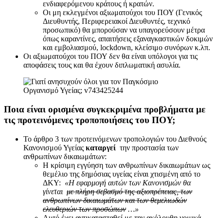
ενδιαφερόμενου κράτους ή κρατών.
Οι μη εκλεγμένοι αξιωματούχοι του ΠΟΥ (Γενικός
Διευθυντής, Περιφερειακοί Διευθυντές, τεχνικό
προσωπικό) θα μπορούσαν να υπαγορεύσουν μέτρα
όπως καραντίνες, απαιτήσεις εξαναγκαστικών δοκιμών
και εμβολιασμού, lockdown, κλείσιμο συνόρων κ.λπ.
Οι αξιωματούχοι του ΠΟΥ δεν θα είναι υπόλογοι για τις
αποφάσεις τους και θα έχουν διπλωματική ασυλία.
Ποια είναι ορισμένα συγκεκριμένα προβλήματα με
τις προτεινόμενες τροποποιήσεις του ΠΟΥ;
Το άρθρο 3 των προτεινόμενων τροπολογιών του Διεθνούς
Κανονισμού Υγείας
καταργεί
την προστασία των
ανθρωπίνων δικαιωμάτων:
Η κρίσιμη εγγύηση των ανθρωπίνων δικαιωμάτων ως
θεμέλιο της δημόσιας υγείας είναι χτισμένη από το
ΔΚΥ:
«Η εφαρμογή αυτών των Κανονισμών θα
γίνεται
με πλήρη σεβασμό της αξιοπρέπειας, των
ανθρωπίνων δικαιωμάτων και των θεμελιωδών
ελευθεριών των προσώπων
…»
Αυτό έχει αντικατασταθεί με την ακόλουθη νομικά