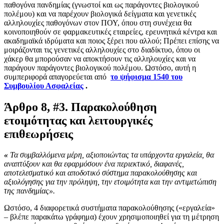
παθογόνα πανδημίας (γνωστοί και ως παράγοντες βιολογικού
πολέμου) και να παρέχουν βιολογικά δείγματα και γενετικές
αλληλουχίες παθογόνων στον ΠΟΥ, όπου στη συνέχεια θα
κοινοποιηθούν σε φαρμακευτικές εταιρείες, ερευνητικά κέντρα και
ακαδημαϊκά ιδρύματα και ποιος ξέρει που αλλού; Πρέπει επίσης να
μοιράζονται τις γενετικές αλληλουχίες στο διαδίκτυο, όπου οι
χάκερ θα μπορούσαν να αποκτήσουν τις αλληλουχίες και να
παράγουν παράγοντες βιολογικού πολέμου. Ωστόσο, αυτή η
συμπεριφορά απαγορεύεται από
το ψήφισμα 1540 του
Συμβουλίου Ασφαλείας
.
Άρθρο 8, #3. Παρακολούθηση
ετοιμότητας και λειτουργικές
επιθεωρήσεις
«
Τα συμβαλλόμενα μέρη, αξιοποιώντας τα υπάρχοντα εργαλεία, θα
αναπτύξουν και θα εφαρμόσουν ένα περιεκτικό, διαφανές,
αποτελεσματικό και αποδοτικό σύστημα παρακολούθησης και
αξιολόγησης για την πρόληψη, την ετοιμότητα και την αντιμετώπιση
της πανδημίας».
Ωστόσο, 4 διαφορετικά συστήματα παρακολούθησης («εργαλεία»
– βλέπε παρακάτω γράφημα) έχουν χρησιμοποιηθεί για τη μέτρηση