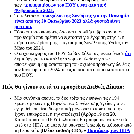
των
τροποποιήσεων του ΠΟΥ είναι από τις 6
Φεβρουαρίου 2023.
Το τελευταίο
προσχέδιο της Συνθήκης για την Πανδημία
είναι από τις 30 Οκτωβρίου 2023 αλλά φυσικά είναι
μυστικό.
Τόσο οι τροποποιήσεις όσο και η συνθήκη βρίσκονται σε
προθεσμία που πρέπει να εξεταστεί για έγκριση στην 77η
ετήσια συνεδρίαση της Παγκόσμιας Συνέλευσης Υγείας τον
Μάιο του 2024.
Ο αρχιδικηγόρος του ΠΟΥ, Στίβεν Σόλομον, ανακοίνωσε
ότι
δημιούργησε το κατάλληλο νομικό πλαίσιο για να
αποφευχθεί η δημοσιοποίηση του σχεδίου τροπολογιών έως
τον Ιανουάριο του 2024, όπως απαιτείται από το καταστατικό
του ΠΟΥ.
Πώς θα γίνουν αυτά τα προσχέδια Διεθνές Δίκαιο;
Μια συνθήκη απαιτεί τα δύο τρίτα των ψήφων των 194
κρατών μελών της Παγκόσμιας Συνέλευσης Υγείας για να
εγκριθεί και είναι δεσμευτική μόνο για τα κράτη που την
έχουν επικυρώσει ή την αποδεχτεί (Άρθρα 19 και 20,
Καταστατικό του ΠΟΥ). Ωστόσο, θα μπορούσε να τεθεί σε
ισχύ στις ΗΠΑ με μια απλή υπογραφή, χωρίς επικύρωση από
τη Γερουσία.
[Βλέπε έκθεση CRS, «
Προτάσεις των ΗΠΑ