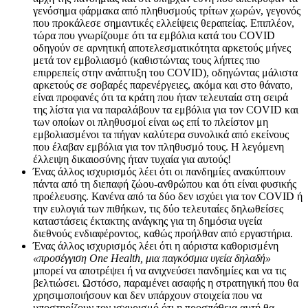
γενόσημα φάρμακα από πληθυσμούς τρίτων χωρών, γεγονός
που προκάλεσε σημαντικές ελλείψεις θεραπείας. Επιπλέον,
τώρα που γνωρίζουμε ότι τα εμβόλια κατά του COVID
οδηγούν σε αρνητική αποτελεσματικότητα αρκετούς μήνες
μετά τον εμβολιασμό (καθιστώντας τους λήπτες πιο
επιρρεπείς στην ανάπτυξη του COVID), οδηγώντας μάλιστα
αρκετούς σε σοβαρές παρενέργειες, ακόμα και στο θάνατο,
είναι προφανές ότι τα κράτη που ήταν τελευταία στη σειρά
της λίστα για να παραλάβουν τα εμβόλια για τον COVID και
των οποίων οι πληθυσμοί είναι ως επί το πλείστον μη
εμβολιασμένοι τα πήγαν καλύτερα συνολικά από εκείνους
που έλαβαν εμβόλια για τον πληθυσμό τους. Η λεγόμενη
έλλειψη δικαιοσύνης ήταν τυχαία για αυτούς!
Ένας άλλος ισχυρισμός λέει ότι οι πανδημίες ανακύπτουν
πάντα από τη διεπαφή ζώου-ανθρώπου και ότι είναι φυσικής
προέλευσης. Κανένα από τα δύο δεν ισχύει για τον COVID ή
την ευλογιά των πιθήκων, τις δύο τελευταίες δηλωθείσες
καταστάσεις έκτακτης ανάγκης για τη δημόσια υγεία
διεθνούς ενδιαφέροντος, καθώς προήλθαν από εργαστήρια.
Ένας άλλος ισχυρισμός λέει ότι η αόριστα καθορισμένη
«προσέγγιση One Health, μια παγκόσμια υγεία δηλαδή»
μπορεί να αποτρέψει ή να ανιχνεύσει πανδημίες και να τις
βελτιώσει. Ωστόσο, παραμένει ασαφής η στρατηγική που θα
χρησιμοποιήσουν και δεν υπάρχουν στοιχεία που να
υποστηρίζουν τον ισχυρισμό ότι η προσπάθεια αυτή θα