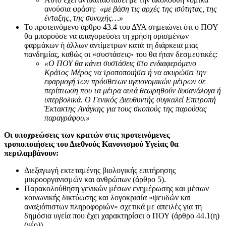
ανούσια φράση:
«με βάση τις αρχές της ισότητας, της
ένταξης, της συνοχής…»
Το προτεινόμενο άρθρο 43.4 του ΔΥΑ σημειώνει ότι ο ΠΟΥ
θα μπορούσε να απαγορεύσει τη χρήση ορισμένων
φαρμάκων ή άλλων αντίμετρων κατά τη διάρκεια μιας
πανδημίας, καθώς οι «συστάσεις» του θα ήταν δεσμευτικές:
«Ο ΠΟΥ θα κάνει συστάσεις στο ενδιαφερόμενο
Κράτος Μέρος να τροποποιήσει ή να ακυρώσει την
εφαρμογή των πρόσθετων υγειονομικών μέτρων σε
περίπτωση που τα μέτρα αυτά θεωρηθούν δυσανάλογα ή
υπερβολικά. Ο Γενικός Διευθυντής συγκαλεί Επιτροπή
Έκτακτης Ανάγκης για τους σκοπούς της παρούσας
παραγράφου.»
Οι υποχρεώσεις των κρατών στις προτεινόμενες
τροποποιήσεις του Διεθνούς Κανονισμού Υγείας θα
περιλαμβάνουν:
Διεξαγωγή εκτεταμένης βιολογικής επιτήρησης
μικροοργανισμών και ανθρώπων (άρθρο 5).
Παρακολούθηση γενικών μέσων ενημέρωσης και μέσων
κοινωνικής δικτύωσης και λογοκρισία «ψευδών και
αναξιόπιστων πληροφοριών» σχετικά με απειλές για τη
δημόσια υγεία που έχει χαρακτηρίσει ο ΠΟΥ (άρθρο 44.1(η)
(νέο)).