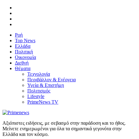
Ροή
Top News
Ελλάδα
Πολιτική
Οικονομία
Διεθνή
Θέματα
Τεχνολογία
Περιβάλλον & Ενέργεια
Υγεία & Επιστήμη
Πολιτισμός
Lifestyle
PrimeNews TV
Αξιόπιστες ειδήσεις, με σεβασμό στην παράδοση και το ήθος.
Μείνετε ενημερωμένοι για όλα τα σημαντικά γεγονότα στην
Ελλάδα και τον κόσμο.