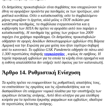
Οι δεσμεύσεις προκαταβολών είναι συμβάσεις που υποχρεώνουν τα
έθνη να αγοράζουν προϊόντα για πανδημίες εκ των προτέρων, από
μυστικά κονδύλια. Ούτε ο κατασκευαστής ούτε το συμβαλλόμενο
μέρος γνωρίζουν τι έρχεται, αλλά μόλις ο ΠΟΥ εκδώσει μια
κατάσταση πανδημίας, τα συμβόλαια ενεργοποιούνται και η
κυβέρνηση των ΗΠΑ θα πρέπει να αγοράσει αυτό που παράγει ο
κατασκευαστής. Η πανδημία της γρίπης των χοίρων του 2009
παρέχει ένα χρήσιμο παράδειγμα. Οι δεσμεύσεις προκαταβολών
οδήγησαν σε αγορές δεκάδων δισεκατομμυρίων εμβολίων στη Βόρεια
Αμερική και την Ευρώπη για μια γρίπη που ήταν λιγότερο σοβαρή
από το κανονικό. Το εμβόλιο GSK Pandemrix οδήγησε σε πάνω από
1.300 περιπτώσεις σοβαρής
ναρκοληψίας
, κυρίως σε εφήβους. Η
ταχεία παραγωγή εμβολίων για τα οποία τα κέρδη είναι εγγυημένα και
η ευθύνη απαλλάσσεται δεν υπήρξε ποτέ όφελος για τον καταναλωτή.
Άρθρο 14. Ρυθμιστική Ενίσχυση
Τα κράτη πρέπει να εναρμονίσουν τις ρυθμιστικές απαιτήσεις τους,
να επισπεύσουν τις εγκρίσεις και τις εξουσιοδοτήσεις και να
διασφαλίσουν ότι υπάρχουν νομικά πλαίσια για την υποστήριξη των
εγκρίσεων έκτακτης ανάγκης. Αυτό δίνει κίνητρο για μια ελεύθερη
κούρσα για τα πρότυπα έγκρισης φαρμάκων και εμβολίων, ιδιαίτερα
σε περιπτώσεις έκτακτης ανάγκης.