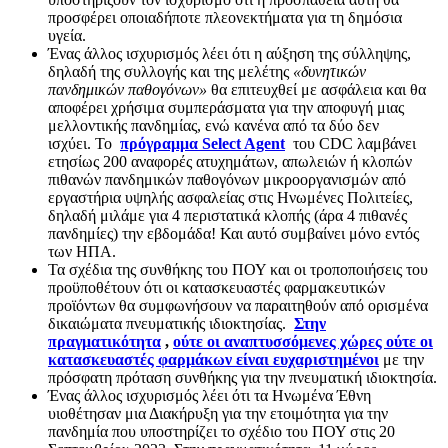
προσφέρει οποιαδήποτε πλεονεκτήματα για τη δημόσια
υγεία.
Ένας άλλος ισχυρισμός λέει ότι η αύξηση της σύλληψης,
δηλαδή της συλλογής και της μελέτης
«δυνητικών
πανδημικών παθογόνων»
θα επιτευχθεί με ασφάλεια και θα
αποφέρει χρήσιμα συμπεράσματα για την αποφυγή μιας
μελλοντικής πανδημίας, ενώ κανένα από τα δύο δεν
ισχύει. Το
πρόγραμμα Select Agent
του CDC λαμβάνει
ετησίως 200 αναφορές ατυχημάτων, απωλειών ή κλοπών
πιθανών πανδημικών παθογόνων μικροοργανισμών από
εργαστήρια υψηλής ασφαλείας στις Ηνωμένες Πολιτείες,
δηλαδή μιλάμε για 4 περιστατικά κλοπής (άρα 4 πιθανές
πανδημίες) την εβδομάδα! Και αυτό συμβαίνει μόνο εντός
των ΗΠΑ.
Τα σχέδια της συνθήκης του ΠΟΥ και οι τροποποιήσεις του
προϋποθέτουν ότι οι κατασκευαστές φαρμακευτικών
προϊόντων θα συμφωνήσουν να παραιτηθούν από ορισμένα
δικαιώματα πνευματικής ιδιοκτησίας.
Στην
πραγματικότητα
,
ούτε οι αναπτυσσόμενες χώρες ούτε οι
κατασκευαστές φαρμάκων είναι ευχαριστημένοι
με την
πρόσφατη πρόταση συνθήκης για την πνευματική ιδιοκτησία.
Ένας άλλος ισχυρισμός λέει ότι τα Ηνωμένα Έθνη
υιοθέτησαν μια Διακήρυξη για την ετοιμότητα για την
πανδημία που υποστηρίζει το σχέδιο του ΠΟΥ στις 20