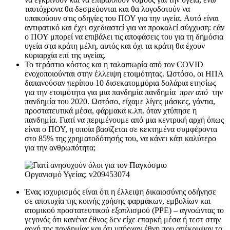
ταυτόχρονα θα δεσμεύονται και θα λογοδοτούν να
υπακούουν στις οδηγίες του ΠΟΥ για την υγεία. Αυτό είναι
αντιφατικό και έχει σχεδιαστεί για να προκαλεί σύγχυση: εάν
ο ΠΟΥ μπορεί να επιβάλει τις αποφάσεις του για τη δημόσια
υγεία στα κράτη μέλη, αυτός και όχι τα κράτη θα έχουν
κυριαρχία επί της υγείας.
Το τεράστιο κόστος και η ταλαιπωρία από τον COVID
ενοχοποιούνται στην έλλειψη ετοιμότητας. Ωστόσο, οι ΗΠΑ
δαπανούσαν περίπου 10 δισεκατομμύρια δολάρια ετησίως
για την ετοιμότητα για μια πανδημία πανδημία
πριν από
την
πανδημία του 2020. Ωστόσο, είχαμε λίγες μάσκες, γάντια,
προστατευτικά μέσα, φάρμακα κ.λπ. όταν χτύπησε η
πανδημία. Γιατί να περιμένουμε από μια κεντρική αρχή όπως
είναι ο ΠΟΥ, η οποία βασίζεται σε κεκτημένα συμφέροντα
στο 85% της χρηματοδότησής του, να κάνει κάτι καλύτερο
για την ανθρωπότητα;
Ένας ισχυρισμός είναι ότι η έλλειψη δικαιοσύνης οδήγησε
σε αποτυχία της κοινής χρήσης φαρμάκων, εμβολίων και
ατομικού προστατευτικού εξοπλισμού (PPE) – αγνοώντας το
γεγονός ότι κανένα έθνος δεν είχε επαρκή μέσα ή τεστ στην
αρχή της πανδημίας και ότι υπήρχαν έθνη που απέκρυψαν τα