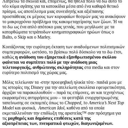
Λατρεύω τα σκυλιά και, επομένως, θα ήθελα πολύ να δω αυτό το
νέο κύμα αγάπης για τα κατοικίδια μέσα από ένα καθαρά θετικό
πρίσμα, ως αποτέλεσμα μιας συνειδητής και αξιέπαινης
προσπάθειας εκ μέρους των κορυφαίων θεσμών μας να ανακόψουν
το μακροχρόνιο πρόβλημα της κακομεταχείρισης των ζώων. Ή να
το δω ως ένα απλό απότοκο μιας γενιάς, που μεγάλωσε με τα
κατορθώματα τετράποδων κινηματογραφικών ηρώων όπως ο
Balto, ο Skip και ο Marley.
Κοιτάζοντας την ευρύτερη έκταση των αναδυόμενων πολιτισμικών
συμπεριφορών, ωστόσο, το βρίσκω πολύ δύσκολο να το δω έτσι,
καθώς
η ανάδυση του εξαιρετικά εξανθρωπισμένου σκύλου
φαίνεται να συμπίπτει πολύ με την ανάδυση μιας
τελετουργικής, ανθρώπινης σκληρότητας
στα media και στον
ευρύτερο πολιτισμό της χώρας μας.
Μόλις τελείωναν τα -στην προεφηβική ηλικία τότε- παιδιά μου με
τις ιστορίες της Disney για την ατελείωτη σκυλίσια εφευρετικότητα,
άρχιζαν να παρακολουθούν – παρά τις επίμονες, αν και τεχνηέντως
εκφρασμένες αντιρρήσεις μου – τα φεστιβάλ ενορχηστρωμένης
ταπείνωσης σε εκπομπές όπως το
Chopped, το America’s Next Top
Model
και φυσικά,
American Idol
, καθένα από τα οποία
εκμεταλλευόταν την επιδίωξη της αριστείας™ σαν πρόσχημα για
τις
μοχθηρές και δημόσιες επιθέσεις κατά της
αξιοπρέπειας
των, πνευματικά φτωχών, διαγωνιζομένων.