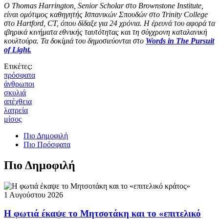
Ο Thomas Harrington, Senior Scholar στο Brownstone Institute,
είναι ομότιμος καθηγητής Ισπανικών Σπουδών στο Trinity College
στο Hartford, CT, όπου δίδαξε για 24 χρόνια. Η έρευνά του αφορά τα
ιβηρικά κινήματα εθνικής ταυτότητας και τη σύγχρονη καταλανική
κουλτούρα. Τα δοκίμιά του δημοσιεύονται στο
Words in The Pursuit
of Light.
Ετικέτες:
πρόσφατα
άνθρωποι
σκυλιά
απέχθεια
λατρεία
μίσος
Πιο Δημοφιλή
Πιο Πρόσφατα
Πιο Δημοφιλή
1 Αυγούστου 2026
Η φωτιά έκαψε το Μητσοτάκη και το «επιτελικό