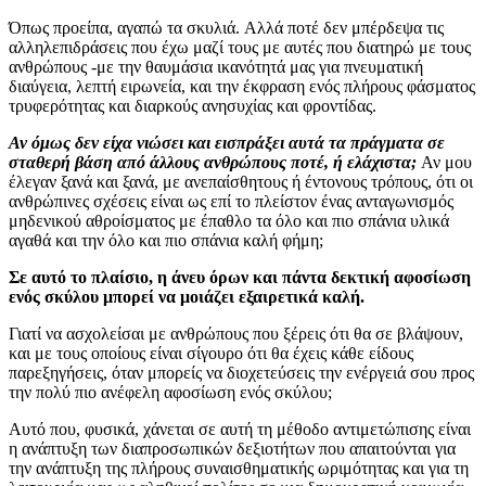
Όπως προείπα, αγαπώ τα σκυλιά. Αλλά ποτέ δεν μπέρδεψα τις
αλληλεπιδράσεις που έχω μαζί τους με αυτές που διατηρώ με τους
ανθρώπους -με την θαυμάσια ικανότητά μας για πνευματική
διαύγεια, λεπτή ειρωνεία, και την έκφραση ενός πλήρους φάσματος
τρυφερότητας και διαρκούς ανησυχίας και φροντίδας.
Αν όμως δεν είχα νιώσει και εισπράξει αυτά τα πράγματα σε
σταθερή βάση από άλλους ανθρώπους ποτέ, ή ελάχιστα;
Αν μου
έλεγαν ξανά και ξανά, με ανεπαίσθητους ή έντονους τρόπους, ότι οι
ανθρώπινες σχέσεις είναι ως επί το πλείστον ένας ανταγωνισμός
μηδενικού αθροίσματος με έπαθλο τα όλο και πιο σπάνια υλικά
αγαθά και την όλο και πιο σπάνια καλή φήμη;
Σε αυτό το πλαίσιο, η άνευ όρων και πάντα δεκτική αφοσίωση
ενός σκύλου μπορεί να μοιάζει εξαιρετικά καλή.
Γιατί να ασχολείσαι με ανθρώπους που ξέρεις ότι θα σε βλάψουν,
και με τους οποίους είναι σίγουρο ότι θα έχεις κάθε είδους
παρεξηγήσεις, όταν μπορείς να διοχετεύσεις την ενέργειά σου προς
την πολύ πιο ανέφελη αφοσίωση ενός σκύλου;
Αυτό που, φυσικά, χάνεται σε αυτή τη μέθοδο αντιμετώπισης είναι
η ανάπτυξη των διαπροσωπικών δεξιοτήτων που απαιτούνται για
την ανάπτυξη της πλήρους συναισθηματικής ωριμότητας και για τη