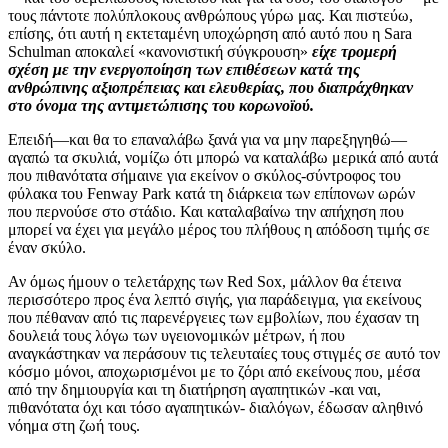
τους πάντοτε πολύπλοκους ανθρώπους γύρω μας. Και πιστεύω,
επίσης, ότι αυτή η εκτεταμένη υποχώρηση από αυτό που η Sara
Schulman αποκαλεί «κανονιστική σύγκρουση»
είχε τρομερή
σχέση με την ενεργοποίηση των επιθέσεων κατά της
ανθρώπινης αξιοπρέπειας και ελευθερίας, που διαπράχθηκαν
στο όνομα της αντιμετώπισης του κορωνοϊού.
Επειδή—και θα το επαναλάβω ξανά για να μην παρεξηγηθώ—
αγαπώ τα σκυλιά, νομίζω ότι μπορώ να καταλάβω μερικά από αυτά
που πιθανότατα σήμαινε για εκείνον ο σκύλος-σύντροφος του
φύλακα του Fenway Park κατά τη διάρκεια των επίπονων ωρών
που περνούσε στο στάδιο. Και καταλαβαίνω την απήχηση που
μπορεί να έχει για μεγάλο μέρος του πλήθους η απόδοση τιμής σε
έναν σκύλο.
Αν όμως ήμουν ο τελετάρχης των Red Sox, μάλλον θα έτεινα
περισσότερο προς ένα λεπτό σιγής, για παράδειγμα, για εκείνους
που πέθαναν από τις παρενέργειες των εμβολίων, που έχασαν τη
δουλειά τους λόγω των υγειονομικών μέτρων, ή που
αναγκάστηκαν να περάσουν τις τελευταίες τους στιγμές σε αυτό τον
κόσμο μόνοι, αποχωρισμένοι με το ζόρι από εκείνους που, μέσα
από την δημιουργία και τη διατήρηση αγαπητικών -και ναι,
πιθανότατα όχι και τόσο αγαπητικών- διαλόγων, έδωσαν αληθινό
νόημα στη ζωή τους.