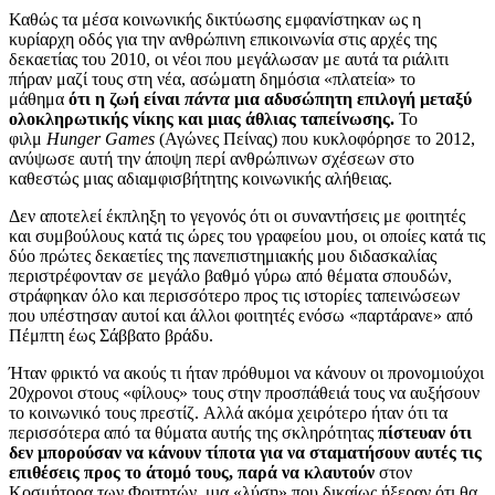
Καθώς τα μέσα κοινωνικής δικτύωσης εμφανίστηκαν ως η
κυρίαρχη οδός για την ανθρώπινη επικοινωνία στις αρχές της
δεκαετίας του 2010, οι νέοι που μεγάλωσαν με αυτά τα ριάλιτι
πήραν μαζί τους στη νέα, ασώματη δημόσια «πλατεία» το
μάθημα
ότι η ζωή είναι
πάντα
μια αδυσώπητη επιλογή μεταξύ
ολοκληρωτικής νίκης και μιας άθλιας ταπείνωσης.
Το
φιλμ
Hunger Games
(Αγώνες Πείνας) που κυκλοφόρησε το 2012,
ανύψωσε αυτή την άποψη περί ανθρώπινων σχέσεων στο
καθεστώς μιας αδιαμφισβήτητης κοινωνικής αλήθειας.
Δεν αποτελεί έκπληξη το γεγονός ότι οι συναντήσεις με φοιτητές
και συμβούλους κατά τις ώρες του γραφείου μου, οι οποίες κατά τις
δύο πρώτες δεκαετίες της πανεπιστημιακής μου διδασκαλίας
περιστρέφονταν σε μεγάλο βαθμό γύρω από θέματα σπουδών,
στράφηκαν όλο και περισσότερο προς τις ιστορίες ταπεινώσεων
που υπέστησαν αυτοί και άλλοι φοιτητές ενόσω «παρτάρανε» από
Πέμπτη έως Σάββατο βράδυ.
Ήταν φρικτό να ακούς τι ήταν πρόθυμοι να κάνουν οι προνομιούχοι
20χρονοι στους «φίλους» τους στην προσπάθειά τους να αυξήσουν
το κοινωνικό τους πρεστίζ. Αλλά ακόμα χειρότερο ήταν ότι τα
περισσότερα από τα θύματα αυτής της σκληρότητας
πίστευαν ότι
δεν μπορούσαν να κάνουν τίποτα για να σταματήσουν αυτές τις
επιθέσεις προς το άτομό τους, παρά να κλαυτούν
στον
Κοσμήτορα των Φοιτητών, μια «λύση» που δικαίως ήξεραν ότι θα