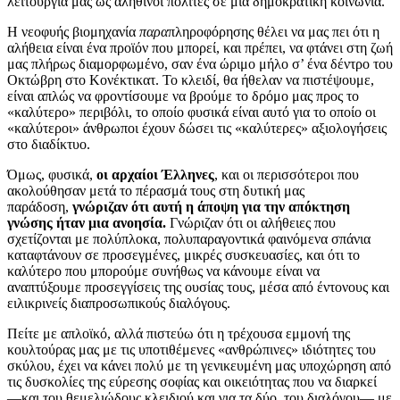
λειτουργία μας ως αληθινοί πολίτες σε μια δημοκρατική κοινωνία.
Η νεοφυής βιομηχανία
παρα
πληροφόρησης θέλει να μας πει ότι η
αλήθεια είναι ένα προϊόν που μπορεί, και πρέπει, να φτάνει στη ζωή
μας πλήρως διαμορφωμένο, σαν ένα ώριμο μήλο σ’ ένα δέντρο του
Οκτώβρη στο Κονέκτικατ. Το κλειδί, θα ήθελαν να πιστέψουμε,
είναι απλώς να φροντίσουμε να βρούμε το δρόμο μας προς το
«καλύτερο» περιβόλι, το οποίο φυσικά είναι αυτό για το οποίο οι
«καλύτεροι» άνθρωποι έχουν δώσει τις «καλύτερες» αξιολογήσεις
στο διαδίκτυο.
Όμως, φυσικά,
οι αρχαίοι Έλληνες
, και οι περισσότεροι που
ακολούθησαν μετά το πέρασμά τους στη δυτική μας
παράδοση,
γνώριζαν ότι αυτή η άποψη για την απόκτηση
γνώσης ήταν μια ανοησία.
Γνώριζαν ότι οι αλήθειες που
σχετίζονται με πολύπλοκα, πολυπαραγοντικά φαινόμενα σπάνια
καταφτάνουν σε προσεγμένες, μικρές συσκευασίες, και ότι το
καλύτερο που μπορούμε συνήθως να κάνουμε είναι να
αναπτύξουμε προσεγγίσεις της ουσίας τους, μέσα από έντονους και
ειλικρινείς διαπροσωπικούς διαλόγους.
Πείτε με απλοϊκό, αλλά πιστεύω ότι η τρέχουσα εμμονή της
κουλτούρας μας με τις υποτιθέμενες «ανθρώπινες» ιδιότητες του
σκύλου, έχει να κάνει πολύ με τη γενικευμένη μας υποχώρηση από
τις δυσκολίες της εύρεσης σοφίας και οικειότητας που να διαρκεί
—και του θεμελιώδους κλειδιού και για τα δύο, του διαλόγου— με