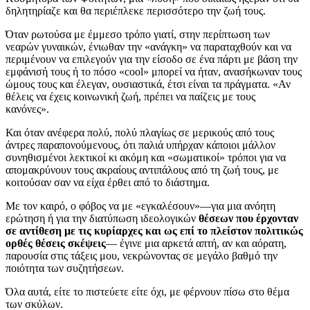
δηλητηρίαζε και θα περιέπλεκε περισσότερο την ζωή τους.
Όταν ρωτούσα με έμμεσο τρόπο γιατί, στην περίπτωση των
νεαρών γυναικών, ένιωθαν την «ανάγκη» να παραταχθούν και να
περιμένουν να επιλεγούν για την είσοδο σε ένα πάρτι με βάση την
εμφάνισή τους ή το πόσο «cool» μπορεί να ήταν, ανασήκωναν τους
ώμους τους και έλεγαν, ουσιαστικά, έτσι είναι τα πράγματα. «Αν
θέλεις να έχεις κοινωνική ζωή, πρέπει να παίζεις με τους
κανόνες».
Και όταν ανέφερα πολύ, πολύ πλαγίως σε μερικούς από τους
άντρες παραπονούμενους, ότι παλιά υπήρχαν κάποιοι μάλλον
συνηθισμένοι λεκτικοί κι ακόμη και «σωματικοί» τρόποι για να
απομακρύνουν τους ακραίους αντιπάλους από τη ζωή τους, με
κοιτούσαν σαν να είχα έρθει από το διάστημα.
Με τον καιρό, ο φόβος να με «εγκαλέσουν»—για μια ανόητη
ερώτηση ή για την διατύπωση ιδεολογικών
θέσεων που έρχονταν
σε αντίθεση με τις κυρίαρχες και ως επί το πλείστον πολιτικώς
ορθές θέσεις σκέψεις
— έγινε μια αρκετά απτή, αν και αόρατη,
παρουσία στις τάξεις μου, νεκρώνοντας σε μεγάλο βαθμό την
ποιότητα των συζητήσεων.
Όλα αυτά, είτε το πιστεύετε είτε όχι, με φέρνουν πίσω στο θέμα
των σκύλων.