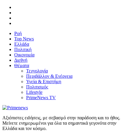
Ροή
Top News
Ελλάδα
Πολιτική
Οικονομία
Διεθνή
Θέματα
Τεχνολογία
Περιβάλλον & Ενέργεια
Υγεία & Επιστήμη
Πολιτισμός
Lifestyle
PrimeNews TV
Αξιόπιστες ειδήσεις, με σεβασμό στην παράδοση και το ήθος.
Μείνετε ενημερωμένοι για όλα τα σημαντικά γεγονότα στην
Ελλάδα και τον κόσμο.