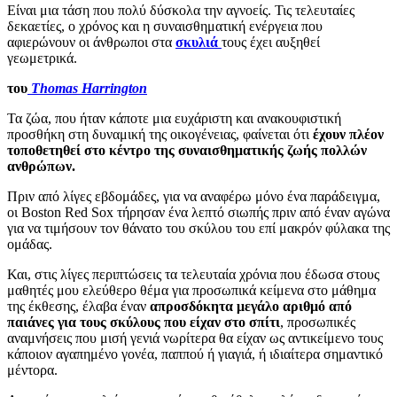
Είναι μια τάση που πολύ δύσκολα την αγνοείς. Τις τελευταίες
δεκαετίες, ο χρόνος και η συναισθηματική ενέργεια που
αφιερώνουν οι άνθρωποι στα
σκυλιά
τους έχει αυξηθεί
γεωμετρικά.
του
Thomas Harrington
Τα ζώα, που ήταν κάποτε μια ευχάριστη και ανακουφιστική
προσθήκη στη δυναμική της οικογένειας, φαίνεται ότι
έχουν πλέον
τοποθετηθεί στο κέντρο της συναισθηματικής ζωής πολλών
ανθρώπων.
Πριν από λίγες εβδομάδες, για να αναφέρω μόνο ένα παράδειγμα,
οι Boston Red Sox τήρησαν ένα λεπτό σιωπής πριν από έναν αγώνα
για να τιμήσουν τον θάνατο του σκύλου του επί μακρόν φύλακα της
ομάδας.
Και, στις λίγες περιπτώσεις τα τελευταία χρόνια που έδωσα στους
μαθητές μου ελεύθερο θέμα για προσωπικά κείμενα στο μάθημα
της έκθεσης, έλαβα έναν
απροσδόκητα μεγάλο αριθμό από
παιάνες για τους σκύλους που είχαν στο σπίτι
, προσωπικές
αναμνήσεις που μισή γενιά νωρίτερα θα είχαν ως αντικείμενο τους
κάποιον αγαπημένο γονέα, παππού ή γιαγιά, ή ιδιαίτερα σημαντικό
μέντορα.