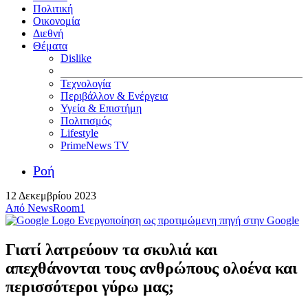
Πολιτική
Οικονομία
Διεθνή
Θέματα
Dislike
Τεχνολογία
Περιβάλλον & Ενέργεια
Υγεία & Επιστήμη
Πολιτισμός
Lifestyle
PrimeNews TV
Ροή
12 Δεκεμβρίου 2023
Από
NewsRoom1
Ενεργοποίηση ως προτιμώμενη πηγή στην Google
Γιατί λατρεύουν τα σκυλιά και
απεχθάνονται τους ανθρώπους ολοένα και
περισσότεροι γύρω μας;