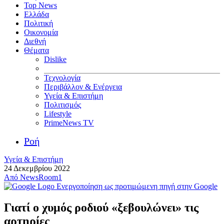
Top News
Ελλάδα
Πολιτική
Οικονομία
Διεθνή
Θέματα
Dislike
Τεχνολογία
Περιβάλλον & Ενέργεια
Υγεία & Επιστήμη
Πολιτισμός
Lifestyle
PrimeNews TV
Ροή
Υγεία & Επιστήμη
24 Δεκεμβρίου 2022
Από
NewsRoom1
Ενεργοποίηση ως προτιμώμενη πηγή στην Google
Γιατί ο χυμός ροδιού «ξεβουλώνει» τις
αρτηρίες