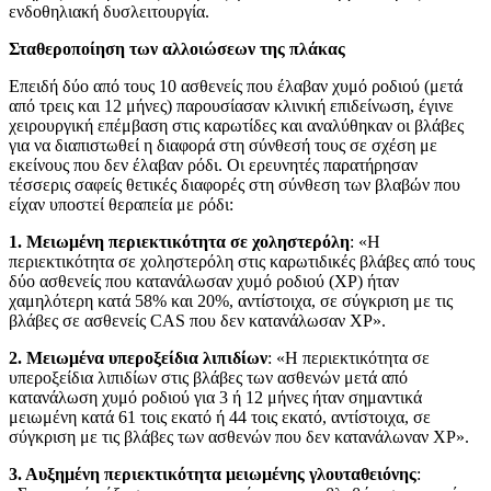
ενδοθηλιακή δυσλειτουργία.
Σταθεροποίηση των αλλοιώσεων της πλάκας
Επειδή δύο από τους 10 ασθενείς που έλαβαν χυμό ροδιού (μετά
από τρεις και 12 μήνες) παρουσίασαν κλινική επιδείνωση, έγινε
χειρουργική επέμβαση στις καρωτίδες και αναλύθηκαν οι βλάβες
για να διαπιστωθεί η διαφορά στη σύνθεσή τους σε σχέση με
εκείνους που δεν έλαβαν ρόδι. Οι ερευνητές παρατήρησαν
τέσσερις σαφείς θετικές διαφορές στη σύνθεση των βλαβών που
είχαν υποστεί θεραπεία με ρόδι:
1. Μειωμένη περιεκτικότητα σε χοληστερόλη
: «Η
περιεκτικότητα σε χοληστερόλη στις καρωτιδικές βλάβες από τους
δύο ασθενείς που κατανάλωσαν χυμό ροδιού (ΧΡ) ήταν
χαμηλότερη κατά 58% και 20%, αντίστοιχα, σε σύγκριση με τις
βλάβες σε ασθενείς CAS που δεν κατανάλωσαν ΧΡ».
2. Μειωμένα υπεροξείδια λιπιδίων
: «Η περιεκτικότητα σε
υπεροξείδια λιπιδίων στις βλάβες των ασθενών μετά από
κατανάλωση χυμό ροδιού για 3 ή 12 μήνες ήταν σημαντικά
μειωμένη κατά 61 τοις εκατό ή 44 τοις εκατό, αντίστοιχα, σε
σύγκριση με τις βλάβες των ασθενών που δεν κατανάλωναν ΧΡ».
3. Αυξημένη περιεκτικότητα μειωμένης γλουταθειόνης
: