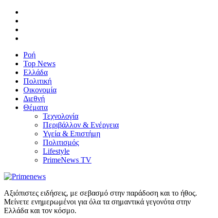
Ροή
Top News
Ελλάδα
Πολιτική
Οικονομία
Διεθνή
Θέματα
Τεχνολογία
Περιβάλλον & Ενέργεια
Υγεία & Επιστήμη
Πολιτισμός
Lifestyle
PrimeNews TV
Αξιόπιστες ειδήσεις, με σεβασμό στην παράδοση και το ήθος.
Μείνετε ενημερωμένοι για όλα τα σημαντικά γεγονότα στην
Ελλάδα και τον κόσμο.