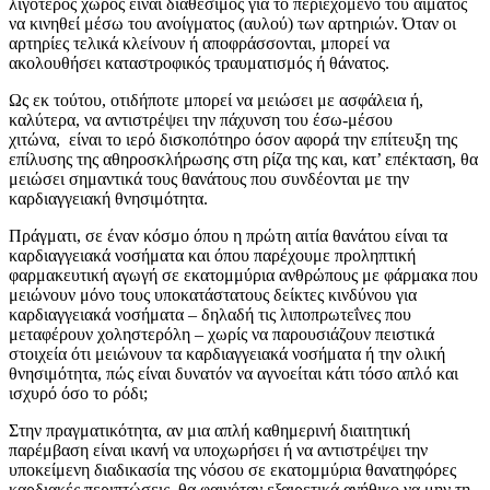
λιγότερος χώρος είναι διαθέσιμος για το περιεχόμενο του αίματος
να κινηθεί μέσω του ανοίγματος (αυλού) των αρτηριών. Όταν οι
αρτηρίες τελικά κλείνουν ή αποφράσσονται, μπορεί να
ακολουθήσει καταστροφικός τραυματισμός ή θάνατος.
Ως εκ τούτου, οτιδήποτε μπορεί να μειώσει με ασφάλεια ή,
καλύτερα, να αντιστρέψει την πάχυνση του έσω-μέσου
χιτώνα,
είναι το ιερό δισκοπότηρο όσον αφορά την επίτευξη της
επίλυσης της αθηροσκλήρωσης στη ρίζα της και, κατ’ επέκταση, θα
μειώσει σημαντικά τους θανάτους που συνδέονται με την
καρδιαγγειακή θνησιμότητα.
Πράγματι, σε έναν κόσμο όπου η πρώτη αιτία θανάτου είναι τα
καρδιαγγειακά νοσήματα και όπου παρέχουμε προληπτική
φαρμακευτική αγωγή σε εκατομμύρια ανθρώπους με φάρμακα που
μειώνουν μόνο τους υποκατάστατους δείκτες κινδύνου για
καρδιαγγειακά νοσήματα – δηλαδή τις λιποπρωτεΐνες που
μεταφέρουν χοληστερόλη – χωρίς να παρουσιάζουν πειστικά
στοιχεία ότι μειώνουν τα καρδιαγγειακά νοσήματα ή την ολική
θνησιμότητα, πώς είναι δυνατόν να αγνοείται κάτι τόσο απλό και
ισχυρό όσο το ρόδι;
Στην πραγματικότητα, αν μια απλή καθημερινή διαιτητική
παρέμβαση είναι ικανή να υποχωρήσει ή να αντιστρέψει την
υποκείμενη διαδικασία της νόσου σε εκατομμύρια θανατηφόρες
καρδιακές περιπτώσεις, θα φαινόταν εξαιρετικά ανήθικο να μην τη