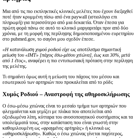
Μια από τις πιο εκπληκτικές κλινικές μελέτες που έχουν διεξαχθεί
ποτέ ήταν κρυμμένη πίσω από ένα paywall (ιστιολόγιο επι
πληρωμή) για περισσότερο από μια δεκαετία. Όταν έπεσα για
πρώτη φορά πάνω σε αυτό το κλινικό μαργαριτάρι πριν από δύο
χρόνια, με τη μορφή της περίληψης δημοσιοποιημένου ευρετηρίου
στο pubmed.gov, το σαγόνι μου σχεδόν έπεσε.
«Η κατανάλωση χυμού ροδιού είχε ως αποτέλεσμα σημαντική
μείωση του «IMT» [πάχος έσω-μέσου χιτώνα], έως και 30%, μετά
από 1 έτος»
, αναφέρει η πιο εντυπωσιακή πρόταση στην περίληψη
της μελέτης.
Τι σημαίνει όμως αυτή η μείωση του πάχους του μέσου και
εσωτερικού των αρτηριών που προκαλείται από το ρόδι;
Χυμός Ροδιού – Αναστροφή της αθηροσκλήρωσης
Ο έσω-μέσω χιτώνας είναι το μεσαίο τμήμα των αρτηριών που
φλεγμαίνεται και γεμίζει με πλάκα που αποτελείται από
οξειδωμένα λίπη, κύτταρα του ανοσοποιητικού συστήματος και τα
υπολείμματά τους, στην κατάσταση που είναι γνωστή στην
καθομιλουμένη ως
«φραγμένες αρτηρίες»
ή κλινικά ως
«αθηροσκλήρωση».
Καθώς ο έσω χιτώνας γίνεται παχύτερος,