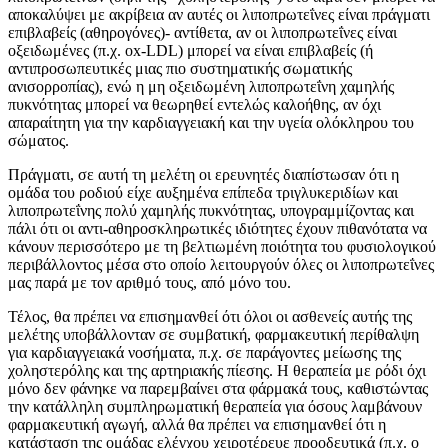
αποκαλύψει με ακρίβεια αν αυτές οι λιποπρωτεΐνες είναι πράγματι
επιβλαβείς (αθηρογόνες)- αντίθετα, αν οι λιποπρωτεΐνες είναι
οξειδωμένες (π.χ. ox-LDL) μπορεί να είναι επιβλαβείς (ή
αντιπροσωπευτικές μιας πιο συστηματικής σωματικής
ανισορροπίας), ενώ η μη οξειδωμένη λιποπρωτεΐνη χαμηλής
πυκνότητας μπορεί να θεωρηθεί εντελώς καλοήθης, αν όχι
απαραίτητη για την καρδιαγγειακή και την υγεία ολόκληρου του
σώματος.
Πράγματι, σε αυτή τη μελέτη οι ερευνητές διαπίστωσαν ότι η
ομάδα του ροδιού είχε αυξημένα επίπεδα τριγλυκεριδίων και
λιποπρωτεΐνης πολύ χαμηλής πυκνότητας, υπογραμμίζοντας και
πάλι ότι οι αντι-αθηροσκληρωτικές ιδιότητες έχουν πιθανότατα να
κάνουν περισσότερο με τη βελτιωμένη ποιότητα του φυσιολογικού
περιβάλλοντος μέσα στο οποίο λειτουργούν όλες οι λιποπρωτεΐνες
μας παρά με τον αριθμό τους, από μόνο του.
Τέλος, θα πρέπει να επισημανθεί ότι όλοι οι ασθενείς αυτής της
μελέτης υποβάλλονταν σε συμβατική, φαρμακευτική περίθαλψη
για καρδιαγγειακά νοσήματα, π.χ. σε παράγοντες μείωσης της
χοληστερόλης και της αρτηριακής πίεσης. Η θεραπεία με ρόδι όχι
μόνο δεν φάνηκε να παρεμβαίνει στα φάρμακά τους, καθιστώντας
την κατάλληλη συμπληρωματική θεραπεία για όσους λαμβάνουν
φαρμακευτική αγωγή, αλλά θα πρέπει να επισημανθεί ότι η
κατάσταση της ομάδας ελέγχου χειροτέρευε προοδευτικά (π.χ. ο