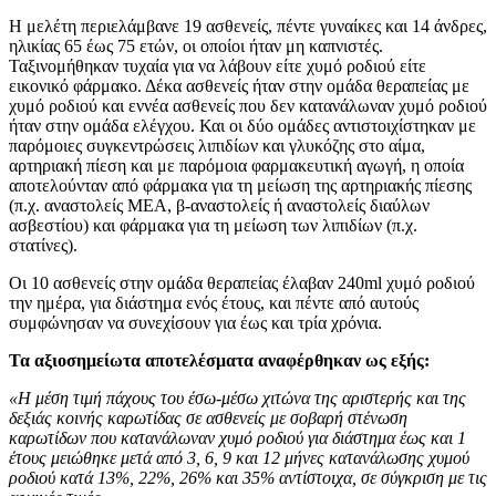
Η μελέτη περιελάμβανε 19 ασθενείς, πέντε γυναίκες και 14 άνδρες,
ηλικίας 65 έως 75 ετών, οι οποίοι ήταν μη καπνιστές.
Ταξινομήθηκαν τυχαία για να λάβουν είτε χυμό ροδιού είτε
εικονικό φάρμακο. Δέκα ασθενείς ήταν στην ομάδα θεραπείας με
χυμό ροδιού και εννέα ασθενείς που δεν κατανάλωναν χυμό ροδιού
ήταν στην ομάδα ελέγχου. Και οι δύο ομάδες αντιστοιχίστηκαν με
παρόμοιες συγκεντρώσεις λιπιδίων και γλυκόζης στο αίμα,
αρτηριακή πίεση και με παρόμοια φαρμακευτική αγωγή, η οποία
αποτελούνταν από φάρμακα για τη μείωση της αρτηριακής πίεσης
(π.χ. αναστολείς ΜΕΑ, β-αναστολείς ή αναστολείς διαύλων
ασβεστίου) και φάρμακα για τη μείωση των λιπιδίων (π.χ.
στατίνες).
Οι 10 ασθενείς στην ομάδα θεραπείας έλαβαν 240ml χυμό ροδιού
την ημέρα, για διάστημα ενός έτους, και πέντε από αυτούς
συμφώνησαν να συνεχίσουν για έως και τρία χρόνια.
Τα αξιοσημείωτα αποτελέσματα αναφέρθηκαν ως εξής:
«H μέση τιμή πάχους του έσω-μέσω χιτώνα της αριστερής και της
δεξιάς κοινής καρωτίδας σε ασθενείς με σοβαρή στένωση
καρωτίδων που κατανάλωναν χυμό ροδιού για διάστημα έως και 1
έτους μειώθηκε μετά από 3, 6, 9 και 12 μήνες κατανάλωσης χυμού
ροδιού κατά 13%, 22%, 26% και 35% αντίστοιχα, σε σύγκριση με τις