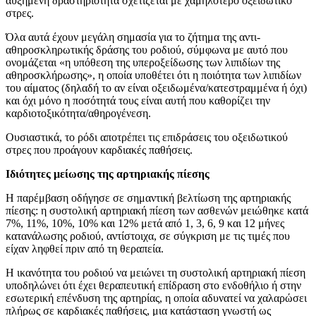
αυξημένη δραστηριότητα σχετίζεται με χαμηλότερο οξειδωτικό
στρες.
Όλα αυτά έχουν μεγάλη σημασία για το ζήτημα της αντι-
αθηροσκληρωτικής δράσης του ροδιού, σύμφωνα με αυτό που
ονομάζεται «η υπόθεση της υπεροξείδωσης των λιπιδίων της
αθηροσκλήρωσης», η οποία υποθέτει ότι η ποιότητα των λιπιδίων
του αίματος (δηλαδή το αν είναι οξειδωμένα/κατεστραμμένα ή όχι)
και όχι μόνο η ποσότητά τους είναι αυτή που καθορίζει την
καρδιοτοξικότητα/αθηρογένεση.
Ουσιαστικά, το ρόδι αποτρέπει τις επιδράσεις του οξειδωτικού
στρες που προάγουν καρδιακές παθήσεις.
Ιδιότητες μείωσης της αρτηριακής πίεσης
Η παρέμβαση οδήγησε σε σημαντική βελτίωση της αρτηριακής
πίεσης: η συστολική αρτηριακή πίεση των ασθενών μειώθηκε κατά
7%, 11%, 10%, 10% και 12% μετά από 1, 3, 6, 9 και 12 μήνες
κατανάλωσης ροδιού, αντίστοιχα, σε σύγκριση με τις τιμές που
είχαν ληφθεί πριν από τη θεραπεία.
Η ικανότητα του ροδιού να μειώνει τη συστολική αρτηριακή πίεση
υποδηλώνει ότι έχει θεραπευτική επίδραση στο ενδοθήλιο ή στην
εσωτερική επένδυση της αρτηρίας, η οποία αδυνατεί να χαλαρώσει
πλήρως σε καρδιακές παθήσεις, μια κατάσταση γνωστή ως