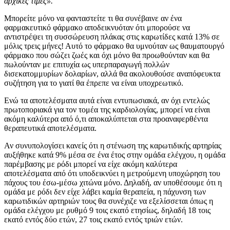
αρχικές τιμές».
Μπορείτε μόνο να φανταστείτε τι θα συνέβαινε αν ένα
φαρμακευτικό φάρμακο αποδεικνυόταν ότι μπορούσε να
αντιστρέψει τη συσσώρευση πλάκας στις καρωτίδες κατά 13% σε
μόλις τρεις μήνες! Αυτό το φάρμακο θα υμνούταν ως θαυματουργό
φάρμακο που σώζει ζωές και όχι μόνο θα προωθούνταν και θα
πωλούνταν με επιτυχία ως υπερπαραγωγή πολλών
δισεκατομμυρίων δολαρίων, αλλά θα ακολουθούσε αναπόφευκτα
συζήτηση για το γιατί θα έπρεπε να είναι υποχρεωτικό.
Ενώ τα αποτελέσματα αυτά είναι εντυπωσιακά, αν όχι εντελώς
πρωτοποριακά για τον τομέα της καρδιολογίας, μπορεί να είναι
ακόμη καλύτερα από ό,τι αποκαλύπτεται στα προαναφερθέντα
θεραπευτικά αποτελέσματα.
Αν συνυπολογίσει κανείς ότι η στένωση της καρωτιδικής αρτηρίας
αυξήθηκε κατά 9% μέσα σε ένα έτος στην ομάδα ελέγχου, η ομάδα
παρέμβασης με ρόδι μπορεί να είχε ακόμη καλύτερα
αποτελέσματα από ότι υποδεικνύει η μετρούμενη υποχώρηση του
πάχους του έσω-μέσω χιτώνα μόνο. Δηλαδή, αν υποθέσουμε ότι η
ομάδα με ρόδι δεν είχε λάβει καμία θεραπεία, η πάχυνση των
καρωτιδικών αρτηριών τους θα συνέχιζε να εξελίσσεται όπως η
ομάδα ελέγχου με ρυθμό 9 τοις εκατό ετησίως, δηλαδή 18 τοις
εκατό εντός δύο ετών, 27 τοις εκατό εντός τριών ετών.