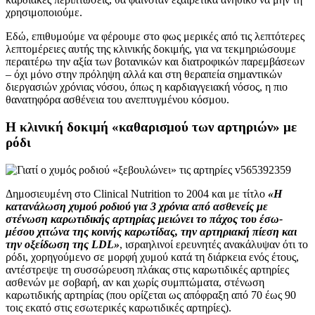
χρησιμοποιούμε.
Εδώ, επιθυμούμε να φέρουμε στο φως μερικές από τις λεπτότερες
λεπτομέρειες αυτής της κλινικής δοκιμής, για να τεκμηριώσουμε
περαιτέρω την αξία των βοτανικών και διατροφικών παρεμβάσεων
– όχι μόνο στην πρόληψη αλλά και στη θεραπεία σημαντικών
διεργασιών χρόνιας νόσου, όπως η καρδιαγγειακή νόσος, η πιο
θανατηφόρα ασθένεια του ανεπτυγμένου κόσμου.
Η κλινική δοκιμή «καθαρισμού των αρτηριών» με
ρόδι
Δημοσιευμένη στο Clinical Nutrition το 2004 και με τίτλο
«Η
κατανάλωση χυμού ροδιού για 3 χρόνια από ασθενείς με
στένωση καρωτιδικής αρτηρίας μειώνει το πάχος του έσω-
μέσου χιτώνα της κοινής καρωτίδας, την αρτηριακή πίεση και
την οξείδωση της LDL»
, ισραηλινοί ερευνητές ανακάλυψαν ότι το
ρόδι, χορηγούμενο σε μορφή χυμού κατά τη διάρκεια ενός έτους,
αντέστρεψε τη συσσώρευση πλάκας στις καρωτιδικές αρτηρίες
ασθενών με σοβαρή, αν και χωρίς συμπτώματα, στένωση
καρωτιδικής αρτηρίας (που ορίζεται ως απόφραξη από 70 έως 90
τοις εκατό στις εσωτερικές καρωτιδικές αρτηρίες).