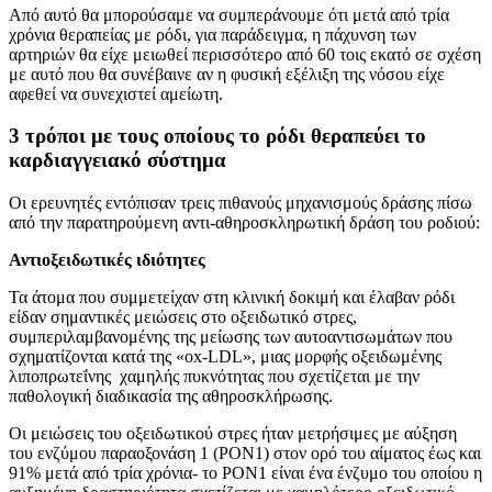
Από αυτό θα μπορούσαμε να συμπεράνουμε ότι μετά από τρία
χρόνια θεραπείας με ρόδι, για παράδειγμα, η πάχυνση των
αρτηριών θα είχε μειωθεί περισσότερο από 60 τοις εκατό σε σχέση
με αυτό που θα συνέβαινε αν η φυσική εξέλιξη της νόσου είχε
αφεθεί να συνεχιστεί αμείωτη.
3 τρόποι με τους οποίους το ρόδι θεραπεύει το
καρδιαγγειακό σύστημα
Οι ερευνητές εντόπισαν τρεις πιθανούς μηχανισμούς δράσης πίσω
από την παρατηρούμενη αντι-αθηροσκληρωτική δράση του ροδιού:
Αντιοξειδωτικές ιδιότητες
Τα άτομα που συμμετείχαν στη κλινική δοκιμή και έλαβαν ρόδι
είδαν σημαντικές μειώσεις στο οξειδωτικό στρες,
συμπεριλαμβανομένης της μείωσης των αυτοαντισωμάτων που
σχηματίζονται κατά της «ox-LDL», μιας μορφής οξειδωμένης
λιποπρωτεΐνης
χαμηλής πυκνότητας που σχετίζεται με την
παθολογική διαδικασία της αθηροσκλήρωσης.
Οι μειώσεις του οξειδωτικού στρες ήταν μετρήσιμες με αύξηση
του ενζύμου παραοξονάση 1 (PON1) στον ορό του αίματος έως και
91% μετά από τρία χρόνια- το PON1 είναι ένα ένζυμο του οποίου η