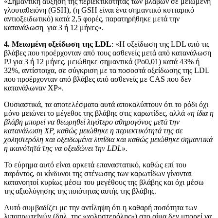
«Σημαντική αύξηση της περιεκτικότητας των βλαβών σε μειωμένη
γλουταθειόνη (GSH), (η GSH είναι ένα σημαντικό κυτταρικό
αντιοξειδωτικό) κατά 2,5 φορές, παρατηρήθηκε μετά την
κατανάλωση
για 3 ή 12 μήνες».
4. Μειωμένη οξείδωση της LDL
: «Η οξείδωση της LDL από τις
βλάβες που προέρχονταν από τους ασθενείς μετά από κατανάλωση
PJ για 3 ή 12 μήνες, μειώθηκε σημαντικά (Po0,01) κατά 43% ή
32%, αντίστοιχα, σε σύγκριση με τα ποσοστά οξείδωσης της LDL
που προέρχονταν από βλάβες από ασθενείς με CAS που δεν
κατανάλωναν ΧΡ».
Ουσιαστικά, τα αποτελέσματα αυτά αποκαλύπτουν ότι το ρόδι όχι
μόνο μειώνει το μέγεθος της βλάβης στις καρωτίδες, αλλά
«η ίδια η
βλάβη μπορεί να θεωρηθεί λιγότερο αθηρογόνος μετά την
κατανάλωση ΧΡ, καθώς μειώθηκε η περιεκτικότητά της σε
χοληστερόλη και οξειδωμένα λιπίδια και καθώς μειώθηκε σημαντικά
η ικανότητά της να οξειδώνει την LDL».
Το εύρημα αυτό είναι αρκετά επαναστατικό, καθώς επί του
παρόντος, οι κίνδυνοι της στένωσης των καρωτίδων γίνονται
κατανοητοί κυρίως μέσω του μεγέθους της βλάβης και όχι μέσω
της αξιολόγησης της ποιότητας αυτής της βλάβης.
Αυτό συμβαδίζει με την αντίληψη ότι η καθαρή ποσότητα των
λιποπρωτεϊνών (δηλ. της «χοληστερόλης») στο αίμα δεν μπορεί να