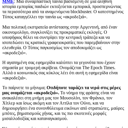
ΜΜΕ
: Μια συναρπαστική ταινία βασισμένη σε μια αληθινή
ιστορία εμπορίας παιδιών εκτοξεύεται εμπορικά, προσπερνώντας
τα περισσότερα από τα αναμενόμενα blockbuster. Ο κατεστημένος
Τύπος καταγγέλλει την ταινία ως «ακροδεξιά».
Μια πολιτική εκστρατεία αντίστασης στην Αργεντινή, από έναν
οικονομολόγο, συγκλονίζει τις προκριματικές εκλογές. Ο
υποψήφιος θέλει να συντρίψει την κεντρική τράπεζα και να
ισοπεδώσει τις κρατικές γραφειοκρατίες που παρεμβαίνουν στην
ελευθερία. Ο Τύπος παγκοσμίως τον αποδοκιμάζει ως
«ακροδεξιό».
Η αγαπημένη σας εφημερίδα καλύπτει τα γεγονότα που έχουν
σημασία με τρομερή ακρίβεια. Ονομάζεται The Epoch Times.
Αλλά ο κοινωνικός σας κύκλος λέει ότι αυτή η εφημερίδα είναι
«ακροδεξιά».
Το παίρνετε το μήνυμα;
Οτιδήποτε ταράζει τα νερά στις μέρες
μας ονομάζεται «ακροδεξιό».
Το νόημα της φράσης είναι να
ανακαλέσει στη μνήμη μας τον Μουσολίνι, τον Φράνκο, τον
Χίτλερ και ίσως ακόμη και τον Αττίλα τον Ούνο, και να
δημιουργήσει ένα συνονθύλευμα εικόνων από στρατιώτες, μαύρες
μπότες, βηματισμούς χήνας, και τις πιο σκοτεινές μορφές
μισαλλοδοξίας και καταναγκασμού.