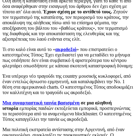
Όλη αυτή η κατάσταση είναι αρκετά περίεργη, γιατί το κάθε τι από
όσα αναφέρθηκαν στην εισαγωγή του άρθρου δεν έχει σχέση με
τίποτα απ’ όλα αυτά.
Έχουν σχέση με το αντίθετό τους.
Ζητούν
τον τερματισμό της καταπίεσης, τον περιορισμό του κράτους, την
αποκάλυψη της αλήθειας πίσω από τα επίσημα ψέματα, την
αποξήρανση του βάλτου του «βαθέως κράτους», τον τερματισμό
της διαφθοράς και την αποκατάσταση της ελευθερίας και της
αξιοπρέπειας του λαού ενάντια στις ελίτ.
Τι στο καλό είναι αυτό το «
ακροδεξιό
» που επιστρατεύει ο
κατεστημένος Τύπος; Έχει σχεδιαστεί για να μεταδίδει το μήνυμα
πως οτιδήποτε δεν είναι συμβατικό ή αριστερότερα του κέντρου
φλερτάρει οπωσδήποτε με κάποια σκοτεινή καταστροφική δύναμη;
Ένα υπέροχο νέο τραγούδι της country μουσικής κυκλοφορεί, από
έναν εντελώς άγνωστο ερμηνευτή, και καταλαμβάνει την Νο. 1
θέση στα αμερικανικά charts. Ο κατεστημένος Τύπος αποδοκιμάζει
τον καλλιτέχνη και το τραγούδι ως ακροδεξιό.
Μια συναρπαστική ταινία βασισμένη
σε μια αληθινή
ιστορία
εμπορίας παιδιών εκτοξεύεται εμπορικά, προσπερνώντας
τα περισσότερα από τα αναμενόμενα blockbuster. Ο κατεστημένος
Τύπος καταγγέλλει την ταινία ως ακροδεξιά.
Μια πολιτική εκστρατεία αντίστασης στην Αργεντινή, από έναν
οικονομολόγο, συγκλονίζει τις προκριματικές εκλογές. Ο