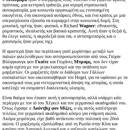
πρόνοιας, μια κεντρική τράπεζα, μια ισχυρή στρατιωτική
αυτοκρατορία, μια κοινωνία οργανωμένη ως ενοποιημένη
οικογένεια, ένα οικονομικά αυτάρκες έθνος, και ένα κράτος με μια
υπερισχύουσα εξουσία να κυριαρχεί στην κοινωνική δομή. Στη
μουσική, ηγέτης ήταν, φυσικά, ο Richard
Wagner
: εθνικιστής,
ρομαντικός, ιδεαλιστής και βασικά κρατιστής. Αυτή ήταν η δεξιά ή,
θα έλεγε κανείς, η ακροδεξιά (και ναι, ο αντισημιτισμός και ο
ρατσισμός ήταν μέρος της).
Η αριστερά ήταν πιο περίπλοκη γιατί χωρίστηκε μεταξύ των
παλιών φιλελεύθερων που αντιπροσωπεύονταν από τους Γιόχαν
Βόλφγκανγκ φον
Γκαίτε
και Γιοχάνες
Μπραμς
, που δεν είχαν
καμία σχέση με τον χεγκελιανισμό και την ανάδυση των
μαρξιστών. Οι μαρξιστές ήταν οι διάδοχοι των Γάλλων
σοσιαλιστών που οικειοποιήθηκαν τον Hegel, για να υφάνουν με τα
οικονομικά τους μια ντετερμινιστική άποψη της ιστορίας, η οποία
κατέληξε να ονομαστεί διαλεκτικός υλισμός.
Είναι θαύμα που έπιασε αυτή η ασυναρτησία, αλλά υπάρχει κάτι
περίεργο με τον ιό του Χέγκελ και τον γερμανικό ακαδημαϊκό νου.
Όπως έγραψε ο
Λούντβιχ φον Μίζες
, ο ιός αυτός κατέστρεψε
τελείως τον γερμανικό ακαδημαϊκό κόσμο για ενάμιση αιώνα.
Ακόμα χειρότερα, είχε βαθύ αντίκτυπο στην πολιτική του 20ού
αιώνα. Ο μαρξισμός εξαπλώθηκε από τη Ρωσία στην Κίνα και
κατόπιν στη Λατινική Αμερική και ο ναζισμός κατέκλυσε την