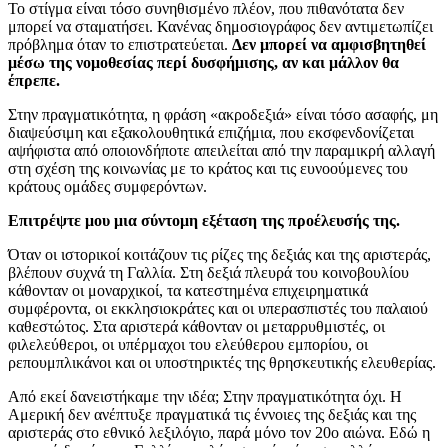
Το στίγμα είναι τόσο συνηθισμένο πλέον, που πιθανότατα δεν
μπορεί να σταματήσει. Κανένας δημοσιογράφος δεν αντιμετωπίζει
πρόβλημα όταν το επιστρατεύεται.
Δεν μπορεί να αμφισβητηθεί
μέσω της νομοθεσίας περί δυσφήμισης, αν και μάλλον θα
έπρεπε.
Στην πραγματικότητα, η φράση «ακροδεξιά» είναι τόσο ασαφής, μη
διαψεύσιμη και εξακολουθητικά επιζήμια, που εκσφενδονίζεται
αψήφιστα από οποιονδήποτε απειλείται από την παραμικρή αλλαγή
στη σχέση της κοινωνίας με το κράτος και τις ευνοούμενες του
κράτους ομάδες συμφερόντων.
Επιτρέψτε μου μια σύντομη εξέταση της προέλευσής της.
Όταν οι ιστορικοί κοιτάζουν τις ρίζες της δεξιάς και της αριστεράς,
βλέπουν συχνά τη Γαλλία. Στη δεξιά πλευρά του κοινοβουλίου
κάθονταν οι μοναρχικοί, τα κατεστημένα επιχειρηματικά
συμφέροντα, οι εκκλησιοκράτες και οι υπερασπιστές του παλαιού
καθεστώτος. Στα αριστερά κάθονταν οι μεταρρυθμιστές, οι
φιλελεύθεροι, οι υπέρμαχοι του ελεύθερου εμπορίου, οι
ρεπουμπλικάνοι και οι υποστηρικτές της θρησκευτικής ελευθερίας.
Από εκεί δανειστήκαμε την ιδέα; Στην πραγματικότητα όχι. Η
Αμερική δεν ανέπτυξε πραγματικά τις έννοιες της δεξιάς και της
αριστεράς στο εθνικό λεξιλόγιο, παρά μόνο τον 20ο αιώνα. Εδώ η