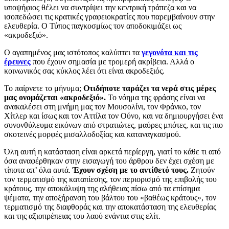
υποψήφιος θέλει να συντρίψει την κεντρική τράπεζα και να
ισοπεδώσει τις κρατικές γραφειοκρατίες που παρεμβαίνουν στην
ελευθερία. Ο Τύπος παγκοσμίως τον αποδοκιμάζει ως
«ακροδεξιό».
Ο αγαπημένος μας ιστότοπος καλύπτει τα
γεγονότα και τις
έρευνες
που έχουν σημασία με τρομερή ακρίβεια. Αλλά ο
κοινωνικός σας κύκλος λέει ότι είναι ακροδεξιός.
Το παίρνετε το μήνυμα;
Οτιδήποτε ταράζει τα νερά στις μέρες
μας ονομάζεται «ακροδεξιό».
Το νόημα της φράσης είναι να
ανακαλέσει στη μνήμη μας τον Μουσολίνι, τον Φράνκο, τον
Χίτλερ και ίσως και τον Αττίλα τον Ούνο, και να δημιουργήσει ένα
συνονθύλευμα εικόνων από στρατιώτες, μαύρες μπότες, και τις πιο
σκοτεινές μορφές μισαλλοδοξίας και καταναγκασμού.
Όλη αυτή η κατάσταση είναι αρκετά περίεργη, γιατί το κάθε τι από
όσα αναφέρθηκαν στην εισαγωγή του άρθρου δεν έχει σχέση με
τίποτα απ’ όλα αυτά.
Έχουν σχέση με το αντίθετό τους.
Ζητούν
τον τερματισμό της καταπίεσης, τον περιορισμό της επιβολής του
κράτους, την αποκάλυψη της αλήθειας πίσω από τα επίσημα
ψέματα, την αποξήρανση του βάλτου του «βαθέως κράτους», τον
τερματισμό της διαφθοράς και την αποκατάσταση της ελευθερίας
και της αξιοπρέπειας του λαού ενάντια στις ελίτ.