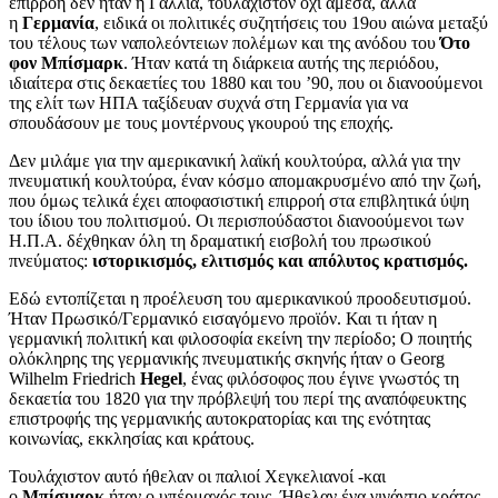
επιρροή δεν ήταν η Γαλλία, τουλάχιστον όχι άμεσα, αλλά
η
Γερμανία
, ειδικά οι πολιτικές συζητήσεις του 19ου αιώνα μεταξύ
του τέλους των ναπολεόντειων πολέμων και της ανόδου του
Ότο
φον Μπίσμαρκ
. Ήταν κατά τη διάρκεια αυτής της περιόδου,
ιδιαίτερα στις δεκαετίες του 1880 και του ’90, που οι διανοούμενοι
της ελίτ των ΗΠΑ ταξίδευαν συχνά στη Γερμανία για να
σπουδάσουν με τους μοντέρνους γκουρού της εποχής.
Δεν μιλάμε για την αμερικανική λαϊκή κουλτούρα, αλλά για την
πνευματική κουλτούρα, έναν κόσμο απομακρυσμένο από την ζωή,
που όμως τελικά έχει αποφασιστική επιρροή στα επιβλητικά ύψη
του ίδιου του πολιτισμού. Οι περισπούδαστοι διανοούμενοι των
Η.Π.Α. δέχθηκαν όλη τη δραματική εισβολή του πρωσικού
πνεύματος:
ιστορικισμός, ελιτισμός και απόλυτος κρατισμός.
Εδώ εντοπίζεται η προέλευση του αμερικανικού προοδευτισμού.
Ήταν Πρωσικό/Γερμανικό εισαγόμενο προϊόν. Και τι ήταν η
γερμανική πολιτική και φιλοσοφία εκείνη την περίοδο; Ο ποιητής
ολόκληρης της γερμανικής πνευματικής σκηνής ήταν ο Georg
Wilhelm Friedrich
Hegel
, ένας φιλόσοφος που έγινε γνωστός τη
δεκαετία του 1820 για την πρόβλεψή του περί της αναπόφευκτης
επιστροφής της γερμανικής αυτοκρατορίας και της ενότητας
κοινωνίας, εκκλησίας και κράτους.
Τουλάχιστον αυτό ήθελαν οι παλιοί Χεγκελιανοί -και
ο
Μπίσμαρκ
ήταν ο υπέρμαχός τους. Ήθελαν ένα γιγάντιο κράτος