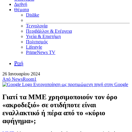
Διεθνή
Θέματα
Dislike
Τεχνολογία
Περιβάλλον & Ενέργεια
Υγεία & Επιστήμη
Πολιτισμός
Lifestyle
PrimeNews TV
Ροή
26 Ιανουαρίου 2024
Από
NewsRoom1
Ενεργοποίηση ως προτιμώμενη πηγή στην Google
Γιατί τα ΜΜΕ χρησιμοποιούν τον όρο
«ακροδεξιό» σε οτιδήποτε είναι
εναλλακτικό ή πέρα από το «κύριο
αφήγημα»;