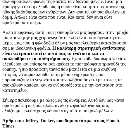
αλλοπρόσαλλες φωνές της κάστας των διανοουμένων. Είναι μια
κραυγή για σκέτη ελευθερία, η οποία είναι κομμάτι της κανονικής
ηθικής διαίσθησης των ανθρώπων. Δεν απαιτεί κάποια ιδεολογική
δομή. Απλώς είναι αυτό που είναι. Και αυτό, δεν είναι ούτε
αριστερά ούτε δεξιά.
Αλλά προφανώς, αυτή μας η επιθυμία να μας αφήσουν στην ησυχία
μας και να μην μας χειραγωγούν οι ελίτ είναι τόσο άγνωστη στις
μέρες μας, που η φιλοδοξία όλων μας για ελευθερία κατατάσσεται
σε μια ιδεολογική φράξια.
Η καλύτερη στρατηγική αντίστασης
είναι να εμπιστευτείτε αυτά σας τα ένστικτα και να
ακολουθήσετε το αισθητήριό σας.
Έχετε κάθε δικαίωμα να είστε
ελεύθεροι και επίσης να σας αρέσει το πιο πρόσφατο τραγούδι της
country, η πιο πρόσφατη ταινία που βασίζεται σε μια αλήθινη
ιστορία, να παρακολουθείτε τα μέσα ενημέρωσης που
παρουσιάζουν τα γεγονότα και την αλήθεια άσχετα με το πως τα
αποκαλούν κάποιοι, και να ενθουσιάζεστε με την αντίσταση στο
κατεστημένο.
Σήμερα παλεύουμε με όλες μας τις δυνάμεις. Αυτό δεν μας κάνει
αριστερούς ή δεξιούς αλλά, αντίθετα, φυσιολογικούς και,
ελπίζουμε, ελεύθερους κάποια στιγμή στο μακρινό μέλλον.
Άρθρο του Jeffrey Tucker, που δημοσιεύτηκε στους Epoch
Times