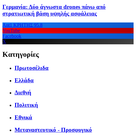
Γερμανία: Δύο άγνωστα drones πάνω από
στρατιωτική βάση υψηλής ασφάλειας
Ant1 ΚΡΗΤΗΣ 95.8
YouTube
Facebook
X
Κατηγορίες
Πρωτοσέλιδα
Ελλάδα
Διεθνή
Πολιτική
Εθνικά
Μεταναστευτικό - Προσφυγικό