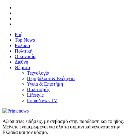
Ροή
Top News
Ελλάδα
Πολιτική
Οικονομία
Διεθνή
Θέματα
Τεχνολογία
Περιβάλλον & Ενέργεια
Υγεία & Επιστήμη
Πολιτισμός
Lifestyle
PrimeNews TV
Αξιόπιστες ειδήσεις, με σεβασμό στην παράδοση και το ήθος.
Μείνετε ενημερωμένοι για όλα τα σημαντικά γεγονότα στην
Ελλάδα και τον κόσμο.