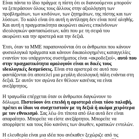
Είναι πάντα το ίδιο πράγμα: η πίστη ότι οι διανοούμενοι μπορούν
να ξεπεράσουν όλους τους άλλους στην αξιολόγηση των
προβλημάτων, των κινδύνων, των ζητημάτων, της πίστης και των
λύσεων. Το καλό είναι ότι αυτή η αντίληψη δεν είναι ποτέ αληθής.
Και αυτή η πραγματικότητα ακυρώνει αιώνες επικίνδυνων
ιδεολογικών φαντασιώσεων, κάτι που με τη σειρά του
ακυρώνει και την αριστερά
και
την δεξιά.
Έτσι, όταν τα ΜΜΕ παραπονιούνται ότι οι άνθρωποι που κάνουν
φυσιολογικά πράγματα και κάνουν δικαιολογημένες καταγγελίες
εναντίον του υπάρχοντος συστήματος είναι «ακροδεξιοί»,
αυτό που
στην πραγματικότητα ομολογούν είναι οι δικές τους
ιδεολογικές δεσμεύσεις.
Είναι στα αριστερά σε αυτό που
φαντάζονται ότι αποτελεί μια μεγάλη ιδεολογική πάλη ενάντια στη
δεξιά. Σε αυτόν τον αγώνα δεν θέλουν κανένας να είναι
ανεξάρτητος.
Η τραγωδία επέρχεται όταν οι άνθρωποι δαγκώνουν το
δόλωμα.
Πιστεύουν ότι επειδή η αριστερά είναι τόσο παλαβή,
πρέπει οι ίδιοι να συσχετιστούν με τη δεξιά
ή ακόμα χειρότερα
με τον εθνικισμό
. Σας λέω ότι τίποτα από όλα αυτά δεν είναι
απαραίτητο. Μπορείτε να είστε ανεξάρτητοι. Μπορείτε να
απορρίψετε και τους δύο κανόνες των άνωθεν, κρατικών εντολών.
Η ελευθερία είναι μια ιδέα που ανέκαθεν ξεχώριζε από τις