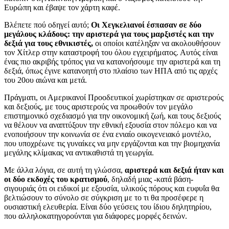
Ευρώπη και έβαψε τον χάρτη καφέ.
Βλέπετε πού οδηγεί αυτό;
Οι Χεγκελιανοί έσπασαν σε δύο
μεγάλους κλάδους: την αριστερά για τους μαρξιστές και την
δεξιά για τους εθνικιστές,
οι οποίοι κατέληξαν να ακολουθήσουν
τον Χίτλερ στην καταστροφή του όλου εγχειρήματος. Αυτός είναι
ένας πιο ακριβής τρόπος για να κατανοήσουμε την αριστερά και τη
δεξιά, όπως έγινε κατανοητή στο πλαίσιο των ΗΠΑ από τις αρχές
του 20ου αιώνα και μετά.
Πράγματι, οι Αμερικανοί Προοδευτικοί χωρίστηκαν σε αριστερούς
και δεξιούς, με τους αριστερούς να προωθούν τον μεγάλο
επιστημονικό σχεδιασμό για την οικονομική ζωή, και τους δεξιούς
να θέλουν να αναπτύξουν την εθνική εξουσία στον πόλεμο και να
ενοποιήσουν την κοινωνία σε ένα ενιαίο οικογενειακό μοντέλο,
που υποχρέωνε τις γυναίκες να μην εργάζονται και την βιομηχανία
μεγάλης κλίμακας να αντικαθιστά τη γεωργία.
Με άλλα λόγια, σε αυτή τη γλώσσα,
αριστερά και δεξιά ήταν και
οι δύο εκδοχές του κρατισμού
, δηλαδή μιας -κατά βάση-
σιγουριάς ότι οι ειδικοί με εξουσία, υλικούς πόρους και ευφυΐα θα
βελτιώσουν το σύνολο σε σύγκριση με το τι θα προσέφερε η
ουσιαστική ελευθερία. Είναι δύο γεύσεις του ίδιου δηλητηρίου,
που αλληλοκατηγορούνται για διάφορες μορφές δεινών.