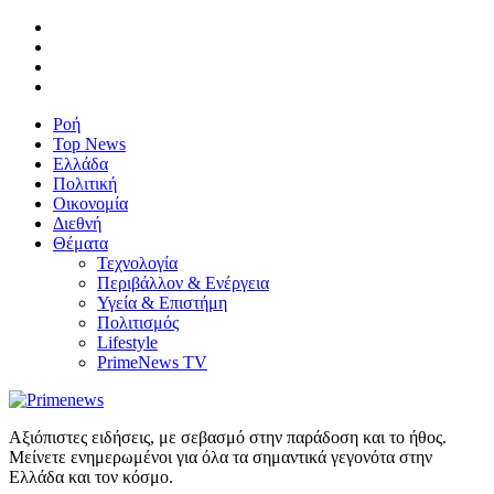
Ροή
Top News
Ελλάδα
Πολιτική
Οικονομία
Διεθνή
Θέματα
Τεχνολογία
Περιβάλλον & Ενέργεια
Υγεία & Επιστήμη
Πολιτισμός
Lifestyle
PrimeNews TV
Αξιόπιστες ειδήσεις, με σεβασμό στην παράδοση και το ήθος.
Μείνετε ενημερωμένοι για όλα τα σημαντικά γεγονότα στην
Ελλάδα και τον κόσμο.