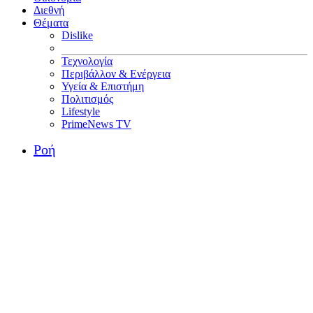
Διεθνή
Θέματα
Dislike
Τεχνολογία
Περιβάλλον & Ενέργεια
Υγεία & Επιστήμη
Πολιτισμός
Lifestyle
PrimeNews TV
Ροή