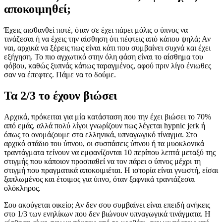
αποκοιμηθεί;
Έχεις αισθανθεί ποτέ, όταν σε έχει πάρει μόλις ο ύπνος να
τινάζεσαι ή να έχεις την αίσθηση ότι πέφτεις από κάπου ψηλά; Αν
ναι, αρχικά να ξέρεις πως είναι κάτι που συμβαίνει συχνά και έχει
εξήγηση. Το πιο αγχωτικό στην όλη φάση είναι το αίσθημα του
φόβου, καθώς ξυπνάς κάπως ταραγμένος, αφού πριν λίγο ένιωθες
σαν να έπεφτες. Πάμε να το δούμε.
Τα 2/3 το έχουν βιώσει
Αρχικά, πρόκειται για μία κατάσταση που την έχει βιώσει το 70%
από εμάς, αλλά πολύ λίγοι γνωρίζουν πως λέγεται hypnic jerk ή
όπως το ονομάζουμε στα ελληνικά, υπναγωγικό τίναγμα. Στο
αρχικό στάδιο του ύπνου, οι συσπάσεις ύπνου ή τα μυοκλονικά
τραντάγματα τείνουν να εμφανίζονται 10 περίπου λεπτά μεταξύ της
στιγμής που κάποιον προσπαθεί να τον πάρει ο ύπνος μέχρι τη
στιγμή που πραγματικά αποκοιμιέται. Η ιστορία είναι γνωστή, είσαι
ξαπλωμένος και έτοιμος για ύπνο, όταν ξαφνικά τραντάζεσαι
ολόκληρος.
Σου ακούγεται οικείο; Αν δεν σου συμβαίνει είναι επειδή ανήκεις
στο 1/3 των ενηλίκων που δεν βιώνουν υπναγωγικά τινάγματα. Η