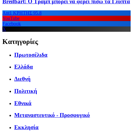
Breitbart: Ο Τραμπ μπορεί να φέρει πίσω τα Γλυπτά
Ant1 ΚΡΗΤΗΣ 95.8
YouTube
Facebook
X
Κατηγορίες
Πρωτοσέλιδα
Ελλάδα
Διεθνή
Πολιτική
Εθνικά
Μεταναστευτικό - Προσφυγικό
Εκκλησία