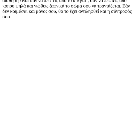
αίσθηση είναι σαν να πέφτεις από το κρεβάτι, σαν να πέφτεις από
κάπου ψηλά και νιώθεις ξαφνικά το σώμα σου να τραντάζεται. Εάν
δεν κοιμάσαι και μόνος σου, θα το έχει αντιληφθεί και η σύντροφός
σου.