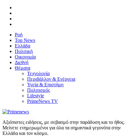
Ροή
Top News
Ελλάδα
Πολιτική
Οικονομία
Διεθνή
Θέματα
Τεχνολογία
Περιβάλλον & Ενέργεια
Υγεία & Επιστήμη
Πολιτισμός
Lifestyle
PrimeNews TV
Αξιόπιστες ειδήσεις, με σεβασμό στην παράδοση και το ήθος.
Μείνετε ενημερωμένοι για όλα τα σημαντικά γεγονότα στην
Ελλάδα και τον κόσμο.