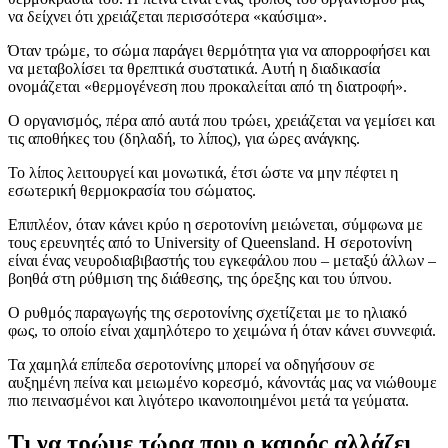
να δείχνει ότι χρειάζεται περισσότερα «καύσιμα».
Όταν τρώμε, το σώμα παράγει θερμότητα για να απορροφήσει και
να μεταβολίσει τα θρεπτικά συστατικά. Αυτή η διαδικασία
ονομάζεται «θερμογένεση που προκαλείται από τη διατροφή».
Ο οργανισμός, πέρα από αυτά που τρώει, χρειάζεται να γεμίσει και
τις αποθήκες του (δηλαδή, το λίπος), για ώρες ανάγκης.
Το λίπος λειτουργεί και μονωτικά, έτσι ώστε να μην πέφτει η
εσωτερική θερμοκρασία του σώματος.
Επιπλέον, όταν κάνει κρύο η σεροτονίνη μειώνεται, σύμφωνα με
τους ερευνητές από το University of Queensland. Η σεροτονίνη
είναι ένας νευροδιαβιβαστής του εγκεφάλου που – μεταξύ άλλων –
βοηθά στη ρύθμιση της διάθεσης, της όρεξης και του ύπνου.
Ο ρυθμός παραγωγής της σεροτονίνης σχετίζεται με το ηλιακό
φως, το οποίο είναι χαμηλότερο το χειμώνα ή όταν κάνει συννεφιά.
Τα χαμηλά επίπεδα σεροτονίνης μπορεί να οδηγήσουν σε
αυξημένη πείνα και μειωμένο κορεσμό, κάνοντάς μας να νιώθουμε
πιο πεινασμένοι και λιγότερο ικανοποιημένοι μετά τα γεύματα.
Τι να τρώμε τώρα που ο καιρός αλλάζει