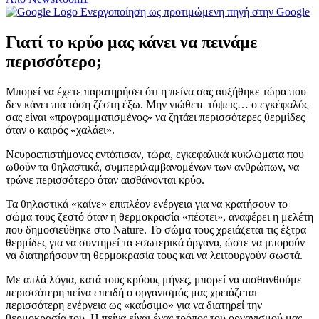
Ενεργοποίηση ως προτιμώμενη πηγή στην Google
Γιατί το κρύο μας κάνει να πεινάμε
περισσότερο;
Μπορεί να έχετε παρατηρήσει ότι η πείνα σας αυξήθηκε τώρα που
δεν κάνει πια τόση ζέστη έξω. Μην νιώθετε τύψεις… ο εγκέφαλός
σας είναι «προγραμματισμένος» να ζητάει περισσότερες θερμίδες
όταν ο καιρός «χαλάει».
Νευροεπιστήμονες εντόπισαν, τώρα, εγκεφαλικά κυκλώματα που
ωθούν τα θηλαστικά, συμπεριλαμβανομένων των ανθρώπων, να
τρώνε περισσότερο όταν αισθάνονται κρύο.
Τα θηλαστικά «καίνε» επιπλέον ενέργεια για να κρατήσουν το
σώμα τους ζεστό όταν η θερμοκρασία «πέφτει», αναφέρει η μελέτη
που δημοσιεύθηκε στο Nature. Το σώμα τους χρειάζεται τις έξτρα
θερμίδες για να συντηρεί τα εσωτερικά όργανα, ώστε να μπορούν
να διατηρήσουν τη θερμοκρασία τους και να λειτουργούν σωστά.
Με απλά λόγια, κατά τους κρύους μήνες, μπορεί να αισθανθούμε
περισσότερη πείνα επειδή ο οργανισμός μας χρειάζεται
περισσότερη ενέργεια ως «καύσιμο» για να διατηρεί την
θερμοκρασία του. Η πείνα είναι ένας τρόπος του οργανισμού μας