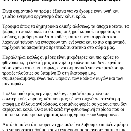
Είναι σημαντικό να τρώμε έξυπνα για να έχουμε έναν υγιή και
γεμάτο ενέργεια οργανισμό όταν κάνει κρύο.
Τρόφιμα όπως τα δημητριακά ολικής αλέσεως, τα άπαχα κρέατα, τα
ψάρια, τα πουλερικά, τα όσπρια, οι ξηροί καρποί, τα φρούτα, οι
σούπες, η μαύρη σοκολάτα καθώς και τα φρέσκα φρούτα και
λαχανικά τείνουν να ενισχύουν την ενέργεια και το πιο σημαντικό,
παρέχουν τα απαραίτητα θρεπτικά συστατικά στο σώμα μας.
Παράλληλα, καθώς οι μέρες είναι μικρότερες και πιο κρύες το
φθινόπωρο, η έκθεσή μας στον ήλιο μειώνεται και δεν περνάμε
τόσο χρόνο στο φυσικό φως, είναι σημαντικό να ενσωματώσουμε
τροφές πλούσιες σε βιταμίνη D στη διατροφή μας,
συμπεριλαμβανομένων των ψαριών, των κρόκων αυγών και των
μανιταριών.
Πολλοί από εμάς περνάμε, πλέον, περισσότερο χρόνο σε
εσωτερικούς χώρους, κάτι που μας φέρνει συχνά σε στενότερη
επαφή με άλλους ανθρώπους, ορισμένες φορές σε χώρους που δεν
αερίζονται καλά. Όλα αυτά κατά την φθινοπωρινή περίοδο που οι
ιοί του κοινού κρυολογήματος και της γρίπης «κυκλοφορούν».
Αυτό σημαίνει ότι μπορεί να χρειαστεί να λάβουμε επιπλέον μέτρα
για να προστατευθούμε και να ενισχύσουμε το ανοσοποιητικό μας.