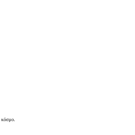
ν κόσμο.