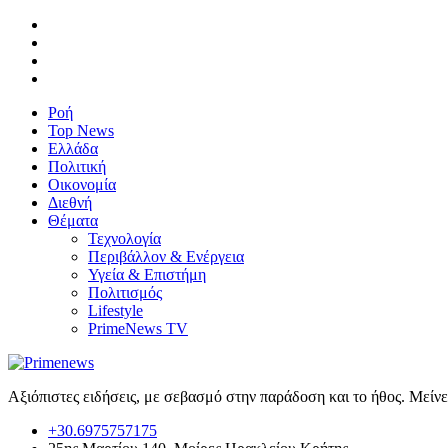
Ροή
Top News
Ελλάδα
Πολιτική
Οικονομία
Διεθνή
Θέματα
Τεχνολογία
Περιβάλλον & Ενέργεια
Υγεία & Επιστήμη
Πολιτισμός
Lifestyle
PrimeNews TV
Αξιόπιστες ειδήσεις, με σεβασμό στην παράδοση και το ήθος. Μείν
+30.6975757175