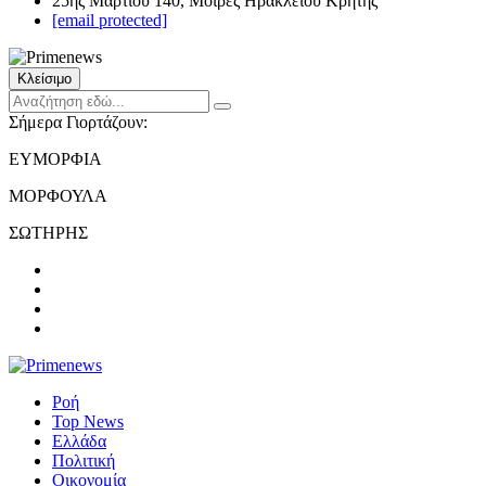
25ης Μαρτίου 140, Μοίρες Ηρακλείου Κρήτης
[email protected]
Κλείσιμο
Σήμερα Γιορτάζουν:
ΕΥΜΟΡΦΙΑ
ΜΟΡΦΟΥΛΑ
ΣΩΤΗΡΗΣ
Ροή
Top News
Ελλάδα
Πολιτική
Οικονομία