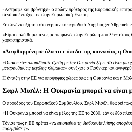
«Άστραψε και βρόντηξε» ο πρώην πρόεδρος της Ευρωπαϊκής Επιτροπ
σενάρια ένταξής της στην Ευρωπαϊκή Ένωση.
Σε συνέντευξή του στο γερμανικό περιοδικό Augsburger Allgemein
«Είμαι πολύ θυμωμένος με τις φωνές στην Ευρώπη που λένε στους Ο
χαρακτηριστικά.
«Διεφθαρμένη σε όλα τα επίπεδα της κοινωνίας η Ου
«Όποιος είχε οποιαδήποτε σχέση με την Ουκρανία ξέρει ότι είναι μια 
μεταρρυθμίσεις μεγάλης κλίμακας»
συνέχισε ο Γιούνκερ και αναφέρθ
Η ένταξη στην ΕΕ για υποψήφιες χώρες όπως η Ουκρανία και η Μολδ
Σαρλ Μισέλ: Η Ουκρανία μπορεί να είναι 
Ο πρόεδρος του Ευρωπαϊκού Συμβουλίου, Σαρλ Μισέλ, θεωρεί πως
«Η Ουκρανία μπορεί να είναι μέλος της ΕΕ το 2030, εάν οι δύο πλ
Τόνισε πως η ΕΕ πρέπει
«να επισπεύσει τη διαδικασία λήψης αποφά
παρεμβάσεις».