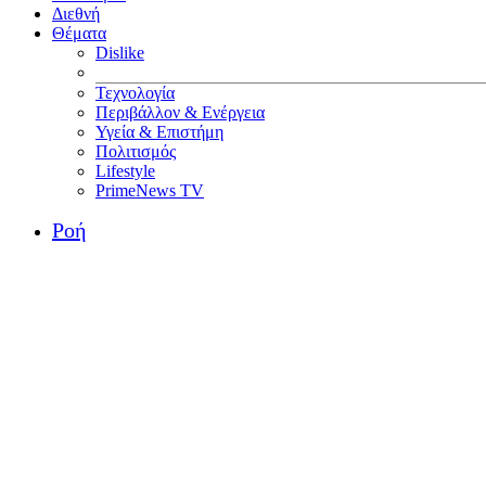
Διεθνή
Θέματα
Dislike
Τεχνολογία
Περιβάλλον & Ενέργεια
Υγεία & Επιστήμη
Πολιτισμός
Lifestyle
PrimeNews TV
Ροή