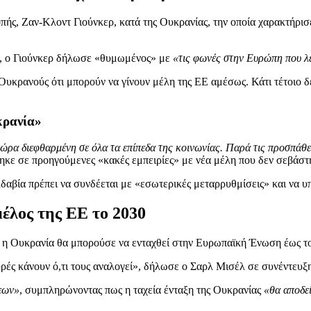
ής, Ζαν-Κλοντ Γιούνκερ, κατά της Ουκρανίας, την οποία χαρακτήρισ
e, ο Γιούνκερ δήλωσε «θυμωμένος» με
«τις φωνές στην Ευρώπη που λέ
υκρανούς ότι μπορούν να γίνουν μέλη της ΕΕ αμέσως. Κάτι τέτοιο δεν
κρανία»
χώρα διεφθαρμένη σε όλα τα επίπεδα της κοινωνίας. Παρά τις προσπάθειέ
ηκε σε προηγούμενες «κακές εμπειρίες» με νέα μέλη που δεν σεβάστη
αβία πρέπει να συνδέεται με «εσωτερικές μεταρρυθμίσεις» και να υπ
μέλος της ΕΕ το 2030
 η Ουκρανία θα μπορούσε να ενταχθεί στην Ευρωπαϊκή Ένωση έως το
ευρές κάνουν ό,τι τους αναλογεί», δήλωσε ο Σαρλ Μισέλ σε συνέντευ
σεων»
, συμπληρώνοντας πως η ταχεία ένταξη της Ουκρανίας
«θα αποδεί