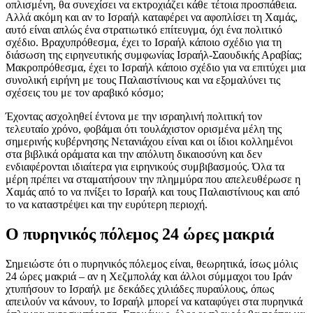
οπλισμένη, θα συνεχίσει να εκτροχιάζει κάθε τέτοια προσπάθεια.
Αλλά ακόμη και αν το Ισραήλ καταφέρει να αφοπλίσει τη Χαμάς,
αυτό είναι απλώς ένα στρατιωτικό επίτευγμα, όχι ένα πολιτικό
σχέδιο. Βραχυπρόθεσμα, έχει το Ισραήλ κάποιο σχέδιο για τη
διάσωση της ειρηνευτικής συμφωνίας Ισραήλ-Σαουδικής Αραβίας;
Μακροπρόθεσμα, έχει το Ισραήλ κάποιο σχέδιο για να επιτύχει μια
συνολική ειρήνη με τους Παλαιστίνιους και να εξομαλύνει τις
σχέσεις του με τον αραβικό κόσμο;
Έχοντας ασχοληθεί έντονα με την ισραηλινή πολιτική τον
τελευταίο χρόνο, φοβάμαι ότι τουλάχιστον ορισμένα μέλη της
σημερινής κυβέρνησης Νετανιάχου είναι και οι ίδιοι κολλημένοι
στα βιβλικά οράματα και την απόλυτη δικαιοσύνη και δεν
ενδιαφέρονται ιδιαίτερα για ειρηνικούς συμβιβασμούς. Όλα τα
μέρη πρέπει να σταματήσουν την πλημμύρα που απελευθέρωσε η
Χαμάς από το να πνίξει το Ισραήλ και τους Παλαιστίνιους και από
το να καταστρέψει και την ευρύτερη περιοχή.
Ο πυρηνικός πόλεμος 24 ώρες μακριά
Σημειώστε ότι ο πυρηνικός πόλεμος είναι, θεωρητικά, ίσως μόλις
24 ώρες μακριά – αν η Χεζμπολάχ και άλλοι σύμμαχοι του Ιράν
χτυπήσουν το Ισραήλ με δεκάδες χιλιάδες πυραύλους, όπως
απειλούν να κάνουν, το Ισραήλ μπορεί να καταφύγει στα πυρηνικά