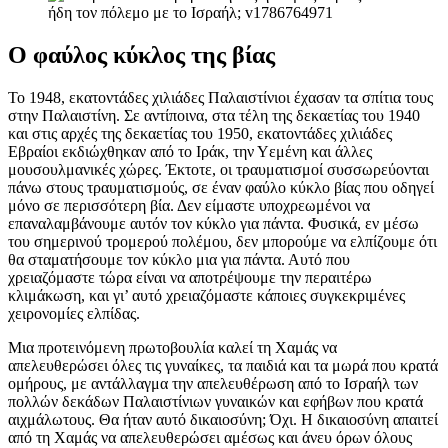
Ο φαύλος κύκλος της βίας
Το 1948, εκατοντάδες χιλιάδες Παλαιστίνιοι έχασαν τα σπίτια τους
στην Παλαιστίνη. Σε αντίποινα, στα τέλη της δεκαετίας του 1940
και στις αρχές της δεκαετίας του 1950, εκατοντάδες χιλιάδες
Εβραίοι εκδιώχθηκαν από το Ιράκ, την Υεμένη και άλλες
μουσουλμανικές χώρες. Έκτοτε, οι τραυματισμοί συσσωρεύονται
πάνω στους τραυματισμούς, σε έναν φαύλο κύκλο βίας που οδηγεί
μόνο σε περισσότερη βία. Δεν είμαστε υποχρεωμένοι να
επαναλαμβάνουμε αυτόν τον κύκλο για πάντα. Φυσικά, εν μέσω
του σημερινού τρομερού πολέμου, δεν μπορούμε να ελπίζουμε ότι
θα σταματήσουμε τον κύκλο μια για πάντα. Αυτό που
χρειαζόμαστε τώρα είναι να αποτρέψουμε την περαιτέρω
κλιμάκωση, και γι’ αυτό χρειαζόμαστε κάποιες συγκεκριμένες
χειρονομίες ελπίδας.
Μια προτεινόμενη πρωτοβουλία καλεί τη Χαμάς να
απελευθερώσει όλες τις γυναίκες, τα παιδιά και τα μωρά που κρατά
ομήρους, με αντάλλαγμα την απελευθέρωση από το Ισραήλ των
πολλών δεκάδων Παλαιστίνιων γυναικών και εφήβων που κρατά
αιχμάλωτους. Θα ήταν αυτό δικαιοσύνη; Όχι. Η δικαιοσύνη απαιτεί
από τη Χαμάς να απελευθερώσει αμέσως και άνευ όρων όλους