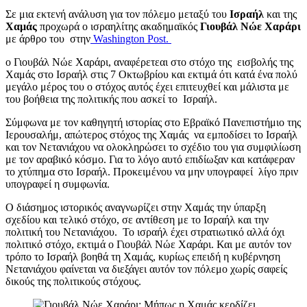
Σε μια εκτενή ανάλυση για τον πόλεμο μεταξύ του
Ισραήλ
και της
Χαμάς
προχωρά ο ισραηλίτης ακαδημαϊκός
Γιουβάλ Νώε Χαράρι
με άρθρο του στην
Washington Post.
ο Γιουβάλ Νώε Χαράρι, αναφέρετεαι στο στόχο της εισβολής της
Χαμάς στο Ισραήλ στις 7 Οκτωβρίου και εκτιμά ότι κατά ένα πολύ
μεγάλο μέρος του ο στόχος αυτός έχει επιτευχθεί και μάλιστα με
του βοήθεια της πολιτικής που ασκεί το Ισραήλ.
Σύμφωνα με τον καθηγητή ιστορίας στο Εβραϊκό Πανεπιστήμιο της
Ιερουσαλήμ, απώτερος στόχος της Χαμάς να εμποδίσει το Ισραήλ
και τον Νετανιάχου να ολοκληρώσει το σχέδιο του για συμφιλίωση
με τον αραβικό κόσμο. Για το λόγο αυτό επιδίωξαν και κατάφεραν
το χτύπημα στο Ισραήλ. Προκειμένου να μην υπογραφεί λίγο πριν
υπογραφεί η συμφωνία.
Ο διάσημος ιστορικός αναγνωρίζει στην Χαμάς την ύπαρξη
σχεδίου και τελικό στόχο, σε αντίθεση με το Ισραήλ και την
πολιτική του Νετανιάχου. Το ισραήλ έχει στρατιωτικό αλλά όχι
πολιτικό στόχο, εκτιμά ο Γιουβάλ Νώε Χαράρι. Και με αυτόν τον
τρόπο το Ισραήλ βοηθά τη Χαμάς, κυρίως επειδή η κυβέρνηση
Νετανιάχου φαίνεται να διεξάγει αυτόν τον πόλεμο χωρίς σαφείς
δικούς της πολιτικούς στόχους.