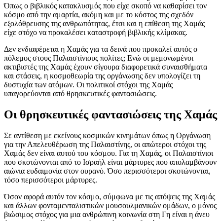
Όπως ο βιβλικός κατακλυσμός που είχε σκοπό να καθαρίσει τον
κόσμο από την αμαρτία, ακόμη και με το κόστος της σχεδόν
εξολόθρευσης της ανθρωπότητας, έτσι και η επίθεση της Χαμάς
είχε στόχο να προκαλέσει καταστροφή βιβλικής κλίμακας.
Δεν ενδιαφέρεται η Χαμάς για τα δεινά που προκαλεί αυτός ο
πόλεμος στους Παλαιστίνιους πολίτες; Ενώ οι μεμονωμένοι
ακτιβιστές της Χαμάς έχουν σίγουρα διαφορετικά συναισθήματα
και στάσεις, η κοσμοθεωρία της οργάνωσης δεν υπολογίζει τη
δυστυχία των ατόμων. Οι πολιτικοί στόχοι της Χαμάς
υπαγορεύονται από θρησκευτικές φαντασιώσεις.
Οι θρησκευτικές φαντασιώσεις της Χαμάς
Σε αντίθεση με εκείνους κοσμικών κινημάτων όπως η Οργάνωση
για την Απελευθέρωση της Παλαιστίνης, οι απώτεροι στόχοι της
Χαμάς δεν είναι αυτού του κόσμου. Για τη Χαμάς, οι Παλαιστίνιοι
που σκοτώνονται από το Ισραήλ είναι μάρτυρες που απολαμβάνουν
αιώνια ευδαιμονία στον ουρανό. Όσο περισσότεροι σκοτώνονται,
τόσο περισσότεροι μάρτυρες.
Όσον αφορά αυτόν τον κόσμο, σύμφωνα με τις απόψεις της Χαμάς
και άλλων φονταμενταλιστικών μουσουλμανικών ομάδων, ο μόνος
βιώσιμος στόχος για μια ανθρώπινη κοινωνία στη Γη είναι η άνευ