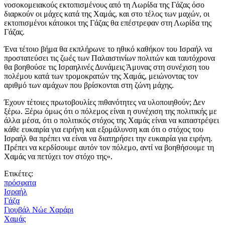
νοσοκομειακούς εκτοπισμένους από τη Λωρίδα της Γάζας όσο
διαρκούν οι μάχες κατά της Χαμάς, και στο τέλος των μαχών, οι
εκτοπισμένοι κάτοικοι της Γάζας θα επέστρεφαν στη Λωρίδα της
Γάζας.
Ένα τέτοιο βήμα θα εκπλήρωνε το ηθικό καθήκον του Ισραήλ να
προστατεύσει τις ζωές των Παλαιστινίων πολιτών και ταυτόχρονα
θα βοηθούσε τις Ισραηλινές Δυνάμεις Άμυνας στη συνέχιση του
πολέμου κατά των τρομοκρατών της Χαμάς, μειώνοντας τον
αριθμό των αμάχων που βρίσκονται στη ζώνη μάχης.
Έχουν τέτοιες πρωτοβουλίες πιθανότητες να υλοποιηθούν; Δεν
ξέρω. Ξέρω όμως ότι ο πόλεμος είναι η συνέχιση της πολιτικής με
άλλα μέσα, ότι ο πολιτικός στόχος της Χαμάς είναι να καταστρέψει
κάθε ευκαιρία για ειρήνη και εξομάλυνση και ότι ο στόχος του
Ισραήλ θα πρέπει να είναι να διατηρήσει την ευκαιρία για ειρήνη.
Πρέπει να κερδίσουμε αυτόν τον πόλεμο, αντί να βοηθήσουμε τη
Χαμάς να πετύχει τον στόχο της».
Ετικέτες:
πρόσφατα
Ισραήλ
Γάζα
Γιουβάλ Νώε Χαράρι
Χαμάς