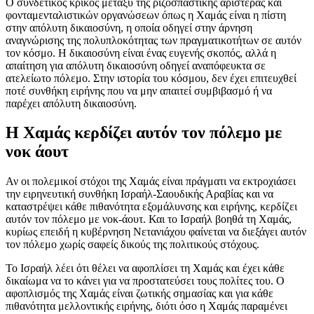
Ο συνδετικός κρίκος μεταξύ της ριζοσπαστικής αριστεράς και
φονταμενταλιστικών οργανώσεων όπως η Χαμάς είναι η πίστη
στην απόλυτη δικαιοσύνη, η οποία οδηγεί στην άρνηση
αναγνώρισης της πολυπλοκότητας των πραγματικοτήτων σε αυτόν
τον κόσμο. Η δικαιοσύνη είναι ένας ευγενής σκοπός, αλλά η
απαίτηση για απόλυτη δικαιοσύνη οδηγεί αναπόφευκτα σε
ατελείωτο πόλεμο. Στην ιστορία του κόσμου, δεν έχει επιτευχθεί
ποτέ συνθήκη ειρήνης που να μην απαιτεί συμβιβασμό ή να
παρέχει απόλυτη δικαιοσύνη.
Η Χαμάς κερδίζει αυτόν τον πόλεμο με
νοκ άουτ
Αν οι πολεμικοί στόχοι της Χαμάς είναι πράγματι να εκτροχιάσει
την ειρηνευτική συνθήκη Ισραήλ-Σαουδικής Αραβίας και να
καταστρέψει κάθε πιθανότητα εξομάλυνσης και ειρήνης, κερδίζει
αυτόν τον πόλεμο με νοκ-άουτ. Και το Ισραήλ βοηθά τη Χαμάς,
κυρίως επειδή η κυβέρνηση Νετανιάχου φαίνεται να διεξάγει αυτόν
τον πόλεμο χωρίς σαφείς δικούς της πολιτικούς στόχους.
Το Ισραήλ λέει ότι θέλει να αφοπλίσει τη Χαμάς και έχει κάθε
δικαίωμα να το κάνει για να προστατεύσει τους πολίτες του. Ο
αφοπλισμός της Χαμάς είναι ζωτικής σημασίας και για κάθε
πιθανότητα μελλοντικής ειρήνης, διότι όσο η Χαμάς παραμένει