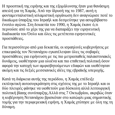
Η προοπτική της ειρήνης και της εξομάλυνσης ήταν μια θανάσιμη
απειλή για τη Χαμάς. Από την ίδρυσή της το 1987, αυτή η
φονταμενταλιστική ισλαμιστική οργάνωση δεν αναγνώρισε ποτέ το
δικαίωμα ύπαρξης του Ισραήλ και δεσμεύτηκε για ασυμβίβαστο
ένοπλο αγώνα. Στη δεκαετία του 1990, η Χαμάς έκανε ό,τι
περνούσε από το χέρι της για να διαταράξει την ειρηνευτική
διαδικασία του Όσλο και όλες τις μετέπειτα ειρηνευτικές
προσπάθειες.
Για περισσότερο από μια δεκαετία, οι ισραηλινές κυβερνήσεις με
επικεφαλής τον Νετανιάχου εγκατέλειψαν όλες τις σοβαρές
προσπάθειες για ειρήνευση με τις πιο μετριοπαθείς παλαιστινιακές
δυνάμεις, υιοθέτησαν μια ολοένα και πιο επιθετική πολιτική όσον
αφορά την κατοχή των αμφισβητούμενων εδαφών και υιοθέτησαν
ακόμη και τις δεξιές μεσσιανικές ιδέες της εβραϊκής υπεροχής.
Κατά τη διάρκεια αυτής της περιόδου, η Χαμάς επέδειξε
εκπληκτική αυτοσυγκράτηση στις σχέσεις της με το Ισραήλ και οι
δύο πλευρές φάνηκε να υιοθετούν μια δύσκολη αλλά λειτουργική
πολιτική βίαιης συνύπαρξης.Αλλά στις 7 Οκτωβρίου, ακριβώς όταν
η κυβέρνηση Νετανιάχου βρισκόταν στο κατώφλι μιας σημαντικής
τομής για την περιφερειακή ειρήνη, η Χαμάς χτύπησε με όλη της τη
δύναμη.