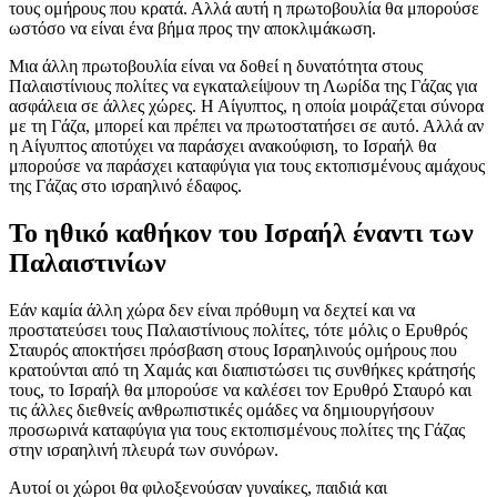
τους ομήρους που κρατά. Αλλά αυτή η πρωτοβουλία θα μπορούσε
ωστόσο να είναι ένα βήμα προς την αποκλιμάκωση.
Μια άλλη πρωτοβουλία είναι να δοθεί η δυνατότητα στους
Παλαιστίνιους πολίτες να εγκαταλείψουν τη Λωρίδα της Γάζας για
ασφάλεια σε άλλες χώρες. Η Αίγυπτος, η οποία μοιράζεται σύνορα
με τη Γάζα, μπορεί και πρέπει να πρωτοστατήσει σε αυτό. Αλλά αν
η Αίγυπτος αποτύχει να παράσχει ανακούφιση, το Ισραήλ θα
μπορούσε να παράσχει καταφύγια για τους εκτοπισμένους αμάχους
της Γάζας στο ισραηλινό έδαφος.
Το ηθικό καθήκον του Ισραήλ έναντι των
Παλαιστινίων
Εάν καμία άλλη χώρα δεν είναι πρόθυμη να δεχτεί και να
προστατεύσει τους Παλαιστίνιους πολίτες, τότε μόλις ο Ερυθρός
Σταυρός αποκτήσει πρόσβαση στους Ισραηλινούς ομήρους που
κρατούνται από τη Χαμάς και διαπιστώσει τις συνθήκες κράτησής
τους, το Ισραήλ θα μπορούσε να καλέσει τον Ερυθρό Σταυρό και
τις άλλες διεθνείς ανθρωπιστικές ομάδες να δημιουργήσουν
προσωρινά καταφύγια για τους εκτοπισμένους πολίτες της Γάζας
στην ισραηλινή πλευρά των συνόρων.
Αυτοί οι χώροι θα φιλοξενούσαν γυναίκες, παιδιά και