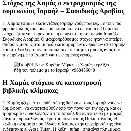
Στόχος της Χαμάς ο εκτροχιασμός της
συμφωνίας Ισραήλ – Σαουδικής Αραβίας
Η Χαμάς έσφαξε εκατοντάδες Ισραηλινούς πολίτες, με τους πιο
φρικιαστικούς τρόπους που μπορούσε να επινοήσει. Ο άμεσος
στόχος ήταν να εκτροχιαστεί η ειρηνευτική συμφωνία Ισραήλ-
Σαουδικής Αραβίας. Ο μακροπρόθεσμος στόχος ήταν να σπείρει
σπόρους μίσους στα μυαλά εκατομμυρίων ανθρώπων στο Ισραήλ
και σε ολόκληρο τον μουσουλμανικό κόσμο, εμποδίζοντας έτσι
την ειρήνη με το Ισραήλ για τις επόμενες γενιές.
Η Χαμάς στόχευε σε καταστροφή
βιβλικής κλίμακας
Η Χαμάς ήξερε ότι η επίθεσή της θα έκανε τους Ισραηλινούς να
θυμώσουν, να αναστατωθούν από τον πόνο και την οργή, και οι
τρομοκράτες υπολόγιζαν ότι το Ισραήλ θα αντεπιτεθεί με μαζική
δύναμη, προκαλώντας τεράστιο πόνο στους Παλαιστίνιους. Η
κωδική ονομασία που έδωσε η Χαμάς στην επιχείρησή της είναι
ενδεικτική: al-Aqsa Tufan. Η λέξη «tufan» σημαίνει πλημμύρα.