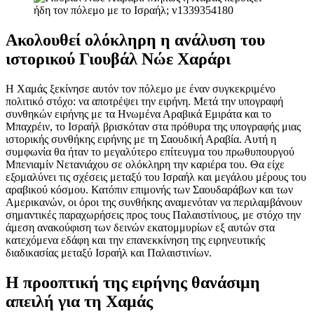
Ακολουθεί ολόκληρη η ανάλυση του
ιστορικού Γιουβάλ Νώε Χαράρι
Η Χαμάς ξεκίνησε αυτόν τον πόλεμο με έναν συγκεκριμένο
πολιτικό στόχο: να αποτρέψει την ειρήνη. Μετά την υπογραφή
συνθηκών ειρήνης με τα Ηνωμένα Αραβικά Εμιράτα και το
Μπαχρέιν, το Ισραήλ βρισκόταν στα πρόθυρα της υπογραφής μιας
ιστορικής συνθήκης ειρήνης με τη Σαουδική Αραβία. Αυτή η
συμφωνία θα ήταν το μεγαλύτερο επίτευγμα του πρωθυπουργού
Μπενιαμίν Νετανιάχου σε ολόκληρη την καριέρα του. Θα είχε
εξομαλύνει τις σχέσεις μεταξύ του Ισραήλ και μεγάλου μέρους του
αραβικού κόσμου. Κατόπιν επιμονής των Σαουδαράβων και των
Αμερικανών, οι όροι της συνθήκης αναμενόταν να περιλαμβάνουν
σημαντικές παραχωρήσεις προς τους Παλαιστίνιους, με στόχο την
άμεση ανακούφιση των δεινών εκατομμυρίων εξ αυτών στα
κατεχόμενα εδάφη και την επανεκκίνηση της ειρηνευτικής
διαδικασίας μεταξύ Ισραήλ και Παλαιστινίων.
Η προοπτική της ειρήνης θανάσιμη
απειλή για τη Χαμάς