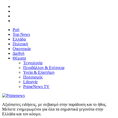
Ροή
Top News
Ελλάδα
Πολιτική
Οικονομία
Διεθνή
Θέματα
Τεχνολογία
Περιβάλλον & Ενέργεια
Υγεία & Επιστήμη
Πολιτισμός
Lifestyle
PrimeNews TV
Αξιόπιστες ειδήσεις, με σεβασμό στην παράδοση και το ήθος.
Μείνετε ενημερωμένοι για όλα τα σημαντικά γεγονότα στην
Ελλάδα και τον κόσμο.