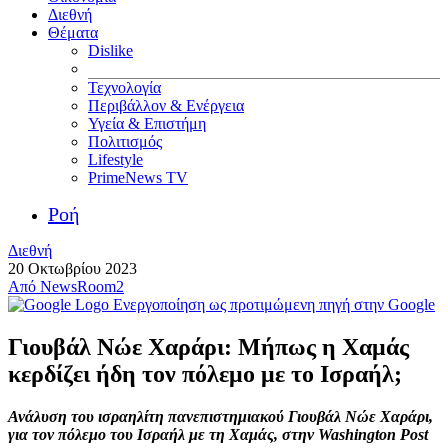
Διεθνή
Θέματα
Dislike
Τεχνολογία
Περιβάλλον & Ενέργεια
Υγεία & Επιστήμη
Πολιτισμός
Lifestyle
PrimeNews TV
Ροή
Διεθνή
20 Οκτωβρίου 2023
Από
NewsRoom2
Ενεργοποίηση ως προτιμώμενη πηγή στην Google
Γιουβάλ Νώε Χαράρι: Μήπως η Χαμάς
κερδίζει ήδη τον πόλεμο με το Ισραήλ;
Ανάλυση του ισραηλίτη πανεπιστημιακού Γιουβάλ Νώε Χαράρι,
για τον πόλεμο του Ισραήλ με τη Χαμάς, στην Washington Post