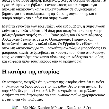
όπλα για αυτοσυντήρηση. Επομένως, όλες οι πλευρές θα πρέπει να
εγκαταλείψουν τις βιβλικές φαντασιώσεις και τα αιτήματα για
απόλυτη δικαιοσύνη και να επικεντρωθούν σε συγκεκριμένα
βήματα για την αποκλιμάκωση της άμεσης σύγκρουσης και τη
σπορά σπόρων για ειρήνη και συμφιλίωση.
Μετά τα γεγονότα των τελευταίων δύο εβδομάδων, η συμφιλίωση
φαίνεται εντελώς αδύνατη. Η δική μου οικογένεια και οι φίλοι μου
μόλις πέρασαν σκηνές που θυμίζουν φρίκη του Ολοκαυτώματος.
Αλλά οκτώ δεκαετίες μετά το Ολοκαύτωμα, Γερμανοί και
Ισραηλινοί είναι πλέον καλοί φίλοι. Οι Εβραίοι δεν είδαν ποτέ
απόλυτη δικαιοσύνη για το Ολοκαύτωμα – πώς θα μπορούσαν; Θα
μπορούσε κανείς να ξαναβάλει τις κραυγές του πόνου στο λαρύγγι
τους, να επιστρέψει τον καπνό πίσω στις καμινάδες του Άουσβιτς
και να φέρει πίσω τους νεκρούς από τα κρεματόρια;
Η κατάρα της ιστορίας
Ως ιστορικός, γνωρίζω ότι η κατάρα της ιστορίας είναι ότι εμπνέει
τη λαχτάρα να διορθώσουμε το παρελθόν. Αυτό είναι μάταιο. Το
παρελθόν δεν μπορεί να σωθεί. Επικεντρωθείτε στο μέλλον.
Αφήστε τα παλιά τραύματα να επουλωθούν αντί να χρησιμεύσουν
ως αιτία για νέα τραύματα.