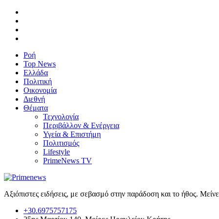
Ροή
Top News
Ελλάδα
Πολιτική
Οικονομία
Διεθνή
Θέματα
Τεχνολογία
Περιβάλλον & Ενέργεια
Υγεία & Επιστήμη
Πολιτισμός
Lifestyle
PrimeNews TV
Αξιόπιστες ειδήσεις, με σεβασμό στην παράδοση και το ήθος. Μείν
+30.6975757175