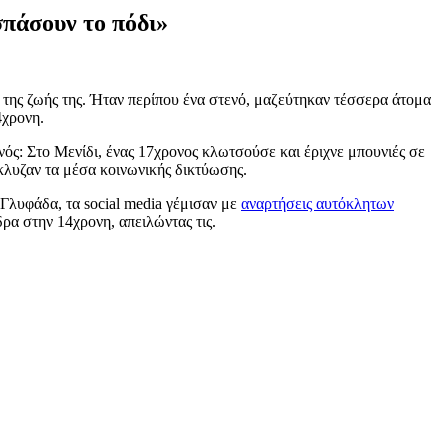
πάσουν το πόδι»
 της ζωής της. Ήταν περίπου ένα στενό, μαζεύτηκαν τέσσερα άτομα
4χρονη.
ονός: Στο Μενίδι, ένας 17χρονος κλωτσούσε και έριχνε μπουνιές σε
κλυζαν τα μέσα κοινωνικής δικτύωσης.
Γλυφάδα, τα social media γέμισαν με
αναρτήσεις αυτόκλητων
δρα στην 14χρονη, απειλώντας τις.