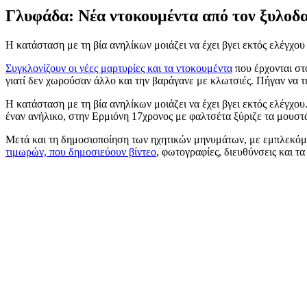
Γλυφάδα: Νέα ντοκουμέντα από τον ξυλοδ
Η κατάσταση με τη βία ανηλίκων μοιάζει να έχει βγει εκτός ελέγχου
Συγκλονίζουν οι νέες μαρτυρίες και τα ντοκουμέντα
που έρχονται στ
γιατί δεν χωρούσαν άλλο και την βαράγανε με κλωτσιές. Πήγαν να τ
Η κατάσταση με τη βία ανηλίκων μοιάζει να έχει βγει εκτός ελέγχου
έναν ανήλικο, στην Ερμιόνη 17χρονος με φαλτσέτα ξύριζε τα μουστ
Μετά και τη δημοσιοποίηση των ηχητικών μηνυμάτων, με εμπλεκόμεν
τιμωρών, που δημοσιεύουν βίντεο
, φωτογραφίες, διευθύνσεις και τ