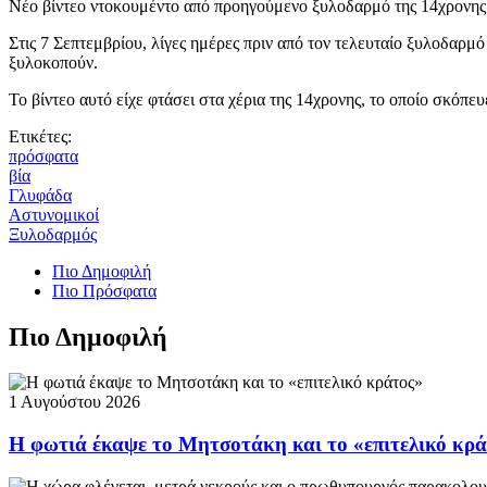
Νέο βίντεο ντοκουμέντο από προηγούμενο ξυλοδαρμό της 14χρονης 
Στις 7 Σεπτεμβρίου, λίγες ημέρες πριν από τον τελευταίο ξυλοδαρμό τ
ξυλοκοπούν.
Το βίντεο αυτό είχε φτάσει στα χέρια της 14χρονης, το οποίο σκόπε
Ετικέτες:
πρόσφατα
βία
Γλυφάδα
Αστυνομικοί
Ξυλοδαρμός
Πιο Δημοφιλή
Πιο Πρόσφατα
Πιο Δημοφιλή
1 Αυγούστου 2026
Η φωτιά έκαψε το Μητσοτάκη και το «επιτελικό κρ