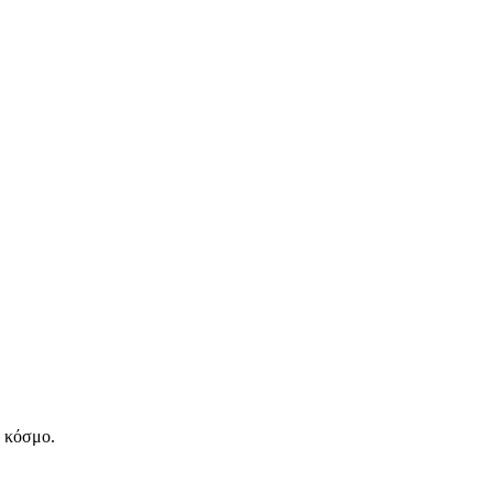
ν κόσμο.