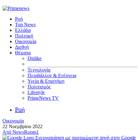
Ροή
Top News
Ελλάδα
Πολιτική
Οικονομία
Διεθνή
Θέματα
Dislike
Τεχνολογία
Περιβάλλον & Ενέργεια
Υγεία & Επιστήμη
Πολιτισμός
Lifestyle
PrimeNews TV
Ροή
Οικονομία
22 Νοεμβρίου 2022
Από
NewsRoom1
Ενεργοποίηση ως προτιμώμενη πηγή στην Google