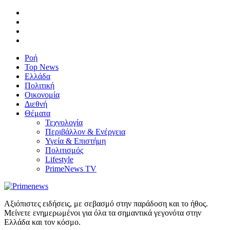
Ροή
Top News
Ελλάδα
Πολιτική
Οικονομία
Διεθνή
Θέματα
Τεχνολογία
Περιβάλλον & Ενέργεια
Υγεία & Επιστήμη
Πολιτισμός
Lifestyle
PrimeNews TV
Αξιόπιστες ειδήσεις, με σεβασμό στην παράδοση και το ήθος.
Μείνετε ενημερωμένοι για όλα τα σημαντικά γεγονότα στην
Ελλάδα και τον κόσμο.