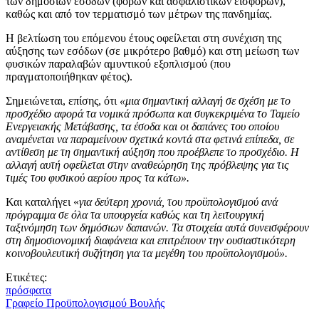
των δημόσιων εσόδων (φόρων και ασφαλιστικών εισφορών),
καθώς και από τον τερματισμό των μέτρων της πανδημίας.
Η βελτίωση του επόμενου έτους οφείλεται στη συνέχιση της
αύξησης των εσόδων (σε μικρότερο βαθμό) και στη μείωση των
φυσικών παραλαβών αμυντικού εξοπλισμού (που
πραγματοποιήθηκαν φέτος).
Σημειώνεται, επίσης, ότι
«μια σημαντική αλλαγή σε σχέση με το
προσχέδιο αφορά τα νομικά πρόσωπα και συγκεκριμένα το Ταμείο
Ενεργειακής Μετάβασης, τα έσοδα και οι δαπάνες του οποίου
αναμένεται να παραμείνουν σχετικά κοντά στα φετινά επίπεδα, σε
αντίθεση με τη σημαντική αύξηση που προέβλεπε το προσχέδιο. Η
αλλαγή αυτή οφείλεται στην αναθεώρηση της πρόβλεψης για τις
τιμές του φυσικού αερίου προς τα κάτω».
Και καταλήγει «
για δεύτερη χρονιά, του προϋπολογισμού ανά
πρόγραμμα σε όλα τα υπουργεία καθώς και τη λειτουργική
ταξινόμηση των δημόσιων δαπανών. Τα στοιχεία αυτά συνεισφέρουν
στη δημοσιονομική διαφάνεια και επιτρέπουν την ουσιαστικότερη
κοινοβουλευτική συζήτηση για τα μεγέθη του προϋπολογισμού».
Ετικέτες:
πρόσφατα
Γραφείο Προϋπολογισμού Βουλής