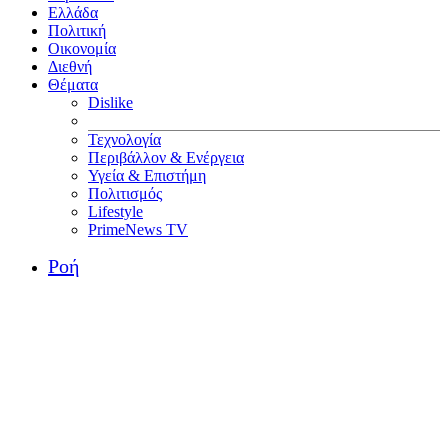
Ελλάδα
Πολιτική
Οικονομία
Διεθνή
Θέματα
Dislike
Τεχνολογία
Περιβάλλον & Ενέργεια
Υγεία & Επιστήμη
Πολιτισμός
Lifestyle
PrimeNews TV
Ροή