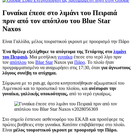
Ενεργοποίηση ως προτιμώμενη πηγή στην Google
Γυναίκα έπεσε στο λιμάνι του Πειραιά
πριν από τον απόπλου του Blue Star
Naxos
Είναι Γαλλίδα, μέλος τουριστικού γκρουπ με προορισμό την Πάρο
Ένα θρίλερ εξελίχθηκε το απόγευμα της Τετάρτης στο
λιμάνι
του Πειραιά
.
Μια μεσήλικη
γυναίκα
έπεσε στο νερό λίγο πριν
τον
απόπλου
του
Blue Star
Naxos για
Πάρο
. Το πλοίο ήταν
προγραμματισμένο να αναχωρήσει στις 17:30, όταν
για άγνωστους
λόγους συνέβη το ατύχημα.
Σύμφωνα με το psts.gr, άμεσα κινητοποιήθηκαν αξιωματικοί του
Λιμενικού και το προσωπικό του πλοίου, και
ανέσυραν την
γυναίκα, γαλλικής υποκοότητας,
από το νερό εγκαίρως.
Στο σημείο έσπευσε ασθενοφόρο του ΕΚΑΒ και προσέφερε τις
πρώτες βοήθειες στην γυναίκα. Κατόπιν επιβιβάστηκε στο πλοίο.
Είναι
μέλος τουριστικού γκρουπ με προορισμό την Πάρο.