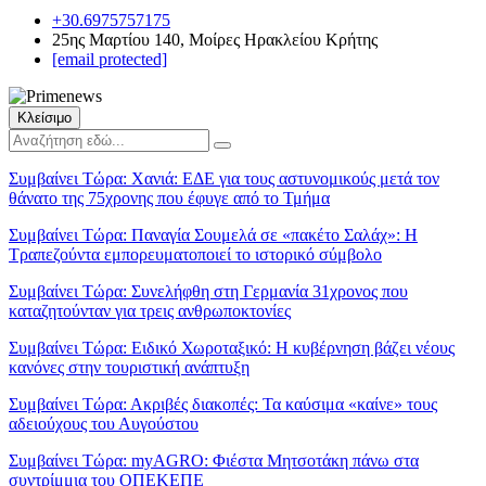
+30.6975757175
25ης Μαρτίου 140, Μοίρες Ηρακλείου Κρήτης
[email protected]
Κλείσιμο
Συμβαίνει Τώρα:
Χανιά: ΕΔΕ για τους αστυνομικούς μετά τον
θάνατο της 75χρονης που έφυγε από το Τμήμα
Συμβαίνει Τώρα:
Παναγία Σουμελά σε «πακέτο Σαλάχ»: Η
Τραπεζούντα εμπορευματοποιεί το ιστορικό σύμβολο
Συμβαίνει Τώρα:
Συνελήφθη στη Γερμανία 31χρονος που
καταζητούνταν για τρεις ανθρωποκτονίες
Συμβαίνει Τώρα:
Ειδικό Χωροταξικό: Η κυβέρνηση βάζει νέους
κανόνες στην τουριστική ανάπτυξη
Συμβαίνει Τώρα:
Ακριβές διακοπές: Τα καύσιμα «καίνε» τους
αδειούχους του Αυγούστου
Συμβαίνει Τώρα:
myAGRO: Φιέστα Μητσοτάκη πάνω στα
συντρίμμια του ΟΠΕΚΕΠΕ