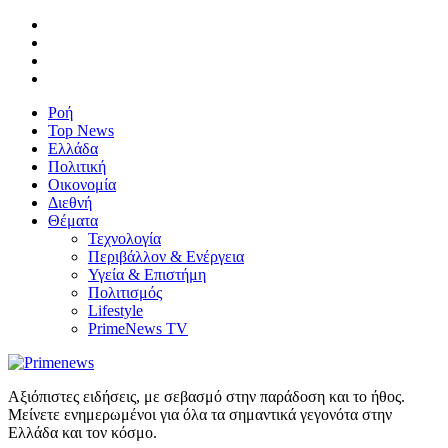
Ροή
Top News
Ελλάδα
Πολιτική
Οικονομία
Διεθνή
Θέματα
Τεχνολογία
Περιβάλλον & Ενέργεια
Υγεία & Επιστήμη
Πολιτισμός
Lifestyle
PrimeNews TV
Αξιόπιστες ειδήσεις, με σεβασμό στην παράδοση και το ήθος.
Μείνετε ενημερωμένοι για όλα τα σημαντικά γεγονότα στην
Ελλάδα και τον κόσμο.