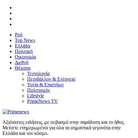
Ροή
Top News
Ελλάδα
Πολιτική
Οικονομία
Διεθνή
Θέματα
Τεχνολογία
Περιβάλλον & Ενέργεια
Υγεία & Επιστήμη
Πολιτισμός
Lifestyle
PrimeNews TV
Αξιόπιστες ειδήσεις, με σεβασμό στην παράδοση και το ήθος.
Μείνετε ενημερωμένοι για όλα τα σημαντικά γεγονότα στην
Ελλάδα και τον κόσμο.