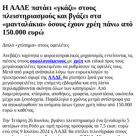
Η ΑΑΔΕ πατάει «γκάζι» στους
πλειστηριασμούς και βγάζει στα
«μανταλάκια» όσους έχουν χρέη πάνω από
150.000 ευρώ
Διπλό «χτύπημα» στους οφειλέτες
Ανεβάζει ταχύτητα ο φοροεισπρακτικός μηχανισμός εντείνοντας τις
πιέσεις στους
φορολογούμενους
με
χρέη
και ειδικά προς τους
μεγαλοοφειλέτες προκειμένου να ρυθμίσουν τις οφειλές τους.
Μετά από μικρή ανάπαυλα λόγω των ευρωεκλογών το
ηλεκτρονικό σφυρί της
ΑΑΔΕ
θα χτυπήσει ξανά για τους
μεγαλοοφειλέτες την επόμενη εβδομάδα και στη λίστα
περιλαμβάνονται ακίνητα όλων των κατηγοριών. Από
διαμερίσματα, κτίσματα, αποθήκες, γραφεία, εργοστάσια, οικόπεδα
μέχρι και ξενοδοχεία. Παράλληλα ο χρόνος μετρά αντίστροφα για
να αποκαλυφθούν τα ονόματα όσων έχουν χρέη πάνω από 150.000
ευρώ ο καθένας.
Την Τετάρτη 26 Ιουνίου, βγαίνει πλειστηριασμό ένα ξενοδοχείο 5
αστέρων στη Ρόδο με τιμή πρώτης προσφοράς τα 7,5 εκατ. ευρώ
ενώ στις 9 Ιουλίου 2024 η ΑΑΔΕ θα στείλει τελεσίγραφο στους