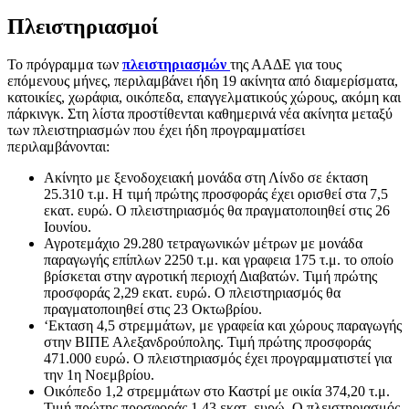
Πλειστηριασμοί
Το πρόγραμμα των
πλειστηριασμών
της ΑΑΔΕ για τους
επόμενους μήνες, περιλαμβάνει ήδη 19 ακίνητα από διαμερίσματα,
κατοικίες, χωράφια, οικόπεδα, επαγγελματικούς χώρους, ακόμη και
πάρκινγκ. Στη λίστα προστίθενται καθημερινά νέα ακίνητα μεταξύ
των πλειστηριασμών που έχει ήδη προγραμματίσει
περιλαμβάνονται:
Ακίνητο με ξενοδοχειακή μονάδα στη Λίνδο σε έκταση
25.310 τ.μ. Η τιμή πρώτης προσφοράς έχει ορισθεί στα 7,5
εκατ. ευρώ. Ο πλειστηριασμός θα πραγματοποιηθεί στις 26
Ιουνίου.
Αγροτεμάχιο 29.280 τετραγωνικών μέτρων με μονάδα
παραγωγής επίπλων 2250 τ.μ. και γραφεια 175 τ.μ. το οποίο
βρίσκεται στην αγροτική περιοχή Διαβατών. Τιμή πρώτης
προσφοράς 2,29 εκατ. ευρώ. Ο πλειστηριασμός θα
πραγματοποιηθεί στις 23 Οκτωβρίου.
‘Εκταση 4,5 στρεμμάτων, με γραφεία και χώρους παραγωγής
στην ΒΙΠΕ Αλεξανδρούπολης. Τιμή πρώτης προσφοράς
471.000 ευρώ. Ο πλειστηριασμός έχει προγραμματιστεί για
την 1η Νοεμβρίου.
Οικόπεδο 1,2 στρεμμάτων στο Καστρί με οικία 374,20 τ.μ.
Τιμή πρώτης προσφοράς 1,43 εκατ. ευρώ. Ο πλειστηριασμός