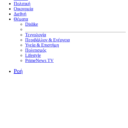
Πολιτική
Οικονομία
Διεθνή
Θέματα
Dislike
Τεχνολογία
Περιβάλλον & Ενέργεια
Υγεία & Επιστήμη
Πολιτισμός
Lifestyle
PrimeNews TV
Ροή