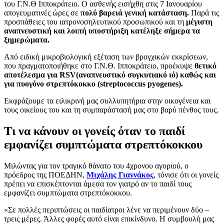
του Γ.Ν.Θ Ιπποκράτειο. Ο ασθενής εισήχθη στις 7 Ιανουαρίου
απογευματινές ώρες σε
πολύ βαρειά γενική κατάσταση.
Παρά τις
προσπάθειες του ιατρονοσηλευτικού προσωπικού και τη
μέγιστη
αναπνευστική και λοιπή υποστήριξη κατέληξε σήμερα τα
ξημερώματα.
Από ειδική μικροβιολογική εξέταση των βρογχικών εκκρίσεων,
που πραγματοποιήθηκε στο Γ.Ν.Θ. Ιπποκράτειο, προέκυψε
θετικό
αποτέλεσμα για RSV(αναπνευστικό συγκυτιακό ιό) καθώς και
για πυογόνο στρεπτόκοκκο (streptococcus pyogenes).
Εκφράζουμε τα ειλικρινή μας συλλυπητήρια στην οικογένεια και
τους οικείους του και τη συμπαράστασή μας στο βαρύ πένθος τους.
Τι να κάνουν οι γονείς όταν το παιδί
εμφανίζει συμπτώματα στρεπτόκοκκου
Μιλώντας για τον τραγικό θάνατο του 4χρονου αγοριού, ο
πρόεδρος της ΠΟΕΔΗΝ,
Μιχάλης Γιαννάκος
, τόνισε ότι οι γονείς
πρέπει να επισκέπτονται άμεσα τον γιατρό αν το παιδί τους
εμφανίζει συμπτώματα στρεπτόκοκκου.
«Σε πολλές περιπτώσεις οι παιδίατροι λένε να περιμένουν δύο –
τρεις μέρες. Άλλες φορές αυτό είναι επικίνδυνο. Η συμβουλή μας