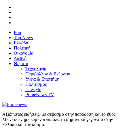
Ροή
Top News
Ελλάδα
Πολιτική
Οικονομία
Διεθνή
Θέματα
Τεχνολογία
Περιβάλλον & Ενέργεια
Υγεία & Επιστήμη
Πολιτισμός
Lifestyle
PrimeNews TV
Αξιόπιστες ειδήσεις, με σεβασμό στην παράδοση και το ήθος.
Μείνετε ενημερωμένοι για όλα τα σημαντικά γεγονότα στην
Ελλάδα και τον κόσμο.