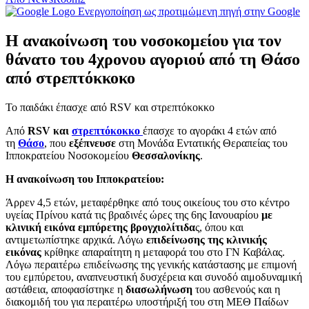
Ενεργοποίηση ως προτιμώμενη πηγή στην Google
Η ανακοίνωση του νοσοκομείου για τον
θάνατο του 4χρονου αγοριού από τη Θάσο
από στρεπτόκκοκο
Το παιδάκι έπασχε από RSV και στρεπτόκοκκο
Από
RSV και
στρεπτόκοκκο
έπασχε το αγοράκι 4 ετών από
τη
Θάσο
, που
εξέπνευσε
στη Μονάδα Εντατικής Θεραπείας του
Ιπποκρατείου Νοσοκομείου
Θεσσαλονίκης
.
Η ανακοίνωση του Ιπποκρατείου:
Άρρεν 4,5 ετών, μεταφέρθηκε από τους οικείους του στο κέντρο
υγείας Πρίνου κατά τις βραδινές ώρες της 6ης Ιανουαρίου
με
κλινική εικόνα εμπύρετης βρογχιολίτιδα
ς, όπου και
αντιμετωπίστηκε αρχικά. Λόγω
επιδείνωσης της κλινικής
εικόνας
κρίθηκε απαραίτητη η μεταφορά του στο ΓΝ Καβάλας.
Λόγω περαιτέρω επιδείνωσης της γενικής κατάστασης με επιμονή
του εμπύρετου, αναπνευστική δυσχέρεια και συνοδό αιμοδυναμική
αστάθεια, αποφασίστηκε η
διασωλήνωση
του ασθενούς και η
διακομιδή του για περαιτέρω υποστήριξή του στη ΜΕΘ Παίδων