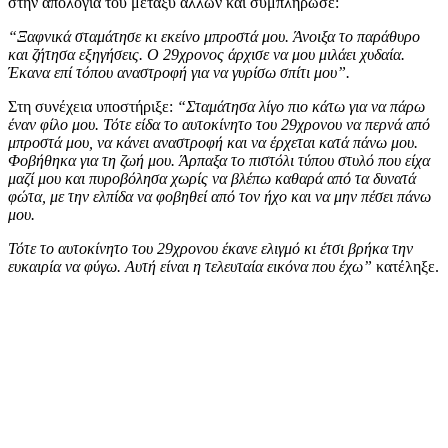
στην απολογία του μεταξύ άλλων και συμπλήρωσε:
“Ξαφνικά σταμάτησε κι εκείνο μπροστά μου. Άνοιξα το παράθυρο
και ζήτησα εξηγήσεις. Ο 29χρονος άρχισε να μου μιλάει χυδαία.
Έκανα επί τόπου αναστροφή για να γυρίσω σπίτι μου”.
Στη συνέχεια υποστήριξε:
“Σταμάτησα λίγο πιο κάτω για να πάρω
έναν φίλο μου. Τότε είδα το αυτοκίνητο του 29χρονου να περνά από
μπροστά μου, να κάνει αναστροφή και να έρχεται κατά πάνω μου.
Φοβήθηκα για τη ζωή μου. Άρπαξα το πιστόλι τύπου στυλό που είχα
μαζί μου και πυροβόλησα χωρίς να βλέπω καθαρά από τα δυνατά
φώτα, με την ελπίδα να φοβηθεί από τον ήχο και να μην πέσει πάνω
μου.
Τότε το αυτοκίνητο του 29χρονου έκανε ελιγμό κι έτσι βρήκα την
ευκαιρία να φύγω. Αυτή είναι η τελευταία εικόνα που έχω”
κατέληξε.