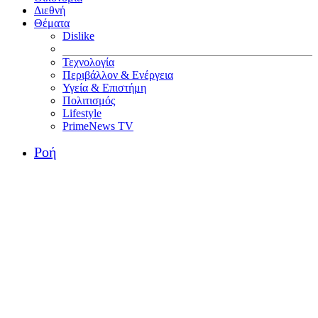
Διεθνή
Θέματα
Dislike
Τεχνολογία
Περιβάλλον & Ενέργεια
Υγεία & Επιστήμη
Πολιτισμός
Lifestyle
PrimeNews TV
Ροή