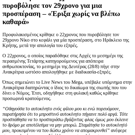
πυροβόλησε τον 29χρονο για μια
προσπέραση – «Έριξα χωρίς να βλέπω
καθαρά»
Προφυλακισμένος κρίθηκε ο 22χρονος που πυροβόλησε τον
29χρονο Νίκο στο κεφάλι για μία προσπέραση, στο Ηράκλειο της
Κρήτης, μετά την απολογία του εξπρές.
Ο 22χρονος, ο οποίος παραδόθηκε στις Αρχές το μεσημέρι της
περασμένης Τετάρτης κατηγορούμενος για απόπειρα
ανθρωποκτονίας, το μεσημέρι της Δευτέρας (28/8) πήγε στην
Ανακρίτρια ωστόσο απολογήθηκε με διαδικασία-εξπρές.
Όπως σημειώνει το Live News του Mega, υπέβαλε υπόμνημα στην
Ανακρίτρια διατηρώντας ο ίδιος το δικαίωμα της σιωπής που του
δίνει ο Νόμος. Έτσι, οδηγήθηκε στη φυλακή καθώς κρίθηκε
προσωρινά κρατούμενος.
“Οδηγούσα το αυτοκίνητο ενός φίλου μου κι ενώ πορευόμουν,
παρατήρησα ότι το μπροστινό αυτοκίνητο πήγαινε πολύ αργά. Τότε
προσπάθησα να το προσπεράσω βγάζοντας φλας όμως μου έκλεινε
το δρόμο με αποτέλεσμα να μην μπορώ. Σταμάτησα το αυτοκίνητό
μου, προκειμένου να του δώσω χρόνο να απομακρυνθεί”
ανέφερε