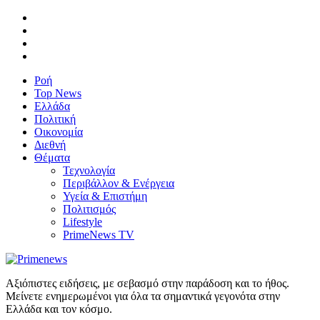
Ροή
Top News
Ελλάδα
Πολιτική
Οικονομία
Διεθνή
Θέματα
Τεχνολογία
Περιβάλλον & Ενέργεια
Υγεία & Επιστήμη
Πολιτισμός
Lifestyle
PrimeNews TV
Αξιόπιστες ειδήσεις, με σεβασμό στην παράδοση και το ήθος.
Μείνετε ενημερωμένοι για όλα τα σημαντικά γεγονότα στην
Ελλάδα και τον κόσμο.