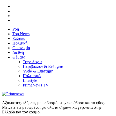
Ροή
Top News
Ελλάδα
Πολιτική
Οικονομία
Διεθνή
Θέματα
Τεχνολογία
Περιβάλλον & Ενέργεια
Υγεία & Επιστήμη
Πολιτισμός
Lifestyle
PrimeNews TV
Αξιόπιστες ειδήσεις, με σεβασμό στην παράδοση και το ήθος.
Μείνετε ενημερωμένοι για όλα τα σημαντικά γεγονότα στην
Ελλάδα και τον κόσμο.