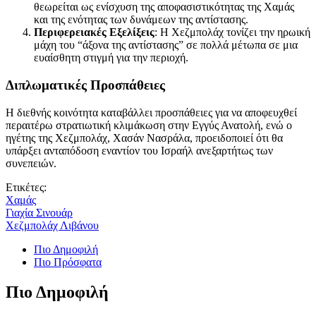
θεωρείται ως ενίσχυση της αποφασιστικότητας της Χαμάς
και της ενότητας των δυνάμεων της αντίστασης.
Περιφερειακές Εξελίξεις
: Η Χεζμπολάχ τονίζει την ηρωική
μάχη του “άξονα της αντίστασης” σε πολλά μέτωπα σε μια
ευαίσθητη στιγμή για την περιοχή.
Διπλωματικές Προσπάθειες
Η διεθνής κοινότητα καταβάλλει προσπάθειες για να αποφευχθεί
περαιτέρω στρατιωτική κλιμάκωση στην Εγγύς Ανατολή, ενώ ο
ηγέτης της Χεζμπολάχ, Χασάν Νασράλα, προειδοποιεί ότι θα
υπάρξει ανταπόδοση εναντίον του Ισραήλ ανεξαρτήτως των
συνεπειών.
Ετικέτες:
Χαμάς
Γιαχία Σινουάρ
Χεζμπολάχ Λιβάνου
Πιο Δημοφιλή
Πιο Πρόσφατα
Πιο Δημοφιλή