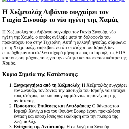
Η Χεζμπολάχ Λιβάνου συγχαίρει τον
Γιαχία Σινουάρ το νέο ηγέτη της Χαμάς
Η Χεζμπολάχ του Λιβάνου συγχαίρει τον Γιαχία Σινουάρ, νέο
ηγέτη της Χαμάς, ο οποίος ανέλαβε μετά τη δολοφονία του
προκατόχου του στην Τεχεράνη. Αυτή η αλλαγή ηγεσίας, σύμφωνα
με τη Χεζμπολάχ, επιβεβαιώνει ότι οι στόχοι του Ισραήλ δεν
επιτεύχθηκαν και στέλνει ισχυρό μήνυμα προς το Ισραήλ, τις ΗΠΑ
και τους συμμάχους τους για την ενότητα και αποφασιστικότητα της
Χαμάς.
Κύρια Σημεία της Κατάστασης:
Συγχαρητήρια από τη Χεζμπολάχ
: Η Χεζμπολάχ συγχαίρει
τον Σινουάρ, τονίζοντας την αποτυχία του Ισραήλ να επιτύχει
τους στόχους του και υπογραμμίζοντας τη συνέχιση της
αντίστασης.
Πρόσφατες Επιθέσεις και Αντιδράσεις
: Ο θάνατος του
Ισμαήλ Χανίγια και του Φουάντ Σουκρ έχουν προκαλέσει
ένταση και υποσχέσεις για εκδίκηση από την πλευρά της
Χεζμπολάχ.
Ενίσχυση της Αντίστασης
: Η επιλογή του Σινουάρ