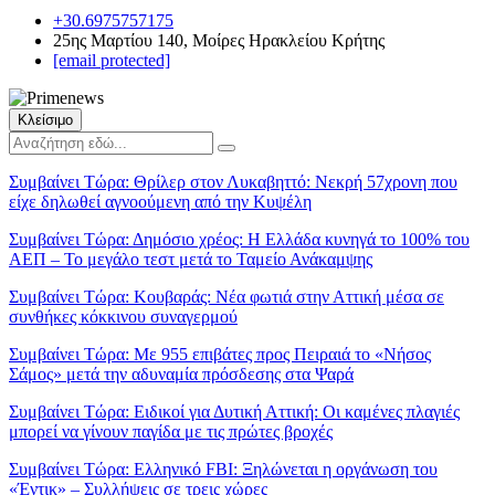
+30.6975757175
25ης Μαρτίου 140, Μοίρες Ηρακλείου Κρήτης
[email protected]
Κλείσιμο
Συμβαίνει Τώρα:
Θρίλερ στον Λυκαβηττό: Νεκρή 57χρονη που
είχε δηλωθεί αγνοούμενη από την Κυψέλη
Συμβαίνει Τώρα:
Δημόσιο χρέος: Η Ελλάδα κυνηγά το 100% του
ΑΕΠ – Το μεγάλο τεστ μετά το Ταμείο Ανάκαμψης
Συμβαίνει Τώρα:
Κουβαράς: Νέα φωτιά στην Αττική μέσα σε
συνθήκες κόκκινου συναγερμού
Συμβαίνει Τώρα:
Με 955 επιβάτες προς Πειραιά το «Νήσος
Σάμος» μετά την αδυναμία πρόσδεσης στα Ψαρά
Συμβαίνει Τώρα:
Ειδικοί για Δυτική Αττική: Οι καμένες πλαγιές
μπορεί να γίνουν παγίδα με τις πρώτες βροχές
Συμβαίνει Τώρα:
Ελληνικό FBI: Ξηλώνεται η οργάνωση του
«Έντικ» – Συλλήψεις σε τρεις χώρες