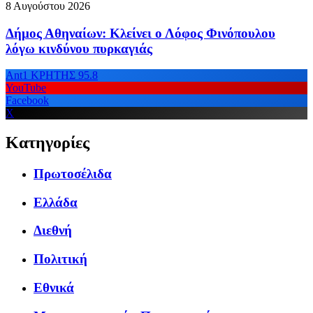
8 Αυγούστου 2026
Δήμος Αθηναίων: Κλείνει ο Λόφος Φινόπουλου
λόγω κινδύνου πυρκαγιάς
Ant1 ΚΡΗΤΗΣ 95.8
YouTube
Facebook
X
Κατηγορίες
Πρωτοσέλιδα
Ελλάδα
Διεθνή
Πολιτική
Εθνικά