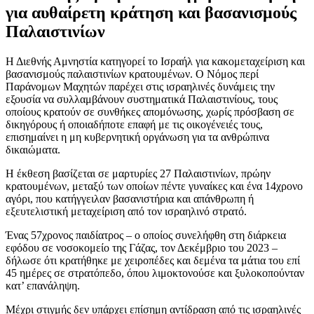
για αυθαίρετη κράτηση και βασανισμούς
Παλαιστινίων
Η Διεθνής Αμνηστία κατηγορεί το Ισραήλ για κακομεταχείριση και
βασανισμούς παλαιστινίων κρατουμένων. Ο Νόμος περί
Παράνομων Μαχητών παρέχει στις ισραηλινές δυνάμεις την
εξουσία να συλλαμβάνουν συστηματικά Παλαιστινίους, τους
οποίους κρατούν σε συνθήκες απομόνωσης, χωρίς πρόσβαση σε
δικηγόρους ή οποιαδήποτε επαφή με τις οικογένειές τους,
επισημαίνει η μη κυβερνητική οργάνωση για τα ανθρώπινα
δικαιώματα.
Η έκθεση βασίζεται σε μαρτυρίες 27 Παλαιστινίων, πρώην
κρατουμένων, μεταξύ των οποίων πέντε γυναίκες και ένα 14χρονο
αγόρι, που κατήγγειλαν βασανιστήρια και απάνθρωπη ή
εξευτελιστική μεταχείριση από τον ισραηλινό στρατό.
Ένας 57χρονος παιδίατρος – ο οποίος συνελήφθη στη διάρκεια
εφόδου σε νοσοκομείο της Γάζας, τον Δεκέμβριο του 2023 –
δήλωσε ότι κρατήθηκε με χειροπέδες και δεμένα τα μάτια του επί
45 ημέρες σε στρατόπεδο, όπου λιμοκτονούσε και ξυλοκοπούνταν
κατ’ επανάληψη.
Μέχρι στιγμής δεν υπάρχει επίσημη αντίδραση από τις ισραηλινές