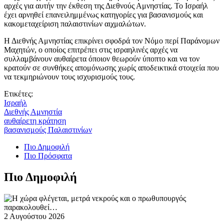
αρχές για αυτήν την έκθεση της Διεθνούς Αμνηστίας. Το Ισραήλ
έχει αρνηθεί επανειλημμένως κατηγορίες για βασανισμούς και
κακομεταχείριση παλαιστινίων αιχμαλώτων.
Η Διεθνής Αμνηστίας επικρίνει σφοδρά τον Νόμο περί Παράνομων
Μαχητών, ο οποίος επιτρέπει στις ισραηλινές αρχές να
συλλαμβάνουν αυθαίρετα όποιον θεωρούν ύποπτο και να τον
κρατούν σε συνθήκες απομόνωσης χωρίς αποδεικτικά στοιχεία που
να τεκμηριώνουν τους ισχυρισμούς τους.
Ετικέτες:
Ισραήλ
Διεθνής Αμνηστία
αυθαίρετη κράτηση
βασανισμούς Παλαιστινίων
Πιο Δημοφιλή
Πιο Πρόσφατα
Πιο Δημοφιλή
2 Αυγούστου 2026