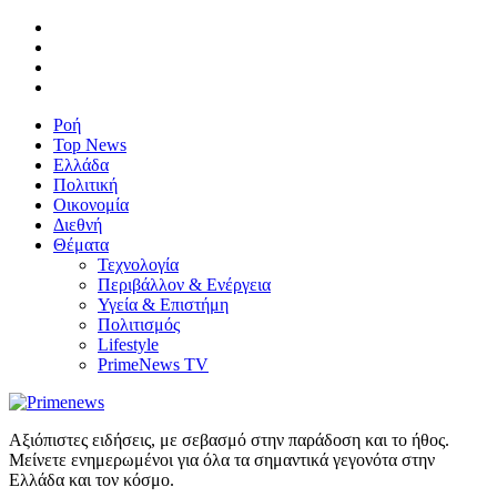
Ροή
Top News
Ελλάδα
Πολιτική
Οικονομία
Διεθνή
Θέματα
Τεχνολογία
Περιβάλλον & Ενέργεια
Υγεία & Επιστήμη
Πολιτισμός
Lifestyle
PrimeNews TV
Αξιόπιστες ειδήσεις, με σεβασμό στην παράδοση και το ήθος.
Μείνετε ενημερωμένοι για όλα τα σημαντικά γεγονότα στην
Ελλάδα και τον κόσμο.