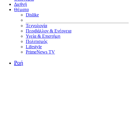
Διεθνή
Θέματα
Dislike
Τεχνολογία
Περιβάλλον & Ενέργεια
Υγεία & Επιστήμη
Πολιτισμός
Lifestyle
PrimeNews TV
Ροή