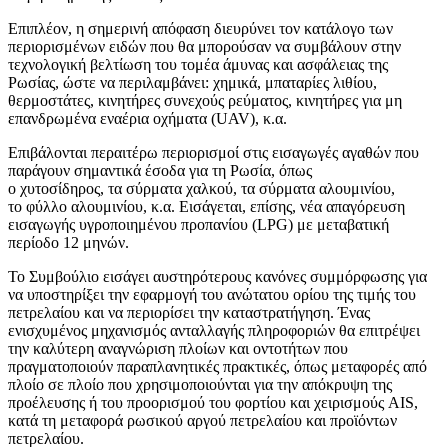
Επιπλέον, η σημερινή απόφαση διευρύνει τον κατάλογο των
περιορισμένων ειδών που θα μπορούσαν να συμβάλουν στην
τεχνολογική βελτίωση του τομέα άμυνας και ασφάλειας της
Ρωσίας, ώστε να περιλαμβάνει: χημικά, μπαταρίες λιθίου,
θερμοστάτες, κινητήρες συνεχούς ρεύματος, κινητήρες για μη
επανδρωμένα εναέρια οχήματα (UAV), κ.α.
Επιβάλονται περαιτέρω περιορισμοί στις εισαγωγές αγαθών που
παράγουν σημαντικά έσοδα για τη Ρωσία, όπως
ο χυτοσίδηρος, τα σύρματα χαλκού, τα σύρματα αλουμινίου,
το φύλλο αλουμινίου, κ.α. Εισάγεται, επίσης, νέα απαγόρευση
εισαγωγής υγροποιημένου προπανίου (LPG) με μεταβατική
περίοδο 12 μηνών.
Το Συμβούλιο εισάγει αυστηρότερους κανόνες συμμόρφωσης για
να υποστηρίξει την εφαρμογή του ανώτατου ορίου της τιμής του
πετρελαίου και να περιορίσει την καταστρατήγηση. Ένας
ενισχυμένος μηχανισμός ανταλλαγής πληροφοριών θα επιτρέψει
την καλύτερη αναγνώριση πλοίων και οντοτήτων που
πραγματοποιούν παραπλανητικές πρακτικές, όπως μεταφορές από
πλοίο σε πλοίο που χρησιμοποιούνται για την απόκρυψη της
προέλευσης ή του προορισμού του φορτίου και χειρισμούς AIS,
κατά τη μεταφορά ρωσικού αργού πετρελαίου και προϊόντων
πετρελαίου.