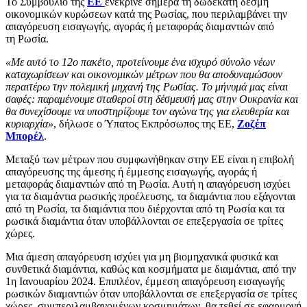
Το Συμβούλιο της
ΕΕ
ενέκρινε σήμερα τη δωδέκατη δέσμη
οικονομικών κυρώσεων κατά της Ρωσίας, που περιλαμβάνει την
απαγόρευση εισαγωγής, αγοράς ή μεταφοράς διαμαντιών από
τη Ρωσία.
«Με αυτό το 12ο πακέτο, προτείνουμε ένα ισχυρό σύνολο νέων
καταχωρίσεων και οικονομικών μέτρων που θα αποδυναμώσουν
περαιτέρω την πολεμική μηχανή της Ρωσίας. Το μήνυμά μας είναι
σαφές: παραμένουμε σταθεροί στη δέσμευσή μας στην Ουκρανία και
θα συνεχίσουμε να υποστηρίζουμε τον αγώνα της για ελευθερία και
κυριαρχία»
, δήλωσε ο Ύπατος Εκπρόσωπος της ΕΕ,
Ζοζέπ
Μπορέλ
.
Μεταξύ των μέτρων που συμφωνήθηκαν στην ΕΕ είναι η επιβολή
απαγόρευσης της άμεσης ή έμμεσης εισαγωγής, αγοράς ή
μεταφοράς διαμαντιών από τη Ρωσία. Αυτή η απαγόρευση ισχύει
για τα διαμάντια ρωσικής προέλευσης, τα διαμάντια που εξάγονται
από τη Ρωσία, τα διαμάντια που διέρχονται από τη Ρωσία και τα
ρωσικά διαμάντια όταν υποβάλλονται σε επεξεργασία σε τρίτες
χώρες.
Μια άμεση απαγόρευση ισχύει για μη βιομηχανικά φυσικά και
συνθετικά διαμάντια, καθώς και κοσμήματα με διαμάντια, από την
1η Ιανουαρίου 2024. Επιπλέον, έμμεση απαγόρευση εισαγωγής
ρωσικών διαμαντιών όταν υποβάλλονται σε επεξεργασία σε τρίτες
χώρες, συμπεριλαμβανομένων κοσμημάτων, θα τεθεί σε εφαρμογή