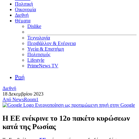
Πολιτική
Οικονομία
Διεθνή
Θέματα
Dislike
Τεχνολογία
Περιβάλλον & Ενέργεια
Υγεία & Επιστήμη
Πολιτισμός
Lifestyle
PrimeNews TV
Ροή
Διεθνή
18 Δεκεμβρίου 2023
Από
NewsRoom1
Ενεργοποίηση ως προτιμώμενη πηγή στην Google
Η ΕΕ ενέκρινε το 12ο πακέτο κυρώσεων
κατά της Ρωσίας