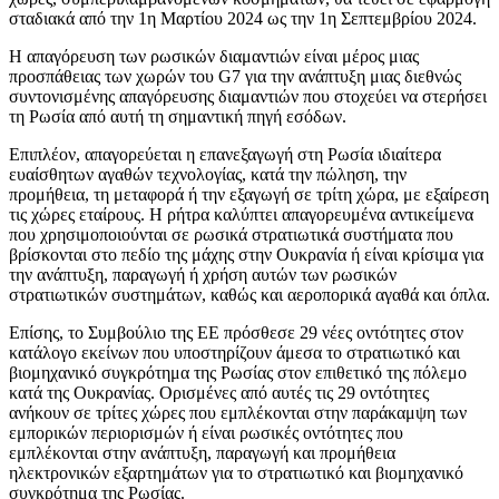
σταδιακά από την 1η Μαρτίου 2024 ως την 1η Σεπτεμβρίου 2024.
Η απαγόρευση των ρωσικών διαμαντιών είναι μέρος μιας
προσπάθειας των χωρών του G7 για την ανάπτυξη μιας διεθνώς
συντονισμένης απαγόρευσης διαμαντιών που στοχεύει να στερήσει
τη Ρωσία από αυτή τη σημαντική πηγή εσόδων.
Επιπλέον, απαγορεύεται η επανεξαγωγή στη Ρωσία ιδιαίτερα
ευαίσθητων αγαθών τεχνολογίας, κατά την πώληση, την
προμήθεια, τη μεταφορά ή την εξαγωγή σε τρίτη χώρα, με εξαίρεση
τις χώρες εταίρους. Η ρήτρα καλύπτει απαγορευμένα αντικείμενα
που χρησιμοποιούνται σε ρωσικά στρατιωτικά συστήματα που
βρίσκονται στο πεδίο της μάχης στην Ουκρανία ή είναι κρίσιμα για
την ανάπτυξη, παραγωγή ή χρήση αυτών των ρωσικών
στρατιωτικών συστημάτων, καθώς και αεροπορικά αγαθά και όπλα.
Επίσης, το Συμβούλιο της ΕΕ πρόσθεσε 29 νέες οντότητες στον
κατάλογο εκείνων που υποστηρίζουν άμεσα το στρατιωτικό και
βιομηχανικό συγκρότημα της Ρωσίας στον επιθετικό της πόλεμο
κατά της Ουκρανίας. Ορισμένες από αυτές τις 29 οντότητες
ανήκουν σε τρίτες χώρες που εμπλέκονται στην παράκαμψη των
εμπορικών περιορισμών ή είναι ρωσικές οντότητες που
εμπλέκονται στην ανάπτυξη, παραγωγή και προμήθεια
ηλεκτρονικών εξαρτημάτων για το στρατιωτικό και βιομηχανικό
συγκρότημα της Ρωσίας.