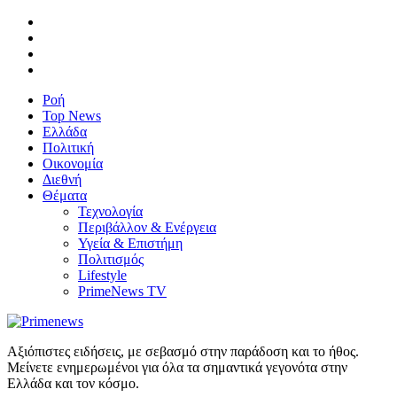
Ροή
Top News
Ελλάδα
Πολιτική
Οικονομία
Διεθνή
Θέματα
Τεχνολογία
Περιβάλλον & Ενέργεια
Υγεία & Επιστήμη
Πολιτισμός
Lifestyle
PrimeNews TV
Αξιόπιστες ειδήσεις, με σεβασμό στην παράδοση και το ήθος.
Μείνετε ενημερωμένοι για όλα τα σημαντικά γεγονότα στην
Ελλάδα και τον κόσμο.