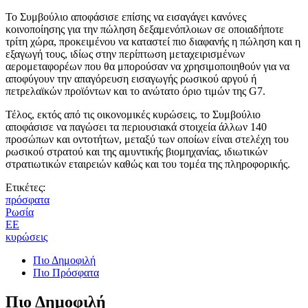
Το Συμβούλιο αποφάσισε επίσης να εισαγάγει κανόνες
κοινοποίησης για την πώληση δεξαμενόπλοιων σε οποιαδήποτε
τρίτη χώρα, προκειμένου να καταστεί πιο διαφανής η πώληση και η
εξαγωγή τους, ιδίως στην περίπτωση μεταχειρισμένων
αερομεταφορέων που θα μπορούσαν να χρησιμοποιηθούν για να
αποφύγουν την απαγόρευση εισαγωγής ρωσικού αργού ή
πετρελαϊκών προϊόντων και το ανώτατο όριο τιμών της G7.
Τέλος, εκτός από τις οικονομικές κυρώσεις, το Συμβούλιο
αποφάσισε να παγώσει τα περιουσιακά στοιχεία άλλων 140
προσώπων και οντοτήτων, μεταξύ των οποίων είναι στελέχη του
ρωσικού στρατού και της αμυντικής βιομηχανίας, ιδιωτικών
στρατιωτικών εταιρειών καθώς και του τομέα της πληροφορικής.
Ετικέτες:
πρόσφατα
Ρωσία
ΕΕ
κυρώσεις
Πιο Δημοφιλή
Πιο Πρόσφατα
Πιο Δημοφιλή