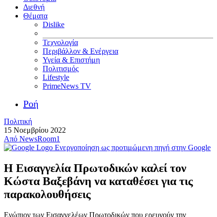
Διεθνή
Θέματα
Dislike
Τεχνολογία
Περιβάλλον & Ενέργεια
Υγεία & Επιστήμη
Πολιτισμός
Lifestyle
PrimeNews TV
Ροή
Πολιτική
15 Νοεμβρίου 2022
Από
NewsRoom1
Ενεργοποίηση ως προτιμώμενη πηγή στην Google
Η Εισαγγελία Πρωτοδικών καλεί τον
Κώστα Βαξεβάνη να καταθέσει για τις
παρακολουθήσεις
Eνώπιον των Εισαγγελέων Πρωτοδικών που ερευνούν την