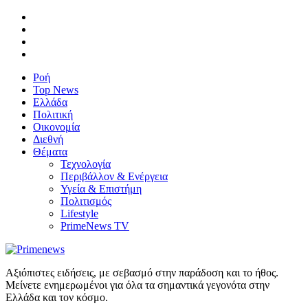
Ροή
Top News
Ελλάδα
Πολιτική
Οικονομία
Διεθνή
Θέματα
Τεχνολογία
Περιβάλλον & Ενέργεια
Υγεία & Επιστήμη
Πολιτισμός
Lifestyle
PrimeNews TV
Αξιόπιστες ειδήσεις, με σεβασμό στην παράδοση και το ήθος.
Μείνετε ενημερωμένοι για όλα τα σημαντικά γεγονότα στην
Ελλάδα και τον κόσμο.