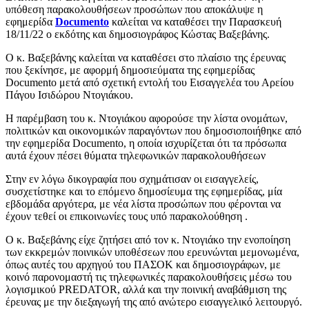
υπόθεση παρακολουθήσεων προσώπων που αποκάλυψε η
εφημερίδα
Documento
καλείται να καταθέσει την Παρασκευή
18/11/22 ο εκδότης και δημοσιογράφος Κώστας Βαξεβάνης.
Ο κ. Βαξεβάνης καλείται να καταθέσει στο πλαίσιο της έρευνας
που ξεκίνησε, με αφορμή δημοσιεύματα της εφημερίδας
Documento μετά από σχετική εντολή του Εισαγγελέα του Αρείου
Πάγου Ισιδώρου Ντογιάκου.
Η παρέμβαση του κ. Ντογιάκου αφορούσε την λίστα ονομάτων,
πολιτικών και οικονομικών παραγόντων που δημοσιοποιήθηκε από
την εφημερίδα Documento, η οποία ισχυρίζεται ότι τα πρόσωπα
αυτά έχουν πέσει θύματα τηλεφωνικών παρακολουθήσεων
Στην εν λόγω δικογραφία που σχημάτισαν οι εισαγγελείς,
συσχετίστηκε και το επόμενο δημοσίευμα της εφημερίδας, μία
εβδομάδα αργότερα, με νέα λίστα προσώπων που φέρονται να
έχουν τεθεί οι επικοινωνίες τους υπό παρακολούθηση .
Ο κ. Βαξεβάνης είχε ζητήσει από τον κ. Ντογιάκο την ενοποίηση
των εκκρεμών ποινικών υποθέσεων που ερευνώνται μεμονωμένα,
όπως αυτές του αρχηγού του ΠΑΣΟΚ και δημοσιογράφων, με
κοινό παρονομαστή τις τηλεφωνικές παρακολουθήσεις μέσω του
λογισμικού PREDATOR, αλλά και την ποινική αναβάθμιση της
έρευνας με την διεξαγωγή της από ανώτερο εισαγγελικό λειτουργό.