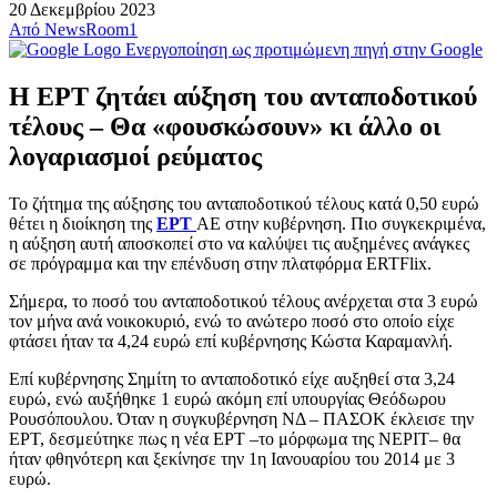
20 Δεκεμβρίου 2023
Από
NewsRoom1
Ενεργοποίηση ως προτιμώμενη πηγή στην Google
Η ΕΡΤ ζητάει αύξηση του ανταποδοτικού
τέλους – Θα «φουσκώσουν» κι άλλο οι
λογαριασμοί ρεύματος
Το ζήτημα της αύξησης του ανταποδοτικού τέλους κατά 0,50 ευρώ
θέτει η διοίκηση της
ΕΡΤ
ΑΕ στην κυβέρνηση. Πιο συγκεκριμένα,
η αύξηση αυτή αποσκοπεί στο να καλύψει τις αυξημένες ανάγκες
σε πρόγραμμα και την επένδυση στην πλατφόρμα ERTFlix.
Σήμερα, το ποσό του ανταποδοτικού τέλους ανέρχεται στα 3 ευρώ
τον μήνα ανά νοικοκυριό, ενώ το ανώτερο ποσό στο οποίο είχε
φτάσει ήταν τα 4,24 ευρώ επί κυβέρνησης Κώστα Καραμανλή.
Επί κυβέρνησης Σημίτη το ανταποδοτικό είχε αυξηθεί στα 3,24
ευρώ, ενώ αυξήθηκε 1 ευρώ ακόμη επί υπουργίας Θεόδωρου
Ρουσόπουλου. Όταν η συγκυβέρνηση ΝΔ – ΠΑΣΟΚ έκλεισε την
ΕΡΤ, δεσμεύτηκε πως η νέα ΕΡΤ –το μόρφωμα της ΝΕΡΙΤ– θα
ήταν φθηνότερη και ξεκίνησε την 1η Ιανουαρίου του 2014 με 3
ευρώ.