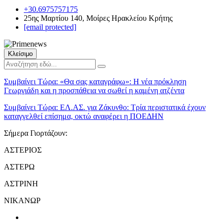
+30.6975757175
25ης Μαρτίου 140, Μοίρες Ηρακλείου Κρήτης
[email protected]
Κλείσιμο
Συμβαίνει Τώρα:
«Θα σας καταγράφω»: Η νέα πρόκληση
Γεωργιάδη και η προσπάθεια να σωθεί η καμένη ατζέντα
Συμβαίνει Τώρα:
ΕΛ.ΑΣ. για Ζάκυνθο: Τρία περιστατικά έχουν
καταγγελθεί επίσημα, οκτώ αναφέρει η ΠΟΕΔΗΝ
Σήμερα Γιορτάζουν:
ΑΣΤΕΡΙΟΣ
ΑΣΤΕΡΩ
ΑΣΤΡΙΝΗ
ΝΙΚΑΝΩΡ