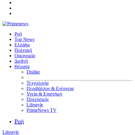
Ροή
Top News
Ελλάδα
Πολιτική
Οικονομία
Διεθνή
Θέματα
Dislike
Τεχνολογία
Περιβάλλον & Ενέργεια
Υγεία & Επιστήμη
Πολιτισμός
Lifestyle
PrimeNews TV
Ροή
Lifestyle