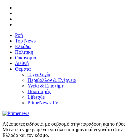
Ροή
Top News
Ελλάδα
Πολιτική
Οικονομία
Διεθνή
Θέματα
Τεχνολογία
Περιβάλλον & Ενέργεια
Υγεία & Επιστήμη
Πολιτισμός
Lifestyle
PrimeNews TV
Αξιόπιστες ειδήσεις, με σεβασμό στην παράδοση και το ήθος.
Μείνετε ενημερωμένοι για όλα τα σημαντικά γεγονότα στην
Ελλάδα και τον κόσμο.