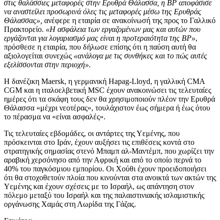
στις θαλάσσιες μεταφορές στην Ερυθρά Θάλασσα, η BP αποφάσισε
να αναστείλει προσωρινά όλες τις μεταφορές μέσω της Ερυθράς
Θάλασσας»,
ανέφερε η εταιρία σε ανακοίνωσή της προς το Γαλλικό
Πρακτορείο.
«Η ασφάλεια των εργαζομένων μας και αυτών που
εργάζονται για λογαριασμό μας είναι η προτεραιότητα της BP»
,
πρόσθεσε η εταιρία, που δήλωσε επίσης ότι η παύση αυτή θα
αξιολογείται συνεχώς
«ανάλογα με τις συνθήκες και το πώς αυτές
εξελίσσονται στην περιοχή».
Η δανέζικη Maersk, η γερμανική Hapag-Lloyd, η γαλλική CMA
CGM και η ιταλοελβετική MSC έχουν ανακοινώσει τις τελευταίες
ημέρες ότι τα σκάφη τους δεν θα χρησιμοποιούν πλέον την Ερυθρά
Θάλασσα «μέχρι νεοτέρας», τουλάχιστον έως σήμερα ή έως ότου
το πέρασμα να «είναι ασφαλές».
Τις τελευταίες εβδομάδες, οι αντάρτες της Υεμένης, που
πρόσκεινται στο Ιράν, έχουν αυξήσει τις επιθέσεις κοντά στο
στρατηγικής σημασίας στενό Μπαμπ αλ-Μαντέμπ, που χωρίζει την
αραβική χερσόνησο από την Αφρική και από το οποίο περνά το
40% του παγκόσμιου εμπορίου. Οι Χούθι έχουν προειδοποιήσει
ότι θα στοχοθετούν πλοία που κινούνται στα ανοικτά των ακτών της
Υεμένης και έχουν σχέσεις με το Ισραήλ, ως απάντηση στον
πόλεμο μεταξύ του Ισραήλ και της παλαιστινιακής ισλαμιστικής
οργάνωσης Χαμάς στη Λωρίδα της Γάζας.