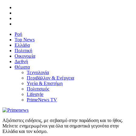
Ροή
Top News
Ελλάδα
Πολιτική
Οικονομία
Διεθνή
Θέματα
Τεχνολογία
Περιβάλλον & Ενέργεια
Υγεία & Επιστήμη
Πολιτισμός
Lifestyle
PrimeNews TV
Αξιόπιστες ειδήσεις, με σεβασμό στην παράδοση και το ήθος.
Μείνετε ενημερωμένοι για όλα τα σημαντικά γεγονότα στην
Ελλάδα και τον κόσμο.