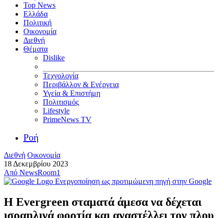
Top News
Ελλάδα
Πολιτική
Οικονομία
Διεθνή
Θέματα
Dislike
Τεχνολογία
Περιβάλλον & Ενέργεια
Υγεία & Επιστήμη
Πολιτισμός
Lifestyle
PrimeNews TV
Ροή
Διεθνή
Οικονομία
18 Δεκεμβρίου 2023
Από
NewsRoom1
Ενεργοποίηση ως προτιμώμενη πηγή στην Google
Η Evergreen σταματά άμεσα να δέχεται
ισραηλινά φορτία και αναστέλλει τον πλου