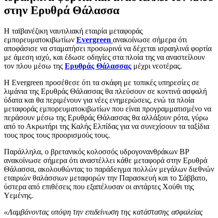
στην Ερυθρά Θάλασσα
Η ταϊβανέζικη ναυτιλιακή εταιρία μεταφοράς
εμπορευματοκιβωτίων
Evergreen
ανακοίνωσε σήμερα ότι
αποφάσισε να σταματήσει προσωρινά να δέχεται ισραηλινά φορτία
με άμεση ισχύ, και έδωσε οδηγίες στα πλοία της να αναστείλουν
τον πλου μέσω της
Ερυθράς Θάλασσας
μέχρι νεοτέρας.
Η Evergreen προσέθεσε ότι τα σκάφη με τοπικές υπηρεσίες σε
λιμάνια της Ερυθράς Θάλασσας θα πλεύσουν σε κοντινά ασφαλή
ύδατα και θα περιμένουν για νέες ενημερώσεις, ενώ τα πλοία
μεταφοράς εμπορευματοκιβωτίων που είναι προγραμματισμένο να
περάσουν μέσω της Ερυθράς Θάλασσας θα αλλάξουν ρότα, γύρω
από το Ακρωτήρι της Καλής Ελπίδας για να συνεχίσουν τα ταξίδια
τους προς τους προορισμούς τους.
Παράλληλα, ο βρετανικός κολοσσός υδρογονανθράκων BP
ανακοίνωσε σήμερα ότι αναστέλλει κάθε μεταφορά στην Ερυθρά
Θάλασσα, ακολουθώντας το παράδειγμα πολλών μεγάλων διεθνών
εταιριών θαλάσσιων μεταφορών την Παρασκευή και το Σάββατο,
ύστερα από επιθέσεις που εξαπέλυσαν οι αντάρτες Χούθι της
Υεμένης.
«Λαμβάνοντας υπόψη την επιδείνωση της κατάστασης ασφαλείας