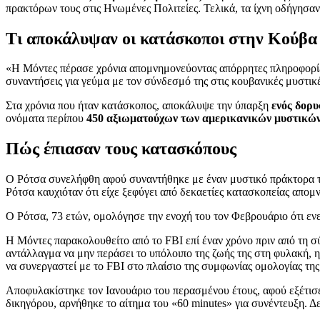
πρακτόρων τους στις Ηνωμένες Πολιτείες. Τελικά, τα ίχνη οδήγησαν
Τι αποκάλυψαν οι κατάσκοποι στην Κούβα
«Η Μόντες πέρασε χρόνια απομνημονεύοντας απόρρητες πληροφορίες 
συναντήσεις για γεύμα με τον σύνδεσμό της στις κουβανικές μυστικ
Στα χρόνια που ήταν κατάσκοπος, αποκάλυψε την ύπαρξη
ενός δορ
ονόματα περίπου
450 αξιωματούχων των αμερικανικών μυστικώ
Πώς έπιασαν τους κατασκόπους
Ο Ρότσα συνελήφθη αφού συναντήθηκε με έναν μυστικό πράκτορα το
Ρότσα καυχιόταν ότι είχε ξεφύγει από δεκαετίες κατασκοπείας απο
Ο Ρότσα, 73 ετών, ομολόγησε την ενοχή του τον Φεβρουάριο ότι εν
Η Mόντες παρακολουθείτο από το FBI επί έναν χρόνο πριν από τη σ
αντάλλαγμα να μην περάσει το υπόλοιπο της ζωής της στη φυλακή, η
να συνεργαστεί με το FBI στο πλαίσιο της συμφωνίας ομολογίας της
Αποφυλακίστηκε τον Ιανουάριο του περασμένου έτους, αφού εξέτισ
δικηγόρου, αρνήθηκε το αίτημα του «60 minutes» για συνέντευξη. Δ