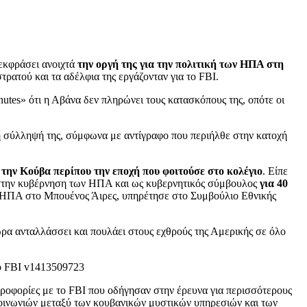
εκφράσει ανοιχτά
την οργή της για την πολιτική των ΗΠΑ στη
ρατού και τα αδέλφια της εργάζονταν για το FBI.
utes» ότι η Αβάνα δεν πληρώνει τους κατασκόπους της, οπότε οι
τη σύλληψή της, σύμφωνα με αντίγραφο που περιήλθε στην κατοχή
την Κούβα περίπου την εποχή που φοιτούσε στο κολέγιο
. Είπε
σε στην κυβέρνηση των ΗΠΑ και ως κυβερνητικός σύμβουλος
για 40
ν ΗΠΑ στο Μπουένος Άιρες, υπηρέτησε στο Συμβούλιο Εθνικής
ώρα ανταλλάσσει και πουλάει στους εχθρούς της Αμερικής σε όλο
οφορίες με το FBI που οδήγησαν στην έρευνα για περισσότερους
οινωνιών μεταξύ των κουβανικών μυστικών υπηρεσιών και των