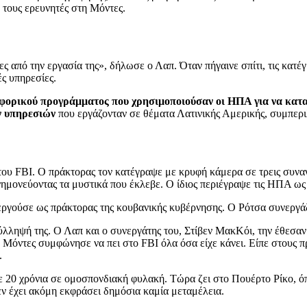
 τους ερευνητές στη Μόντες.
από την εργασία της», δήλωσε ο Λαπ. Όταν πήγαινε σπίτι, τις κατέγ
ές υπηρεσίες.
υφορικού προγράμματος που χρησιμοποιούσαν οι ΗΠΑ για να κατ
ν υπηρεσιών
που εργάζονταν σε θέματα Λατινικής Αμερικής, συμπε
υ FBI. Ο πράκτορας τον κατέγραψε με κρυφή κάμερα σε τρεις συναντ
μνημονεύοντας τα μυστικά που έκλεβε. Ο ίδιος περιέγραψε τις ΗΠΑ ω
εργούσε ως πράκτορας της κουβανικής κυβέρνησης. Ο Ρότσα συνεργάζε
ύλληψή της. Ο Λαπ και ο συνεργάτης του, Στίβεν ΜακΚόι, την έθεσαν
 Mόντες συμφώνησε να πει στο FBI όλα όσα είχε κάνει. Είπε στους πρ
.
ε 20 χρόνια σε ομοσπονδιακή φυλακή. Τώρα ζει στο Πουέρτο Ρίκο, ό
εν έχει ακόμη εκφράσει δημόσια καμία μεταμέλεια.