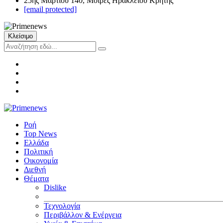
25ης Μαρτίου 140, Μοίρες Ηρακλείου Κρήτης
[email protected]
Κλείσιμο
Ροή
Top News
Ελλάδα
Πολιτική
Οικονομία
Διεθνή
Θέματα
Dislike
Τεχνολογία
Περιβάλλον & Ενέργεια