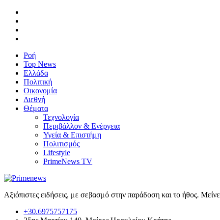
Ροή
Top News
Ελλάδα
Πολιτική
Οικονομία
Διεθνή
Θέματα
Τεχνολογία
Περιβάλλον & Ενέργεια
Υγεία & Επιστήμη
Πολιτισμός
Lifestyle
PrimeNews TV
Αξιόπιστες ειδήσεις, με σεβασμό στην παράδοση και το ήθος. Μείν
+30.6975757175