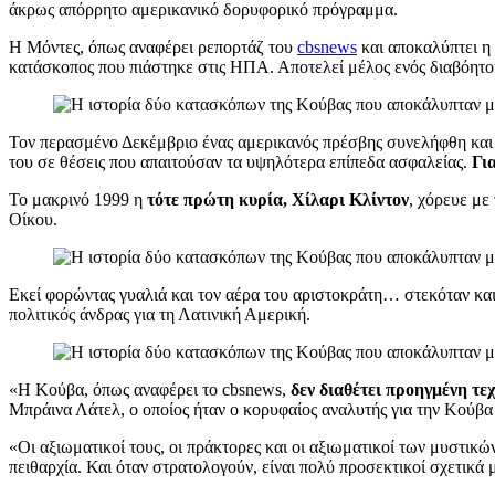
άκρως απόρρητο αμερικανικό δορυφορικό πρόγραμμα.
Η Μόντες, όπως αναφέρει ρεπορτάζ του
cbsnews
και αποκαλύπτει η 
κατάσκοπος που πιάστηκε στις ΗΠΑ. Αποτελεί μέλος ενός διαβόητο
Τον περασμένο Δεκέμβριο ένας αμερικανός πρέσβης συνελήφθη και
του σε θέσεις που απαιτούσαν τα υψηλότερα επίπεδα ασφαλείας.
Γι
Το μακρινό 1999 η
τότε πρώτη κυρία, Χίλαρι Κλίντον
, χόρευε με
Οίκου.
Εκεί φορώντας γυαλιά και τον αέρα του αριστοκράτη… στεκόταν κ
πολιτικός άνδρας για τη Λατινική Αμερική.
«Η Κούβα, όπως αναφέρει το cbsnews,
δεν διαθέτει προηγμένη τε
Μπράινα Λάτελ, ο οποίος ήταν ο κορυφαίος αναλυτής για την Κού
«Οι αξιωματικοί τους, οι πράκτορες και οι αξιωματικοί των μυστικώ
πειθαρχία. Και όταν στρατολογούν, είναι πολύ προσεκτικοί σχετικά 