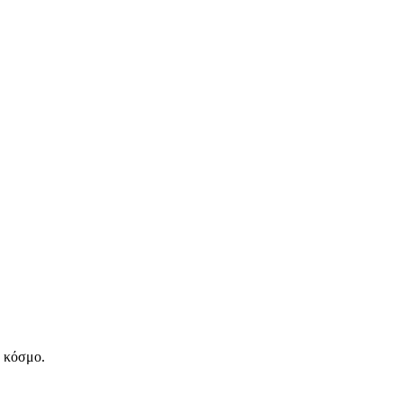
ν κόσμο.