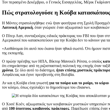
Τον περασμένο Δεκέμβριο, ο Γενικός Εισαγγελέας, Μέρικ Γκάρλαντ
Πώς στρατολογούσε η Κούβα κατασκόπου
Η Μόντες στρατολογήθηκε ενώ ήταν φοιτήτρια στη Σχολή Προηγμέν
Λατινική Αμερική
, όταν γνώρισε έναν αξιωματικό των κουβανικών 
Ο Πίτερ Λαπ, συνταξιούχος ειδικός πράκτορας του FBI που ήταν στη
Αμερικανοί που κατασκοπεύουν για την Κούβα δεν το κάνουν για τα
«Αισθάνομαι ότι αυτό που έκανα ήταν ηθικά σωστό. Ότι ήμουν πιστ
της εκπομπής.
Ο πρώην πρέσβης των ΗΠΑ, Βίκτορ Μανουέλ Ρότσα, ο οποίος
κατ
ότι επηρεάστηκε από τη ριζοσπαστική πολιτική της εποχής όταν τα
χρόνια
. Σε όλο αυτό το διάστημα,
ήταν επίσης μυστικός πράκτορ
Ασφάλειας και έγινε πρεσβευτής στη Βολιβία.
Αν και η Κούβα είναι γνωστή
για τα πούρα και το ρούμι, το κύριο
τον κόσμο, όπως σχολιάζει το δημοσίευμα του cbsnews.
Ο Χοσέ Κοέν, αξιωματικός των κουβανικών μυστικών υπηρεσιών πο
από
100 ύποπτους κουβανούς πράκτορες
. Παρέδωσε επίσης έναν 