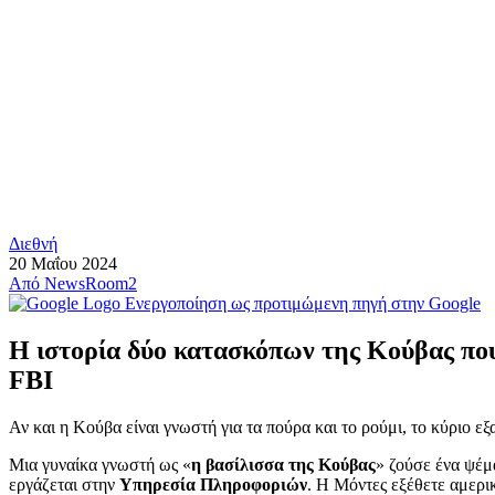
Διεθνή
20 Μαΐου 2024
Από
NewsRoom2
Ενεργοποίηση ως προτιμώμενη πηγή στην Google
Η ιστορία δύο κατασκόπων της Κούβας που
FBI
Αν και η Κούβα είναι γνωστή για τα πούρα και το ρούμι, το κύριο εξ
Μια γυναίκα γνωστή ως «
η βασίλισσα της Κούβας
» ζούσε ένα ψέμ
εργάζεται στην
Υπηρεσία Πληροφοριών
. Η Μόντες εξέθετε αμερι