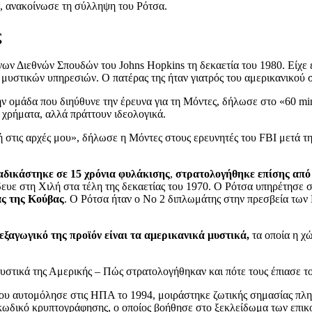
, ανακοίνωσε τη σύλληψη του Ρότσα.
ς
ων Διεθνών Σπουδών του Johns Hopkins τη δεκαετία του 1980. Είχε 
μυστικών υπηρεσιών. Ο πατέρας της ήταν γιατρός του αμερικανικού στ
ν ομάδα που διηύθυνε την έρευνα για τη Μόντες, δήλωσε στο «60 min
 χρήματα, αλλά πράττουν ιδεολογικά.
ή στις αρχές μου», δήλωσε η Μόντες στους ερευνητές του FBI μετά 
αδικάστηκε σε 15 χρόνια φυλάκισης
,
στρατολογήθηκε επίσης από 
ξίδευε στη Χιλή στα τέλη της δεκαετίας του 1970. Ο Ρότσα υπηρέτη
ας της Κούβας
. Ο Ρότσα ήταν ο Νο 2 διπλωμάτης στην πρεσβεία τω
 εξαγωγικό της προϊόν είναι τα αμερικανικά μυστικά,
τα οποία η χ
υ αυτομόλησε στις ΗΠΑ το 1994, μοιράστηκε ζωτικής σημασίας πληρ
κωδικό κρυπτογράφησης, ο οποίος βοήθησε στο ξεκλείδωμα των επικ