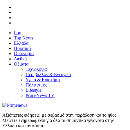
Ροή
Top News
Ελλάδα
Πολιτική
Οικονομία
Διεθνή
Θέματα
Τεχνολογία
Περιβάλλον & Ενέργεια
Υγεία & Επιστήμη
Πολιτισμός
Lifestyle
PrimeNews TV
Αξιόπιστες ειδήσεις, με σεβασμό στην παράδοση και το ήθος.
Μείνετε ενημερωμένοι για όλα τα σημαντικά γεγονότα στην
Ελλάδα και τον κόσμο.