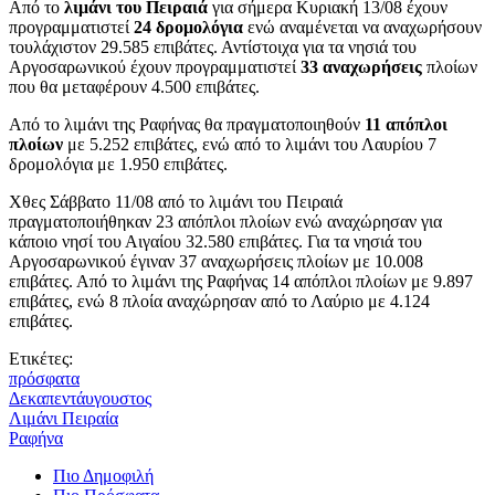
Από το
λιμάνι του Πειραιά
για σήμερα Κυριακή 13/08 έχουν
προγραμματιστεί
24 δρομολόγια
ενώ αναμένεται να αναχωρήσουν
τουλάχιστον 29.585 επιβάτες. Αντίστοιχα για τα νησιά του
Αργοσαρωνικού έχουν προγραμματιστεί
33 αναχωρήσεις
πλοίων
που θα μεταφέρουν 4.500 επιβάτες.
Από το λιμάνι της Ραφήνας θα πραγματοποιηθούν
11 απόπλοι
πλοίων
με 5.252 επιβάτες, ενώ από το λιμάνι του Λαυρίου 7
δρομολόγια με 1.950 επιβάτες.
Χθες Σάββατο 11/08 από το λιμάνι του Πειραιά
πραγματοποιήθηκαν 23 απόπλοι πλοίων ενώ αναχώρησαν για
κάποιο νησί του Αιγαίου 32.580 επιβάτες. Για τα νησιά του
Αργοσαρωνικού έγιναν 37 αναχωρήσεις πλοίων με 10.008
επιβάτες. Από το λιμάνι της Ραφήνας 14 απόπλοι πλοίων με 9.897
επιβάτες, ενώ 8 πλοία αναχώρησαν από το Λαύριο με 4.124
επιβάτες.
Ετικέτες:
πρόσφατα
Δεκαπεντάυγουστος
Λιμάνι Πειραία
Ραφήνα
Πιο Δημοφιλή