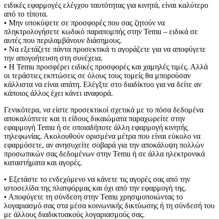
ειδικές εφαρμογές ελέγχου ταυτότητας για κινητά, είναι καλύτερο
από το τίποτα.
• Μην υποκύψετε σε προσφορές που σας ζητούν να
πληκτρολογήσετε κωδικό παραπομπής στην Temu – ειδικά σε
αυτές που περιλαμβάνουν διάσημους.
• Να εξετάζετε πάντα προσεκτικά τι αγοράζετε για να αποφύγετε
την απογοήτευση στη συνέχεια.
• Η Temu προσφέρει ειδικές προσφορές και χαμηλές τιμές. Αλλά
οι τεράστιες εκπτώσεις σε όλους τους τομείς θα μπορούσαν
κάλλιστα να είναι απάτη. Ελέγξτε στο διαδίκτυο για να δείτε αν
κάποιος άλλος έχει κάνει αναφορά.
Γενικότερα, να είστε προσεκτικοί σχετικά με το πόσα δεδομένα
αποκαλύπτετε και τι είδους δικαιώματα παραχωρείτε στην
εφαρμογή Temu ή σε οποιαδήποτε άλλη εφαρμογή κινητής
τηλεφωνίας. Ακολουθούν ορισμένα μέτρα που είναι εύκολο να
εφαρμόσετε, αν ανησυχείτε σοβαρά για την αποκάλυψη πολλών
προσωπικών σας δεδομένων στην Temu ή σε άλλα ηλεκτρονικά
καταστήματα και αγορές.
• Εξετάστε το ενδεχόμενο να κάνετε τις αγορές σας από την
ιστοσελίδα της πλατφόρμας και όχι από την εφαρμογή της.
• Αποφύγετε τη σύνδεση στην Temu χρησιμοποιώντας το
λογαριασμό σας στα μέσα κοινωνικής δικτύωσης ή τη σύνδεσή του
με άλλους διαδικτυακούς λογαριασμούς σας.