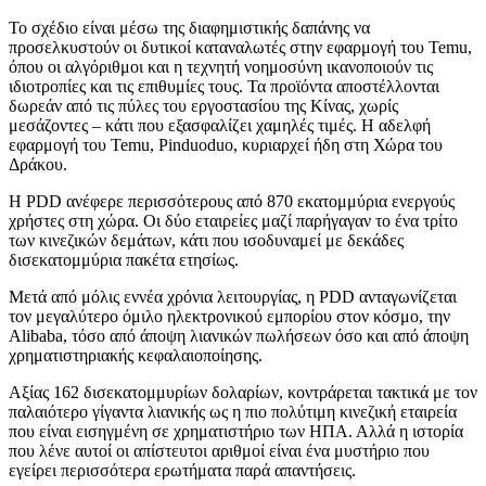
Το σχέδιο είναι μέσω της διαφημιστικής δαπάνης να
προσελκυστούν οι δυτικοί καταναλωτές στην εφαρμογή του Temu,
όπου οι αλγόριθμοι και η τεχνητή νοημοσύνη ικανοποιούν τις
ιδιοτροπίες και τις επιθυμίες τους. Τα προϊόντα αποστέλλονται
δωρεάν από τις πύλες του εργοστασίου της Κίνας, χωρίς
μεσάζοντες – κάτι που εξασφαλίζει χαμηλές τιμές. Η αδελφή
εφαρμογή του Temu, Pinduoduo, κυριαρχεί ήδη στη Χώρα του
Δράκου.
Η PDD ανέφερε περισσότερους από 870 εκατομμύρια ενεργούς
χρήστες στη χώρα. Οι δύο εταιρείες μαζί παρήγαγαν το ένα τρίτο
των κινεζικών δεμάτων, κάτι που ισοδυναμεί με δεκάδες
δισεκατομμύρια πακέτα ετησίως.
Μετά από μόλις εννέα χρόνια λειτουργίας, η PDD ανταγωνίζεται
τον μεγαλύτερο όμιλο ηλεκτρονικού εμπορίου στον κόσμο, την
Alibaba, τόσο από άποψη λιανικών πωλήσεων όσο και από άποψη
χρηματιστηριακής κεφαλαιοποίησης.
Αξίας 162 δισεκατομμυρίων δολαρίων, κοντράρεται τακτικά με τον
παλαιότερο γίγαντα λιανικής ως η πιο πολύτιμη κινεζική εταιρεία
που είναι εισηγμένη σε χρηματιστήριο των ΗΠΑ. Αλλά η ιστορία
που λένε αυτοί οι απίστευτοι αριθμοί είναι ένα μυστήριο που
εγείρει περισσότερα ερωτήματα παρά απαντήσεις.