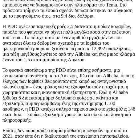
εμπόρους για να διαφημιστούν στην πλατφόρμα του Temu. Στο
πρόσφατο τρίμηνο τα έσοδα σχεδόν διπλασιάστηκαν σε σύγκριση
με το προηγούμενο έτος, στα 9,4 δισ. δολάρια.
H PDD ανέφερε ταμειακές ροές 2,5 δισεκατομμυρίων δολαρίων,
παρόλο που φαίνεται να ρίχνει πολύ μεγάλα ποσά στην επέκταση
του Temu. Το πέτυχε αυτό με έναν αριθμό εργαζομένων που
ανατρέπει όλα τα δεδομένα σχετικά με τα logistics του
ηλεκτρονικού εμπορίου: ξεκίνησε πέρυσι με 12.992 υπαλλήλους,
μια τάξη μεγέθους λιγότερο από την Alibaba και ένα μικρό κλάσμα
έναντι του 1,5 εκατομμυρίου της Amazon.
Το φυσικό αποτύπωμα της PDD είναι επίσης ασήμαντο, μια
εντυπωσιακή αντίθεση με τα Amazon, JD.com και Alibaba, όπου ο
έλεγχος των logistics θεωρούνταν από καιρό ως ανταγωνιστικό
πλεονέκτημα – ένας τρόπος για να εξασφαλιστούν η ταχύτητα, η
χωρητικότητα και η ικανοποιητική εξυπηρέτηση. Ενώ η Alibaba
ξοδεύει 5 δισεκατομμύρια δολάρια ετησίως σε ακίνητα και
εξοπλισμό, συμπεριλαμβανομένης της συντήρησης 1.100
αποθηκών, η PDD κατέχει σκληρά περιουσιακά στοιχεία μόλις 146
εκατ. δολ. – κυρίως εξοπλισμό γραφείου και υλικό και λογισμικό
πληροφορικής.
Επίσης δεν παρουσιάζει καμία μίσθωση αποθηκών πριν από το
2021, όταν είπε ότι η διαδικτυακή της επιχείρηση παντοπωλείου,