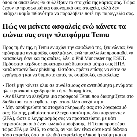
όπου οι απατεώνες θα συλλέξουν τα στοιχεία της κάρτας σας. Τώρα
έχουν τα προσωπικά και οικονομικά σας στοιχεία, αλλά δεν
υπάρχει καμία πιθανότητα να παραλάβετε ποτέ την παραγγελία σας.
Πώς να μείνετε ασφαλείς ενώ κάνετε τα
ψώνια σας στην πλατφόρμα Temu
Προς τιμήν της, η Temu ενισχύει την ασφάλειά της, ξεκινώντας ένα
πρόγραμμα ανταμοιβής σφαλμάτων, ενώ παράλληλα προσπαθεί να
καταπολεμήσει και τις απάτες, λέει ο Phil Muncaster της ESET.
Πρόσφατα κέρδισε προκαταρκτικά δικαστικά μέτρα στις ΗΠΑ
κατά ιστοσελίδων phishing. Ωστόσο, πρέπει επίσης να είστε σε
εγρήγορση και να θυμάστε αυτές τις συμβουλές ασφαλείας:
• Ποτέ μην κάνετε κλικ σε συνδέσμους σε ανεπιθύμητα μηνύματα
ηλεκτρονικού ταχυδρομείου ή σε διαφημίσεις.
• Αν θέλετε να ελέγξετε μια προσφορά Temu που διαφημίζεται στο
διαδίκτυο, επισκεφθείτε την ιστοσελίδα ανεξάρτητα.
• Μην αποθηκεύετε τα στοιχεία πληρωμής σας στο λογαριασμό
σας. Επίσης, ρυθμίστε τον έλεγχο ταυτότητας δύο παραγόντων
(2FA), ώστε ο λογαριασμός σας να προστατεύεται με κάτι
περισσότερο από έναν κωδικό πρόσβασης. Η Temu προσφέρει
τώρα 2FA με SMS, το οποίο, αν και δεν είναι ούτε κατά διάνοια
τόσο ασφαλές όσο τα κλειδιά ασφαλείας υλικού ή ακόμη και οι