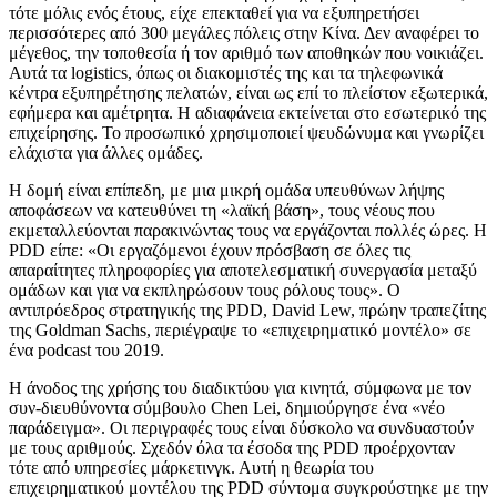
τότε μόλις ενός έτους, είχε επεκταθεί για να εξυπηρετήσει
περισσότερες από 300 μεγάλες πόλεις στην Κίνα. Δεν αναφέρει το
μέγεθος, την τοποθεσία ή τον αριθμό των αποθηκών που νοικιάζει.
Αυτά τα logistics, όπως οι διακομιστές της και τα τηλεφωνικά
κέντρα εξυπηρέτησης πελατών, είναι ως επί το πλείστον εξωτερικά,
εφήμερα και αμέτρητα. Η αδιαφάνεια εκτείνεται στο εσωτερικό της
επιχείρησης. Το προσωπικό χρησιμοποιεί ψευδώνυμα και γνωρίζει
ελάχιστα για άλλες ομάδες.
Η δομή είναι επίπεδη, με μια μικρή ομάδα υπευθύνων λήψης
αποφάσεων να κατευθύνει τη «λαϊκή βάση», τους νέους που
εκμεταλλεύονται παρακινώντας τους να εργάζονται πολλές ώρες. Η
PDD είπε: «Οι εργαζόμενοι έχουν πρόσβαση σε όλες τις
απαραίτητες πληροφορίες για αποτελεσματική συνεργασία μεταξύ
ομάδων και για να εκπληρώσουν τους ρόλους τους». Ο
αντιπρόεδρος στρατηγικής της PDD, David Lew, πρώην τραπεζίτης
της Goldman Sachs, περιέγραψε το «επιχειρηματικό μοντέλο» σε
ένα podcast του 2019.
Η άνοδος της χρήσης του διαδικτύου για κινητά, σύμφωνα με τον
συν-διευθύνοντα σύμβουλο Chen Lei, δημιούργησε ένα «νέο
παράδειγμα». Οι περιγραφές τους είναι δύσκολο να συνδυαστούν
με τους αριθμούς. Σχεδόν όλα τα έσοδα της PDD προέρχονταν
τότε από υπηρεσίες μάρκετινγκ. Αυτή η θεωρία του
επιχειρηματικού μοντέλου της PDD σύντομα συγκρούστηκε με την