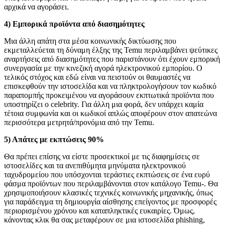
αρχικά να αγοράσει.
4) Εμπορικά προϊόντα από διασημότητες
Μια άλλη απάτη στα μέσα κοινωνικής δικτύωσης που
εκμεταλλεύεται τη δύναμη έλξης της Temu περιλαμβάνει ψεύτικες
αναρτήσεις από διασημότητες που παριστάνουν ότι έχουν εμπορική
συνεργασία με την κινεζική αγορά ηλεκτρονικού εμπορίου. Ο
τελικός στόχος και εδώ είναι να πειστούν οι θαυμαστές να
επισκεφθούν την ιστοσελίδα και να πληκτρολογήσουν τον κωδικό
παραπομπής προκειμένου να αγοράσουν εκπτωτικά προϊόντα που
υποστηρίζει ο celebrity. Για άλλη μια φορά, δεν υπάρχει καμία
τέτοια συμφωνία και οι κωδικοί απλώς αποφέρουν στον απατεώνα
περισσότερα μετρητά/προνόμια από την Temu.
5) Απάτες με εκπτώσεις 90%
Θα πρέπει επίσης να είστε προσεκτικοί με τις διαφημίσεις σε
ιστοσελίδες και τα ανεπιθύμητα μηνύματα ηλεκτρονικού
ταχυδρομείου που υπόσχονται τεράστιες εκπτώσεις σε ένα ευρύ
φάσμα προϊόντων που περιλαμβάνονται στον κατάλογο Temu-. Θα
χρησιμοποιήσουν κλασικές τεχνικές κοινωνικής μηχανικής, όπως
για παράδειγμα τη δημιουργία αίσθησης επείγοντος με προσφορές
περιορισμένου χρόνου και καταπληκτικές ευκαιρίες. Όμως,
κάνοντας κλικ θα σας μεταφέρουν σε μια ιστοσελίδα phishing,