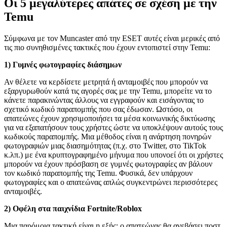
Οι 5 μεγαλύτερες απάτες σε σχέση με την
Temu
Σύμφωνα με τον Muncaster από την ESET αυτές είναι μερικές από
τις πιο συνηθισμένες τακτικές που έχουν εντοπιστεί στην Temu:
1) Γυμνές φωτογραφίες διάσημων
Αν θέλετε να κερδίσετε μετρητά ή ανταμοιβές που μπορούν να
εξαργυρωθούν κατά τις αγορές σας με την Temu, μπορείτε να το
κάνετε παρακινώντας άλλους να εγγραφούν και εισάγοντας το
σχετικό κωδικό παραπομπής που σας έδωσαν. Ωστόσο, οι
απατεώνες έχουν χρησιμοποιήσει τα μέσα κοινωνικής δικτύωσης
για να εξαπατήσουν τους χρήστες ώστε να υποκλέψουν αυτούς τους
κωδικούς παραπομπής. Μια μέθοδος είναι η ανάρτηση πονηρών
φωτογραφιών μιας διασημότητας (π.χ. στο Twitter, στο TikTok
κ.λπ.) με ένα κρυπτογραφημένο μήνυμα που υπονοεί ότι οι χρήστες
μπορούν να έχουν πρόσβαση σε γυμνές φωτογραφίες αν βάλουν
τον κωδικό παραπομπής της Temu. Φυσικά, δεν υπάρχουν
φωτογραφίες και ο απατεώνας απλώς συγκεντρώνει περισσότερες
ανταμοιβές.
2) Οφέλη στα παιχνίδια Fortnite/Roblox
Μια παρόμοια τακτική είναι η εξής: ο απατεώνας θα ανεβάσει ποστ