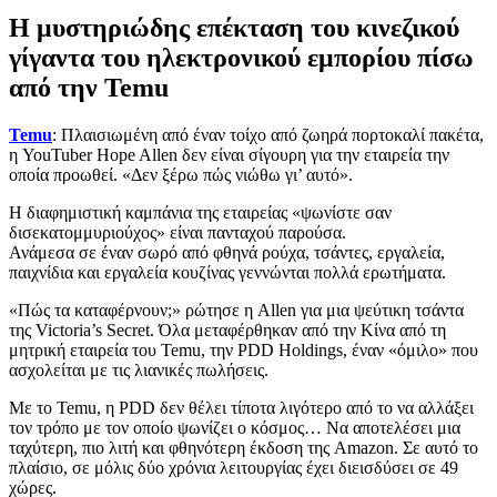
Η μυστηριώδης επέκταση του κινεζικού
γίγαντα του ηλεκτρονικού εμπορίου πίσω
από την Temu
Temu
: Πλαισιωμένη από έναν τοίχο από ζωηρά πορτοκαλί πακέτα,
η YouTuber Hope Allen δεν είναι σίγουρη για την εταιρεία την
οποία προωθεί. «Δεν ξέρω πώς νιώθω γι’ αυτό».
Η διαφημιστική καμπάνια της εταιρείας «ψωνίστε σαν
δισεκατομμυριούχος» είναι πανταχού παρούσα.
Ανάμεσα σε έναν σωρό από φθηνά ρούχα, τσάντες, εργαλεία,
παιχνίδια και εργαλεία κουζίνας γεννώνται πολλά ερωτήματα.
«Πώς τα καταφέρνουν;» ρώτησε η Allen για μια ψεύτικη τσάντα
της Victoria’s Secret. Όλα μεταφέρθηκαν από την Κίνα από τη
μητρική εταιρεία του Temu, την PDD Holdings, έναν «όμιλο» που
ασχολείται με τις λιανικές πωλήσεις.
Με το Temu, η PDD δεν θέλει τίποτα λιγότερο από το να αλλάξει
τον τρόπο με τον οποίο ψωνίζει ο κόσμος… Να αποτελέσει μια
ταχύτερη, πιο λιτή και φθηνότερη έκδοση της Amazon. Σε αυτό το
πλαίσιο, σε μόλις δύο χρόνια λειτουργίας έχει διεισδύσει σε 49
χώρες.