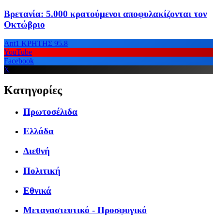
Βρετανία: 5.000 κρατούμενοι αποφυλακίζονται τον
Οκτώβριο
Ant1 ΚΡΗΤΗΣ 95.8
YouTube
Facebook
X
Κατηγορίες
Πρωτοσέλιδα
Ελλάδα
Διεθνή
Πολιτική
Εθνικά
Μεταναστευτικό - Προσφυγικό