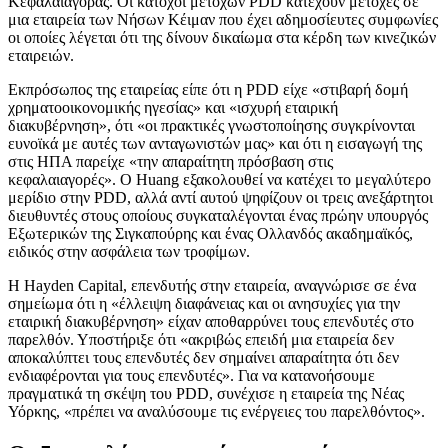
Κεφαλαιαγοράς. Οι κάτοχοι μετοχών PDD κατέχουν μετοχές σε
μια εταιρεία των Νήσων Κέιμαν που έχει αδημοσίευτες συμφωνίες
οι οποίες λέγεται ότι της δίνουν δικαίωμα στα κέρδη των κινεζικών
εταιρειών.
Εκπρόσωπος της εταιρείας είπε ότι η PDD είχε «στιβαρή δομή
χρηματοοικονομικής ηγεσίας» και «ισχυρή εταιρική
διακυβέρνηση», ότι «οι πρακτικές γνωστοποίησης συγκρίνονται
ευνοϊκά με αυτές των ανταγωνιστών μας» και ότι η εισαγωγή της
στις ΗΠΑ παρείχε «την απαραίτητη πρόσβαση στις
κεφαλαιαγορές». Ο Huang εξακολουθεί να κατέχει το μεγαλύτερο
μερίδιο στην PDD, αλλά αντί αυτού ψηφίζουν οι τρεις ανεξάρτητοι
διευθυντές στους οποίους συγκαταλέγονται ένας πρώην υπουργός
Εξωτερικών της Σιγκαπούρης και ένας Ολλανδός ακαδημαϊκός,
ειδικός στην ασφάλεια των τροφίμων.
Η Hayden Capital, επενδυτής στην εταιρεία, αναγνώρισε σε ένα
σημείωμα ότι η «έλλειψη διαφάνειας και οι ανησυχίες για την
εταιρική διακυβέρνηση» είχαν αποθαρρύνει τους επενδυτές στο
παρελθόν. Υποστήριξε ότι «ακριβώς επειδή μια εταιρεία δεν
αποκαλύπτει τους επενδυτές δεν σημαίνει απαραίτητα ότι δεν
ενδιαφέρονται για τους επενδυτές». Για να κατανοήσουμε
πραγματικά τη σκέψη του PDD, συνέχισε η εταιρεία της Νέας
Υόρκης, «πρέπει να αναλύσουμε τις ενέργειες του παρελθόντος».