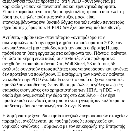
αξιολογήσει πολλές προτάσεις, ότι γ PDD «συνεργάζεται με
κορυφαία γεωπονικά πανεπιστήμια και ερευνητικά ιδρύματα.
Είμαστε αφοσιωμένοι στη δημιουργία αξίας, η οποία αποτελεί τη
βάση της υψηλής ποιότητας ανάπτυξής μας», είπε,
επαναλαμβάνοντας ένα βασικό δόγμα του τελευταίου πενταετούς
σχεδίου της χώρας του. Η PDD δεν έχει οικονομικό διευθυντή.
Αντίθετα, «βρίσκεται» στον τέταρτο «αντιπρόεδρο των
οικονομικών» από την αρχική δημόσια προσφορά του 2018, εάν
συνυπολογιστεί μια περίοδος κατά την οποία ο ιδρυτής Huang
πρόσθεσε τη θέση εργασίας στα καθήκοντά του. Πάντως, φαίνεται
ότι όσο τα κέρδη είναι καλά, οι επενδυτές είναι πρόθυμοι να
ανεχθούν τέτοια αδιαφάνεια. Στη Wall Street, 53 από τους 56
αναλυτές συνιστούν στους πελάτες τους να αγοράσουν και κανένας
δεν προτείνει να πουλήσουν. Η κατάρριψη των κανόνων φαίνεται
να καθιστά την PDD ένα tabula rasa στο οποίο οι ξένοι επενδυτές
προβάλλουν υποθέσεις. Σε αντίθεση με άλλες μεγάλες κινεζικές
εταιρείες εισηγμένες στο χρηματιστήριο των ΗΠΑ, η PDD – η
οποία έχει ονομαστικά την έδρα της στο Δουβλίνο – δεν έχει
προσελκύσει επενδυτές που μπορεί να τη γνωρίζουν καλύτερα με
μια δευτερεύουσα εισαγωγή στο Χονγκ Κονγκ.
Η δομή για την ξένη ιδιοκτησία κινεζικών περιουσιακών στοιχείων
παραμένει ανεξέλεγκτη, με «αυξημένους λειτουργικούς και
νομικούς κινδύνους», σύμφωνα με τον επικεφαλής της Επιτροπής