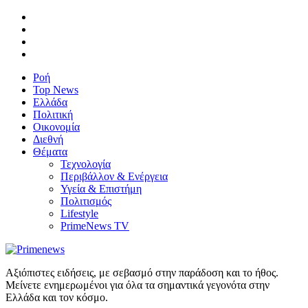
Ροή
Top News
Ελλάδα
Πολιτική
Οικονομία
Διεθνή
Θέματα
Τεχνολογία
Περιβάλλον & Ενέργεια
Υγεία & Επιστήμη
Πολιτισμός
Lifestyle
PrimeNews TV
Αξιόπιστες ειδήσεις, με σεβασμό στην παράδοση και το ήθος.
Μείνετε ενημερωμένοι για όλα τα σημαντικά γεγονότα στην
Ελλάδα και τον κόσμο.