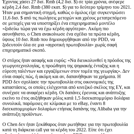
Έχοντας χάσει 27 δισ. Rmb (4,2 δισ. $) σε τρία χρόνια, ανέφερε
κέρδη 2,4 δισ. Rmb (380 εκατ. $) για το δεύτερο τρίμηνο του 2021.
Ήταν μια σημαντική στιγμή, καθώς ο όμιλος είχε συγκεντρώσει
11,6 δισ. $ από τις πωλήσεις μετοχών και χρέους μετατρεπόμενο
σε μετοχές για να υποστηρίξει ένα επιχειρηματικό μοντέλο
«ξοδεύω τώρα για να έχω κέρδη αργότερα». Ακόμη πιο
ασυνήθιστο, ο Chen ανακοίνωσε ένα σχέδιο τα πρώτα κέρδη,
ύψους 10 δισ. Rmb που δημιουργήθηκαν από την PDD, να
ξοδευτούν όλα σε μια «αγροτική πρωτοβουλία» χωρίς σαφή
επιχειρηματικό σκοπό.
Ο στόχος ήταν ασαφής και ευρύς: «Να διευκολυνθεί η πρόοδος της
γεωργοτεχνολογίας, η προώθηση της ψηφιακής ένταξης και η
εύρεση ταλέντων και εργαζόμενων στον τομέα της γεωργίας». Δεν
είναι σαφές πώς, ή ακόμη και αν, δαπανήθηκαν τα χρήματα. Η
PDD δεν σχολίασε την πρωτοβουλία στις οικονομικές της
καταστάσεις, οι οποίες ελέγχονται από κινεζικό σκέλος της EY, και
συνέχισε να αναφέρει κέρδη. Οι δαπάνες έρευνας και ανάπτυξης
εκείνο το έτος αυξήθηκαν μόλις κατά 1,5 δισεκατομμύριο δολάρια
συνολικά, παρόμοιες σε κλίμακα με το eBay, έναντι 8
δισεκατομμυρίων δολαρίων ετήσιας δαπάνης της Alibaba για την
ανάπτυξη προϊόντων.
Ο Chen δεν ήταν ξεκάθαρος όταν ρωτήθηκε για την πρωτοβουλία
κατά τη διάρκεια call για τα κέρδη του 2022. Είπε ότι έχει