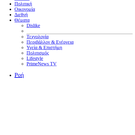
Πολιτική
Οικονομία
Διεθνή
Θέματα
Dislike
Τεχνολογία
Περιβάλλον & Ενέργεια
Υγεία & Επιστήμη
Πολιτισμός
Lifestyle
PrimeNews TV
Ροή