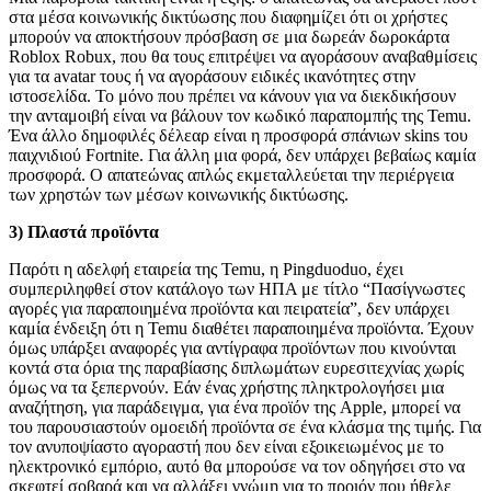
στα μέσα κοινωνικής δικτύωσης που διαφημίζει ότι οι χρήστες
μπορούν να αποκτήσουν πρόσβαση σε μια δωρεάν δωροκάρτα
Roblox Robux, που θα τους επιτρέψει να αγοράσουν αναβαθμίσεις
για τα avatar τους ή να αγοράσουν ειδικές ικανότητες στην
ιστοσελίδα. Το μόνο που πρέπει να κάνουν για να διεκδικήσουν
την ανταμοιβή είναι να βάλουν τον κωδικό παραπομπής της Temu.
Ένα άλλο δημοφιλές δέλεαρ είναι η προσφορά σπάνιων skins του
παιχνιδιού Fortnite. Για άλλη μια φορά, δεν υπάρχει βεβαίως καμία
προσφορά. Ο απατεώνας απλώς εκμεταλλεύεται την περιέργεια
των χρηστών των μέσων κοινωνικής δικτύωσης.
3) Πλαστά προϊόντα
Παρότι η αδελφή εταιρεία της Temu, η Pingduoduo, έχει
συμπεριληφθεί στον κατάλογο των ΗΠΑ με τίτλο “Πασίγνωστες
αγορές για παραποιημένα προϊόντα και πειρατεία”, δεν υπάρχει
καμία ένδειξη ότι η Temu διαθέτει παραποιημένα προϊόντα. Έχουν
όμως υπάρξει αναφορές για αντίγραφα προϊόντων που κινούνται
κοντά στα όρια της παραβίασης διπλωμάτων ευρεσιτεχνίας χωρίς
όμως να τα ξεπερνούν. Εάν ένας χρήστης πληκτρολογήσει μια
αναζήτηση, για παράδειγμα, για ένα προϊόν της Apple, μπορεί να
του παρουσιαστούν ομοειδή προϊόντα σε ένα κλάσμα της τιμής. Για
τον ανυποψίαστο αγοραστή που δεν είναι εξοικειωμένος με το
ηλεκτρονικό εμπόριο, αυτό θα μπορούσε να τον οδηγήσει στο να
σκεφτεί σοβαρά και να αλλάξει γνώμη για το προιόν που ήθελε