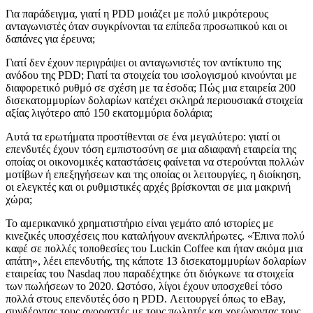
Για παράδειγμα, γιατί η PDD μοιάζει με πολύ μικρότερους
ανταγωνιστές όταν συγκρίνονται τα επίπεδα προσωπικού και οι
δαπάνες για έρευνα;
Γιατί δεν έχουν περιγράψει οι ανταγωνιστές τον αντίκτυπο της
ανόδου της PDD; Γιατί τα στοιχεία του ισολογισμού κινούνται με
διαφορετικό ρυθμό σε σχέση με τα έσοδα; Πώς μια εταιρεία 200
δισεκατομμυρίων δολαρίων κατέχει σκληρά περιουσιακά στοιχεία
αξίας λιγότερο από 150 εκατομμύρια δολάρια;
Αυτά τα ερωτήματα προστίθενται σε ένα μεγαλύτερο: γιατί οι
επενδυτές έχουν τόση εμπιστοσύνη σε μια αδιαφανή εταιρεία της
οποίας οι οικονομικές καταστάσεις φαίνεται να στερούνται πολλών
μοτίβων ή επεξηγήσεων και της οποίας οι λειτουργίες, η διοίκηση,
οι ελεγκτές και οι ρυθμιστικές αρχές βρίσκονται σε μια μακρινή
χώρα;
Το αμερικανικό χρηματιστήριο είναι γεμάτο από ιστορίες με
κινεζικές υποσχέσεις που καταλήγουν ανεκπλήρωτες. «Έπινα πολύ
καφέ σε πολλές τοποθεσίες του Luckin Coffee και ήταν ακόμα μια
απάτη», λέει επενδυτής, της κάποτε 13 δισεκατομμυρίων δολαρίων
εταιρείας του Nasdaq που παραδέχτηκε ότι διόγκωνε τα στοιχεία
των πωλήσεων το 2020. Ωστόσο, λίγοι έχουν υποσχεθεί τόσο
πολλά στους επενδυτές όσο η PDD. Λειτουργεί όπως το eBay,
συνδέοντας τους αγοραστές με τους πωλητές και χρεώνοντας τους