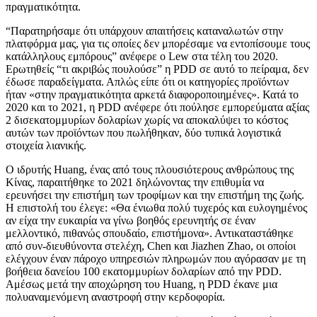
πραγματικότητα.
“Παρατηρήσαμε ότι υπάρχουν απαιτήσεις καταναλωτών στην
πλατφόρμα μας, για τις οποίες δεν μπορέσαμε να εντοπίσουμε τους
κατάλληλους εμπόρους” ανέφερε ο Lew στα τέλη του 2020.
Ερωτηθείς “τι ακριβώς πουλούσε” η PDD σε αυτό το πείραμα, δεν
έδωσε παραδείγματα. Απλώς είπε ότι οι κατηγορίες προϊόντων
ήταν «στην πραγματικότητα αρκετά διαφοροποιημένες». Κατά το
2020 και το 2021, η PDD ανέφερε ότι πούλησε εμπορεύματα αξίας
2 δισεκατομμυρίων δολαρίων χωρίς να αποκαλύψει το κόστος
αυτών των προϊόντων που πωλήθηκαν, δύο τυπικά λογιστικά
στοιχεία λιανικής.
Ο ιδρυτής Huang, ένας από τους πλουσιότερους ανθρώπους της
Κίνας, παραιτήθηκε το 2021 δηλώνοντας την επιθυμία να
ερευνήσει την επιστήμη των τροφίμων και την επιστήμη της ζωής.
Η επιστολή του έλεγε: «Θα ένιωθα πολύ τυχερός και ευλογημένος
αν είχα την ευκαιρία να γίνω βοηθός ερευνητής σε έναν
μελλοντικό, πιθανώς σπουδαίο, επιστήμονα». Αντικαταστάθηκε
από συν-διευθύνοντα στελέχη, Chen και Jiazhen Zhao, οι οποίοι
ελέγχουν έναν πάροχο υπηρεσιών πληρωμών που αγόρασαν με τη
βοήθεια δανείου 100 εκατομμυρίων δολαρίων από την PDD.
Αμέσως μετά την αποχώρηση του Huang, η PDD έκανε μια
πολυαναμενόμενη αναστροφή στην κερδοφορία.