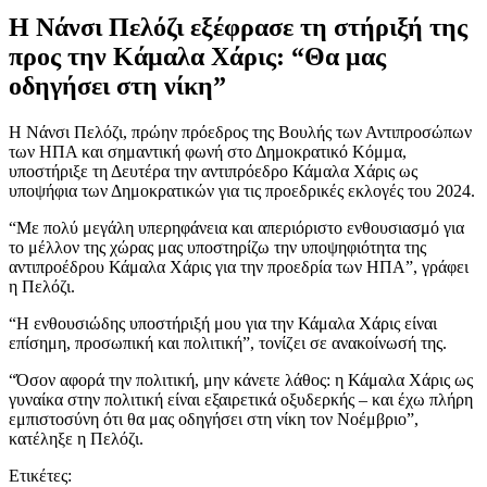
Η Νάνσι Πελόζι εξέφρασε τη στήριξή της
προς την Κάμαλα Χάρις: “Θα μας
οδηγήσει στη νίκη”
Η Νάνσι Πελόζι, πρώην πρόεδρος της Βουλής των Αντιπροσώπων
των ΗΠΑ και σημαντική φωνή στο Δημοκρατικό Κόμμα,
υποστήριξε τη Δευτέρα την αντιπρόεδρο Κάμαλα Χάρις ως
υποψήφια των Δημοκρατικών για τις προεδρικές εκλογές του 2024.
“Με πολύ μεγάλη υπερηφάνεια και απεριόριστο ενθουσιασμό για
το μέλλον της χώρας μας υποστηρίζω την υποψηφιότητα της
αντιπροέδρου Κάμαλα Χάρις για την προεδρία των ΗΠΑ”, γράφει
η Πελόζι.
“Η ενθουσιώδης υποστήριξή μου για την Κάμαλα Χάρις είναι
επίσημη, προσωπική και πολιτική”, τονίζει σε ανακοίνωσή της.
“Όσον αφορά την πολιτική, μην κάνετε λάθος: η Κάμαλα Χάρις ως
γυναίκα στην πολιτική είναι εξαιρετικά οξυδερκής – και έχω πλήρη
εμπιστοσύνη ότι θα μας οδηγήσει στη νίκη τον Νοέμβριο”,
κατέληξε η Πελόζι.
Ετικέτες: