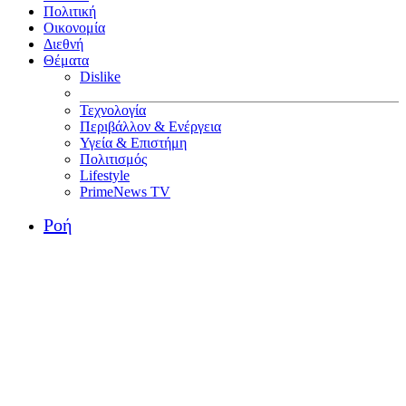
Πολιτική
Οικονομία
Διεθνή
Θέματα
Dislike
Τεχνολογία
Περιβάλλον & Ενέργεια
Υγεία & Επιστήμη
Πολιτισμός
Lifestyle
PrimeNews TV
Ροή