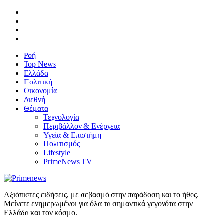
Ροή
Top News
Ελλάδα
Πολιτική
Οικονομία
Διεθνή
Θέματα
Τεχνολογία
Περιβάλλον & Ενέργεια
Υγεία & Επιστήμη
Πολιτισμός
Lifestyle
PrimeNews TV
Αξιόπιστες ειδήσεις, με σεβασμό στην παράδοση και το ήθος.
Μείνετε ενημερωμένοι για όλα τα σημαντικά γεγονότα στην
Ελλάδα και τον κόσμο.