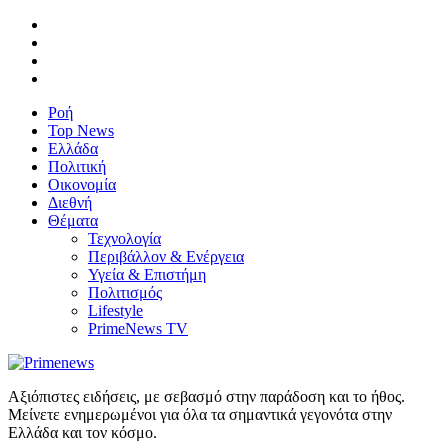
Ροή
Top News
Ελλάδα
Πολιτική
Οικονομία
Διεθνή
Θέματα
Τεχνολογία
Περιβάλλον & Ενέργεια
Υγεία & Επιστήμη
Πολιτισμός
Lifestyle
PrimeNews TV
Αξιόπιστες ειδήσεις, με σεβασμό στην παράδοση και το ήθος.
Μείνετε ενημερωμένοι για όλα τα σημαντικά γεγονότα στην
Ελλάδα και τον κόσμο.