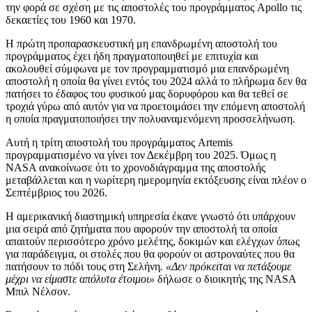
την φορά σε σχέση με τις αποστολές του προγράμματος Apollo τις
δεκαετίες του 1960 και 1970.
Η πρώτη προπαρασκευστική μη επανδρωμένη αποστολή του
προγράμματος έχει ήδη πραγματοποιηθεί με επιτυχία και
ακολουθεί σύμφωνα με τον προγραμματισμό μια επανδρωμένη
αποστολή η οποία θα γίνει εντός του 2024 αλλά το πλήρωμα δεν θα
πατήσει το έδαφος του φυσικού μας δορυφόρου και θα τεθεί σε
τροχιά γύρω από αυτόν για να προετοιμάσει την επόμενη αποστολή
η οποία πραγματοποιήσει την πολυαναμενόμενη προσσελήνωση.
Αυτή η τρίτη αποστολή του προγράμματος Artemis
προγραμματισμένο να γίνει τον Δεκέμβρη του 2025. Όμως η
NASA ανακοίνωσε ότι το χρονοδιάγραμμα της αποστολής
μεταβάλλεται και η νωρίτερη ημερομηνία εκτόξευσης είναι πλέον ο
Σεπτέμβριος του 2026.
Η αμερικανική διαστημική υπηρεσία έκανε γνωστό ότι υπάρχουν
μια σειρά από ζητήματα που αφορούν την αποστολή τα οποία
απαιτούν περισσότερο χρόνο μελέτης, δοκιμών και ελέγχων όπως
για παράδειγμα, οι στολές που θα φορούν οι αστροναύτες που θα
πατήσουν το πόδι τους στη Σελήνη
. «Δεν πρόκειται να πετάξουμε
μέχρι να είμαστε απόλυτα έτοιμοι»
δήλωσε ο διοικητής της NASA
Μπιλ Νέλσον.