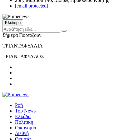
25ης Μαρτίου 140, Μοίρες Ηρακλείου Κρήτης
[email protected]
Κλείσιμο
Σήμερα Γιορτάζουν:
ΤΡΙΑΝΤΑΦΥΛΛΙΑ
ΤΡΙΑΝΤΑΦΥΛΛΟΣ
Ροή
Top News
Ελλάδα
Πολιτική
Οικονομία
Διεθνή
Θέματα