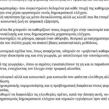
τοκρατορίας» που συγκεντρώνει δεδομένα για κάθε πτυχή της καθημερ
γχου στα χέρια οργανισμών εκτός δημοκρατικού ελέγχου.
ή ταυτότητα όχι ως μέσο διευκόλυνσης αλλά ως κλειδί που θα επιτρέψ
 κοινωνική ζωή σε ψηφιακή εξάρτηση.
ένοι θα μπορούν να καθορίζουν ποιος συμμετέχει στην οικονομία και
υναλλαγής και τους δημοκρατικούς μηχανισμούς ελέγχου.
οστηρίζει το μήνυμα, αφορά έναν αθόρυβο, θεσμικό μετασχηματισμό ό
α του πολίτη χωρίς να απαιτεί βίαιες κατασταλτικές μεθόδους.
κονομικά σχέδια που, όπως αναφέρεται, οδηγούν σε «μηδενικό καθαρ
την ιδιοκτησία γης και στη γεωργία, με αποτέλεσμα την υπονόμευση 
ά της γεωργίας», όπου οι αγρότες εγκαταλείπουν τη γη και οι παραδοσ
ντα, ενισχύοντας τον έλεγχο στην τροφική αλυσίδα.
ολογικό αλλά και κοινωνικό: μια κοινωνία που φαίνεται ελεύθερη αλ
βίωση.
δημοκρατικής νομιμοποίησης και η προβληματική διαφάνεια στους φορε
υσίας.
θυμεί να διαφυλάξει τις ελευθερίες πρέπει, κατά την άποψη αυτή, να
ι μηχανισμούς δημοκρατικού ελέγχου και νομικών εγγυήσεων πριν από