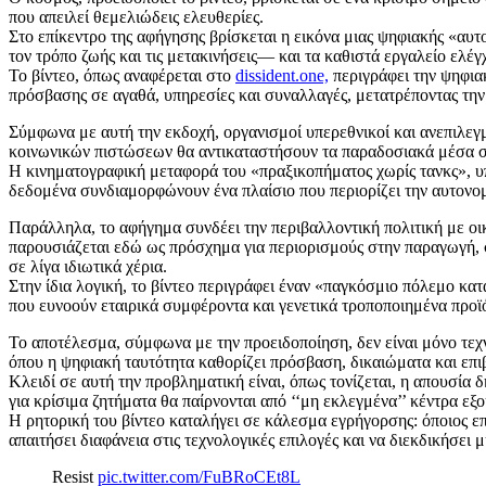
που απειλεί θεμελιώδεις ελευθερίες.
Στο επίκεντρο της αφήγησης βρίσκεται η εικόνα μιας ψηφιακής «αυ
τον τρόπο ζωής και τις μετακινήσεις— και τα καθιστά εργαλείο ελέ
Το βίντεο, όπως αναφέρεται στο
dissident.one,
περιγράφει την ψηφιακ
πρόσβασης σε αγαθά, υπηρεσίες και συναλλαγές, μετατρέποντας την
Σύμφωνα με αυτή την εκδοχή, οργανισμοί υπερεθνικοί και ανεπιλεγμ
κοινωνικών πιστώσεων θα αντικαταστήσουν τα παραδοσιακά μέσα σ
Η κινηματογραφική μεταφορά του «πραξικοπήματος χωρίς τανκς», υπ
δεδομένα συνδιαμορφώνουν ένα πλαίσιο που περιορίζει την αυτονομί
Παράλληλα, το αφήγημα συνδέει την περιβαλλοντική πολιτική με οι
παρουσιάζεται εδώ ως πρόσχημα για περιορισμούς στην παραγωγή, σ
σε λίγα ιδιωτικά χέρια.
Στην ίδια λογική, το βίντεο περιγράφει έναν «παγκόσμιο πόλεμο κατ
που ευνοούν εταιρικά συμφέροντα και γενετικά τροποποιημένα προϊό
Το αποτέλεσμα, σύμφωνα με την προειδοποίηση, δεν είναι μόνο τεχν
όπου η ψηφιακή ταυτότητα καθορίζει πρόσβαση, δικαιώματα και επι
Κλειδί σε αυτή την προβληματική είναι, όπως τονίζεται, η απουσία 
για κρίσιμα ζητήματα θα παίρνονται από ‘‘μη εκλεγμένα’’ κέντρα εξο
Η ρητορική του βίντεο καταλήγει σε κάλεσμα εγρήγορσης: όποιος επι
απαιτήσει διαφάνεια στις τεχνολογικές επιλογές και να διεκδικήσε
Resist
pic.twitter.com/FuBRoCEt8L