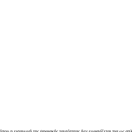
ο όπου η εισαγωγή της ψηφιακής ταυτότητας δεν εμφανίζεται πια ως 