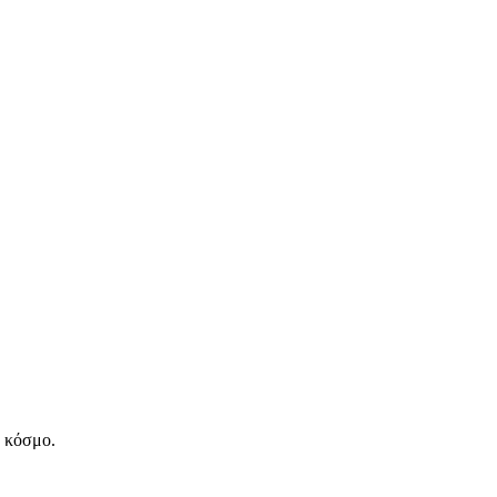
ν κόσμο.