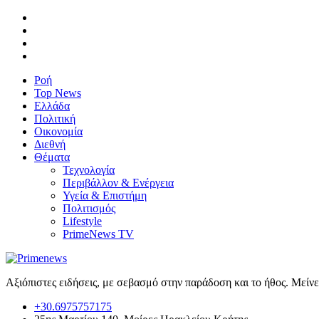
Ροή
Top News
Ελλάδα
Πολιτική
Οικονομία
Διεθνή
Θέματα
Τεχνολογία
Περιβάλλον & Ενέργεια
Υγεία & Επιστήμη
Πολιτισμός
Lifestyle
PrimeNews TV
Αξιόπιστες ειδήσεις, με σεβασμό στην παράδοση και το ήθος. Μείν
+30.6975757175