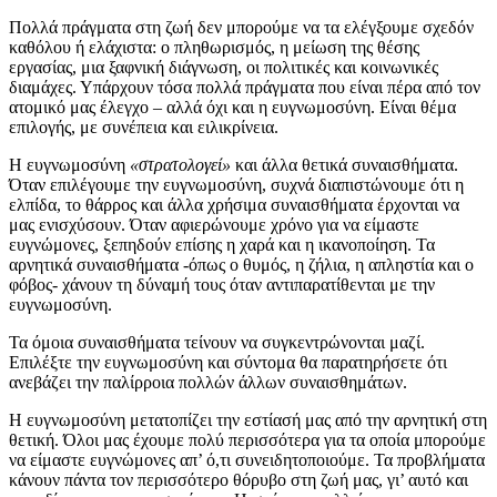
Πολλά πράγματα στη ζωή δεν μπορούμε να τα ελέγξουμε σχεδόν
καθόλου ή ελάχιστα: ο πληθωρισμός, η μείωση της θέσης
εργασίας, μια ξαφνική διάγνωση, οι πολιτικές και κοινωνικές
διαμάχες. Υπάρχουν τόσα πολλά πράγματα που είναι πέρα από τον
ατομικό μας έλεγχο – αλλά όχι και η ευγνωμοσύνη. Είναι θέμα
επιλογής, με συνέπεια και ειλικρίνεια.
Η ευγνωμοσύνη
«στρατολογεί»
και άλλα θετικά συναισθήματα.
Όταν επιλέγουμε την ευγνωμοσύνη, συχνά διαπιστώνουμε ότι η
ελπίδα, το θάρρος και άλλα χρήσιμα συναισθήματα έρχονται να
μας ενισχύσουν. Όταν αφιερώνουμε χρόνο για να είμαστε
ευγνώμονες, ξεπηδούν επίσης η χαρά και η ικανοποίηση. Τα
αρνητικά συναισθήματα -όπως ο θυμός, η ζήλια, η απληστία και ο
φόβος- χάνουν τη δύναμή τους όταν αντιπαρατίθενται με την
ευγνωμοσύνη.
Τα όμοια συναισθήματα τείνουν να συγκεντρώνονται μαζί.
Επιλέξτε την ευγνωμοσύνη και σύντομα θα παρατηρήσετε ότι
ανεβάζει την παλίρροια πολλών άλλων συναισθημάτων.
Η ευγνωμοσύνη μετατοπίζει την εστίασή μας από την αρνητική στη
θετική. Όλοι μας έχουμε πολύ περισσότερα για τα οποία μπορούμε
να είμαστε ευγνώμονες απ’ ό,τι συνειδητοποιούμε. Τα προβλήματα
κάνουν πάντα τον περισσότερο θόρυβο στη ζωή μας, γι’ αυτό και