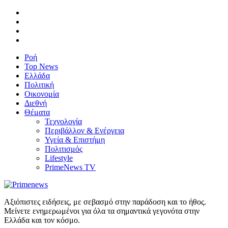
Ροή
Top News
Ελλάδα
Πολιτική
Οικονομία
Διεθνή
Θέματα
Τεχνολογία
Περιβάλλον & Ενέργεια
Υγεία & Επιστήμη
Πολιτισμός
Lifestyle
PrimeNews TV
Αξιόπιστες ειδήσεις, με σεβασμό στην παράδοση και το ήθος.
Μείνετε ενημερωμένοι για όλα τα σημαντικά γεγονότα στην
Ελλάδα και τον κόσμο.