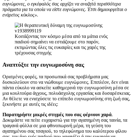
ευγνώμονες, ο εγκέφαλός σας αρχίζει να αναζητά περισσότερα
πράγματα για τα οποία να είστε ευγνώμονες. Έτσι δημιουργείται ο
ενάρετος κύκλος».
Κοιτάζοντας τον κόσμο μέσα από τα μάτια ενός
παιδιού σημαίνει να εστιάζουμε στο παρόν,
εκτιμώντας όλες τις ευκαιρίες και τις χαρές της
τρέχουσας στιγμής
Αναπτύξτε την ευγνωμοσύνη σας
Ορισμένες φορές, τα προσωπικά σας προβλήματα μας
δυσκολεύουν στο να νιώθουμε ευγνώμονες. Επιπλέον, δεν είναι
πάντα εύκολο να ασκείτε καθημερινά την ευγνωμοσύνη μέσα σε
μια κουλτούρα άγχους, πολυάσχολης εργασίας και δυσαρέσκειας.
Αν θέλετε να ενισχύσετε το επίπεδο ευγνωμοσύνης στη ζωή σας,
ξεκινήστε με αυτές τις ιδέες:
Παρατηρήστε μικρές στιγμές που σας φέρνουν χαρά
.
Δοκιμάστε να πείτε ευχαριστώ για την αγαπημένη σας ταινία, τα
τραγανά φύλλα σε μια φθινοπωρινή μέρα, τη γεύση του
αγαπημένου σας τσαγιού, το τηλεφώνημα του καλύτερου φίλου
σας, τον ήχο ενός παιδιού που χαχανίζει ή την ευκαιρία να