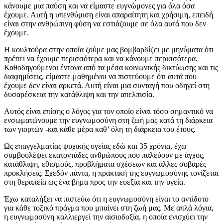
κάνουμε μια παύση και να είμαστε ευγνώμονες για όλα όσα
έχουμε. Αυτή η υπενθύμιση είναι απαραίτητη και χρήσιμη, επειδή
είναι στην ανθρώπινη φύση να εστιάζουμε σε όλα αυτά που δεν
έχουμε.
Η κουλτούρα στην οποία ζούμε μας βομβαρδίζει με μηνύματα ότι
πρέπει να έχουμε περισσότερα και να κάνουμε περισσότερα.
Καθοδηγούμενοι έντονα από τα μέσα κοινωνικής δικτύωσης και τις
διαφημίσεις, είμαστε μαθημένοι να πιστεύουμε ότι αυτά που
έχουμε δεν είναι αρκετά. Αυτή είναι μια συνταγή που οδηγεί στη
δυσαρέσκεια την κατάθλιψη και την απελπισία.
Αυτός είναι επίσης ο λόγος για τον οποίο είναι τόσο σημαντικό να
ενσωματώνουμε την ευγνωμοσύνη στη ζωή μας κατά τη διάρκεια
των γιορτών -και κάθε μέρα καθ’ όλη τη διάρκεια του έτους.
Ως επαγγελματίας ψυχικής υγείας εδώ και 35 χρόνια, έχω
συμβουλέψει εκατοντάδες ανθρώπους που παλεύουν με άγχος,
κατάθλιψη, εθισμούς, προβλήματα σχέσεων και άλλες σοβαρές
προκλήσεις. Σχεδόν πάντα, η πρακτική της ευγνωμοσύνης τονίζεται
στη θεραπεία ως ένα βήμα προς την ευεξία και την υγεία.
Έχω καταλήξει να πιστεύω ότι η ευγνωμοσύνη είναι το αντίδοτο
για κάθε τοξικό πράγμα που μπαίνει στη ζωή μας. Με απλά λόγια,
η ευγνωμοσύνη καλλιεργεί την αισιοδοξία, η οποία ενισχύει την