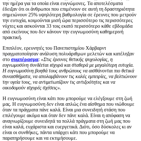
την ημέρα για τα οποία είναι ευγνώμονες. Τα αποτελέσματα
έδειξαν ότι οι άνθρωποι που επιμένουν σε αυτή τη δραστηριότητα
σημειώνουν 25% υψηλότερη βαθμολογία σε έρευνες που μετρούν
την ευτυχία, κοιμούνται μισή ώρα περισσότερο τις περισσότερες
νύχτες και ασκούνται 33 τοις εκατό περισσότερο κάθε εβδομάδα
από εκείνους που δεν κάνουν την ευγνωμοσύνη καθημερινή
πρακτική.
Επιπλέον, ερευνητές του Πανεπιστημίου Χάρβαρντ
πραγματοποίησαν ανάλυση πολυάριθμων μελετών και κατέληξαν
στο
συμπέρασμα
:
«Στις έρευνες θετικής ψυχολογίας, η
ευγνωμοσύνη συνδέεται ισχυρά και σταθερά με μεγαλύτερη ευτυχία.
Η ευγνωμοσύνη βοηθά τους ανθρώπους να αισθάνονται πιο θετικά
συναισθήματα, να απολαμβάνουν τις καλές εμπειρίες, να βελτιώνουν
την υγεία τους, να αντιμετωπίζουν τις αντιξοότητες και να
οικοδομούν ισχυρές σχέσεις».
Η ευγνωμοσύνη είναι κάτι που μπορούμε να ελέγξουμε στη ζωή
μας. Η ευγνωμοσύνη δεν είναι απλώς ένα αίσθημα που νιώθουμε
όταν τα πράγματα πάνε καλά. Είναι μια συνειδητή στάση που
επιλέγουμε ακόμα και όταν δεν πάνε καλά. Είναι η απόφαση να
αναγνωρίζουμε συνειδητά τα πολλά πράγματα στη ζωή μας που
είναι καλά, ευχάριστα και ευεργετικά. Διότι, όσο δύσκολες κι αν
είναι οι συνθήκες, πάντα υπάρχει κάτι που μπορούμε να
παρατηρήσουμε και να εκτιμήσουμε.