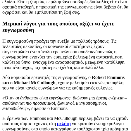
ελπίδα. Είτε η ζωή σας περιλαμβάνει σοβαρές δυσκολίες είτε είναι
σχετικά σταθερή, η πρακτική της ευγνωμοσύνης είναι βέβαιο ότι θα
οχυρώσει και θα εμπλουτίσει τη ζωή σας.
Μερικοί λόγοι για τους οποίους αξίζει να έχετε
ευγνωμοσύνη
Η ευγνωμοσύνη προάγει την ευεξία με πολλούς τρόπους. Τις
τελευταίες δεκαετίες, οι κοινωνικοί επιστήμονες έχουν
συγκεντρώσει ένα σύνολο ερευνών που αποδεικνύουν πώς η
ευγνωμοσύνη ενισχύει την ευημερία: βελτιωμένη αυτοεκτίμηση,
καλύτερο ύπνο, ενισχυμένο ανοσοποιητικό, μειωμένη κατάθλιψη,
μειωμένο άγχος, ισχυρότερες σχέσεις και πολλά άλλα.
Δύο κορυφαίοι ερευνητές της ευγνωμοσύνης, ο
Robert Emmons
και ο Michael McCullough
, έχουν μελετήσει εκτενώς τα οφέλη
του να είναι κανείς ευγνώμων για τις καθημερινές ευλογίες.
«Όταν οι άνθρωποι είναι ευγνώμονες, βιώνουν μια ήρεμη ενέργεια –
αισθάνονται πιο προσεκτικοί, ζωντανοί, κινητοποιημένοι,
ενθουσιώδεις»
, δήλωσε ο Emmons.
Η έρευνα των Emmons και McCullough περιλαμβάνει το να ζητούν
από τους συμμετέχοντες στη
μελέτη
να κρατούν ένα ημερολόγιο
ευγνωμοσύνης στο οποίο καταγράφουν τουλάχιστον τρία πράγματα