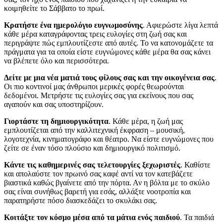
κοιμηθείτε το Σάββατο το πρωί.
Κρατήστε ένα ημερολόγιο ευγνωμοσύνης
. Αφιερώστε λίγα λεπτά
κάθε μέρα καταγράφοντας τρεις ευλογίες στη ζωή σας και
περιγράψτε πώς εμπλουτίζεστε από αυτές. Το να κατονομάζετε τα
πράγματα για τα οποία είστε ευγνώμονες κάθε μέρα θα σας κάνει
να βλέπετε όλο και περισσότερα.
Δείτε με μια νέα ματιά τους φίλους σας και την οικογένεια σας
.
Οι πιο κοντινοί μας άνθρωποι μερικές φορές θεωρούνται
δεδομένοι. Μετρήστε τις ευλογίες σας για εκείνους που σας
αγαπούν και σας υποστηρίζουν.
Γιορτάστε τη δημιουργικότητα
. Κάθε μέρα, η ζωή μας
εμπλουτίζεται από την καλλιτεχνική έκφραση – μουσική,
λογοτεχνία, κινηματογράφο και θέατρο. Να είστε ευγνώμονες που
ζείτε σε έναν τόσο πλούσιο και δημιουργικό πολιτισμό.
Κάντε τις καθημερινές σας τελετουργίες ξεχωριστές
. Καθίστε
και απολαύστε τον πρωινό σας καφέ αντί να τον κατεβάζετε
βιαστικά καθώς βγαίνετε από την πόρτα. Αν η βόλτα με το σκύλο
σας είναι συνήθως βαρετή για εσάς, αλλάξτε νοοτροπία και
παρατηρήστε πόσο διασκεδάζει το σκυλάκι σας.
Κοιτάξτε τον κόσμο μέσα από τα μάτια ενός παιδιού
. Τα παιδιά