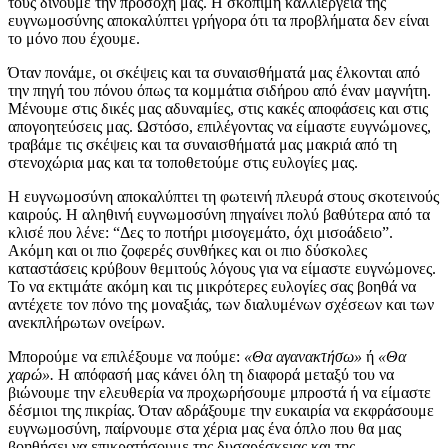
τους δίνουμε την προσοχή μας. Η σκόπιμη καλλιέργεια της
ευγνωμοσύνης αποκαλύπτει γρήγορα ότι τα προβλήματα δεν είναι
το μόνο που έχουμε.
Όταν πονάμε, οι σκέψεις και τα συναισθήματά μας έλκονται από
την πηγή του πόνου όπως τα κομμάτια σιδήρου από έναν μαγνήτη.
Μένουμε στις δικές μας αδυναμίες, στις κακές αποφάσεις και στις
απογοητεύσεις μας. Ωστόσο, επιλέγοντας να είμαστε ευγνώμονες,
τραβάμε τις σκέψεις και τα συναισθήματά μας μακριά από τη
στενοχώρια μας και τα τοποθετούμε στις ευλογίες μας.
Η ευγνωμοσύνη αποκαλύπτει τη φωτεινή πλευρά στους σκοτεινούς
καιρούς. Η αληθινή ευγνωμοσύνη πηγαίνει πολύ βαθύτερα από τα
κλισέ που λένε: “Δες το ποτήρι μισογεμάτο, όχι μισοάδειο”.
Ακόμη και οι πιο ζοφερές συνθήκες και οι πιο δύσκολες
καταστάσεις κρύβουν θεμιτούς λόγους για να είμαστε ευγνώμονες.
Το να εκτιμάτε ακόμη και τις μικρότερες ευλογίες σας βοηθά να
αντέχετε τον πόνο της μοναξιάς, των διαλυμένων σχέσεων και των
ανεκπλήρωτων ονείρων.
Μπορούμε να επιλέξουμε να πούμε:
«Θα αγανακτήσω»
ή
«Θα
χαρώ».
Η απόφασή μας κάνει όλη τη διαφορά μεταξύ του να
βιώνουμε την ελευθερία να προχωρήσουμε μπροστά ή να είμαστε
δέσμιοι της πικρίας. Όταν αδράξουμε την ευκαιρία να εκφράσουμε
ευγνωμοσύνη, παίρνουμε στα χέρια μας ένα όπλο που θα μας
βοηθήσει να επικρατήσουμε της δυσαρέσκειας και της