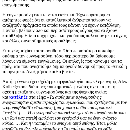
απογοήτευσης.
Η ευγνωμοσύνη επεκτείνεται εκθετικά. Έχω παρατηρήσει
αμέτρητες φορές ότι οι καταθλιπτικοί άνθρωποι τείνουν να
αναζητούν πράγματα τα οποία τους κάνουν να έχουν κατάθλιψη.
Παντού, βλέπουν όλο και περισσότερους λόγους για να έχουν
κατάθλιψη. Η ίδια αρχή ισχύει και για όσους παλεύουν με το άγχος
και άλλες συναισθηματικές προκλήσεις.
Ευτυχώς, ισχύει και το αντίθετο. Όσο περισσότερο ασκούμε
σκόπιμα την ευγνωμοσύνη, τόσο περισσότερο θα βρίσκουμε
λόγους να είμαστε ευγνώμονες. Οι επιλογές που κάνουμε και τα
πράγματα που αναζητούμε δημιουργούν δυναμική προς το θετικό ή
το αρνητικό. Αναζητήστε και θα βρείτε.
Αυτή η έννοια έχει σχέση με τη φυσιολογία μας. Ο ερευνητής Alex
Kolb εξέτασε διάφορες επιστημονικές μελέτες σχετικά με τη
σχέση μεταξύ της ευγνωμοσύνης και της ψυχικής υγείας
και
κατέληξε
στα εξής:
«Τα αισθήματα ευγνωμοσύνης
ενεργοποίησαν άμεσα περιοχές του εγκεφάλου που σχετίζονται με τον
νευροδιαβιβαστή ντοπαμίνη [μια χημική ουσία που προκαλεί
“ευεξία”]. … Η ευγνωμοσύνη μπορεί να έχει τόσο ισχυρό αντίκτυπο
στη ζωή σας επειδή εμπλέκει τον εγκέφαλό σας σε έναν ενάρετο
κύκλο. … Και η ντοπαμίνη το ενισχύει αυτό επίσης. Έτσι, μόλις
αρχίσετε να βλέπετε πράγματα για τα οποία μπορείτε να είστε