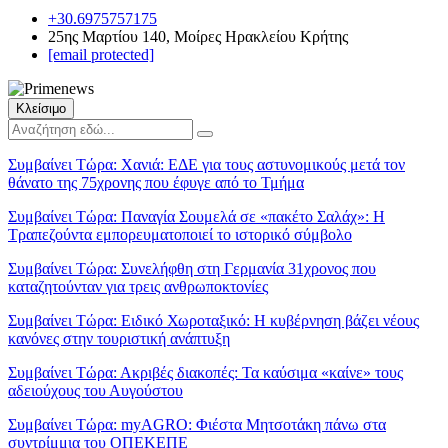
+30.6975757175
25ης Μαρτίου 140, Μοίρες Ηρακλείου Κρήτης
[email protected]
Κλείσιμο
Συμβαίνει Τώρα:
Χανιά: ΕΔΕ για τους αστυνομικούς μετά τον
θάνατο της 75χρονης που έφυγε από το Τμήμα
Συμβαίνει Τώρα:
Παναγία Σουμελά σε «πακέτο Σαλάχ»: Η
Τραπεζούντα εμπορευματοποιεί το ιστορικό σύμβολο
Συμβαίνει Τώρα:
Συνελήφθη στη Γερμανία 31χρονος που
καταζητούνταν για τρεις ανθρωποκτονίες
Συμβαίνει Τώρα:
Ειδικό Χωροταξικό: Η κυβέρνηση βάζει νέους
κανόνες στην τουριστική ανάπτυξη
Συμβαίνει Τώρα:
Ακριβές διακοπές: Τα καύσιμα «καίνε» τους
αδειούχους του Αυγούστου
Συμβαίνει Τώρα:
myAGRO: Φιέστα Μητσοτάκη πάνω στα
συντρίμμια του ΟΠΕΚΕΠΕ