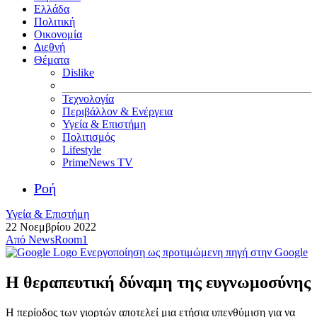
Ελλάδα
Πολιτική
Οικονομία
Διεθνή
Θέματα
Dislike
Τεχνολογία
Περιβάλλον & Ενέργεια
Υγεία & Επιστήμη
Πολιτισμός
Lifestyle
PrimeNews TV
Ροή
Υγεία & Επιστήμη
22 Νοεμβρίου 2022
Από
NewsRoom1
Ενεργοποίηση ως προτιμώμενη πηγή στην Google
Η θεραπευτική δύναμη της ευγνωμοσύνης
Η περίοδος των γιορτών αποτελεί μια ετήσια υπενθύμιση για να