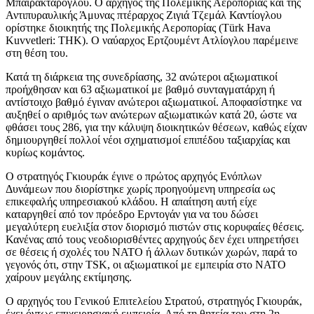
Μπαϊρακτάρογλου. Ο αρχηγός της Πολεμικής Αεροπορίας και της
Αντιπυραυλικής Άμυνας πτέραρχος Ζιγιά Τζεμάλ Καντίογλου
ορίστηκε διοικητής της Πολεμικής Αεροπορίας (Türk Hava
Kuvvetleri: THK). Ο ναύαρχος Ερτζουμέντ Ατλίογλου παρέμεινε
στη θέση του.
Κατά τη διάρκεια της συνεδρίασης, 32 ανώτεροι αξιωματικοί
προήχθησαν και 63 αξιωματικοί με βαθμό συνταγματάρχη ή
αντίστοιχο βαθμό έγιναν ανώτεροι αξιωματικοί. Αποφασίστηκε να
αυξηθεί ο αριθμός των ανώτερων αξιωματικών κατά 20, ώστε να
φθάσει τους 286, για την κάλυψη διοικητικών θέσεων, καθώς είχαν
δημιουργηθεί πολλοί νέοι σχηματισμοί επιπέδου ταξιαρχίας και
κυρίως κομάντος.
Ο στρατηγός Γκιουράκ έγινε ο πρώτος αρχηγός Ενόπλων
Δυνάμεων που διορίστηκε χωρίς προηγούμενη υπηρεσία ως
επικεφαλής υπηρεσιακού κλάδου. Η απαίτηση αυτή είχε
καταργηθεί από τον πρόεδρο Ερντογάν για να του δώσει
μεγαλύτερη ευελιξία στον διορισμό πιστών στις κορυφαίες θέσεις.
Κανένας από τους νεοδιορισθέντες αρχηγούς δεν έχει υπηρετήσει
σε θέσεις ή σχολές του ΝΑΤΟ ή άλλων δυτικών χωρών, παρά το
γεγονός ότι, στην TSK, οι αξιωματικοί με εμπειρία στο ΝΑΤΟ
χαίρουν μεγάλης εκτίμησης.
Ο αρχηγός του Γενικού Επιτελείου Στρατού, στρατηγός Γκιουράκ,
έχει όντως επιχειρησιακή εμπειρία. Από τη θητεία του στη 2η