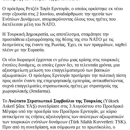
Ο πρόεδρος Ρετζέπ Ταγίπ Ερντογάν, ο οποίος ορκίστηκε εκ νέου
στην εξουσία στις 2 Ιουνίου, αναδιάρθρωσε την ηγεσία των
Ενόπλων Δυνάμεων, απομακρύνοντας όλους τους ηγέτες που
διετέλεσαν μέλη του ΝΑΤΟ.
Η Τουρκική Δημοκρατία, ως αποτέλεσμα, σταμάτησε την
προσπάθεια εξισορρόπησης της θέσης της στο ΝΑΤΟ με τις
δεσμεύσεις της έναντι της Ρωσίας. Έχει, εκ των πραγμάτων, ταχθεί
πλέον με την Ευρασία.
Οι νέοι διορισμοί έρχονται εν μέσω μιας κρίσης στις τουρκικές
ένοπλες δυνάμεις, οι οποίες έχουν δει, τα τελευταία χρόνια, μια
αξιοσημείωτη μείωση του επαγγελματισμού των βασικών
αξιωματικών. Ο πρόεδρος Ερντογάν προτίμησε την πολιτική πίστη
προς αυτόν έναντι της επιχειρησιακής εμπειρίας, αντικαθιστώντας
συχνά επαγγελματίες στρατιωτικούς ηγέτες με στρατηγούς της
χωροφυλακής (Jendarma).
Το
Ανώτατο Στρατιωτικό Συμβούλιο της Τουρκίας
(Yüksek
Askerî Şûra: YAŞ) συνεδρίασε στις 3 Αυγούστου στο Προεδρικό
Μέγαρο υπό την προεδρία του Προέδρου Ερντογάν, με κύριο
αντικείμενο τις ετήσιες αξιολογήσεις των ανώτερων αξιωματικών
των τουρκικών ενόπλων δυνάμεων (Türk Silahlı Kuvvetleri: TSK).
Πριν από τη συνεδρίαση, και σύμφωνα με το πρωτόκολλο, ο