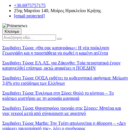
+30.6975757175
25ης Μαρτίου 140, Μοίρες Ηρακλείου Κρήτης
[email protected]
Κλείσιμο
Συμβαίνει Τώρα:
«Θα σας καταγράφω»: Η νέα πρόκληση
Γεωργιάδη και η προσπάθεια να σωθεί η καμένη ατζέντα
Συμβαίνει Τώρα:
ΕΛ.ΑΣ. για Ζάκυνθο: Τρία περιστατικά έχουν
καταγγελθεί επίσημα, οκτώ αναφέρει η ΠΟΕΔΗΝ
Συμβαίνει Τώρα:
ΟΟΣΑ εκθέτει το κυβερνητικό αφήγημα: Μείωση
3,6% στο εισόδημα των Ελλήνων
Συμβαίνει Τώρα:
Έγκλημα στη Σύρο: Θολό το κίνητρο – Το
κρίσιμο μυστήριο με τη μοιραία μαχαιριά
Συμβαίνει Τώρα:
Θανατηφόρο τροχαίο στις Σέρρες: Μητέρα και
γιος νεκροί μετά από σύγκρουση με φορτηγό
Συμβαίνει Τώρα:
Marfin: Την Τρίτη απολογείται η 46χρονη – «Δεν
υπάρχει ταυτοποίησή της», λέει ο συνήγορος