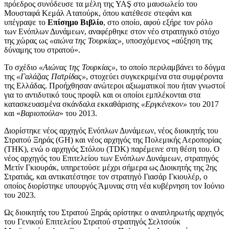
πρόεδρος συνόδευσε τα μέλη της YAŞ στο μαυσωλείο του
Μουσταφά Κεμάλ Ατατούρκ, όπου κατέθεσε στεφάνι και
υπέγραψε το
Επίσημο Βιβλίο
, στο οποίο, αφού εξήρε τον ρόλο
των Ενόπλων Δυνάμεων, αναφέρθηκε στον νέο στρατηγικό στόχο
της χώρας ως
«αιώνα της Τουρκίας»,
υποσχόμενος «αύξηση της
δύναμης του στρατού».
Το σχέδιο
«Αιώνας της Τουρκίας»
, το οποίο περιλαμβάνει το δόγμα
της
«Γαλάζιας Πατρίδας»
, στοχεύει συγκεκριμένα στα συμφέροντα
της Ελλάδας. Προήχθησαν ανώτεροι αξιωματικοί που ήταν γνωστοί
για το αντιδυτικό τους προφίλ και οι οποίοι εμπλέκονται στα
κατασκευασμένα σκάνδαλα εκκαθάρισης
«Εργκένεκον»
του 2017
και «
Βαριοπούλα
» του 2013.
Διορίστηκε νέος αρχηγός Ενόπλων Δυνάμεων, νέος διοικητής του
Στρατού Ξηράς (GH) και νέος αρχηγός της Πολεμικής Αεροπορίας
(THK), ενώ ο αρχηγός Στόλου (TDK) παρέμεινε στη θέση του. Ο
νέος αρχηγός του Επιτελείου των Ενόπλων Δυνάμεων, στρατηγός
Μετίν Γκιουράκ, υπηρετούσε μέχρι σήμερα ως Διοικητής της 2ης
Στρατιάς, και αντικατέστησε τον στρατηγό Γιασάρ Γκιουλέρ, ο
οποίος διορίστηκε υπουργός Άμυνας στη νέα κυβέρνηση τον Ιούνιο
του 2023.
Ως διοικητής του Στρατού Ξηράς ορίστηκε ο αναπληρωτής αρχηγός
του Γενικού Επιτελείου Στρατού στρατηγός Σελτσούκ