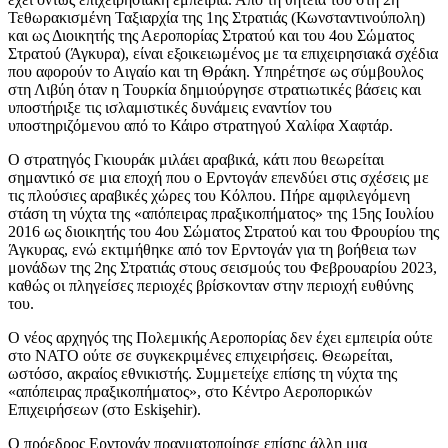
Τεθωρακισμένη Ταξιαρχία της 1ης Στρατιάς (Κωνσταντινούπολη)
και ως Διοικητής της Αεροπορίας Στρατού και του 4ου Σώματος
Στρατού (Άγκυρα), είναι εξοικειωμένος με τα επιχειρησιακά σχέδια
που αφορούν το Αιγαίο και τη Θράκη. Υπηρέτησε ως σύμβουλος
στη Λιβύη όταν η Τουρκία δημιούργησε στρατιωτικές βάσεις και
υποστήριξε τις ισλαμιστικές δυνάμεις εναντίον του
υποστηριζόμενου από το Κάιρο στρατηγού Χαλίφα Χαφτάρ.
Ο στρατηγός Γκιουράκ μιλάει αραβικά, κάτι που θεωρείται
σημαντικό σε μια εποχή που ο Ερντογάν επενδύει στις σχέσεις με
τις πλούσιες αραβικές χώρες του Κόλπου. Πήρε αμφιλεγόμενη
στάση τη νύχτα της «απόπειρας πραξικοπήματος» της 15ης Ιουλίου
2016 ως διοικητής του 4ου Σώματος Στρατού και του Φρουρίου της
Άγκυρας, ενώ εκτιμήθηκε από τον Ερντογάν για τη βοήθεια των
μονάδων της 2ης Στρατιάς στους σεισμούς του Φεβρουαρίου 2023,
καθώς οι πληγείσες περιοχές βρίσκονταν στην περιοχή ευθύνης
του.
Ο νέος αρχηγός της Πολεμικής Αεροπορίας δεν έχει εμπειρία ούτε
στο ΝΑΤΟ ούτε σε συγκεκριμένες επιχειρήσεις. Θεωρείται,
ωστόσο, ακραίος εθνικιστής. Συμμετείχε επίσης τη νύχτα της
«απόπειρας πραξικοπήματος», στο Κέντρο Αεροπορικών
Επιχειρήσεων (στο Eskişehir).
Ο πρόεδρος Ερντογάν πραγματοποίησε επίσης άλλη μια