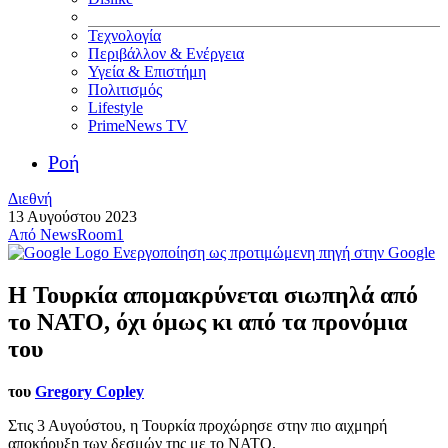
Τεχνολογία
Περιβάλλον & Ενέργεια
Υγεία & Επιστήμη
Πολιτισμός
Lifestyle
PrimeNews TV
Ροή
Διεθνή
13 Αυγούστου 2023
Από
NewsRoom1
Ενεργοποίηση ως προτιμώμενη πηγή στην Google
Η Τουρκία απομακρύνεται σιωπηλά από
το ΝΑΤΟ, όχι όμως κι από τα προνόμια
του
του
Gregory Copley
Στις 3 Αυγούστου, η Τουρκία προχώρησε στην πιο αιχμηρή
αποκήρυξη των δεσμών της με το ΝΑΤΟ.