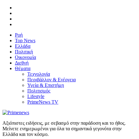
Ροή
Top News
Ελλάδα
Πολιτική
Οικονομία
Διεθνή
Θέματα
Τεχνολογία
Περιβάλλον & Ενέργεια
Υγεία & Επιστήμη
Πολιτισμός
Lifestyle
PrimeNews TV
Αξιόπιστες ειδήσεις, με σεβασμό στην παράδοση και το ήθος.
Μείνετε ενημερωμένοι για όλα τα σημαντικά γεγονότα στην
Ελλάδα και τον κόσμο.