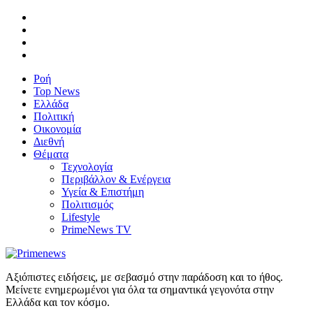
Ροή
Top News
Ελλάδα
Πολιτική
Οικονομία
Διεθνή
Θέματα
Τεχνολογία
Περιβάλλον & Ενέργεια
Υγεία & Επιστήμη
Πολιτισμός
Lifestyle
PrimeNews TV
Αξιόπιστες ειδήσεις, με σεβασμό στην παράδοση και το ήθος.
Μείνετε ενημερωμένοι για όλα τα σημαντικά γεγονότα στην
Ελλάδα και τον κόσμο.