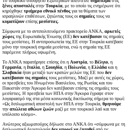
Το τουρκικό υπουργείο Εξωτερικών απέστειλε
σημείωμα
στις
ξένες αποστολές
στην
Τουρκία
, με το οποίο τις ενημέρωνε ότι
κηρύχθηκε
τριήμερο εθνικό πένθος
για τα θύματα των
ισραηλινών επιθέσεων, ζητώντας τους οι
σημαίες
τους να
κυματίζουν
επίσης
μεσίστιες
.
Σύμφωνα με το αντιπολιτευόμενο πρακτορείο ΑΝΚΑ,
αρκετές
χώρες
της Ευρωπαϊκής Ένωσης (ΕΕ)
δεν κατέβασαν
τις σημαίες
τους μεσίστιες. Η αντιπροσωπεία της ΕΕ στην Τουρκία κατέβασε
μόνο την τουρκική σημαία μεσίστια, ενώ η σημαία της ΕΕ
παρέμεινε πλήρως υψωμένη.
Το ΑΝΚΑ παρατήρησε επίσης ότι η
Αυστρία
, το
Βέλγιο
, η
Γερμανία
, η
Ιταλία
, η
Σουηδία
, η
Πολωνία
, η
Ελλάδα
και η
Σλοβακία
ήταν μεταξύ των κρατών μελών της ΕΕ που
δεν
κατέβασαν τις σημαίες
τους μεσίστιες. Μαζί με αυτές τις χώρες,
οι πρεσβείες του Ηνωμένου Βασιλείου, της Ρωσίας και του
Πακιστάν στην Άγκυρα δεν κατέβασαν επίσης τις σημαίες τους
μεσίστιες. Η πρεσβεία των ΗΠΑ στην Άγκυρα έγραψε στον
λογαριασμό της στα μέσα κοινωνικής δικτύωσης σήμερα το πρωί:
«Ως διπλωματική αποστολή των ΗΠΑ στην Τουρκία,
θρηνούμε
την
απώλεια αθώων ζωών
μαζί με τον τουρκικό λαό και τον
υπόλοιπο κόσμο».
Ανώτερος αξιωματούχος δήλωσε στο ΑΝΚΑ ότι «σύμφωνα με τη
διπλωματική δεοντολογία
δεν μπορεί να ζητηθεί
από τις