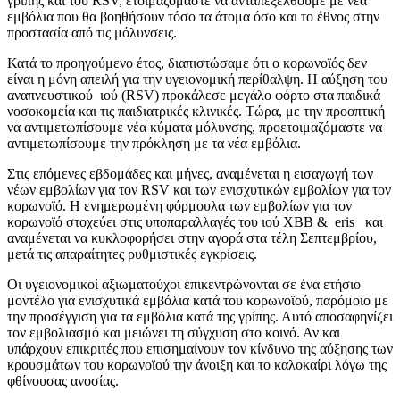
γρίπης και του RSV, ετοιμαζόμαστε να ανταπεξέλθουμε με νέα
εμβόλια που θα βοηθήσουν τόσο τα άτομα όσο και το έθνος στην
προστασία από τις μόλυνσεις.
Κατά το προηγούμενο έτος, διαπιστώσαμε ότι ο κορωνοϊός δεν
είναι η μόνη απειλή για την υγειονομική περίθαλψη. Η αύξηση του
αναπνευστικού ιού (RSV) προκάλεσε μεγάλο φόρτο στα παιδικά
νοσοκομεία και τις παιδιατρικές κλινικές. Τώρα, με την προοπτική
να αντιμετωπίσουμε νέα κύματα μόλυνσης, προετοιμαζόμαστε να
αντιμετωπίσουμε την πρόκληση με τα νέα εμβόλια.
Στις επόμενες εβδομάδες και μήνες, αναμένεται η εισαγωγή των
νέων εμβολίων για τον RSV και των ενισχυτικών εμβολίων για τον
κορωνοϊό. Η ενημερωμένη φόρμουλα των εμβολίων για τον
κορωνοϊό στοχεύει στις υποπαραλλαγές του ιού XBB & eris και
αναμένεται να κυκλοφορήσει στην αγορά στα τέλη Σεπτεμβρίου,
μετά τις απαραίτητες ρυθμιστικές εγκρίσεις.
Οι υγειονομικοί αξιωματούχοι επικεντρώνονται σε ένα ετήσιο
μοντέλο για ενισχυτικά εμβόλια κατά του κορωνοϊού, παρόμοιο με
την προσέγγιση για τα εμβόλια κατά της γρίπης. Αυτό αποσαφηνίζει
τον εμβολιασμό και μειώνει τη σύγχυση στο κοινό. Αν και
υπάρχουν επικριτές που επισημαίνουν τον κίνδυνο της αύξησης των
κρουσμάτων του κορωνοϊού την άνοιξη και το καλοκαίρι λόγω της
φθίνουσας ανοσίας.