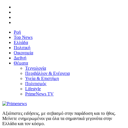
Ροή
Top News
Ελλάδα
Πολιτική
Οικονομία
Διεθνή
Θέματα
Τεχνολογία
Περιβάλλον & Ενέργεια
Υγεία & Επιστήμη
Πολιτισμός
Lifestyle
PrimeNews TV
Αξιόπιστες ειδήσεις, με σεβασμό στην παράδοση και το ήθος.
Μείνετε ενημερωμένοι για όλα τα σημαντικά γεγονότα στην
Ελλάδα και τον κόσμο.