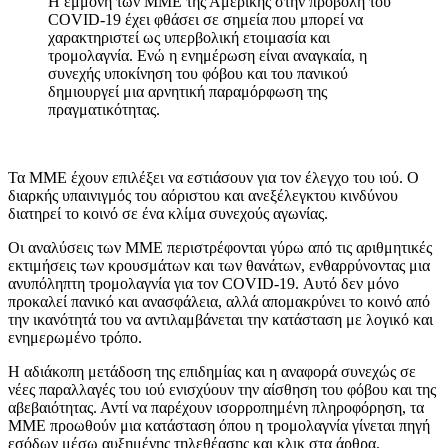
Η εμμονή των ΜΜΕ της Αμερικής στην προβολή του
COVID-19 έχει φθάσει σε σημεία που μπορεί να
χαρακτηριστεί ως υπερβολική ετοιμασία και
τρομολαγνία. Ενώ η ενημέρωση είναι αναγκαία, η
συνεχής υποκίνηση του φόβου και του πανικού
δημιουργεί μια αρνητική παραμόρφωση της
πραγματικότητας.
Τα ΜΜΕ έχουν επιλέξει να εστιάσουν για τον έλεγχο του ιού. Ο
διαρκής υπαινιγμός του αόριστου και ανεξέλεγκτου κινδύνου
διατηρεί το κοινό σε ένα κλίμα συνεχούς αγωνίας.
Οι αναλύσεις των ΜΜΕ περιστρέφονται γύρω από τις αριθμητικές
εκτιμήσεις των κρουσμάτων και των θανάτων, ενθαρρύνοντας μια
ανυπόληπτη τρομολαγνία για τον COVID-19. Αυτό δεν μόνο
προκαλεί πανικό και ανασφάλεια, αλλά απομακρύνει το κοινό από
την ικανότητά του να αντιλαμβάνεται την κατάσταση με λογικό και
ενημερωμένο τρόπο.
Η αδιάκοπη μετάδοση της επιδημίας και η αναφορά συνεχώς σε
νέες παραλλαγές του ιού ενισχύουν την αίσθηση του φόβου και της
αβεβαιότητας. Αντί να παρέχουν ισορροπημένη πληροφόρηση, τα
ΜΜΕ προωθούν μια κατάσταση όπου η τρομολαγνία γίνεται πηγή
εσόδων μέσω αυξημένης τηλεθέασης και κλικ στα άρθρα.