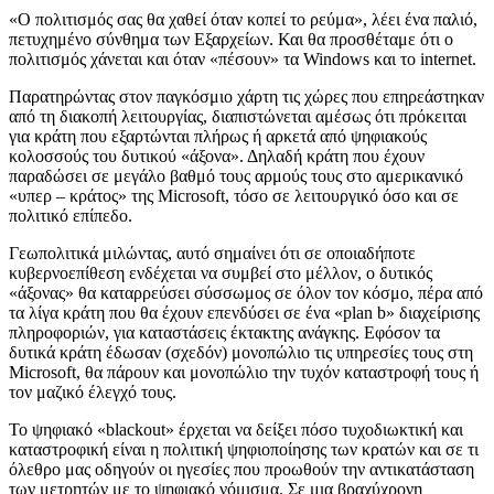
«Ο πολιτισμός σας θα χαθεί όταν κοπεί το ρεύμα», λέει ένα παλιό,
πετυχημένο σύνθημα των Εξαρχείων. Και θα προσθέταμε ότι ο
πολιτισμός χάνεται και όταν «πέσουν» τα Windows και το internet.
Παρατηρώντας στον παγκόσμιο χάρτη τις χώρες που επηρεάστηκαν
από τη διακοπή λειτουργίας, διαπιστώνεται αμέσως ότι πρόκειται
για κράτη που εξαρτώνται πλήρως ή αρκετά από ψηφιακούς
κολοσσούς του δυτικού «άξονα». Δηλαδή κράτη που έχουν
παραδώσει σε μεγάλο βαθμό τους αρμούς τους στο αμερικανικό
«υπερ – κράτος» της Microsoft, τόσο σε λειτουργικό όσο και σε
πολιτικό επίπεδο.
Γεωπολιτικά μιλώντας, αυτό σημαίνει ότι σε οποιαδήποτε
κυβερνοεπίθεση ενδέχεται να συμβεί στο μέλλον, ο δυτικός
«άξονας» θα καταρρεύσει σύσσωμος σε όλον τον κόσμο, πέρα από
τα λίγα κράτη που θα έχουν επενδύσει σε ένα «plan b» διαχείρισης
πληροφοριών, για καταστάσεις έκτακτης ανάγκης. Εφόσον τα
δυτικά κράτη έδωσαν (σχεδόν) μονοπώλιο τις υπηρεσίες τους στη
Microsoft, θα πάρουν και μονοπώλιο την τυχόν καταστροφή τους ή
τον μαζικό έλεγχό τους.
Το ψηφιακό «blackout» έρχεται να δείξει πόσο τυχοδιωκτική και
καταστροφική είναι η πολιτική ψηφιοποίησης των κρατών και σε τι
όλεθρο μας οδηγούν οι ηγεσίες που προωθούν την αντικατάσταση
των μετρητών με το ψηφιακό νόμισμα. Σε μια βραχύχρονη