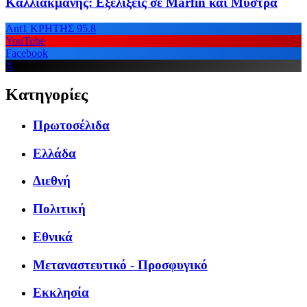
Καλλιακμάνης: Εξελίξεις σε Marfin και Μυστρά
Ant1 ΚΡΗΤΗΣ 95.8
YouTube
Facebook
X
Κατηγορίες
Πρωτοσέλιδα
Ελλάδα
Διεθνή
Πολιτική
Εθνικά
Μεταναστευτικό - Προσφυγικό
Εκκλησία