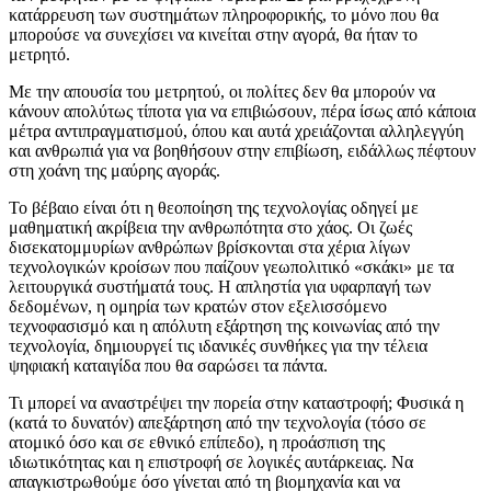
κατάρρευση των συστημάτων πληροφορικής, το μόνο που θα
μπορούσε να συνεχίσει να κινείται στην αγορά, θα ήταν το
μετρητό.
Με την απουσία του μετρητού, οι πολίτες δεν θα μπορούν να
κάνουν απολύτως τίποτα για να επιβιώσουν, πέρα ίσως από κάποια
μέτρα αντιπραγματισμού, όπου και αυτά χρειάζονται αλληλεγγύη
και ανθρωπιά για να βοηθήσουν στην επιβίωση, ειδάλλως πέφτουν
στη χοάνη της μαύρης αγοράς.
Το βέβαιο είναι ότι η θεοποίηση της τεχνολογίας οδηγεί με
μαθηματική ακρίβεια την ανθρωπότητα στο χάος. Οι ζωές
δισεκατομμυρίων ανθρώπων βρίσκονται στα χέρια λίγων
τεχνολογικών κροίσων που παίζουν γεωπολιτικό «σκάκι» με τα
λειτουργικά συστήματά τους. Η απληστία για υφαρπαγή των
δεδομένων, η ομηρία των κρατών στον εξελισσόμενο
τεχνοφασισμό και η απόλυτη εξάρτηση της κοινωνίας από την
τεχνολογία, δημιουργεί τις ιδανικές συνθήκες για την τέλεια
ψηφιακή καταιγίδα που θα σαρώσει τα πάντα.
Τι μπορεί να αναστρέψει την πορεία στην καταστροφή; Φυσικά η
(κατά το δυνατόν) απεξάρτηση από την τεχνολογία (τόσο σε
ατομικό όσο και σε εθνικό επίπεδο), η προάσπιση της
ιδιωτικότητας και η επιστροφή σε λογικές αυτάρκειας. Να
απαγκιστρωθούμε όσο γίνεται από τη βιομηχανία και να