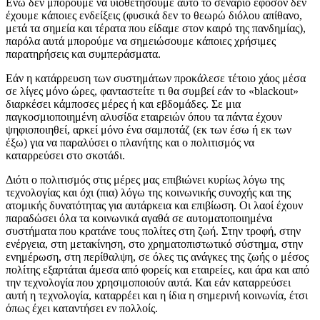
Ενώ δεν μπορούμε να υιοθετήσουμε αυτό το σενάριο εφόσον δεν
έχουμε κάποιες ενδείξεις (φυσικά δεν το θεωρώ διόλου απίθανο,
μετά τα σημεία και τέρατα που είδαμε στον καιρό της πανδημίας),
παρόλα αυτά μπορούμε να σημειώσουμε κάποιες χρήσιμες
παρατηρήσεις και συμπεράσματα.
Εάν η κατάρρευση των συστημάτων προκάλεσε τέτοιο χάος μέσα
σε λίγες μόνο ώρες, φανταστείτε τι θα συμβεί εάν το «blackout»
διαρκέσει κάμποσες μέρες ή και εβδομάδες. Σε μια
παγκοσμιοποιημένη αλυσίδα εταιρειών όπου τα πάντα έχουν
ψηφιοποιηθεί, αρκεί μόνο ένα σαμποτάζ (εκ των έσω ή εκ των
έξω) για να παραλύσει ο πλανήτης και ο πολιτισμός να
καταρρεύσει στο σκοτάδι.
Διότι ο πολιτισμός στις μέρες μας επιβιώνει κυρίως λόγω της
τεχνολογίας και όχι (πια) λόγω της κοινωνικής συνοχής και της
ατομικής δυνατότητας για αυτάρκεια και επιβίωση. Οι λαοί έχουν
παραδώσει όλα τα κοινωνικά αγαθά σε αυτοματοποιημένα
συστήματα που κρατάνε τους πολίτες στη ζωή. Στην τροφή, στην
ενέργεια, στη μετακίνηση, στο χρηματοπιστωτικό σύστημα, στην
ενημέρωση, στη περίθαλψη, σε όλες τις ανάγκες της ζωής ο μέσος
πολίτης εξαρτάται άμεσα από φορείς και εταιρείες, και άρα και από
την τεχνολογία που χρησιμοποιούν αυτά. Και εάν καταρρεύσει
αυτή η τεχνολογία, καταρρέει και η ίδια η σημερινή κοινωνία, έτσι
όπως έχει καταντήσει εν πολλοίς.