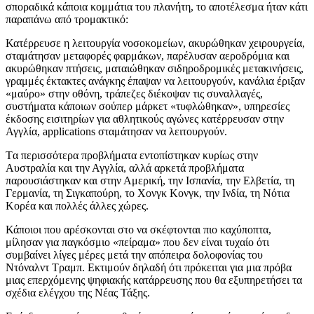
σποραδικά κάποια κομμάτια του πλανήτη, το αποτέλεσμα ήταν κάτι
παραπάνω από τρομακτικό:
Κατέρρευσε η λειτουργία νοσοκομείων, ακυρώθηκαν χειρουργεία,
σταμάτησαν μεταφορές φαρμάκων, παρέλυσαν αεροδρόμια και
ακυρώθηκαν πτήσεις, ματαιώθηκαν σιδηροδρομικές μετακινήσεις,
γραμμές έκτακτες ανάγκης έπαψαν να λειτουργούν, κανάλια έριξαν
«μαύρο» στην οθόνη, τράπεζες διέκοψαν τις συναλλαγές,
συστήματα κάποιων σούπερ μάρκετ «τυφλώθηκαν», υπηρεσίες
έκδοσης εισιτηρίων για αθλητικούς αγώνες κατέρρευσαν στην
Αγγλία, applications σταμάτησαν να λειτουργούν.
Tα περισσότερα προβλήματα εντοπίστηκαν κυρίως στην
Αυστραλία και την Αγγλία, αλλά αρκετά προβλήματα
παρουσιάστηκαν και στην Αμερική, την Ισπανία, την Ελβετία, τη
Γερμανία, τη Σιγκαπούρη, το Χονγκ Κονγκ, την Ινδία, τη Νότια
Κορέα και πολλές άλλες χώρες.
Κάποιοι που αρέσκονται στο να σκέφτονται πιο καχύποπτα,
μίλησαν για παγκόσμιο «πείραμα» που δεν είναι τυχαίο ότι
συμβαίνει λίγες μέρες μετά την απόπειρα δολοφονίας του
Ντόναλντ Τραμπ. Εκτιμούν δηλαδή ότι πρόκειται για μια πρόβα
μιας επερχόμενης ψηφιακής κατάρρευσης που θα εξυπηρετήσει τα
σχέδια ελέγχου της Νέας Τάξης.