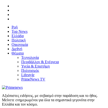
Ροή
Top News
Ελλάδα
Πολιτική
Οικονομία
Διεθνή
Θέματα
Τεχνολογία
Περιβάλλον & Ενέργεια
Υγεία & Επιστήμη
Πολιτισμός
Lifestyle
PrimeNews TV
Αξιόπιστες ειδήσεις, με σεβασμό στην παράδοση και το ήθος.
Μείνετε ενημερωμένοι για όλα τα σημαντικά γεγονότα στην
Ελλάδα και τον κόσμο.