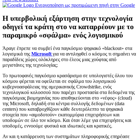
Ενεργοποίηση ως προτιμώμενη πηγή στην Google
Η υπερβολική εξάρτηση στην τεχνολογία
οδηγεί τα κράτη στο να καταρρέουν με το
παραμικρό «σφάλμα» ενός λογισμικού
Άραγε έπρεπε να συμβεί ένα παγκόσμιο ψηφιακό «blackout» στα
λογισμικά της
Microsoft
για να αντιληφθεί ο κόσμος τι σημαίνει να
παραδίδεις χώρες ολόκληρες στο έλεος μιας χούφτας από
μεγιστάνες της τεχνολογίας;
Το πρωτοφανές παγκόσμιο κρασάρισμα σε υπολογιστές όλου του
κόσμου φέρεται να οφείλεται σε σφάλμα του λογισμικού
κυβερνοασφάλειας της αμερικανικής Crowdstrike, ενός
τεχνολογικού κολοσσού που παρέχει προστασία στα δεδομένα της
παγκόσμιας βιομηχανίας που αποθηκεύονται στο «νέφος» (cloud)
της Microsoft, δηλαδή στα κέντρα συλλογής δεδομένων (data
centers) που καταβροχθίζουν κάθε δευτερόλεπτο τα ψηφιακά
στοιχεία που «αιμοδοτούν» εκατομμύρια επιχειρήσεων και
υποδομών σε όλο τον κόσμο. Και όταν λέμε για επιχειρήσεις και
υποδομές, εννοούμε φυσικά και ιδιωτικές και κρατικές.
Αν και η κατάρρευση των συστημάτων πληροφορικής επηρέασε