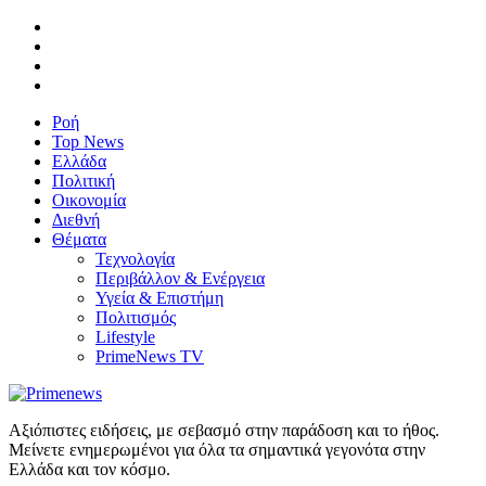
Ροή
Top News
Ελλάδα
Πολιτική
Οικονομία
Διεθνή
Θέματα
Τεχνολογία
Περιβάλλον & Ενέργεια
Υγεία & Επιστήμη
Πολιτισμός
Lifestyle
PrimeNews TV
Αξιόπιστες ειδήσεις, με σεβασμό στην παράδοση και το ήθος.
Μείνετε ενημερωμένοι για όλα τα σημαντικά γεγονότα στην
Ελλάδα και τον κόσμο.