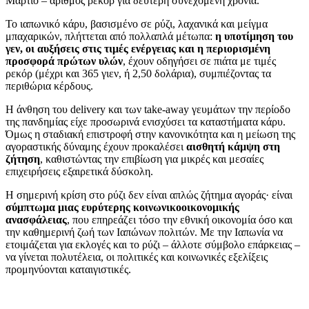
Μάρτιο – αριθμός ρεκόρ για δεύτερη συνεχόμενη χρονιά.
Το ιαπωνικό κάρυ, βασισμένο σε ρύζι, λαχανικά και μείγμα
μπαχαρικών, πλήττεται από πολλαπλά μέτωπα:
η υποτίμηση του
γεν, οι αυξήσεις στις τιμές ενέργειας και η περιορισμένη
προσφορά πρώτων υλών
, έχουν οδηγήσει σε πιάτα με τιμές
ρεκόρ (μέχρι και 365 γιεν, ή 2,50 δολάρια), συμπιέζοντας τα
περιθώρια κέρδους.
Η άνθηση του delivery και των take-away γευμάτων την περίοδο
της πανδημίας είχε προσωρινά ενισχύσει τα καταστήματα κάρυ.
Όμως η σταδιακή επιστροφή στην κανονικότητα και η μείωση της
αγοραστικής δύναμης έχουν προκαλέσει
αισθητή κάμψη στη
ζήτηση
, καθιστώντας την επιβίωση για μικρές και μεσαίες
επιχειρήσεις εξαιρετικά δύσκολη.
Η σημερινή κρίση στο ρύζι δεν είναι απλώς ζήτημα αγοράς· είναι
σύμπτωμα μιας ευρύτερης κοινωνικοοικονομικής
ανασφάλειας
, που επηρεάζει τόσο την εθνική οικονομία όσο και
την καθημερινή ζωή των Ιαπώνων πολιτών. Με την Ιαπωνία να
ετοιμάζεται για εκλογές και το ρύζι – άλλοτε σύμβολο επάρκειας –
να γίνεται πολυτέλεια, οι πολιτικές και κοινωνικές εξελίξεις
προμηνύονται καταιγιστικές.