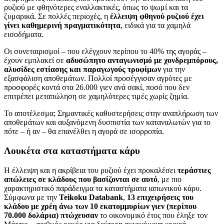
ρυζιού με φθηνότερες εναλλακτικές, όπως το ψωμί και τα
ζυμαρικά. Σε πολλές περιοχές, η
έλλειψη φθηνού ρυζιού έχει
γίνει καθημερινή πραγματικότητα
, ειδικά για τα χαμηλά
εισοδήματα.
Οι συνεταιρισμοί – που ελέγχουν περίπου το 40% της αγοράς –
έχουν εμπλακεί σε
αδυσώπητο ανταγωνισμό με χονδρεμπόρους,
αλυσίδες εστίασης και παραγωγούς τροφίμων
για την
εξασφάλιση αποθεμάτων. Πολλοί προσέγγισαν αγρότες με
προσφορές κοντά στα 26.000 γιεν ανά σακί, ποσό που δεν
επιτρέπει μεταπώληση σε χαμηλότερες τιμές χωρίς ζημία.
Το αποτέλεσμα; Σημαντικές καθυστερήσεις στην αναπλήρωση των
αποθεμάτων και αυξανόμενη δυσπιστία των καταναλωτών για το
πότε – ή αν – θα επανέλθει η αγορά σε ισορροπία.
Λουκέτα στα καταστήματα κάρυ
Η έλλειψη και η ακρίβεια του ρυζιού έχει προκαλέσει
τεράστιες
απώλειες σε κλάδους που βασίζονται σε αυτό
, με πιο
χαρακτηριστικό παράδειγμα τα καταστήματα ιαπωνικού κάρυ.
Σύμφωνα με την
Teikoku Databank
,
13 επιχειρήσεις του
κλάδου με χρέη άνω των 10 εκατομμυρίων γιεν (περίπου
70.000 δολάρια) πτώχευσαν
το οικονομικό έτος που έληξε τον