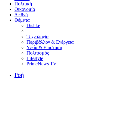
Πολιτική
Οικονομία
Διεθνή
Θέματα
Dislike
Τεχνολογία
Περιβάλλον & Ενέργεια
Υγεία & Επιστήμη
Πολιτισμός
Lifestyle
PrimeNews TV
Ροή