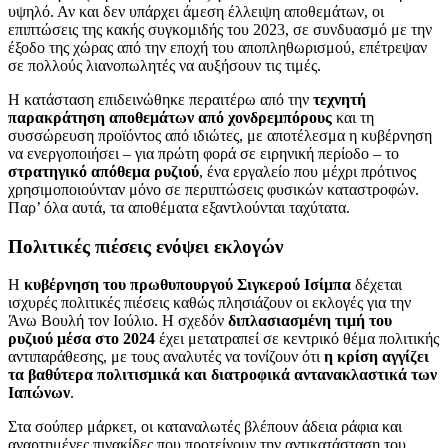
υψηλό. Αν και δεν υπάρχει άμεση έλλειψη αποθεμάτων, οι
επιπτώσεις της κακής συγκομιδής του 2023, σε συνδυασμό με την
έξοδο της χώρας από την εποχή του αποπληθωρισμού, επέτρεψαν
σε πολλούς λιανοπωλητές να αυξήσουν τις τιμές.
Η κατάσταση επιδεινώθηκε περαιτέρω από την
τεχνητή
παρακράτηση αποθεμάτων από χονδρεμπόρους
και τη
συσσώρευση προϊόντος από ιδιώτες, με αποτέλεσμα η κυβέρνηση
να ενεργοποιήσει – για πρώτη φορά σε ειρηνική περίοδο – το
στρατηγικό απόθεμα ρυζιού
, ένα εργαλείο που μέχρι πρότινος
χρησιμοποιούνταν μόνο σε περιπτώσεις φυσικών καταστροφών.
Παρ’ όλα αυτά, τα αποθέματα εξαντλούνται ταχύτατα.
Πολιτικές πιέσεις ενόψει εκλογών
Η
κυβέρνηση του πρωθυπουργού Σιγκερού Ισίμπα
δέχεται
ισχυρές πολιτικές πιέσεις καθώς πλησιάζουν οι εκλογές για την
Άνω Βουλή τον Ιούλιο. Η σχεδόν
διπλασιασμένη τιμή του
ρυζιού μέσα στο 2024
έχει μετατραπεί σε κεντρικό θέμα πολιτικής
αντιπαράθεσης, με τους αναλυτές να τονίζουν ότι
η κρίση αγγίζει
τα βαθύτερα πολιτισμικά και διατροφικά αντανακλαστικά των
Ιαπώνων
.
Στα σούπερ μάρκετ, οι καταναλωτές βλέπουν άδεια ράφια και
αναρτημένες πινακίδες που προτείνουν την αντικατάσταση του