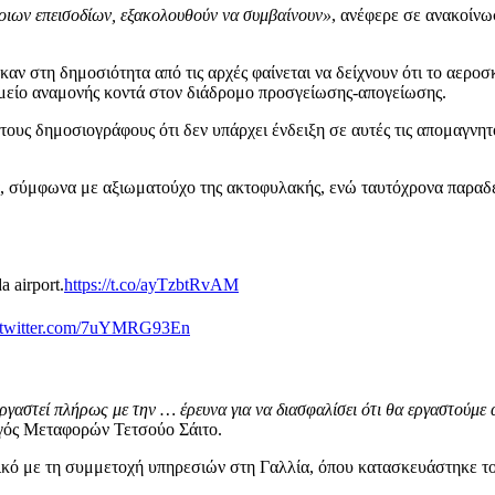
τοιων επεισοδίων, εξακολουθούν να συμβαίνουν»
, ανέφερε σε ανακοίν
 στη δημοσιότητα από τις αρχές φαίνεται να δείχνουν ότι το αεροσκά
ημείο αναμονής κοντά στον διάδρομο προσγείωσης-απογείωσης.
τους δημοσιογράφους ότι δεν υπάρχει ένδειξη σε αυτές τις απομαγνητ
α, σύμφωνα με αξιωματούχο της ακτοφυλακής, ενώ ταυτόχρονα παραδέ
a airport.
https://t.co/ayTzbtRvAM
.twitter.com/7uYMRG93En
γαστεί πλήρως με την … έρευνα για να διασφαλίσει ότι θα εργαστούμε 
ργός Μεταφορών Τετσούο Σάιτο.
ό με τη συμμετοχή υπηρεσιών στη Γαλλία, όπου κατασκευάστηκε το 
.