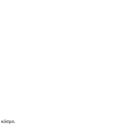
ν κόσμο.