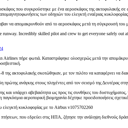
εροσκάφος που συγκρούστηκε με ένα αεροσκάφος της ακτοφυλακής σε
ς απομαγνητοφωνήσεις των οδηγιών του ελεγκτή εναέριας κυκλοφορία
λαβαν να απομακρυνθούν από το αεροσκάφος μετά τη σύγκρουσή του μ
e runway. Incredibly skilled pilot and crew to get everyone safely out 
24
an Airlines πήρε φωτιά. Καταστράφηκε ολοσχερώς μετά την απομάκρ
ροσβεστική.
-8 της ακτοφυλακής σκοτώθηκαν, με τον πιλότο να καταφέρνει να δια
δη πρώτης ανάγκης στους πληγέντες από τον σεισμό της Δευτέρας στην
ρουσης και υπάρχει αβεβαιότητα ως προς τις συνθήκες του δυστυχήματο
η παγκόσμια αεροπορική βιομηχανία δέχτηκε προειδοποιήσεις σχετικ
ων πτήσεων, που εδρεύει στις ΗΠΑ, ζήτησε την ανάληψη διεθνούς δ