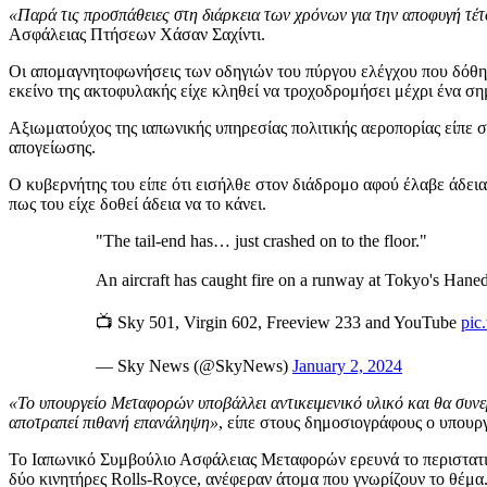
«Παρά τις προσπάθειες στη διάρκεια των χρόνων για την αποφυγή τέ
Ασφάλειας Πτήσεων Χάσαν Σαχίντι.
Οι απομαγνητοφωνήσεις των οδηγιών του πύργου ελέγχου που δόθηκαν
εκείνο της ακτοφυλακής είχε κληθεί να τροχοδρομήσει μέχρι ένα σ
Αξιωματούχος της ιαπωνικής υπηρεσίας πολιτικής αεροπορίας είπε σ
απογείωσης.
Ο κυβερνήτης του είπε ότι εισήλθε στον διάδρομο αφού έλαβε άδει
πως του είχε δοθεί άδεια να το κάνει.
"The tail-end has… just crashed on to the floor."
An aircraft has caught fire on a runway at Tokyo's Haned
📺 Sky 501, Virgin 602, Freeview 233 and YouTube
pic
— Sky News (@SkyNews)
January 2, 2024
«Το υπουργείο Μεταφορών υποβάλλει αντικειμενικό υλικό και θα συνερ
αποτραπεί πιθανή επανάληψη»
, είπε στους δημοσιογράφους ο υπου
Το Ιαπωνικό Συμβούλιο Ασφάλειας Μεταφορών ερευνά το περιστατικ
δύο κινητήρες Rolls-Royce, ανέφεραν άτομα που γνωρίζουν το θέμα