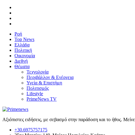
Ροή
Top News
Ελλάδα
Πολιτική
Οικονομία
Διεθνή
Θέματα
Τεχνολογία
Περιβάλλον & Ενέργεια
Υγεία & Επιστήμη
Πολιτισμός
Lifestyle
PrimeNews TV
Αξιόπιστες ειδήσεις, με σεβασμό στην παράδοση και το ήθος. Μείν
+30.6975757175