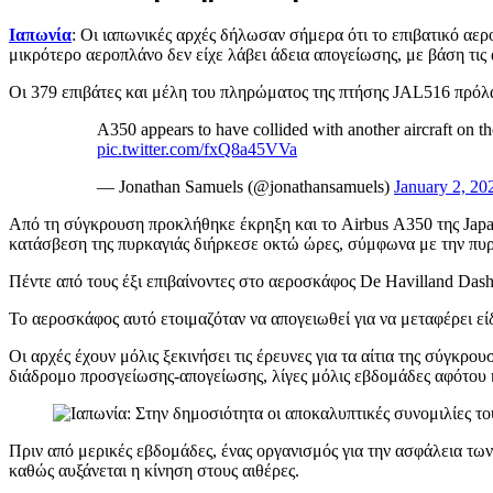
Ιαπωνία
: Οι ιαπωνικές αρχές δήλωσαν σήμερα ότι το επιβατικό α
μικρότερο αεροπλάνο δεν είχε λάβει άδεια απογείωσης, με βάση τι
Οι 379 επιβάτες και μέλη του πληρώματος της πτήσης JAL516 πρό
A350 appears to have collided with another aircraft on th
pic.twitter.com/fxQ8a45VVa
— Jonathan Samuels (@jonathansamuels)
January 2, 20
Από τη σύγκρουση προκλήθηκε έκρηξη και το Airbus Α350 της Jap
κατάσβεση της πυρκαγιάς διήρκεσε οκτώ ώρες, σύμφωνα με την πυ
Πέντε από τους έξι επιβαίνοντες στο αεροσκάφος De Havilland Dash
Το αεροσκάφος αυτό ετοιμαζόταν να απογειωθεί για να μεταφέρει εί
Οι αρχές έχουν μόλις ξεκινήσει τις έρευνες για τα αίτια της σύγκ
διάδρομο προσγείωσης-απογείωσης, λίγες μόλις εβδομάδες αφότου 
Πριν από μερικές εβδομάδες, ένας οργανισμός για την ασφάλεια τ
καθώς αυξάνεται η κίνηση στους αιθέρες.