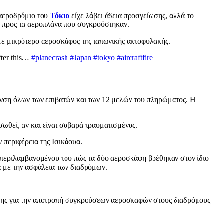
 αεροδρόμιο του
Τόκιο
είχε λάβει άδεια προσγείωσης, αλλά το
ς προς τα αεροπλάνα που συγκρούστηκαν.
ε μικρότερο αεροσκάφος της ιαπωνικής ακτοφυλακής.
after this…
#planecrash
#Japan
#tokyo
#aircraftfire
υνση όλων των επιβατών και των 12 μελών του πληρώματος. Η
σωθεί, αν και είναι σοβαρά τραυματισμένος.
 περιφέρεια της Ισικάουα.
ς, περιλαμβανομένου του πώς τα δύο αεροσκάφη βρέθηκαν στον ίδιο
ά με την ασφάλεια των διαδρόμων.
ράσης για την αποτροπή συγκρούσεων αεροσκαφών στους διαδρόμους