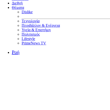
Διεθνή
Θέματα
Dislike
Τεχνολογία
Περιβάλλον & Ενέργεια
Υγεία & Επιστήμη
Πολιτισμός
Lifestyle
PrimeNews TV
Ροή