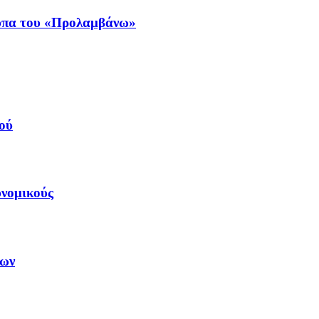
ύπα του «Προλαμβάνω»
ού
υνομικούς
εων