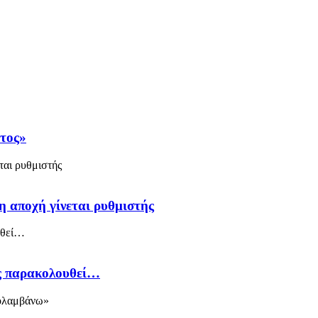
άτος»
η αποχή γίνεται ρυθμιστής
ός παρακολουθεί…