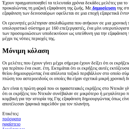
Έχουν πραγματοποιηθεί τα τελευταία χρόνια δεκάδες μελέτες για τ
προκαλώντας τη μαζική εξαφάνιση της ζωής. Με
δημοσίευση
της σ
εξαφάνιση των δεινοσαύρων οφείλεται σε μια εποχή εξαιρετικά έντο
Οι ερευνητές μελέτησαν απολιθώματα που ανήκουν σε μια χρονική π
υπολογιστικό σύστημα με 160 επεξεργαστές, ένα μίνι υπερυπλογιστή
των προσομοιώσεων υποδεικνύουν ως υπεύθυνη για την εξαφάνιση τ
μέχρι τις νότιες περιοχές της.
Μόνιμη κόλαση
Οι μελέτες που έχουν γίνει μέχρι σήμερα έχουν δείξει ότι οι εκρή
για περίπου ένα εκατ. έτη. Εκτιμάται ότι οι εκρήξεις αυτές εκτόξε
θείου δημιουργώντας ένα απόλυτα τοξικό περιβάλλον στο οποίο σύμ
πτώση του αστεροειδούς οι οποίες θα είχαν σχετικά μικρή χρονική 
Δεν είναι η πρώτη φορά που οι ηφαιστειακές εκρήξεις στο Ντεκάν γ
ότι οι εκρήξεις του Ντεκάν συνέβαλαν σε μικρότερο ή μεγαλύτερο π
κομβική για την ιστορία της Γης εξαφάνιση δημιουργώντας όπως είνα
αποτέλεσαν ξαφνικά παρελθόν για τον πλανήτη.
Ετικέτες:
πρόσφατα
ηφαίστειο