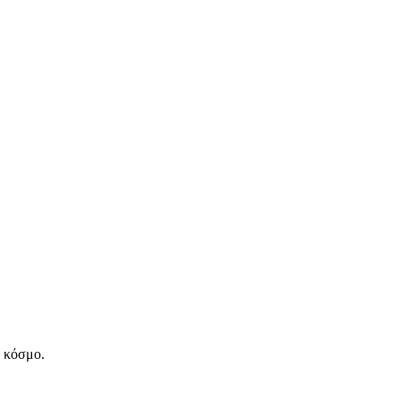
ν κόσμο.