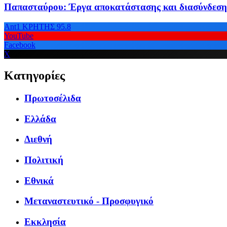
Παπασταύρου: Έργα αποκατάστασης και διασύνδεση
Ant1 ΚΡΗΤΗΣ 95.8
YouTube
Facebook
X
Κατηγορίες
Πρωτοσέλιδα
Ελλάδα
Διεθνή
Πολιτική
Εθνικά
Μεταναστευτικό - Προσφυγικό
Εκκλησία