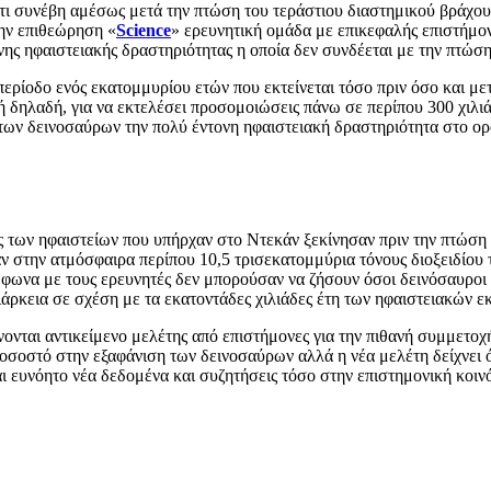
ο τι συνέβη αμέσως μετά την πτώση του τεράστιου διαστημικού βράχο
την επιθεώρηση «
Science
» ερευνητική ομάδα με επικεφαλής επιστήμο
νης ηφαιστειακής δραστηριότητας η οποία δεν συνδέεται με την πτώση
ερίοδο ενός εκατομμυρίου ετών που εκτείνεται τόσο πριν όσο και με
 δηλαδή, για να εκτελέσει προσομοιώσεις πάνω σε περίπου 300 χιλιά
ων δεινοσαύρων την πολύ έντονη ηφαιστειακή δραστηριότητα στο ορο
ξεις των ηφαιστείων που υπήρχαν στο Ντεκάν ξεκίνησαν πριν την πτώσ
υσαν στην ατμόσφαιρα περίπου 10,5 τρισεκατομμύρια τόνους διοξειδίου
φωνα με τους ερευνητές δεν μπορούσαν να ζήσουν όσοι δεινόσαυροι κ
διάρκεια σε σχέση με τα εκατοντάδες χιλιάδες έτη των ηφαιστειακών ε
ίνονται αντικείμενο μελέτης από επιστήμονες για την πιθανή συμμετο
οσοστό στην εξαφάνιση των δεινοσαύρων αλλά η νέα μελέτη δείχνει ότι
ι ευνόητο νέα δεδομένα και συζητήσεις τόσο στην επιστημονική κοινό