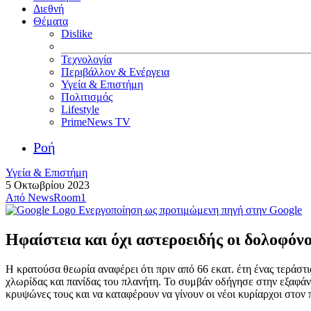
Διεθνή
Θέματα
Dislike
Τεχνολογία
Περιβάλλον & Ενέργεια
Υγεία & Επιστήμη
Πολιτισμός
Lifestyle
PrimeNews TV
Ροή
Υγεία & Επιστήμη
5 Οκτωβρίου 2023
Από
NewsRoom1
Ενεργοποίηση ως προτιμώμενη πηγή στην Google
Ηφαίστεια και όχι αστεροειδής οι δολοφόν
Η κρατούσα θεωρία αναφέρει ότι πριν από 66 εκατ. έτη ένας τεράστ
χλωρίδας και πανίδας του πλανήτη. Το συμβάν οδήγησε στην εξαφάν
κρυψώνες τους και να καταφέρουν να γίνουν οι νέοι κυρίαρχοι στον