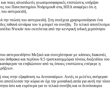
υ και ποιες αλυσιδωτές γεωατμοσφαιρικές επιπτώσεις υπήρξαν
νες του Πανεπιστημίου Ντάρτμουθ στις ΗΠΑ αναφέρει ότι η
 του αστεροειδή.
τά την πτώση του αστεροειδή. Στη συνέχεια χρησιμοποίησαν ένα
δες πιθανά σενάρια του τι μπορεί να συνέβη. Το τελικό αποτέλεσμα
πέδιο Ντεκάν που εκτείνεται από την κεντρική ινδική χερσόνησο
η του αστεροειδήστο Μεξικό και συνεχίστηκαν με κάποιες διακοπές
 του άνθρακα και περίπου 9,5 τρισεκατομμύρια τόνους διοξειδίου του
ατάφεραν να επιβιώσουν από τις όποιες επιπτώσεις επέφερε η
κρήξεων.
χή τους στην εξαφάνιση τω δεινοσαύρων. Αυτές οι μελέτες ανέφεραν
 αποτέλεσαν την κύρια αν όχι την μοναδική αιτία για αυτή την τόσο
τητα όσο και ευρύτερα για το τελικά συνέβη και οι δεινόσαυροι