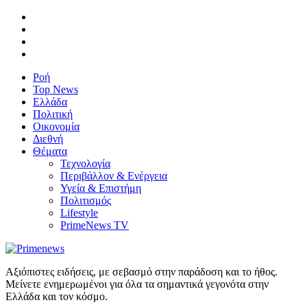
Ροή
Top News
Ελλάδα
Πολιτική
Οικονομία
Διεθνή
Θέματα
Τεχνολογία
Περιβάλλον & Ενέργεια
Υγεία & Επιστήμη
Πολιτισμός
Lifestyle
PrimeNews TV
Αξιόπιστες ειδήσεις, με σεβασμό στην παράδοση και το ήθος.
Μείνετε ενημερωμένοι για όλα τα σημαντικά γεγονότα στην
Ελλάδα και τον κόσμο.