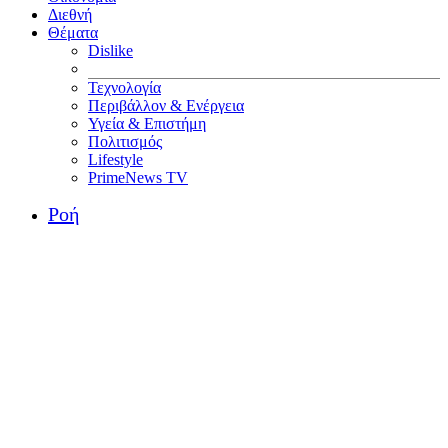
Διεθνή
Θέματα
Dislike
Τεχνολογία
Περιβάλλον & Ενέργεια
Υγεία & Επιστήμη
Πολιτισμός
Lifestyle
PrimeNews TV
Ροή