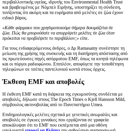
περιβαλλοντικής υγείας, ιδρυτής του Environmental Health Trust
και βραβευμένος με Νόμπελ Ειρήνης, υποστηρίζει τη σύνδεση,
τονίζοντας ότι ακόμη και τα ευρήματα από μελέτες σε ζώα έχουν
ειδικό βάρος.
«Κάθε φάρμακο που χρησιμοποιούμε σήμερα δοκιμάζεται σε
ζώα. Πώς θα μπορούσατε να απορρίψετε μελέτες σε ζώα όταν
πρόκειται να προβλέψετε το περιβάλλον;»
είπε.
Για τους ενδιαφερόμενους άνδρες, ο Δρ Ramasamy συνέστησε τη
μείωση της χρήσης της συσκευής και τη διατήρηση απόστασης από
τις πρωτεύουσες πηγές ασύρματου EMF, όπως τα κινητά τηλέφωνα
και οι πύργοι ραδιοφώνου. Επιπλέον, αποφύγετε την τοποθέτηση
τηλεφώνων σε τσέπες παντελονιού κοντά στους όρχεις.
Έκθεση EMF και αποβολές
Η έκθεση EMF κατά τη διάρκεια της εγκυμοσύνης συνδέεται με
αποβολές, δήλωσε στους The Epoch Times ο Kjell Hansson Mild,
σύμβουλος ακτινοβολίας από το Πανεπιστήμιο Umea.
Επιδημιολογικές μελέτες σχετικά με γενετικές ανωμαλίες και
αποβολές σε έγκυες γυναίκες που εργάζονται σε γραφεία
αποκάλυψαν ότι το EMF που εκπέμπεται από μια οθόνη
υπολογιστή
μπορεί να βλάψει
την ανθρώπινη αναπαραγωγή.