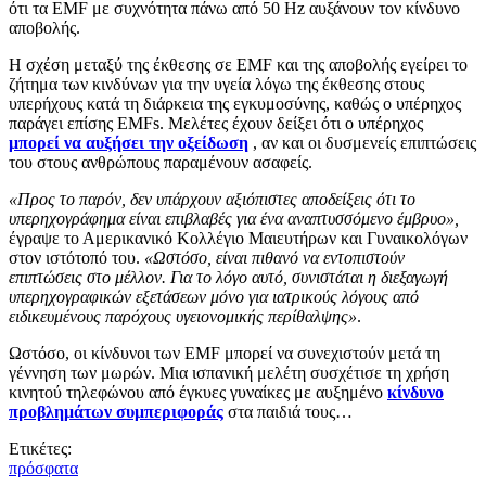
ότι τα EMF με συχνότητα πάνω από 50 Hz αυξάνουν τον κίνδυνο
αποβολής.
Η σχέση μεταξύ της έκθεσης σε EMF και της αποβολής εγείρει το
ζήτημα των κινδύνων για την υγεία λόγω της έκθεσης στους
υπερήχους κατά τη διάρκεια της εγκυμοσύνης, καθώς ο υπέρηχος
παράγει επίσης EMFs. Μελέτες έχουν δείξει ότι ο υπέρηχος
μπορεί να αυξήσει την οξείδωση
, αν και οι δυσμενείς επιπτώσεις
του στους ανθρώπους παραμένουν ασαφείς.
«Προς το παρόν, δεν υπάρχουν αξιόπιστες αποδείξεις ότι το
υπερηχογράφημα είναι επιβλαβές για ένα αναπτυσσόμενο έμβρυο»,
έγραψε το Αμερικανικό Κολλέγιο Μαιευτήρων και Γυναικολόγων
στον ιστότοπό του.
«Ωστόσο, είναι πιθανό να εντοπιστούν
επιπτώσεις στο μέλλον. Για το λόγο αυτό, συνιστάται η διεξαγωγή
υπερηχογραφικών εξετάσεων μόνο για ιατρικούς λόγους από
ειδικευμένους παρόχους υγειονομικής περίθαλψης»
.
Ωστόσο, οι κίνδυνοι των EMF μπορεί να συνεχιστούν μετά τη
γέννηση των μωρών. Μια ισπανική μελέτη συσχέτισε τη χρήση
κινητού τηλεφώνου από έγκυες γυναίκες με αυξημένο
κίνδυνο
προβλημάτων συμπεριφοράς
στα παιδιά τους…
Ετικέτες:
πρόσφατα