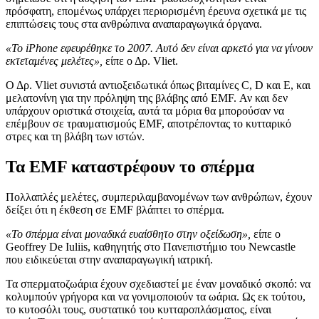
πρόσφατη, επομένως υπάρχει περιορισμένη έρευνα σχετικά με τις
επιπτώσεις τους στα ανθρώπινα αναπαραγωγικά όργανα.
«Το iPhone εφευρέθηκε το 2007. Αυτό δεν είναι αρκετό για να γίνουν
εκτεταμένες μελέτες»,
είπε ο Δρ. Vliet.
Ο Δρ. Vliet συνιστά αντιοξειδωτικά όπως βιταμίνες C, D και E, και
μελατονίνη για την πρόληψη της βλάβης από EMF. Αν και δεν
υπάρχουν οριστικά στοιχεία, αυτά τα μόρια θα μπορούσαν να
επέμβουν σε τραυματισμούς EMF, αποτρέποντας το κυτταρικό
στρες και τη βλάβη των ιστών.
Τα EMF καταστρέφουν το σπέρμα
Πολλαπλές μελέτες, συμπεριλαμβανομένων των ανθρώπων, έχουν
δείξει ότι η έκθεση σε EMF βλάπτει το σπέρμα.
«Το σπέρμα είναι μοναδικά ευαίσθητο στην οξείδωση»,
είπε ο
Geoffrey De Iuliis, καθηγητής στο Πανεπιστήμιο του Newcastle
που ειδικεύεται στην αναπαραγωγική ιατρική.
Τα σπερματοζωάρια έχουν σχεδιαστεί με έναν μοναδικό σκοπό: να
κολυμπούν γρήγορα και να γονιμοποιούν τα ωάρια. Ως εκ τούτου,
το κυτοσόλι τους, συστατικό του κυτταροπλάσματος, είναι