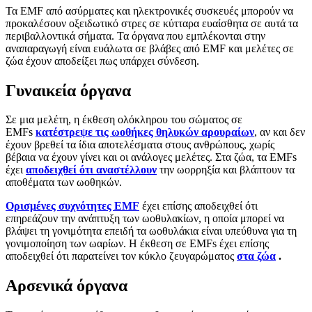
Τα EMF από ασύρματες και ηλεκτρονικές συσκευές μπορούν να
προκαλέσουν οξειδωτικό στρες σε κύτταρα ευαίσθητα σε αυτά τα
περιβαλλοντικά σήματα. Τα όργανα που εμπλέκονται στην
αναπαραγωγή είναι ευάλωτα σε βλάβες από EMF και μελέτες σε
ζώα έχουν αποδείξει πως υπάρχει σύνδεση.
Γυναικεία όργανα
Σε μια μελέτη, η έκθεση ολόκληρου του σώματος σε
EMFs
κατέστρεψε τις ωοθήκες θηλυκών αρουραίων
, αν και δεν
έχουν βρεθεί τα ίδια αποτελέσματα στους ανθρώπους, χωρίς
βέβαια να έχουν γίνει και οι ανάλογες μελέτες. Στα ζώα, τα EMFs
έχει
αποδειχθεί ότι αναστέλλουν
την ωορρηξία και βλάπτουν τα
αποθέματα των ωοθηκών.
Ορισμένες συχνότητες EMF
έχει επίσης αποδειχθεί ότι
επηρεάζουν την ανάπτυξη των ωοθυλακίων, η οποία μπορεί να
βλάψει τη γονιμότητα επειδή τα ωοθυλάκια είναι υπεύθυνα για τη
γονιμοποίηση των ωαρίων. Η έκθεση σε EMFs έχει επίσης
αποδειχθεί ότι παρατείνει τον κύκλο ζευγαρώματος
στα ζώα
.
Αρσενικά όργανα