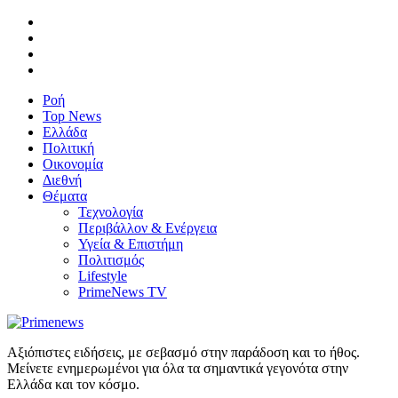
Ροή
Top News
Ελλάδα
Πολιτική
Οικονομία
Διεθνή
Θέματα
Τεχνολογία
Περιβάλλον & Ενέργεια
Υγεία & Επιστήμη
Πολιτισμός
Lifestyle
PrimeNews TV
Αξιόπιστες ειδήσεις, με σεβασμό στην παράδοση και το ήθος.
Μείνετε ενημερωμένοι για όλα τα σημαντικά γεγονότα στην
Ελλάδα και τον κόσμο.