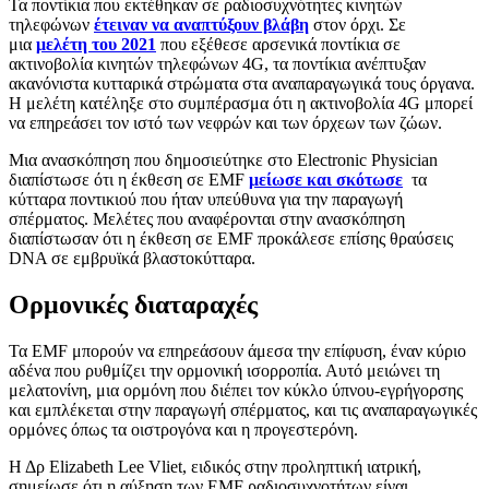
Τα ποντίκια που εκτέθηκαν σε ραδιοσυχνότητες κινητών
τηλεφώνων
έτειναν να αναπτύξουν βλάβη
στον όρχι. Σε
μια
μελέτη του 2021
που εξέθεσε αρσενικά ποντίκια σε
ακτινοβολία κινητών τηλεφώνων 4G, τα ποντίκια ανέπτυξαν
ακανόνιστα κυτταρικά στρώματα στα αναπαραγωγικά τους όργανα.
Η μελέτη κατέληξε στο συμπέρασμα ότι η ακτινοβολία 4G μπορεί
να επηρεάσει τον ιστό των νεφρών και των όρχεων των ζώων.
Μια ανασκόπηση που δημοσιεύτηκε στο Electronic Physician
διαπίστωσε ότι η έκθεση σε EMF
μείωσε και σκότωσε
τα
κύτταρα ποντικιού που ήταν υπεύθυνα για την παραγωγή
σπέρματος. Μελέτες που αναφέρονται στην ανασκόπηση
διαπίστωσαν ότι η έκθεση σε EMF προκάλεσε επίσης θραύσεις
DNA σε εμβρυϊκά βλαστοκύτταρα.
Ορμονικές διαταραχές
Τα EMF μπορούν να επηρεάσουν άμεσα την επίφυση, έναν κύριο
αδένα που ρυθμίζει την ορμονική ισορροπία. Αυτό μειώνει τη
μελατονίνη, μια ορμόνη που διέπει τον κύκλο ύπνου-εγρήγορσης
και εμπλέκεται στην παραγωγή σπέρματος, και τις αναπαραγωγικές
ορμόνες όπως τα οιστρογόνα και η προγεστερόνη.
Η Δρ Elizabeth Lee Vliet, ειδικός στην προληπτική ιατρική,
σημείωσε ότι η αύξηση των EMF ραδιοσυχνοτήτων είναι