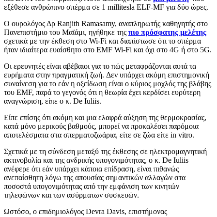
εξέθεσε ανθρώπινο σπέρμα σε 1 millitesla ELF-MF για δύο ώρες.
Ο ουρολόγος Δρ Ranjith Ramasamy, αναπληρωτής καθηγητής στο
Πανεπιστήμιο του Μαϊάμι, ηγήθηκε της
πιο πρόσφατης μελέτης
σχετικά με την έκθεση στο Wi-Fi και διαπίστωσε ότι το σπέρμα
ήταν ιδιαίτερα ευαίσθητο στο EMF Wi-Fi και όχι στο 4G ή στο 5G.
Οι ερευνητές είναι αβέβαιοι για το πώς μεταφράζονται αυτά τα
ευρήματα στην πραγματική ζωή. Δεν υπάρχει ακόμη επιστημονική
συναίνεση για το εάν η οξείδωση είναι ο κύριος μοχλός της βλάβης
του EMF, παρά το γεγονός ότι η θεωρία έχει κερδίσει ευρύτερη
αναγνώριση, είπε ο κ. De Iuliis.
Είπε επίσης ότι ακόμη και μια ελαφρά αύξηση της θερμοκρασίας,
κατά μόνο μερικούς βαθμούς, μπορεί να προκαλέσει παρόμοια
αποτελέσματα στα σπερματοζωάρια, είτε σε ζώα είτε in vitro.
Σχετικά με τη σύνδεση μεταξύ της έκθεσης σε ηλεκτρομαγνητική
ακτινοβολία και της ανδρικής υπογονιμότητας, ο κ. De Iuliis
ανέφερε ότι εάν υπάρχει κάποια επίδραση, είναι πιθανώς
ανεπαίσθητη λόγω της απουσίας σημαντικών αλλαγών στα
ποσοστά υπογονιμότητας από την εμφάνιση των κινητών
τηλεφώνων και των ασύρματων συσκευών.
Ωστόσο, ο επιδημιολόγος Devra Davis, επιστήμονας