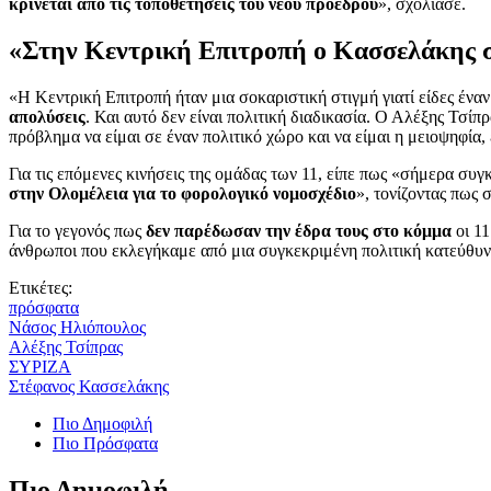
κρίνεται από τις τοποθετήσεις του νέου προέδρου
», σχολίασε.
«Στην Κεντρική Επιτροπή ο Κασσελάκης σ
«Η Κεντρική Επιτροπή ήταν μια σοκαριστική στιγμή γιατί είδες έν
απολύσεις
. Και αυτό δεν είναι πολιτική διαδικασία. Ο Αλέξης Τσίπ
πρόβλημα να είμαι σε έναν πολιτικό χώρο και να είμαι η μειοψηφί
Για τις επόμενες κινήσεις της ομάδας των 11, είπε πως «σήμερα συ
στην Ολομέλεια για το φορολογικό νομοσχέδιο
», τονίζοντας πως 
Για το γεγονός πως
δεν παρέδωσαν την έδρα τους στο κόμμα
οι 11
άνθρωποι που εκλεγήκαμε από μια συγκεκριμένη πολιτική κατεύθυνσ
Ετικέτες:
πρόσφατα
Νάσος Ηλιόπουλος
Αλέξης Τσίπρας
ΣΥΡΙΖΑ
Στέφανος Κασσελάκης
Πιο Δημοφιλή
Πιο Πρόσφατα
Πιο Δημοφιλή