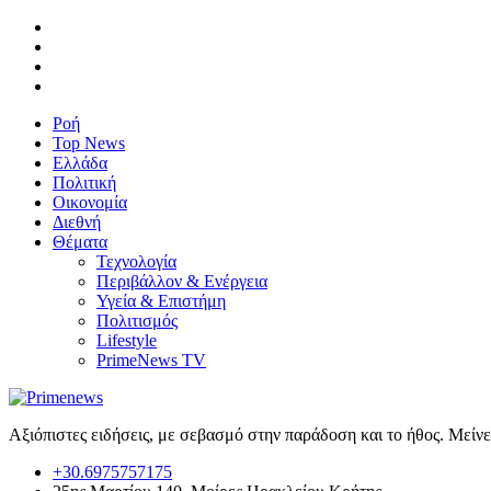
Ροή
Top News
Ελλάδα
Πολιτική
Οικονομία
Διεθνή
Θέματα
Τεχνολογία
Περιβάλλον & Ενέργεια
Υγεία & Επιστήμη
Πολιτισμός
Lifestyle
PrimeNews TV
Αξιόπιστες ειδήσεις, με σεβασμό στην παράδοση και το ήθος. Μείν
+30.6975757175