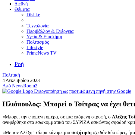
Διεθνή
Θέματα
Dislike
Τεχνολογία
Περιβάλλον & Ενέργεια
Υγεία & Επιστήμη
Πολιτισμός
Lifestyle
PrimeNews TV
Ροή
Πολιτική
4 Δεκεμβρίου 2023
Από
NewsRoom2
Ενεργοποίηση ως προτιμώμενη πηγή στην Google
Ηλιόπουλος: Μπορεί ο Τσίπρας να έχει θετι
«Μπορεί την επόμενη ημέρα, σε μια επόμενη στροφή, ο
Αλέξης Τσ
αναφέρθηκε στα εσωκομματικά του ΣΥΡΙΖΑ ασκώντας σφοδρή κριτικ
«Με τον Αλέξη Τσίπρα κάναμε μια
συζήτηση
σχεδόν δύο ώρες, ήτα