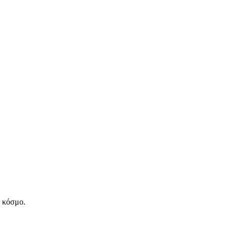
ν κόσμο.