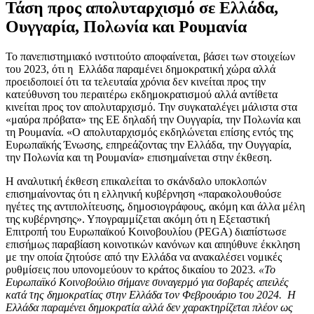
Τάση προς απολυταρχισμό σε Ελλάδα,
Ουγγαρία, Πολωνία και Ρουμανία
Το πανεπιστημιακό ινστιτούτο αποφαίνεται, βάσει των στοιχείων
του 2023, ότι η Ελλάδα παραμένει δημοκρατική χώρα αλλά
προειδοποιεί ότι τα τελευταία χρόνια δεν κινείται προς την
κατεύθυνση του περαιτέρω εκδημοκρατισμού αλλά αντίθετα
κινείται προς τον απολυταρχισμό. Την συγκαταλέγει μάλιστα στα
«μαύρα πρόβατα» της ΕΕ δηλαδή την Ουγγαρία, την Πολωνία και
τη Ρουμανία. «Ο απολυταρχισμός εκδηλώνεται επίσης εντός της
Ευρωπαϊκής Ένωσης, επηρεάζοντας την Ελλάδα, την Ουγγαρία,
την Πολωνία και τη Ρουμανία» επισημαίνεται στην έκθεση.
Η αναλυτική έκθεση επικαλείται το σκάνδαλο υποκλοπών
επισημαίνοντας ότι η ελληνική κυβέρνηση «παρακολουθούσε
ηγέτες της αντιπολίτευσης, δημοσιογράφους, ακόμη και άλλα μέλη
της κυβέρνησης». Υπογραμμίζεται ακόμη ότι η Εξεταστική
Επιτροπή του Ευρωπαϊκού Κοινοβουλίου (PEGA) διαπίστωσε
επισήμως παραβίαση κοινοτικών κανόνων και απηύθυνε έκκληση
με την οποία ζητούσε από την Ελλάδα να ανακαλέσει νομικές
ρυθμίσεις που υπονομεύουν το κράτος δικαίου το 2023
. «Το
Ευρωπαϊκό Κοινοβούλιο σήμανε συναγερμό για σοβαρές απειλές
κατά της δημοκρατίας στην Ελλάδα τον Φεβρουάριο του 2024. Η
Ελλάδα παραμένει δημοκρατία αλλά δεν χαρακτηρίζεται πλέον ως