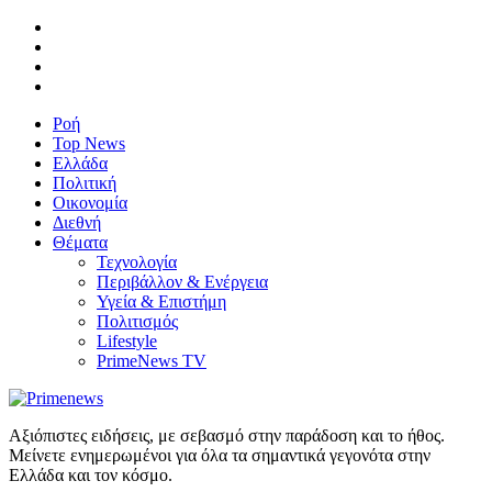
Ροή
Top News
Ελλάδα
Πολιτική
Οικονομία
Διεθνή
Θέματα
Τεχνολογία
Περιβάλλον & Ενέργεια
Υγεία & Επιστήμη
Πολιτισμός
Lifestyle
PrimeNews TV
Αξιόπιστες ειδήσεις, με σεβασμό στην παράδοση και το ήθος.
Μείνετε ενημερωμένοι για όλα τα σημαντικά γεγονότα στην
Ελλάδα και τον κόσμο.