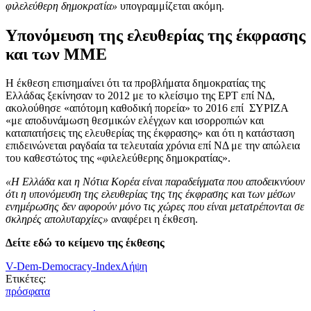
φιλελεύθερη δημοκρατία»
υπογραμμίζεται ακόμη.
Υπονόμευση της ελευθερίας της έκφρασης
και των ΜΜΕ
Η έκθεση επισημαίνει ότι τα προβλήματα δημοκρατίας της
Ελλάδας ξεκίνησαν το 2012 με το κλείσιμο της ΕΡΤ επί ΝΔ,
ακολούθησε «απότομη καθοδική πορεία» το 2016 επί ΣΥΡΙΖΑ
«με αποδυνάμωση θεσμικών ελέγχων και ισορροπιών και
καταπατήσεις της ελευθερίας της έκφρασης» και ότι η κατάσταση
επιδεινώνεται ραγδαία τα τελευταία χρόνια επί ΝΔ με την απώλεια
του καθεστώτος της «φιλελεύθερης δημοκρατίας».
«Η Ελλάδα και η Νότια Κορέα είναι παραδείγματα που αποδεικνύουν
ότι η υπονόμευση της ελευθερίας της της έκφρασης και των μέσων
ενημέρωσης δεν αφορούν μόνο τις χώρες που είναι μετατρέπονται σε
σκληρές απολυταρχίες»
αναφέρει η έκθεση.
Δείτε εδώ το κείμενο της έκθεσης
V-Dem-Democracy-Index
Λήψη
Ετικέτες:
πρόσφατα