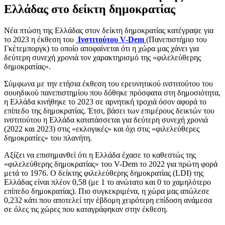
Ελλάδας στο δείκτη δημοκρατίας
Νέα πτώση της Ελλάδας στον δείκτη δημοκρατίας κατέγραψε για
το 2023 η έκθεση του
Ινστιτούτου V-Dem
(Πανεπιστήμιο του
Γκέτεμποργκ) το οποίο αποφαίνεται ότι η χώρα μας χάνει για
δεύτερη συνεχή χρονιά τον χαρακτηρισμό της «φιλελεύθερης
δημοκρατίας».
Σύμφωνα με την ετήσια έκθεση του ερευνητικού ινστιτούτου του
σουηδικού πανεπιστημίου που δόθηκε πρόσφατα στη δημοσιότητα,
η Ελλάδα κινήθηκε το 2023 σε αρνητική τροχιά όσον αφορά το
επίπεδο της δημοκρατίας. Έτσι, βάσει των επιμέρους δεικτών του
ινστιτούτου η Ελλάδα κατατάσσεται για δεύτερη συνεχή χρονιά
(2022 και 2023) στις «εκλογικές» και όχι στις «φιλελεύθερες
δημοκρατίες» του πλανήτη.
Αξίζει να επισημανθεί ότι η Ελλάδα έχασε το καθεστώς της
«φιλελεύθερης δημοκρατίας» του V-Dem το 2022 για πρώτη φορά
μετά το 1976. Ο δείκτης φιλελεύθερης δημοκρατίας (LDI) της
Ελλάδας είναι πλέον 0,58 (με 1 το ανώτατο και 0 το χαμηλότερο
επίπεδο δημοκρατίας). Πιο συγκεκριμένα, η χώρα μας απώλεσε
0,232 κάτι που αποτελεί την έβδομη χειρότερη επίδοση ανάμεσα
σε όλες τις χώρες που καταγράφηκαν στην έκθεση.