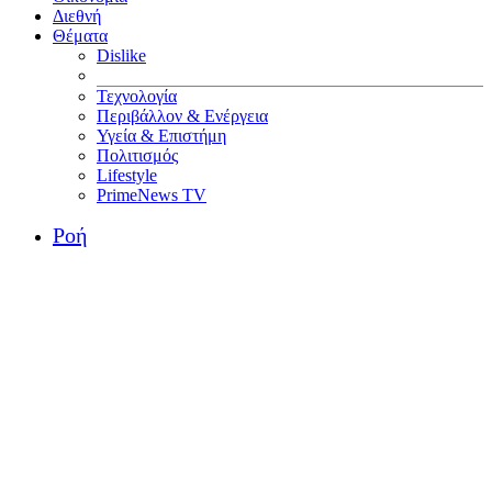
Διεθνή
Θέματα
Dislike
Τεχνολογία
Περιβάλλον & Ενέργεια
Υγεία & Επιστήμη
Πολιτισμός
Lifestyle
PrimeNews TV
Ροή