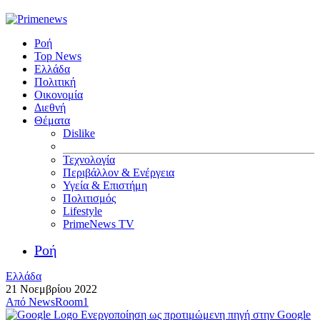
Ροή
Top News
Ελλάδα
Πολιτική
Οικονομία
Διεθνή
Θέματα
Dislike
Τεχνολογία
Περιβάλλον & Ενέργεια
Υγεία & Επιστήμη
Πολιτισμός
Lifestyle
PrimeNews TV
Ροή
Ελλάδα
21 Νοεμβρίου 2022
Από
NewsRoom1
Ενεργοποίηση ως προτιμώμενη πηγή στην Google