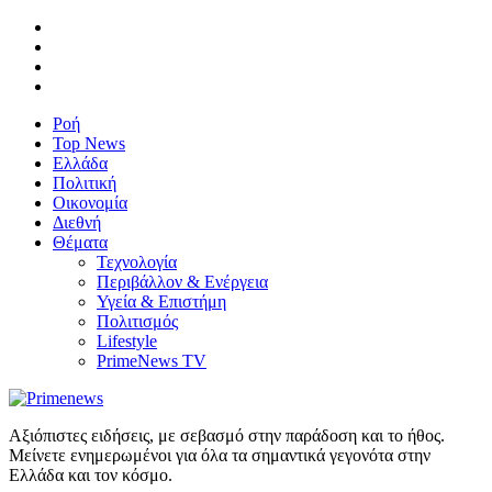
Ροή
Top News
Ελλάδα
Πολιτική
Οικονομία
Διεθνή
Θέματα
Τεχνολογία
Περιβάλλον & Ενέργεια
Υγεία & Επιστήμη
Πολιτισμός
Lifestyle
PrimeNews TV
Αξιόπιστες ειδήσεις, με σεβασμό στην παράδοση και το ήθος.
Μείνετε ενημερωμένοι για όλα τα σημαντικά γεγονότα στην
Ελλάδα και τον κόσμο.