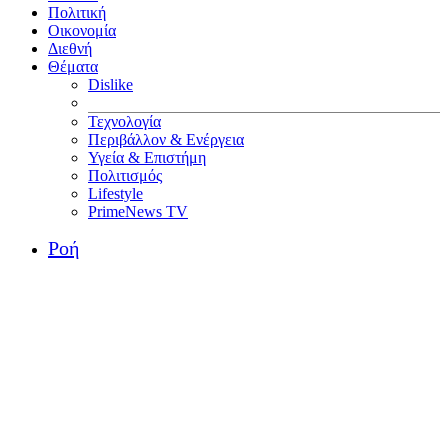
Πολιτική
Οικονομία
Διεθνή
Θέματα
Dislike
Τεχνολογία
Περιβάλλον & Ενέργεια
Υγεία & Επιστήμη
Πολιτισμός
Lifestyle
PrimeNews TV
Ροή