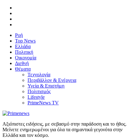
Ροή
Top News
Ελλάδα
Πολιτική
Οικονομία
Διεθνή
Θέματα
Τεχνολογία
Περιβάλλον & Ενέργεια
Υγεία & Επιστήμη
Πολιτισμός
Lifestyle
PrimeNews TV
Αξιόπιστες ειδήσεις, με σεβασμό στην παράδοση και το ήθος.
Μείνετε ενημερωμένοι για όλα τα σημαντικά γεγονότα στην
Ελλάδα και τον κόσμο.