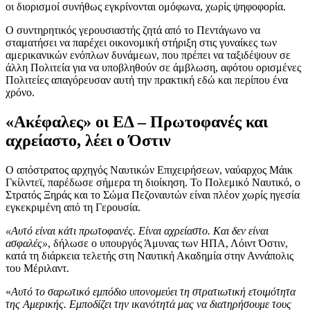
οι διορισμοί συνήθως εγκρίνονται ομόφωνα, χωρίς ψηφοφορία.
Ο συντηρητικός γερουσιαστής ζητά από το Πεντάγωνο να
σταματήσει να παρέχει οικονομική στήριξη στις γυναίκες των
αμερικανικών ενόπλων δυνάμεων, που πρέπει να ταξιδέψουν σε
άλλη Πολιτεία για να υποβληθούν σε άμβλωση, αφότου ορισμένες
Πολιτείες απαγόρευσαν αυτή την πρακτική εδώ και περίπου ένα
χρόνο.
«Ακέφαλες» οι ΕΔ – Πρωτοφανές και
αχρείαστο, λέει ο Όστιν
Ο απόστρατος αρχηγός Ναυτικών Επιχειρήσεων, ναύαρχος Μάικ
Γκίλντεϊ, παρέδωσε σήμερα τη διοίκηση. Το Πολεμικό Ναυτικό, ο
Στρατός Ξηράς και το Σώμα Πεζοναυτών είναι πλέον χωρίς ηγεσία
εγκεκριμένη από τη Γερουσία.
«Αυτό είναι κάτι πρωτοφανές. Είναι αχρείαστο. Και δεν είναι
ασφαλές»
, δήλωσε ο υπουργός Άμυνας των ΗΠΑ, Λόιντ Όστιν,
κατά τη διάρκεια τελετής στη Ναυτική Ακαδημία στην Αννάπολις
του Μέριλαντ.
«
Αυτό το σαρωτικό εμπόδιο υπονομεύει τη στρατιωτική ετοιμότητα
της Αμερικής. Εμποδίζει την ικανότητά μας να διατηρήσουμε τους