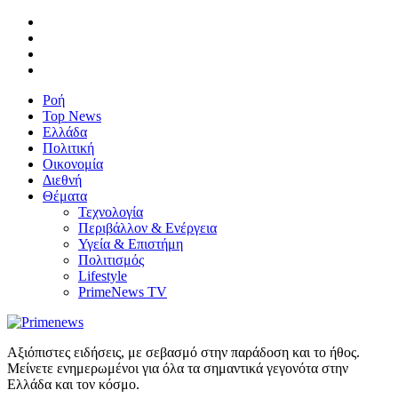
Ροή
Top News
Ελλάδα
Πολιτική
Οικονομία
Διεθνή
Θέματα
Τεχνολογία
Περιβάλλον & Ενέργεια
Υγεία & Επιστήμη
Πολιτισμός
Lifestyle
PrimeNews TV
Αξιόπιστες ειδήσεις, με σεβασμό στην παράδοση και το ήθος.
Μείνετε ενημερωμένοι για όλα τα σημαντικά γεγονότα στην
Ελλάδα και τον κόσμο.