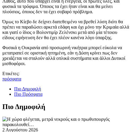
Λάθος, αυτό που υπάρχει είναι η ενέργεια, οι πρώτες ύλες, και
φυσικά τα τρόφιμα. Όποιος τα έχει ήταν είναι και θα μείνει
πλούσιος, όποιος δεν τα έχει σοβαρό πρόβλημα.
Όμως το Κίεβο δε δείχνει διατεθειμένο να βρεθεί λύση διότι θα
πρέπει να παραδώσει αρκετά εδάφη και όχι μόνο την Κριμαία αλλά
και γιατί ο ίδιος ο Βολοντιμίρ Ζελένσκι μετά από μία τέτοιου
είδους ειρήνευση δεν θα έχει πλέον κανένα λόγο ύπαρξης.
Φυσικά η Ουκρανία από προσωρινή νικήτρια μπορεί εύκολα να
μετατραπεί σε οριστική ηττημένη, εάν η Δύση κρίνει πως δεν
χρειάζεται να σταλούν αλλά οπλικά συστήματα και άλλοι Δυτικοί
μισθοφόροι.
Ετικέτες:
πρόσφατα
Πιο Δημοφιλή
Πιο Πρόσφατα
Πιο Δημοφιλή
2 Αυγούστου 2026