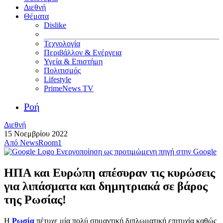
Διεθνή
Θέματα
Dislike
Τεχνολογία
Περιβάλλον & Ενέργεια
Υγεία & Επιστήμη
Πολιτισμός
Lifestyle
PrimeNews TV
Ροή
Διεθνή
15 Νοεμβρίου 2022
Από
NewsRoom1
Ενεργοποίηση ως προτιμώμενη πηγή στην Google
ΗΠΑ και Ευρώπη απέσυραν τις κυρώσεις
για λιπάσματα και δημητριακά σε βάρος
της Ρωσίας!
Η
Ρωσία
πέτυχε μία πολύ σημαντική διπλωματική επιτυχία καθώς