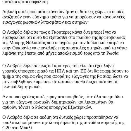
πιστώσεις και ασφάλιση.
Δηλαδή αυτές που αυτοκτόνησαν ήταν οι δυτικές χώρες οι οποίες
αναζητούν έναν εύσχημο τρόπο για να μπορέσουν να κάνουν νέες
εισαγωγές ρωσικών λιπασμάτων και σιτηρών.
Ο Λαβρόφ δήλωσε πως o Γκουτέρες κάνει ό,τι μπορεί για να
εξασφαλίσει ότι αυτό θα εξετασθεί στο πλαίσιο της πρωτοβουλίας
της Μαύρης Θάλασσας που υπογράφηκε τον Ιούλιο και επιτρέπει
στην Ουκρανία να επαναλάβει τις αποστολές σιτηρών από τα νότια
λιμάνια της έπειτα από μήνες αποκλεισμού τους από τη Ρωσία.
Ο Λαβρόφ δήλωσε πως ο Γκουτέρες του είπε ότι έχει λάβει
γραπτές υποσχέσεις από τις ΗΠΑ και την ΕΕ ότι θα εφαρμόσουν το
τμήμα της συμφωνίας που αφορά τις εξαγωγές της Ρωσίας, ώστε να
μην επιβληθούν κυρώσεις σε αυτούς που θα διαχειριστούν τα
ρωσικά δημητριακά.
Αν οι υποσχέσεις αυτές πραγματοποιηθούν, τότε όλα τα εμπόδια
για την εξαγωγή ρωσικών δημητριακών και λιπασμάτων θα
αρθούν, τόνισε ο Ρώσος υπουργός Εξωτερικών.
Ο Λαβρόφ δήλωσε ακόμη ότι δυτικές χώρες προσπάθησαν να
«πολιτικοποιήσουν» την κοινή δήλωση της συνόδου κορυφής της
G20 στο Μπαλί.