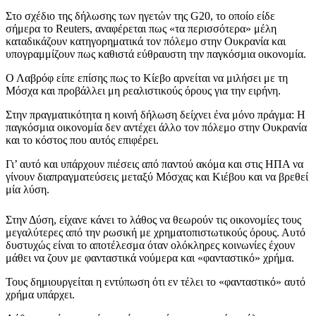
Στο σχέδιο της δήλωσης των ηγετών της G20, το οποίο είδε
σήμερα το Reuters, αναφέρεται πως «τα περισσότερα» μέλη
καταδικάζουν κατηγορηματικά τον πόλεμο στην Ουκρανία και
υπογραμμίζουν πως καθιστά εύθραυστη την παγκόσμια οικονομία.
Ο Λαβρόφ είπε επίσης πως το Κίεβο αρνείται να μιλήσει με τη
Μόσχα και προβάλλει μη ρεαλιστικούς όρους για την ειρήνη.
Στην πραγματικότητα η κοινή δήλωση δείχνει ένα μόνο πράγμα: Η
παγκόσμια οικονομία δεν αντέχει άλλο τον πόλεμο στην Ουκρανία
και το κόστος που αυτός επιφέρει.
Γι’ αυτό και υπάρχουν πιέσεις από παντού ακόμα και στις ΗΠΑ να
γίνουν διαπραγματεύσεις μεταξύ Μόσχας και Κιέβου και να βρεθεί
μία λύση.
Στην Δύση, είχανε κάνει το λάθος να θεωρούν τις οικονομίες τους
μεγαλύτερες από την ρωσική με χρηματοπιστωτικούς όρους. Αυτό
δυστυχώς είναι το αποτέλεσμα όταν ολόκληρες κοινωνίες έχουν
μάθει να ζουν με φανταστικά νούμερα και «φανταστικό» χρήμα.
Τους δημιουργείται η εντύπωση ότι εν τέλει το «φανταστικό» αυτό
χρήμα υπάρχει.