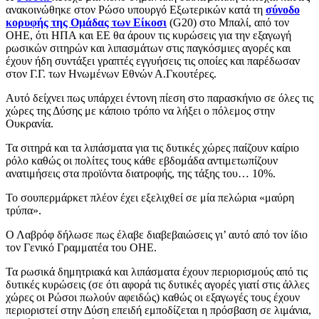
ανακοινώθηκε στον Ρώσο υπουργό Εξωτερικών κατά τη
σύνοδο
κορυφής της Ομάδας των Είκοσι
(G20) στο Μπαλί, από τον
ΟΗΕ, ότι ΗΠΑ και ΕΕ θα άρουν τις κυρώσεις για την εξαγωγή
ρωσικών σιτηρών και λιπασμάτων στις παγκόσμιες αγορές και
έχουν ήδη συντάξει γραπτές εγγυήσεις τις οποίες και παρέδωσαν
στον Γ.Γ. των Ηνωμένων Εθνών Α.Γκουτέρες.
Αυτό δείχνει πως υπάρχει έντονη πίεση στο παρασκήνιο σε όλες τις
χώρες της Δύσης με κάποιο τρόπο να λήξει ο πόλεμος στην
Ουκρανία.
Τα σιτηρά και τα λιπάσματα για τις δυτικές χώρες παίζουν καίριο
ρόλο καθώς οι πολίτες τους κάθε εβδομάδα αντιμετωπίζουν
ανατιμήσεις στα προϊόντα διατροφής, της τάξης του… 10%.
Το σουπερμάρκετ πλέον έχει εξελιχθεί σε μία πελώρια «μαύρη
τρύπα».
Ο Λαβρόφ δήλωσε πως έλαβε διαβεβαιώσεις γι’ αυτό από τον ίδιο
τον Γενικό Γραμματέα του ΟΗΕ.
Τα ρωσικά δημητριακά και λιπάσματα έχουν περιορισμούς από τις
δυτικές κυρώσεις (σε ότι αφορά τις δυτικές αγορές γιατί στις άλλες
χώρες οι Ρώσοι πωλούν αφειδώς) καθώς οι εξαγωγές τους έχουν
περιοριστεί στην Δύση επειδή εμποδίζεται η πρόσβαση σε λιμάνια,