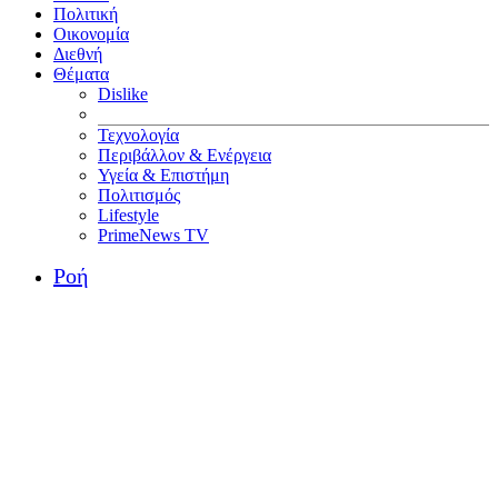
Πολιτική
Οικονομία
Διεθνή
Θέματα
Dislike
Τεχνολογία
Περιβάλλον & Ενέργεια
Υγεία & Επιστήμη
Πολιτισμός
Lifestyle
PrimeNews TV
Ροή