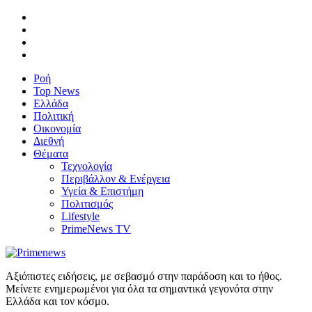
Ροή
Top News
Ελλάδα
Πολιτική
Οικονομία
Διεθνή
Θέματα
Τεχνολογία
Περιβάλλον & Ενέργεια
Υγεία & Επιστήμη
Πολιτισμός
Lifestyle
PrimeNews TV
Αξιόπιστες ειδήσεις, με σεβασμό στην παράδοση και το ήθος.
Μείνετε ενημερωμένοι για όλα τα σημαντικά γεγονότα στην
Ελλάδα και τον κόσμο.