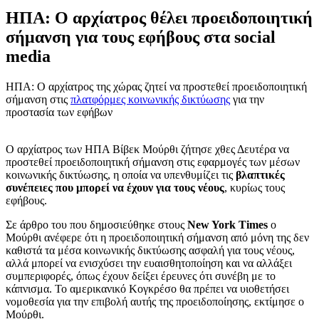
ΗΠΑ: Ο αρχίατρος θέλει προειδοποιητική
σήμανση για τους εφήβους στα social
media
ΗΠΑ: Ο αρχίατρος της χώρας ζητεί να προστεθεί προειδοποιητική
σήμανση στις
πλατφόρμες κοινωνικής δικτύωσης
για την
προστασία των εφήβων
Ο αρχίατρος των ΗΠΑ Βίβεκ Μούρθι ζήτησε χθες Δευτέρα να
προστεθεί προειδοποιητική σήμανση στις εφαρμογές των μέσων
κοινωνικής δικτύωσης, η οποία να υπενθυμίζει τις
βλαπτικές
συνέπειες που μπορεί να έχουν για τους νέους
, κυρίως τους
εφήβους.
Σε άρθρο του που δημοσιεύθηκε στους
New York Times
ο
Μούρθι ανέφερε ότι η προειδοποιητική σήμανση από μόνη της δεν
καθιστά τα μέσα κοινωνικής δικτύωσης ασφαλή για τους νέους,
αλλά μπορεί να ενισχύσει την ευαισθητοποίηση και να αλλάξει
συμπεριφορές, όπως έχουν δείξει έρευνες ότι συνέβη με το
κάπνισμα. Το αμερικανικό Κογκρέσο θα πρέπει να υιοθετήσει
νομοθεσία για την επιβολή αυτής της προειδοποίησης, εκτίμησε ο
Μούρθι.