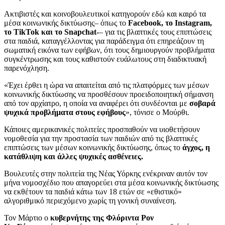
Ακτιβιστές και κοινοβουλευτικοί κατηγορούν εδώ και καιρό τα
μέσα κοινωνικής δικτύωσης– όπως το
Facebook, το Instagram,
το TikTok και το Snapchat-
– για τις βλαπτικές τους επιπτώσεις
στα παιδιά, καταγγέλλοντας για παράδειγμα ότι επηρεάζουν τη
σωματική εικόνα των εφήβων, ότι τους δημιουργούν προβλήματα
συγκέντρωσης και τους καθιστούν ευάλωτους στη διαδικτυακή
παρενόχληση.
«Έχει έρθει η ώρα να απαιτείται από τις πλατφόρμες των μέσων
κοινωνικής δικτύωσης να προσθέσουν προειδοποιητική σήμανση
από τον αρχίατρο, η οποία να αναφέρει ότι συνδέονται με
σοβαρά
ψυχικά προβλήματα στους εφήβους
», τόνισε ο Μούρθι.
Κάποιες αμερικανικές πολιτείες προσπαθούν να υιοθετήσουν
νομοθεσία για την προστασία των παιδιών από τις βλαπτικές
επιπτώσεις των μέσων κοινωνικής δικτύωσης, όπως το
άγχος, η
κατάθλιψη και άλλες ψυχικές ασθένειες.
Βουλευτές στην πολιτεία της Νέας Υόρκης ενέκριναν αυτόν τον
μήνα νομοσχέδιο που απαγορεύει στα μέσα κοινωνικής δικτύωσης
να εκθέτουν τα παιδιά κάτω των 18 ετών σε «εθιστικό»
αλγοριθμικό περιεχόμενο χωρίς τη γονική συναίνεση.
Τον Μάρτιο ο
κυβερνήτης της Φλόριντα Ρον