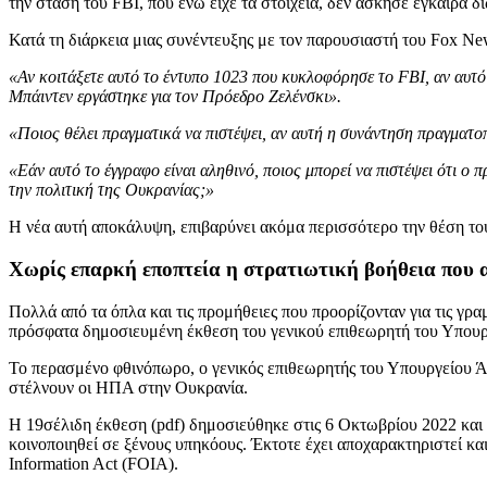
την στάση του FBI, που ενώ είχε τα στοιχεία, δεν άσκησε έγκαιρα δι
Κατά τη διάρκεια μιας συνέντευξης με τον παρουσιαστή του Fox Ne
«Αν κοιτάξετε αυτό το έντυπο 1023 που κυκλοφόρησε το FBI, αν αυτό 
Μπάιντεν εργάστηκε για τον Πρόεδρο Ζελένσκι».
«Ποιος θέλει πραγματικά να πιστέψει, αν αυτή η συνάντηση πραγματοπ
«Εάν αυτό το έγγραφο είναι αληθινό, ποιος μπορεί να πιστέψει ότι ο 
την πολιτική της Ουκρανίας;»
Η νέα αυτή αποκάλυψη, επιβαρύνει ακόμα περισσότερο την θέση το
Χωρίς επαρκή εποπτεία η στρατιωτική βοήθεια που 
Πολλά από τα όπλα και τις προμήθειες που προορίζονταν για τις 
πρόσφατα δημοσιευμένη έκθεση του γενικού επιθεωρητή του Υπου
Το περασμένο φθινόπωρο, ο γενικός επιθεωρητής του Υπουργείου Ά
στέλνουν οι ΗΠΑ στην Ουκρανία.
Η 19σέλιδη έκθεση (pdf) δημοσιεύθηκε στις 6 Οκτωβρίου 2022 και
κοινοποιηθεί σε ξένους υπηκόους. Έκτοτε έχει αποχαρακτηριστεί κα
Information Act (FOIA).