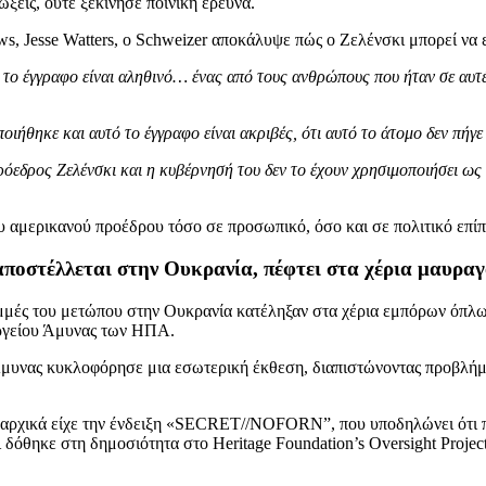
ώξεις, ούτε ξεκίνησε ποινική έρευνα.
ws, Jesse Watters, ο Schweizer αποκάλυψε πώς ο Ζελένσκι μπορεί ν
το έγγραφο είναι αληθινό… ένας από τους ανθρώπους που ήταν σε αυτές
οιήθηκε και αυτό το έγγραφο είναι ακριβές, ότι αυτό το άτομο δεν πή
πρόεδρος Ζελένσκι και η κυβέρνησή του δεν το έχουν χρησιμοποιήσει ως 
υ αμερικανού προέδρου τόσο σε προσωπικό, όσο και σε πολιτικό επίπ
αποστέλλεται στην Ουκρανία, πέφτει στα χέρια μαυρα
γραμμές του μετώπου στην Ουκρανία κατέληξαν στα χέρια εμπόρων ό
ργείου Άμυνας των ΗΠΑ.
μυνας κυκλοφόρησε μια εσωτερική έκθεση, διαπιστώνοντας προβλήμα
 αρχικά είχε την ένδειξη «SECRET//NOFORN”, που υποδηλώνει ότι πρ
ι δόθηκε στη δημοσιότητα στο Heritage Foundation’s Oversight Proje