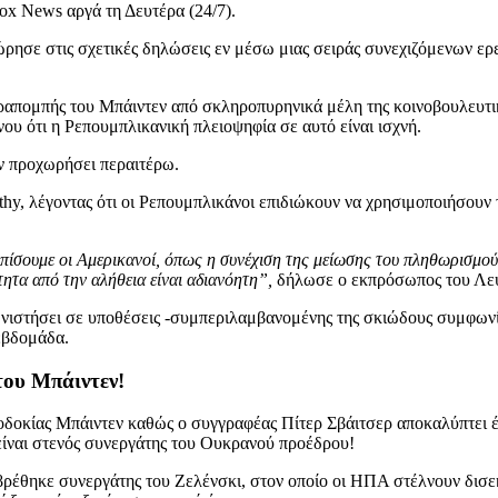
ox News αργά τη Δευτέρα (24/7).
ε στις σχετικές δηλώσεις εν μέσω μιας σειράς συνεχιζόμενων ερευν
απομπής του Μπάιντεν από σκληροπυρηνικά μέλη της κοινοβουλευτική
υ ότι η Ρεπουμπλικανική πλειοψηφία σε αυτό είναι ισχνή.
υν προχωρήσει περαιτέρω.
y, λέγοντας ότι οι Ρεπουμπλικάνοι επιδιώκουν να χρησιμοποιήσουν τ
ωπίσουμε οι Αμερικανοί, όπως η συνέχιση της μείωσης του πληθωρισμού 
ητα από την αλήθεια είναι αδιανόητη”,
δήλωσε ο εκπρόσωπος του Λευ
ωνιστήσει σε υποθέσεις -συμπεριλαμβανομένης της σκιώδους συμφωνία
εβδομάδα.
του Μπάιντεν!
οδοκίας Μπάιντεν καθώς ο συγγραφέας Πίτερ Σβάιτσερ αποκαλύπτει 
 είναι στενός συνεργάτης του Ουκρανού προέδρου!
βρέθηκε συνεργάτης του Ζελένσκι, στον οποίο οι ΗΠΑ στέλνουν δισ