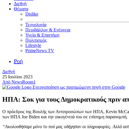
Διεθνή
Θέματα
Dislike
Τεχνολογία
Περιβάλλον & Ενέργεια
Υγεία & Επιστήμη
Πολιτισμός
Lifestyle
PrimeNews TV
Ροή
Διεθνή
25 Ιουλίου 2023
Από
NewsRoom1
Ενεργοποίηση ως προτιμώμενη πηγή στην Google
ΗΠΑ: Σοκ για τους Δημοκρατικούς πριν απ
Ο πρόεδρος της Βουλής των Αντιπροσώπων των ΗΠΑ, Kevin McCarthy
των ΗΠΑ Joe Biden και την οικογένειά του σε επίσημη παραπομπή.
“Ακολουθήσαμε μόνο το πού μας οδήγησαν οι πληροφορίες. Αλλά αυτό 