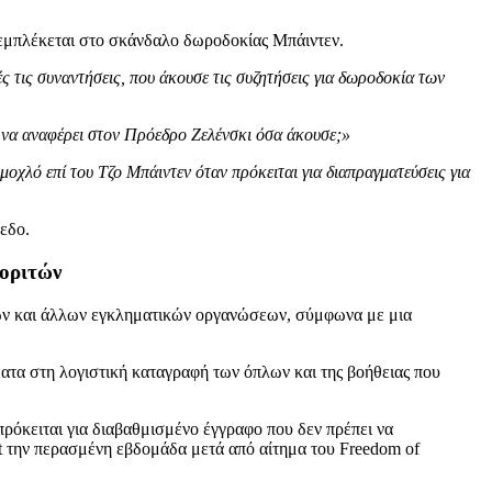
α εμπλέκεται στο σκάνδαλο δωροδοκίας Μπάιντεν.
 τις συναντήσεις, που άκουσε τις συζητήσεις για δωροδοκία των
γε να αναφέρει στον Πρόεδρο Ζελένσκι όσα άκουσε;»
μοχλό επί του Τζο Μπάιντεν όταν πρόκειται για διαπραγματεύσεις για
εδο.
γοριτών
πλων και άλλων εγκληματικών οργανώσεων, σύμφωνα με μια
τα στη λογιστική καταγραφή των όπλων και της βοήθειας που
όκειται για διαβαθμισμένο έγγραφο που δεν πρέπει να
ct την περασμένη εβδομάδα μετά από αίτημα του Freedom of