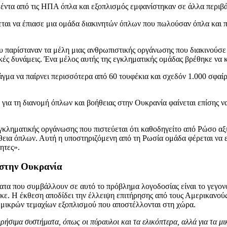
θέντα από τις ΗΠΑ όπλα και εξοπλισμός εμφανίστηκαν σε άλλα περιβ
αι να έπιασε μια ομάδα διακινητών όπλων που πωλούσαν όπλα και πυ
 παρίσταναν τα μέλη μιας ανθρωπιστικής οργάνωσης που διακινούσε α
ικές δυνάμεις. Ένα μέλος αυτής της εγκληματικής ομάδας βρέθηκε να
γμα να παίρνει περισσότερα από 60 τουφέκια και σχεδόν 1.000 σφαίρ
α τη διανομή όπλων και βοήθειας στην Ουκρανία φαίνεται επίσης να
ς εγκληματικής οργάνωσης που πιστεύεται ότι καθοδηγείτο από Ρώσο
θεια όπλων. Αυτή η υποστηριζόμενη από τη Ρωσία ομάδα φέρεται να ε
ητες».
 στην Ουκρανία
ατα που συμβάλλουν σε αυτό το πρόβλημα λογοδοσίας είναι το γεγον
θηκε. Η έκθεση αποδίδει την έλλειψη επιτήρησης από τους Αμερικαν
μικρών τεμαχίων εξοπλισμού που αποστέλλονται στη χώρα.
σιμα συστήματα, όπως οι πύραυλοι και τα ελικόπτερα, αλλά για τα μικ