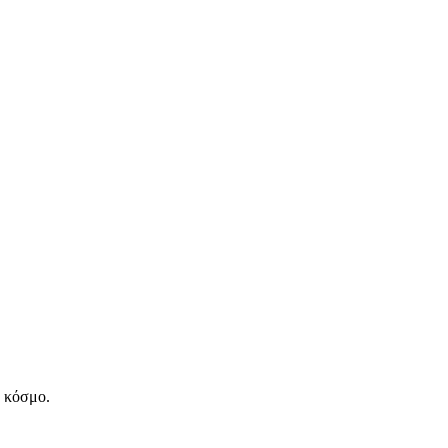
ν κόσμο.