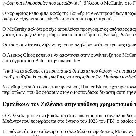
γνώση και πληροφορίες που χρειάζονται”
, δήλωσε ο McCarthy στο F
Ο κορυφαίος Ρεπουμπλικανός της Βουλής των Αντιπροσώπων προχώρησ
ακόμα διεξάγονται σε επίπεδο προκαταρκτικής επιτροπής.
Ο McCarthy παλιότερα είχε αποκλείσει προηγούμενες απόπειρες παρ
χρειαζόταν μεγαλύτερη συμφωνία από το σώμα της Βουλής, δεδομένο
Ωστόσο οι χθεσινές δηλώσεις του υποδηλώνουν ότι οι έρευνες έχο
Ο Λευκός Οίκος έσπευσε να απαντήσει στην συνέντευξη του McCarth
επιτεύγματα του Biden στην οικονομία».
“Αντί να εστιάζουμε στα πραγματικά ζητήματα που θέλουν να αντιμετ
προτεραιότητα. Η προθυμία τους να κυνηγήσουν τον Πρόεδρο ανεξάρτ
Υπενθυμίζεται ότι ο γιος του προέδρου, Hunter Biden, έχει πρωταγ
περί όπλων- που θα φτάσουν στον ομοσπονδιακό δικαστή αυτή την 
Εμπλέκουν τον Ζελένσκι στην υπόθεση χρηματισμού 
Ο Ζελένσκι μπορεί να βρίσκεται στο επίκεντρο του σκανδάλου δωρ
Μπάιντεν που περιγράφεται στο έντυπο του 1023 του FBI, ο οποίος
Η υπόνοια ότι στο επίκεντρο του σκανδάλου δωροδοκίας Μπάιντεν 