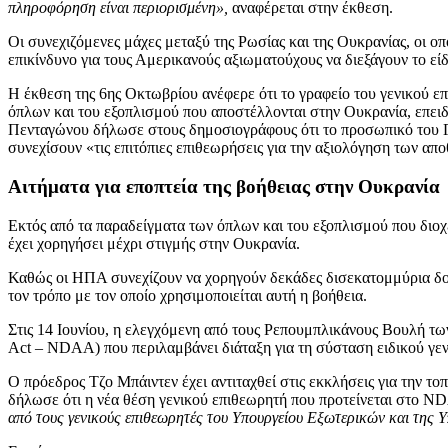
πληροφόρηση είναι περιορισμένη»,
αναφέρεται στην έκθεση.
Οι συνεχιζόμενες μάχες μεταξύ της Ρωσίας και της Ουκρανίας, οι ο
επικίνδυνο για τους Αμερικανούς αξιωματούχους να διεξάγουν το εί
Η έκθεση της 6ης Οκτωβρίου ανέφερε ότι το γραφείο του γενικού 
όπλων και του εξοπλισμού που αποστέλλονται στην Ουκρανία, επειδ
Πενταγώνου δήλωσε στους δημοσιογράφους ότι το προσωπικό του Γρ
συνεχίσουν «τις επιτόπιες επιθεωρήσεις για την αξιολόγηση των απ
Αιτήματα για εποπτεία της βοήθειας στην Ουκρανία
Εκτός από τα παραδείγματα των όπλων και του εξοπλισμού που διοχ
έχει χορηγήσει μέχρι στιγμής στην Ουκρανία.
Καθώς οι ΗΠΑ συνεχίζουν να χορηγούν δεκάδες δισεκατομμύρια δολ
τον τρόπο με τον οποίο χρησιμοποιείται αυτή η βοήθεια.
Στις 14 Ιουνίου, η ελεγχόμενη από τους Ρεπουμπλικάνους Βουλή τω
Act – NDAA) που περιλαμβάνει διάταξη για τη σύσταση ειδικού γενι
Ο πρόεδρος Τζο Μπάιντεν έχει αντιταχθεί στις εκκλήσεις για την το
δήλωσε ότι η νέα θέση γενικού επιθεωρητή που προτείνεται στο 
από τους γενικούς επιθεωρητές του Υπουργείου Εξωτερικών και της