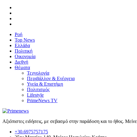
Ροή
Top News
Ελλάδα
Πολιτική
Οικονομία
Διεθνή
Θέματα
Τεχνολογία
Περιβάλλον & Ενέργεια
Υγεία & Επιστήμη
Πολιτισμός
Lifestyle
PrimeNews TV
Αξιόπιστες ειδήσεις, με σεβασμό στην παράδοση και το ήθος. Μείν
+30.6975757175