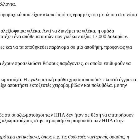
άλλοντα.
ρομαχικά που είχαν κλαπεί από τις γραμμές του μετώπου στη νότια
λεξίσφαιρα γιλέκα. Αντί να διανέμει τα γιλέκα, η ομάδα
 κατέχει ένα απόθεμα αυτών των γιλέκων αξίας 17.000 δολαρίων.
ες και να τα αποθηκεύει παράνομα σε μια αποθήκη, προφανώς για
 έχουν προσελκύσει Ρώσους παράγοντες, οι οποίοι επιθυμούν να
 αξιωματούχο. Η εγκληματική ομάδα χρησιμοποιούσε πλαστά έγγραφα
ίχε αποκτήσει εκτοξευτές χειροβομβίδων και πολυβόλα, με την
ός ότι οι αξιωματούχοι των ΗΠΑ δεν ήταν σε θέση να επιτηρήσουν
ούς αξιωματούχους στην περιορισμένη παρουσία των ΗΠΑ στην
ρότερα αντικείμενα, όπως π.χ. τις συσκευές νυχτερινής όρασης, η