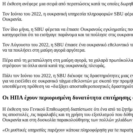
Η έκθεση ανέφερε μια σειρά από περιπτώσεις κατά τις οποίες δωρη
Τον Ιούνιο του 2022, η ουκρανική υπηρεσία πληροφοριών SBU φέρετ
Ουκρανία.
Τον ίδιο μήνα, η SBU φέρεται να έπιασε Ουκρανούς εγκληματίες που
κατηγορείται ότι τα εισήγαγε παράνομα και τα πούλησε στις ουκραν
Τον Αύγουστο του 2022, η SBU έπιασε ένα ουκρανικό εθελοντικό τά
να τα πουλήσει στη μαύρη αγορά αργότερα.
Πέρα από τη μεταπώληση στη μαύρη αγορά, τα χαλαρά πρωτόκολλα γι
στρέψουν τα όπλα αυτά κατά της ουκρανικής πλευράς.
Πάλι τον Ιούνιο του 2022, η SBU διέκοψε τις δραστηριότητες μια
για να εισέλθει σε ουκρανικό τάγμα εθελοντών με σκοπό την προμή
υποτιθέμενη πρόθεση να «διεξάγει αποσταθεροποιητικές δραστηριότ
Οι ΗΠΑ έχουν περιορισμένη δυνατότητα επιτήρησης
Η έκθεση του Γενικού Επιθεωρητή διαπίστωσε ότι ένα από τα ζητήμ
τις αποστολές ,τις παραλαβές και τη χρήση του εξοπλισμού που δό
Ουκρανία και στη δυσκολία παρακολούθησης των πολλών χιλιάδων 
«Οι μυστικές υπηρεσίες παρέχουν κάποια πληροφόρηση για τα παρατηρή