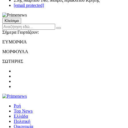
25ης Μαρτίου 140, Μοίρες Ηρακλείου Κρήτης
[email protected]
Κλείσιμο
Σήμερα Γιορτάζουν:
ΕΥΜΟΡΦΙΑ
ΜΟΡΦΟΥΛΑ
ΣΩΤΗΡΗΣ
Ροή
Top News
Ελλάδα
Πολιτική
Οικονομία