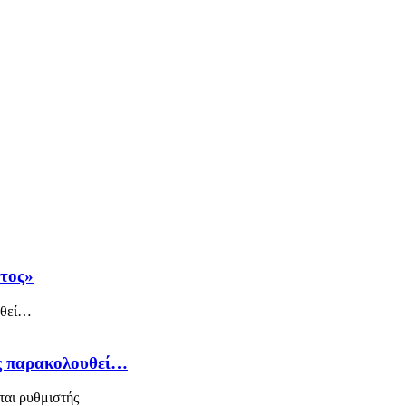
άτος»
ός παρακολουθεί…