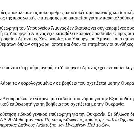
ποίες προκάλεσαν τις πολυάριθμες αποστολές αμερικανικής και δυτική
δος της προσωπικής επιτήρησης που απαιτείται για την παρακολούθηση
επιθεωρητή του Υπουργείου Άμυνας δεν διατυπώνει συγκεκριμένες συ
ή το Υπουργείο Άμυνας είχε καταβάλει κάποιες προσπάθειες προς αυ
αφείου Αμυντικής Συνεργασίας του Υπουργείου Άμυνας και ο αμυντικ
οθεμάτων όπλων στη χώρα, όποτε και όπου το επιτρέπουν οι συνθήκες
ετεύονται στη μαύρη αγορά, το Υπουργείο Άμυνας έχει εντοπίσει λο
άρια των φορολογουμένων σε βοήθεια που σχετίζεται με την Ουκρανί
ν Αντιπροσώπων ενέκρινε μια έκδοση του νόμου για την Εξουσιοδότησ
κού επιθεωρητή για τη βοήθεια που σχετίζεται με την Ουκρανία.
ποθέτηση ειδικού γενικού επιθεωρητή για την Ουκρανία. Σε δήλωση δι
NDAA 2024 θα ήταν
«περιττή και πρωτοφανής, καθώς η εποπτεία της αμε
 Υπηρεσίας Διεθνούς Ανάπτυξης των Ηνωμένων Πολιτειών».