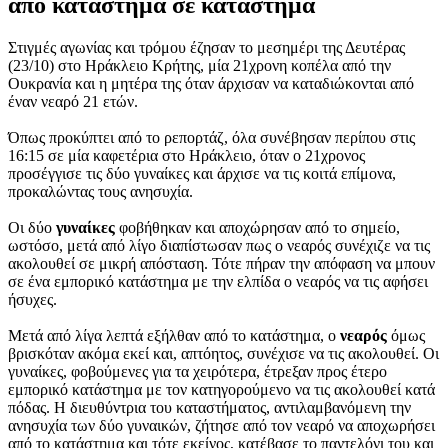
από κατάστημα σε κατάστημα
Στιγμές αγωνίας και τρόμου έζησαν το μεσημέρι της Δευτέρας
(23/10) στο Ηράκλειο Κρήτης, μία 21χρονη κοπέλα από την
Ουκρανία και η μητέρα της όταν άρχισαν να καταδιώκονται από
έναν νεαρό 21 ετών.
Όπως προκύπτει από το ρεπορτάζ, όλα συνέβησαν περίπου στις
16:15 σε μία καφετέρια στο Ηράκλειο, όταν ο 21χρονος
προσέγγισε τις δύο γυναίκες και άρχισε να τις κοιτά επίμονα,
προκαλώντας τους ανησυχία.
Οι δύο
γυναίκες
φοβήθηκαν και αποχώρησαν από το σημείο,
ωστόσο, μετά από λίγο διαπίστωσαν πως ο νεαρός συνέχιζε να τις
ακολουθεί σε μικρή απόσταση. Τότε πήραν την απόφαση να μπουν
σε ένα εμπορικό κατάστημα με την ελπίδα ο νεαρός να τις αφήσει
ήσυχες.
Μετά από λίγα λεπτά εξήλθαν από το κατάστημα, ο
νεαρός
όμως
βρισκόταν ακόμα εκεί και, απτόητος, συνέχισε να τις ακολουθεί. Οι
γυναίκες, φοβούμενες για τα χειρότερα, έτρεξαν προς έτερο
εμπορικό κατάστημα με τον κατηγορούμενο να τις ακολουθεί κατά
πόδας. Η διευθύντρια του καταστήματος, αντιλαμβανόμενη την
ανησυχία των δύο γυναικών, ζήτησε από τον νεαρό να αποχωρήσει
από το κατάστημα και τότε εκείνος, κατέβασε το παντελόνι του και