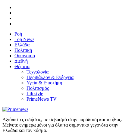
Ροή
Top News
Ελλάδα
Πολιτική
Οικονομία
Διεθνή
Θέματα
Τεχνολογία
Περιβάλλον & Ενέργεια
Υγεία & Επιστήμη
Πολιτισμός
Lifestyle
PrimeNews TV
Αξιόπιστες ειδήσεις, με σεβασμό στην παράδοση και το ήθος.
Μείνετε ενημερωμένοι για όλα τα σημαντικά γεγονότα στην
Ελλάδα και τον κόσμο.