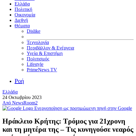
Ελλάδα
Πολιτική
Οικονομία
Διεθνή
Θέματα
Dislike
Τεχνολογία
Περιβάλλον & Ενέργεια
Υγεία & Επιστήμη
Πολιτισμός
Lifestyle
PrimeNews TV
Ροή
Ελλάδα
24 Οκτωβρίου 2023
Από
NewsRoom2
Ενεργοποίηση ως προτιμώμενη πηγή στην Google
Ηράκλειο Κρήτης: Τρόμος για 21χρονη
και τη μητέρα της – Τις κυνηγούσε νεαρός