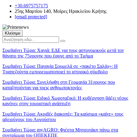
+30.6975757175
25ης Μαρτίου 140, Μοίρες Ηρακλείου Κρήτης
[email protected]
Κλείσιμο
Συμβαίνει Τώρα:
Χανιά: ΕΔΕ για τους αστυνομικούς μετά τον
θάνατο της 75χρονης που έφυγε από το Τμήμα
Συμβαίνει Τώρα:
Παναγία Σουμελά σε «πακέτο Σαλάχ»: Η
Τραπεζούντα εμπορευματοποιεί το ιστορικό σύμβολο
Συμβαίνει Τώρα:
Συνελήφθη στη Γερμανία 31χρονος που
καταζητούνταν για τρεις ανθρωποκτονίες
Συμβαίνει Τώρα:
Ειδικό Χωροταξικό: Η κυβέρνηση βάζει νέους
κανόνες στην τουριστική ανάπτυξη
Συμβαίνει Τώρα:
Ακριβές διακοπές: Τα καύσιμα «καίνε» τους
αδειούχους του Αυγούστου
Συμβαίνει Τώρα:
myAGRO: Φιέστα Μητσοτάκη πάνω στα
συντρίμμια του ΟΠΕΚΕΠΕ