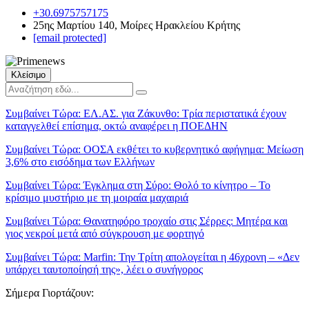
+30.6975757175
25ης Μαρτίου 140, Μοίρες Ηρακλείου Κρήτης
[email protected]
Κλείσιμο
Συμβαίνει Τώρα:
ΕΛ.ΑΣ. για Ζάκυνθο: Τρία περιστατικά έχουν
καταγγελθεί επίσημα, οκτώ αναφέρει η ΠΟΕΔΗΝ
Συμβαίνει Τώρα:
ΟΟΣΑ εκθέτει το κυβερνητικό αφήγημα: Μείωση
3,6% στο εισόδημα των Ελλήνων
Συμβαίνει Τώρα:
Έγκλημα στη Σύρο: Θολό το κίνητρο – Το
κρίσιμο μυστήριο με τη μοιραία μαχαιριά
Συμβαίνει Τώρα:
Θανατηφόρο τροχαίο στις Σέρρες: Μητέρα και
γιος νεκροί μετά από σύγκρουση με φορτηγό
Συμβαίνει Τώρα:
Marfin: Την Τρίτη απολογείται η 46χρονη – «Δεν
υπάρχει ταυτοποίησή της», λέει ο συνήγορος
Σήμερα Γιορτάζουν: