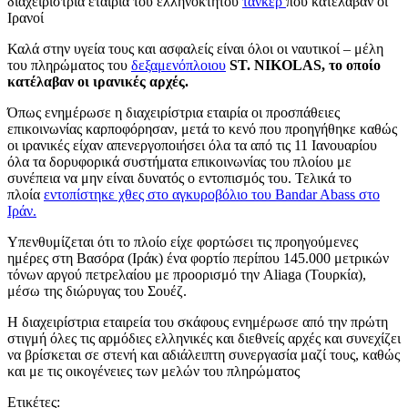
διαχειρίστρια εταιρία του ελληνόκτητου
τάνκερ
που κατέλαβαν οι
Ιρανοί
Καλά στην υγεία τους και ασφαλείς είναι όλοι οι ναυτικοί – μέλη
του πληρώματος του
δεξαμενόπλοιου
ST. NIKOLAS, το οποίο
κατέλαβαν οι ιρανικές αρχές.
Όπως ενημέρωσε η διαχειρίστρια εταιρία οι προσπάθειες
επικοινωνίας καρποφόρησαν, μετά το κενό που προηγήθηκε καθώς
οι ιρανικές είχαν απενεργοποιήσει όλα τα από τις 11 Ιανουαρίου
όλα τα δορυφορικά συστήματα επικοινωνίας του πλοίου με
συνέπεια να μην είναι δυνατός ο εντοπισμός του. Τελικά το
πλοία
εντοπίστηκε χθες στο αγκυροβόλιο του Bandar Abass στο
Ιράν
.
Υπενθυμίζεται ότι το πλοίο είχε φορτώσει τις προηγούμενες
ημέρες στη Βασόρα (Ιράκ) ένα φορτίο περίπου 145.000 μετρικών
τόνων αργού πετρελαίου με προορισμό την Aliaga (Τουρκία),
μέσω της διώρυγας του Σουέζ.
Η διαχειρίστρια εταιρεία του σκάφους ενημέρωσε από την πρώτη
στιγμή όλες τις αρμόδιες ελληνικές και διεθνείς αρχές και συνεχίζει
να βρίσκεται σε στενή και αδιάλειπτη συνεργασία μαζί τους, καθώς
και με τις οικογένειες των μελών του πληρώματος
Ετικέτες: