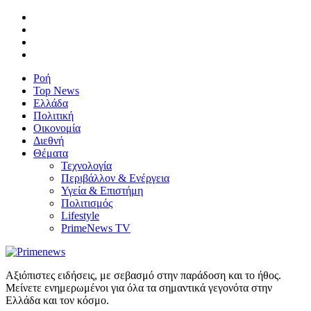
Ροή
Top News
Ελλάδα
Πολιτική
Οικονομία
Διεθνή
Θέματα
Τεχνολογία
Περιβάλλον & Ενέργεια
Υγεία & Επιστήμη
Πολιτισμός
Lifestyle
PrimeNews TV
Αξιόπιστες ειδήσεις, με σεβασμό στην παράδοση και το ήθος.
Μείνετε ενημερωμένοι για όλα τα σημαντικά γεγονότα στην
Ελλάδα και τον κόσμο.