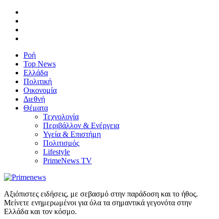
Ροή
Top News
Ελλάδα
Πολιτική
Οικονομία
Διεθνή
Θέματα
Τεχνολογία
Περιβάλλον & Ενέργεια
Υγεία & Επιστήμη
Πολιτισμός
Lifestyle
PrimeNews TV
Αξιόπιστες ειδήσεις, με σεβασμό στην παράδοση και το ήθος.
Μείνετε ενημερωμένοι για όλα τα σημαντικά γεγονότα στην
Ελλάδα και τον κόσμο.