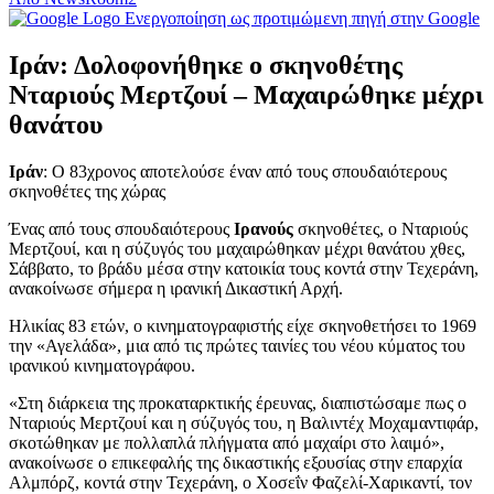
Ενεργοποίηση ως προτιμώμενη πηγή στην Google
Ιράν: Δολοφονήθηκε ο σκηνοθέτης
Νταριούς Μερτζουί – Μαχαιρώθηκε μέχρι
θανάτου
Ιράν
: Ο 83χρονος αποτελούσε έναν από τους σπουδαιότερους
σκηνοθέτες της χώρας
Ένας από τους σπουδαιότερους
Ιρανούς
σκηνοθέτες, ο Νταριούς
Μερτζουί, και η σύζυγός του μαχαιρώθηκαν μέχρι θανάτου χθες,
Σάββατο, το βράδυ μέσα στην κατοικία τους κοντά στην Τεχεράνη,
ανακοίνωσε σήμερα η ιρανική Δικαστική Αρχή.
Ηλικίας 83 ετών, ο κινηματογραφιστής είχε σκηνοθετήσει το 1969
την «Αγελάδα», μια από τις πρώτες ταινίες του νέου κύματος του
ιρανικού κινηματογράφου.
«Στη διάρκεια της προκαταρκτικής έρευνας, διαπιστώσαμε πως ο
Νταριούς Μερτζουί και η σύζυγός του, η Βαλιντέχ Μοχαμαντιφάρ,
σκοτώθηκαν με πολλαπλά πλήγματα από μαχαίρι στο λαιμό»,
ανακοίνωσε ο επικεφαλής της δικαστικής εξουσίας στην επαρχία
Αλμπόρζ, κοντά στην Τεχεράνη, ο Χοσεΐν Φαζελί-Χαρικαντί, τον