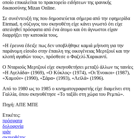
οποίο επικαλείται το πρακτορείο ειδήσεων της ιρανικής
δικαιοσύνης Mizan Online.
Σε συνέντευξή της που δημοσιεύεται σήμερα από την εφημερίδα
Etemad, η σύζυγος του σκηνοθέτη είχε κάνει γνωστό ότι είχε
απειληθεί πρόσφατα από ένα άτομο και ότι άγνωστοι είχαν
διαρρήξει την κατοικία τους.
«Η έρευνα έδειξε πως δεν υποβλήθηκε καμιά μήνυση για την
παράνομη είσοδο στην έπαυλη της οικογένειας Μερτζουί και την
κλοπή αγαθών τους», πρόσθεσε ο Φαζελί-Χαρικαντί.
Ο Νταριούς Μερτζουί είχε σκηνοθετήσει μεταξύ άλλων τις ταινίες
«Η Αγελάδα» (1969), «Ο Κύκλος» (1974), «Οι Ένοικοι» (1987),
«Χαμούν» (1990), «Σάρα» (1993), «Λεϊλά» (1996).
Από το 1980 ως το 1985 ο κινηματογραφιστής είχε διαμείνει στη
Γαλλία, όπου σκηνοθέτησε «Το ταξίδι στη χώρα του Ρεμπώ».
Πηγή: ΑΠΕ ΜΠΕ
Ετικέτες:
πρόσφατα
δολοφονία
ιράν
σκηνοθέτης