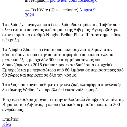
investigation.
pic.twitter.com/ti3cnebJgk
— TechWire (@asiatechwire)
August 9,
2024
Το πλοίο έχει αναγνωριστεί ως πλοίο ιδιοκτησίας της Ταϊβάν που
πλέει επί του παρόντος υπό σημαία της Λιβερίας. Αγκυροβόλησε
στον τερματικό σταθμό Ningbo Beilun Phase III όταν σημειώθηκε
η έκρηξη.
Το Ningbo Zhoushan είναι το πιο πολυσύχναστο λιμάνι στον
κόσμο όσον αφορά στην ποσότητα φορτίου που αποστέλλεται
μέσα και έξω, με σχεδόν 900 εκατομμύρια τόνους που
διακινήθηκαν το 2015 (τα πιο πρόσφατα διαθέσιμα στοιχεία).
Εμπορεύεται με περισσότερα από 60 λιμάνια σε περισσότερες από
90 χώρες και περιοχές σε όλο τον κόσμο.
Το κλιπ, που κοινοποιήθηκε στην κινεζική πλατφόρμα κοινωνικής
δικτύωσης Weibo, έχει προβληθεί εκατοντάδες φορές.
Έρχεται τέσσερα χρόνια μετά την κολοσσιαία έκρηξη σε λιμάνι της
Βηρυτού του Λιβάνου, η οποία σκότωσε περισσότερους από 200
ανθρώπους.
Ετικέτες:
Κίνα