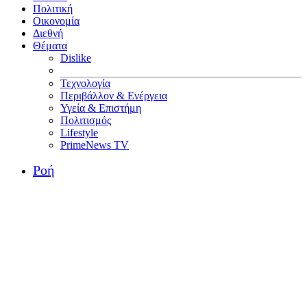
Πολιτική
Οικονομία
Διεθνή
Θέματα
Dislike
Τεχνολογία
Περιβάλλον & Ενέργεια
Υγεία & Επιστήμη
Πολιτισμός
Lifestyle
PrimeNews TV
Ροή