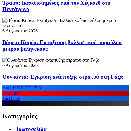
Τραμπ: Ικανοποιημένος από τον Χέγκσεθ στο
Πεντάγωνο
6 Αυγούστου 2026
Βόρεια Κορέα: Εκτόξευση βαλλιστικού πυραύλου
μικρού βεληνεκούς
6 Αυγούστου 2026
Ουγκάντα: Έγκριση ανάπτυξης στρατού στη Γάζα
Ant1 ΚΡΗΤΗΣ 95.8
YouTube
Facebook
X
Κατηγορίες
Πρωτοσέλιδα