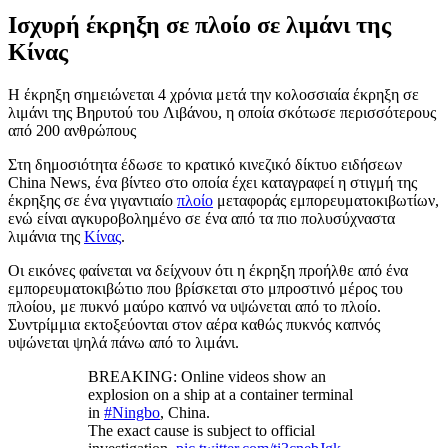
Ισχυρή έκρηξη σε πλοίο σε λιμάνι της
Κίνας
Η έκρηξη σημειώνεται 4 χρόνια μετά την κολοσσιαία έκρηξη σε
λιμάνι της Βηρυτού του Λιβάνου, η οποία σκότωσε περισσότερους
από 200 ανθρώπους
Στη δημοσιότητα έδωσε το κρατικό κινεζικό δίκτυο ειδήσεων
China News, ένα βίντεο στο οποία έχει καταγραφεί η στιγμή της
έκρηξης σε ένα γιγαντιαίο
πλοίο
μεταφοράς εμπορευματοκιβωτίων,
ενώ είναι αγκυροβολημένο σε ένα από τα πιο πολυσύχναστα
λιμάνια της
Κίνας
.
Οι εικόνες φαίνεται να δείχνουν ότι η έκρηξη προήλθε από ένα
εμπορευματοκιβώτιο που βρίσκεται στο μπροστινό μέρος του
πλοίου, με πυκνό μαύρο καπνό να υψώνεται από το πλοίο.
Συντρίμμια εκτοξεύονται στον αέρα καθώς πυκνός καπνός
υψώνεται ψηλά πάνω από το λιμάνι.
BREAKING: Online videos show an
explosion on a ship at a container terminal
in
#Ningbo
, China.
The exact cause is subject to official