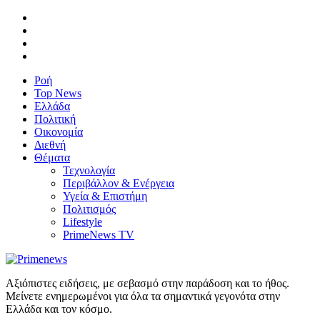
Ροή
Top News
Ελλάδα
Πολιτική
Οικονομία
Διεθνή
Θέματα
Τεχνολογία
Περιβάλλον & Ενέργεια
Υγεία & Επιστήμη
Πολιτισμός
Lifestyle
PrimeNews TV
Αξιόπιστες ειδήσεις, με σεβασμό στην παράδοση και το ήθος.
Μείνετε ενημερωμένοι για όλα τα σημαντικά γεγονότα στην
Ελλάδα και τον κόσμο.