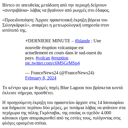
Βίντεο σε απευθείας μετάδοση από την περιοχή δείχνουν
«συντριβάνια» λάβας να βγαίνουν από ρωγμές στο έδαφος.
«Προειδοποίηση: Άρχισε ηφαιστειακή έκρηξη βόρεια του
Σιλινγκάρφελ», αναφέρει η μετεωρολογική υπηρεσία στον
ιστότοπό της.
⚡DERNIERE MINUTE –
#Islande
: Une
nouvelle éruption volcanique est
actuellement en cours dans le sud-ouest du
pays.
#volcan
#eruption
pic.twitter.com/c6MSGrMSp4
— FranceNews24 (@FranceNews24)
February 8, 2024
Το κέντρο spa με θερμές πηγές Blue Lagoon που βρίσκεται κοντά
έκλεισε σήμερα, προσθέτει.
Η προηγούμενη έκρηξη του ηφαιστείου άρχισε στις 14 Ιανουαρίου
και διήρκεσε περίπου δύο μέρες, με ποτάμια λάβας να φτάνουν στα
περίχωρα της πόλης Γκρίνταβικ, της οποίας οι σχεδόν 4.000
κάτοικοι είχαν απομακρυνθεί από τις εστίες τους, τυλίγοντας στις
φλόγες ορισμένα σπίτια.