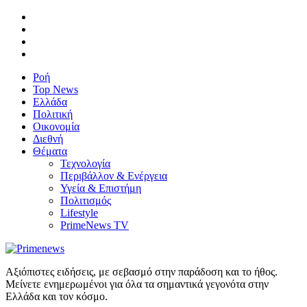
Ροή
Top News
Ελλάδα
Πολιτική
Οικονομία
Διεθνή
Θέματα
Τεχνολογία
Περιβάλλον & Ενέργεια
Υγεία & Επιστήμη
Πολιτισμός
Lifestyle
PrimeNews TV
Αξιόπιστες ειδήσεις, με σεβασμό στην παράδοση και το ήθος.
Μείνετε ενημερωμένοι για όλα τα σημαντικά γεγονότα στην
Ελλάδα και τον κόσμο.