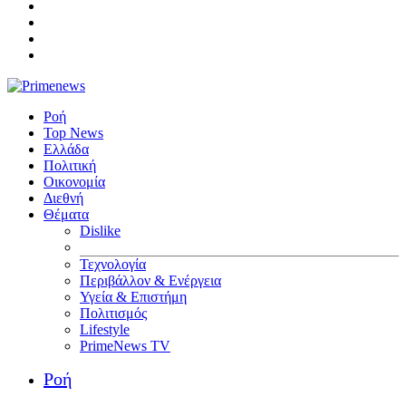
Ροή
Top News
Ελλάδα
Πολιτική
Οικονομία
Διεθνή
Θέματα
Dislike
Τεχνολογία
Περιβάλλον & Ενέργεια
Υγεία & Επιστήμη
Πολιτισμός
Lifestyle
PrimeNews TV
Ροή