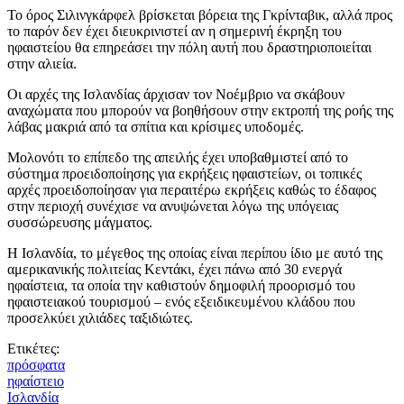
Το όρος Σιλινγκάρφελ βρίσκεται βόρεια της Γκρίνταβικ, αλλά προς
το παρόν δεν έχει διευκρινιστεί αν η σημερινή έκρηξη του
ηφαιστείου θα επηρεάσει την πόλη αυτή που δραστηριοποιείται
στην αλιεία.
Οι αρχές της Ισλανδίας άρχισαν τον Νοέμβριο να σκάβουν
αναχώματα που μπορούν να βοηθήσουν στην εκτροπή της ροής της
λάβας μακριά από τα σπίτια και κρίσιμες υποδομές.
Μολονότι το επίπεδο της απειλής έχει υποβαθμιστεί από το
σύστημα προειδοποίησης για εκρήξεις ηφαιστείων, οι τοπικές
αρχές προειδοποίησαν για περαιτέρω εκρήξεις καθώς το έδαφος
στην περιοχή συνέχισε να ανυψώνεται λόγω της υπόγειας
συσσώρευσης μάγματος.
Η Ισλανδία, το μέγεθος της οποίας είναι περίπου ίδιο με αυτό της
αμερικανικής πολιτείας Κεντάκι, έχει πάνω από 30 ενεργά
ηφαίστεια, τα οποία την καθιστούν δημοφιλή προορισμό του
ηφαιστειακού τουρισμού – ενός εξειδικευμένου κλάδου που
προσελκύει χιλιάδες ταξιδιώτες.
Ετικέτες:
πρόσφατα
ηφαίστειο
Ισλανδία