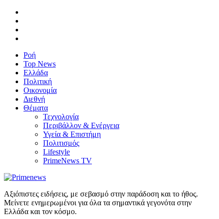
Ροή
Top News
Ελλάδα
Πολιτική
Οικονομία
Διεθνή
Θέματα
Τεχνολογία
Περιβάλλον & Ενέργεια
Υγεία & Επιστήμη
Πολιτισμός
Lifestyle
PrimeNews TV
Αξιόπιστες ειδήσεις, με σεβασμό στην παράδοση και το ήθος.
Μείνετε ενημερωμένοι για όλα τα σημαντικά γεγονότα στην
Ελλάδα και τον κόσμο.