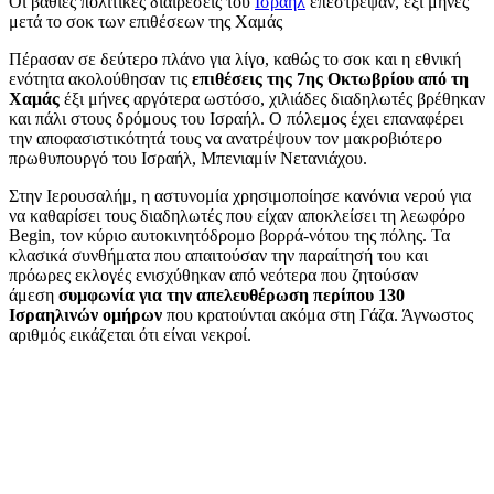
Οι βαθιές πολιτικές διαιρέσεις του
Ισραήλ
επέστρεψαν, έξι μήνες
μετά το σοκ των επιθέσεων της Χαμάς
Πέρασαν σε δεύτερο πλάνο για λίγο, καθώς το σοκ και η εθνική
ενότητα ακολούθησαν τις
επιθέσεις της 7ης Οκτωβρίου από τη
Χαμάς
έξι μήνες αργότερα ωστόσο, χιλιάδες διαδηλωτές βρέθηκαν
και πάλι στους δρόμους του Ισραήλ. Ο πόλεμος έχει επαναφέρει
την αποφασιστικότητά τους να ανατρέψουν τον μακροβιότερο
πρωθυπουργό του Ισραήλ, Μπενιαμίν Νετανιάχου.
Στην Ιερουσαλήμ, η αστυνομία χρησιμοποίησε κανόνια νερού για
να καθαρίσει τους διαδηλωτές που είχαν αποκλείσει τη λεωφόρο
Begin, τον κύριο αυτοκινητόδρομο βορρά-νότου της πόλης. Τα
κλασικά συνθήματα που απαιτούσαν την παραίτησή του και
πρόωρες εκλογές ενισχύθηκαν από νεότερα που ζητούσαν
άμεση
συμφωνία για την απελευθέρωση περίπου 130
Ισραηλινών ομήρων
που κρατούνται ακόμα στη Γάζα. Άγνωστος
αριθμός εικάζεται ότι είναι νεκροί.