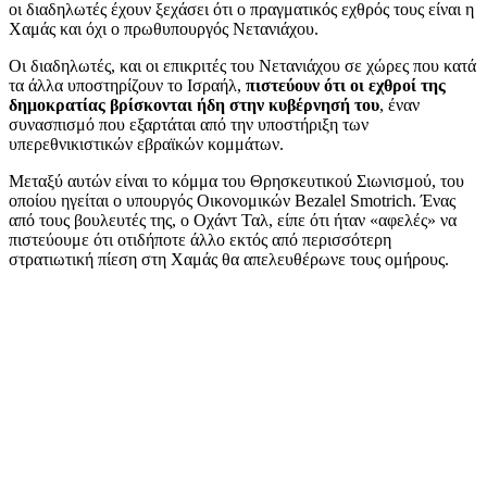
οι διαδηλωτές έχουν ξεχάσει ότι ο πραγματικός εχθρός τους είναι η
Χαμάς και όχι ο πρωθυπουργός Νετανιάχου.
Οι διαδηλωτές, και οι επικριτές του Νετανιάχου σε χώρες που κατά
τα άλλα υποστηρίζουν το Ισραήλ,
πιστεύουν ότι οι εχθροί της
δημοκρατίας βρίσκονται ήδη στην κυβέρνησή του
, έναν
συνασπισμό που εξαρτάται από την υποστήριξη των
υπερεθνικιστικών εβραϊκών κομμάτων.
Μεταξύ αυτών είναι το κόμμα του Θρησκευτικού Σιωνισμού, του
οποίου ηγείται ο υπουργός Οικονομικών Bezalel Smotrich. Ένας
από τους βουλευτές της, ο Οχάντ Ταλ, είπε ότι ήταν «αφελές» να
πιστεύουμε ότι οτιδήποτε άλλο εκτός από περισσότερη
στρατιωτική πίεση στη Χαμάς θα απελευθέρωνε τους ομήρους.