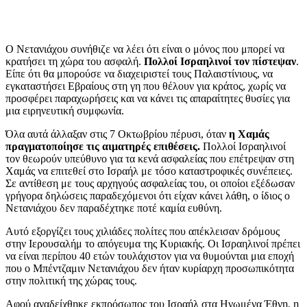
Ο Νετανιάχου συνήθιζε να λέει ότι είναι ο μόνος που μπορεί να
κρατήσει τη χώρα του ασφαλή.
Πολλοί Ισραηλινοί τον πίστεψαν
.
Είπε ότι θα μπορούσε να διαχειριστεί τους Παλαιστίνιους, να
εγκαταστήσει Εβραίους στη γη που θέλουν για κράτος, χωρίς να
προσφέρει παραχωρήσεις και να κάνει τις απαραίτητες θυσίες για
μια ειρηνευτική συμφωνία.
Όλα αυτά άλλαξαν στις 7 Οκτωβρίου πέρυσι, όταν
η Χαμάς
πραγματοποίησε τις αιματηρές επιθέσεις.
Πολλοί Ισραηλινοί
τον θεωρούν υπεύθυνο για τα κενά ασφαλείας που επέτρεψαν στη
Χαμάς να επιτεθεί στο Ισραήλ με τόσο καταστροφικές συνέπειες.
Σε αντίθεση με τους αρχηγούς ασφαλείας του, οι οποίοι εξέδωσαν
γρήγορα δηλώσεις παραδεχόμενοι ότι είχαν κάνει λάθη, ο ίδιος ο
Νετανιάχου δεν παραδέχτηκε ποτέ καμία ευθύνη.
Αυτό εξοργίζει τους χιλιάδες πολίτες που απέκλεισαν δρόμους
στην Ιερουσαλήμ το απόγευμα της Κυριακής. Οι Ισραηλινοί πρέπει
να είναι περίπου 40 ετών τουλάχιστον για να θυμούνται μια εποχή
που ο Μπέντζαμιν Νετανιάχου δεν ήταν κυρίαρχη προσωπικότητα
στην πολιτική της χώρας τους.
Αφού αναδείχθηκε εκπρόσωπος του Ισραήλ στα Ηνωμένα Έθνη, η