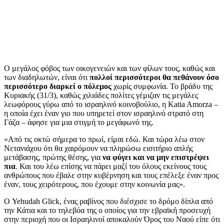
Ο μεγάλος φόβος των οικογενειών και των φίλων τους, καθώς και
των διαδηλωτών, είναι ότι
πολλοί περισσότεροι θα πεθάνουν όσο
περισσότερο διαρκεί ο πόλεμος
χωρίς συμφωνία. Το βράδυ της
Κυριακής (31/3), καθώς χιλιάδες πολίτες γέμιζαν τις μεγάλες
λεωφόρους γύρω από το ισραηλινό κοινοβούλιο, η Katia Amorza –
η οποία έχει έναν γιο που υπηρετεί στον ισραηλινό στρατό στη
Γάζα – άφησε για μια στιγμή το μεγάφωνό της.
«Από τις οκτώ σήμερα το πρωί, είμαι εδώ. Και τώρα λέω στον
Νετανιάχου ότι θα χαιρόμουν να πληρώσω εισιτήριο απλής
μετάβασης, πρώτης θέσης, για
να φύγει και να μην επιστρέψει
πια
. Και του λέω επίσης να πάρει μαζί του όλους εκείνους τους
ανθρώπους που έβαλε στην κυβέρνηση και τους επέλεξε έναν προς
έναν, τους χειρότερους, που έχουμε στην κοινωνία μας».
Ο Yehudah Glick, ένας ραβίνος που διέσχισε το δρόμο δίπλα από
την Κάτια και το τηλεβόα της ο οποίος για την εβραϊκή προσευχή
στην περιοχή που οι Ισραηλινοί αποκαλούν Όρος του Ναού είπε ότι