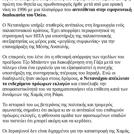
πρώτη του θητεία ως πρωθυπουργός ήρθε μετά από μια οριακή
νίκη το 1996 με μια πλατφόρμα που
αντιτίθεται στην ειρηνευτική
διαδικασία του Όσλο.
Ο Νετανιάχου υπήρξε σταθερός αντίπαλος στη δημιουργία ενός
παλαιστινιακού κράτους. Έχει απορρίψει περιφρονητικά τη
στρατηγική των ΗΠΑ για υποστήριξη της παλαιστινιακής
ανεξαρτησίας ως μέρος μιας «μεγάλης συμφωνίας» για την
επαναχάραξη της Μέσης Ανατολής.
Οι επικριτές του λένε ότι η σθεναρή απόρριψη των σχεδίων του
προέδρου Τζο Μπάιντεν για διακυβέρνηση στη Γάζα μετά τον
πόλεμο είναι ένα εργαλείο για να εξασφαλιστεί η συνεχής
υποστήριξη της συντηρητικής πτέρυγας του Ισραήλ. Ενώ οι
διαδηλωτές ήταν ακόμα στους δρόμους,
ο Νετανιάχου απέκλεισε
το ενδεχόμενο πρόωρων εκλογών
και επανέλαβε την
αποφασιστικότητά του να πραγματοποιήσει νέα επίθεση κατά των
δυνάμεων της Χαμάς στη Ράφα.
Το ιστορικό του ως βετεράνος της πολιτικής και τρομερός
αγωνιστής σημαίνει ότι ακόμα κι αν οι αντίπαλοί του επιθυμούν
πρόωρες εκλογές, η φθίνουσα ομάδα των αφοσιωμένων οπαδών
του πιστεύει ότι μπορεί ακόμη και να κερδίσει.
Οι Ισραηλινοί δεν είναι διχαχμένοι για την καταστροφή της Χαμάς.